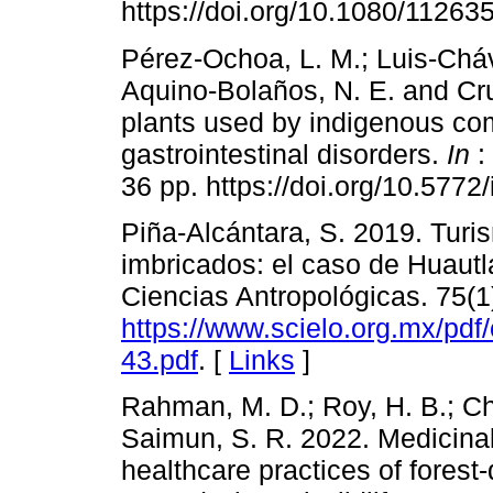
https://doi.org/10.1080/1126
Pérez-Ochoa, L. M.; Luis-Cháv
Aquino-Bolaños, N. E. and Cruz
plants used by indigenous com
gastrointestinal disorders.
In
:
36 pp. https://doi.org/10.577
Piña-Alcántara, S. 2019. Tu
imbricados: el caso de Huaut
Ciencias Antropológicas. 75(1
https://www.scielo.org.mx/pdf
43.pdf
. [
Links
]
Rahman, M. D.; Roy, H. B.; C
Saimun, S. R. 2022. Medicinal
healthcare practices of fores