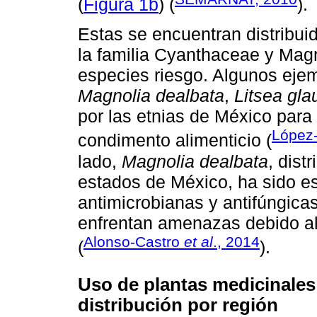
(
Figura 1b
) (
).
Estas se encuentran distribui
la familia Cyanthaceae y Mag
especies riesgo. Algunos ej
Magnolia dealbata
,
Litsea gl
por las etnias de México para
López-
condimento alimenticio (
lado,
Magnolia dealbata
, dist
estados de México, ha sido e
antimicrobianas y antifúngica
enfrentan amenazas debido al 
Alonso-Castro
et al
., 2014
(
).
Uso de plantas medicinales
distribución por región