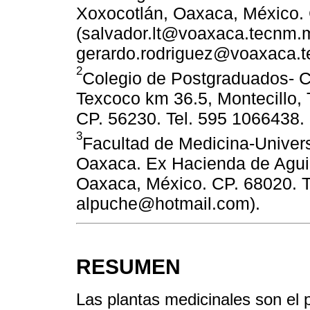
Xoxocotlán, Oaxaca, México. 
(salvador.lt@voaxaca.tecnm.
gerardo.rodriguez@voaxaca.t
2
Colegio de Postgraduados- C
Texcoco km 36.5, Montecillo,
CP. 56230. Tel. 595 1066438.
3
Facultad de Medicina-Univer
Oaxaca. Ex Hacienda de Aguil
Oaxaca, México. CP. 68020. T
alpuche@hotmail.com).
RESUMEN
Las plantas medicinales son el 