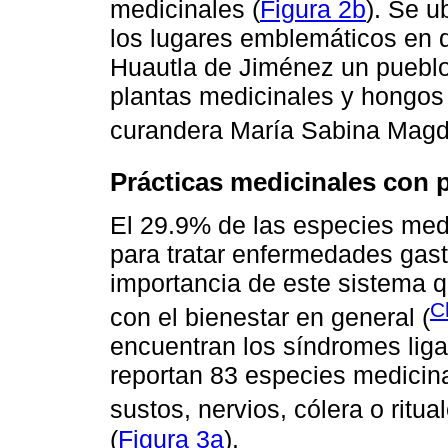
medicinales (
Figura 2b
). Se u
los lugares emblemáticos en d
Huautla de Jiménez un pueblo
plantas medicinales y hongos 
curandera María Sabina Magd
Prácticas medicinales con 
El 29.9% de las especies medi
para tratar enfermedades gastr
importancia de este sistema 
C
con el bienestar en general (
encuentran los síndromes ligad
reportan 83 especies medicinal
sustos, nervios, cólera o ritu
(
Figura 3a
).