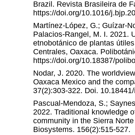
Brazil. Revista Brasileira de
https://doi.org/10.1016/j.bjp.
Martínez-López, G.; Guízar-No
Palacios-Rangel, M. I. 2021. U
etnobotánico de plantas útile
Centrales, Oaxaca. Polibotáni
https://doi.org/10.18387/polib
Nodar, J. 2020. The worldview 
Oaxaca Mexico and the compar
37(2):303-322. Doi. 10.18441/
Pascual-Mendoza, S.; Saynes-
2022. Traditional knowledge of
community in the Sierra Norte
Biosystems. 156(2):515-527.