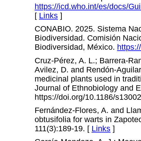
https://icd.who.int/es/doc
[
Links
]
CONABIO. 2025. Sistema Naci
Biodiversidad. Comisión Naci
Biodiversidad, México.
https:
Cruz-Pérez, A. L.; Barrera-Ram
Avilez, D. and Rendón-Aguilar
medicinal plants used in tradi
Journal of Ethnobiology and E
https://doi.org/10.1186/s1300
Fernández-Flores, A. and Lla
obtusifolia for warts in Zapote
111(3):189-19. [
Links
]