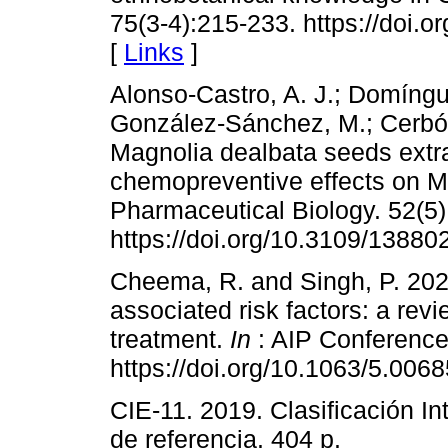
75(3-4):215-233. https://doi.
[
Links
]
Alonso-Castro, A. J.; Domíngue
González-Sánchez, M.; Cerbón
Magnolia dealbata seeds extra
chemopreventive effects on M
Pharmaceutical Biology. 52(5)
https://doi.org/10.3109/1388
Cheema, R. and Singh, P. 2021
associated risk factors: a re
treatment.
In
: AIP Conference
https://doi.org/10.1063/5.0068
CIE-11. 2019. Clasificación I
de referencia. 404 p.