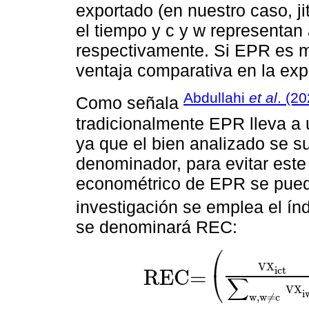
exportado (en nuestro caso, jit
el tiempo y c y w representan
respectivamente. Si EPR es ma
ventaja comparativa en la exp
Abdullahi
et al
. (2
Como señala
tradicionalmente EPR lleva a 
ya que el bien analizado se 
denominador, para evitar este
econométrico de EPR se pueda
investigación se emplea el ín
se denominará REC:
⎛
VX
ict
REC=
⎝
∑
REC=
VX
ict
∑
w,w
≠
c
VX
iwt
∑
k,k
≠
1
VX
kct
VX
i
w,w
≠
c