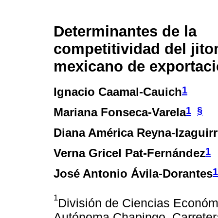
Determinantes de la
competitividad del jit
mexicano de exportac
1
Ignacio Caamal-Cauich
1
§
Mariana Fonseca-Varela
Diana América Reyna-Izaguirr
1
Verna Gricel Pat-Fernández
1
José Antonio Ávila-Dorantes
1
División de Ciencias Económ
Autónoma Chapingo. Carreter