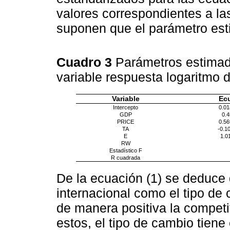
valores correspondientes a la
suponen que el parámetro est
Cuadro 3
Parámetros estimad
variable respuesta logaritmo 
Variable
Ec
Intercepto
0.01
GDP
0.4
PRICE
0.56
TA
-0.1
E
1.0
RW
Estadístico F
R cuadrada
De la ecuación (1) se deduce q
internacional como el tipo de 
de manera positiva la competi
estos, el tipo de cambio tien