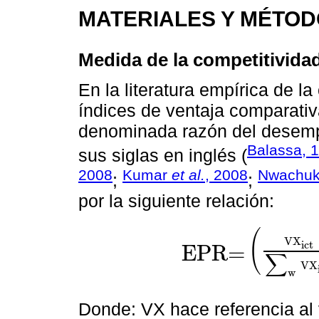
MATERIALES Y MÉTO
Medida de la competitividad
En la literatura empírica de la
índices de ventaja comparativa
denominada razón del desemp
Balassa, 
sus siglas en inglés (
2008
Kumar
et al.
, 2008
Nwachu
;
;
por la siguiente relación:
(
VX
ict
EPR=
∑
EPR=
VX
ict
∑
w
VX
iwt
∑
k
VX
kct
∑
k
VX
w
Donde: VX hace referencia al v