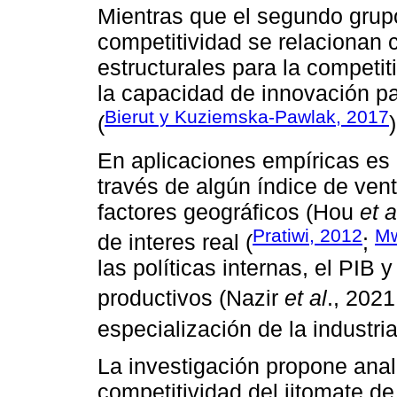
Mientras que el segundo grupo
competitividad se relacionan c
estructurales para la competit
la capacidad de innovación pa
Bierut y Kuziemska-Pawlak, 2017
(
)
En aplicaciones empíricas es 
través de algún índice de ven
factores geográficos (Hou
et a
Pratiwi, 2012
Mw
de interes real (
;
las políticas internas, el PIB y
productivos (Nazir
et al
., 202
especialización de la industri
La investigación propone anali
competitividad del jitomate de