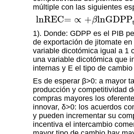
múltiple con las siguientes es
lnREC=
∝
+
lnGDPP
β
lnREC=
∝
+βlnGDPP
t
+γlnPRICE
t
+δTA
t
+θIP
t
+ρlnE
t
1). Donde: GDPP es el PIB pe
de exportación de jitomate en
variable dicotómica igual a 1
una variable dicotómica que i
internas y E el tipo de cambi
Es de esperar β>0: a mayor t
producción y competitividad d
compras mayores los oferentes
innovar, δ>0: los acuerdos co
y pueden incrementar su compe
incentiva el intercambio come
mayor tipo de cambio hay may