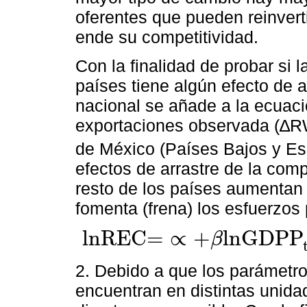
oferentes que pueden reinverti
ende su competitividad.
Con la finalidad de probar si 
países tiene algún efecto de a
nacional se añade a la ecuaci
exportaciones observada (∆
de México (Países Bajos y Esp
efectos de arrastre de la comp
resto de los países aumentan 
fomenta (frena) los esfuerzos 
lnREC=
∝
+
lnGDPP
β
lnREC=
∝
+βlnGDPP
t
+γlnPRICE
t
+δTA
t
+θIP
t
+ρlnE
t
+τ
2. Debido a que los parámetro
encuentran en distintas unid