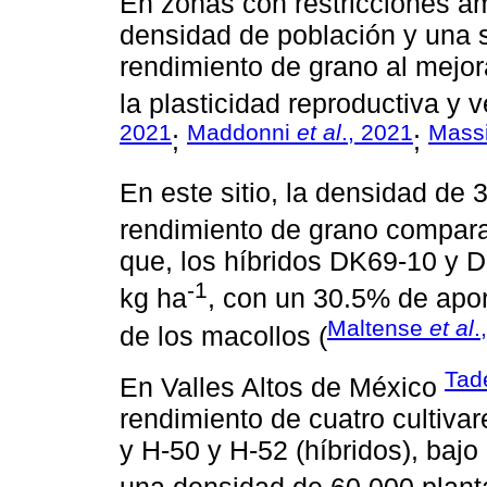
En zonas con restricciones am
densidad de población y una s
rendimiento de grano al mejor
la plasticidad reproductiva y v
2021
Maddonni
et al
., 2021
Mass
;
;
En este sitio, la densidad de 
rendimiento de grano compara
que, los híbridos DK69-10 y 
-1
kg ha
, con un 30.5% de aport
Maltense
et al
.
de los macollos (
Tad
En Valles Altos de México
rendimiento de cuatro cultivar
y H-50 y H-52 (híbridos), baj