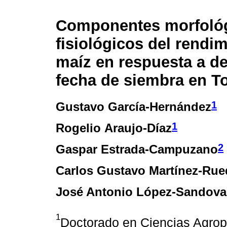
Componentes morfológ
fisiológicos del rendi
maíz en respuesta a d
fecha de siembra en T
1
Gustavo García-Hernández
1
Rogelio Araujo-Díaz
2
Gaspar Estrada-Campuzano
Carlos Gustavo Martínez-Rue
José Antonio López-Sandova
1
Doctorado en Ciencias Agrop