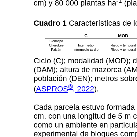
-1
cm) y 80 000 plantas ha
(pla
Cuadro 1
Características de 
C
MOD
Genotipo
Cherokee
Intermedio
Riego y temporal
Faisán
Intermedio tardío
Riego y temporal
Ciclo (C); modalidad (MOD); d
(DAM); altura de mazorca (AM)
población (DEN); metros sobr
®
(
ASPROS
, 2022
).
Cada parcela estuvo formada 
cm, con una longitud de 5 m 
como un ambiente en particul
experimental de bloques compl