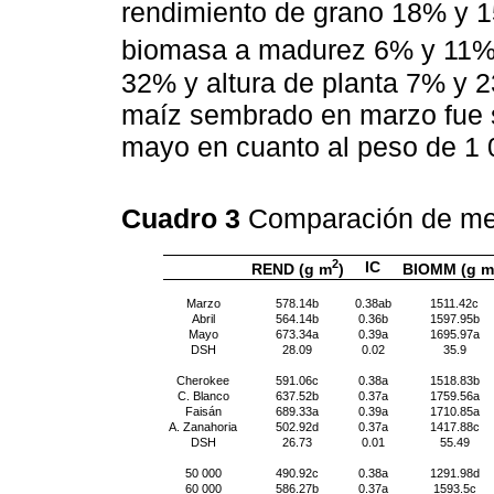
rendimiento de grano 18% y 
biomasa a madurez 6% y 11%
32% y altura de planta 7% y 
maíz sembrado en marzo fue s
mayo en cuanto al peso de 1 
Cuadro 3
Comparación de me
2
IC
REND (g m
)
BIOMM (g m
Marzo
578.14b
0.38ab
1511.42c
Abril
564.14b
0.36b
1597.95b
Mayo
673.34a
0.39a
1695.97a
DSH
28.09
0.02
35.9
Cherokee
591.06c
0.38a
1518.83b
C. Blanco
637.52b
0.37a
1759.56a
Faisán
689.33a
0.39a
1710.85a
A. Zanahoria
502.92d
0.37a
1417.88c
DSH
26.73
0.01
55.49
50 000
490.92c
0.38a
1291.98d
60 000
586.27b
0.37a
1593.5c