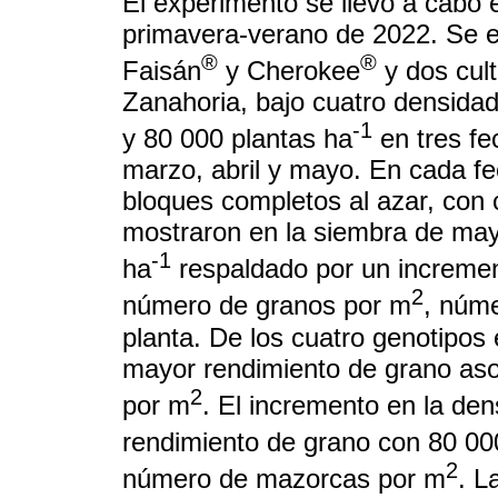
El experimento se llevó a cabo e
primavera-verano de 2022. Se ev
®
®
Faisán
y Cherokee
y dos cult
Zanahoria, bajo cuatro densida
-1
y 80 000 plantas ha
en tres fe
marzo, abril y mayo. En cada f
bloques completos al azar, con 
mostraron en la siembra de may
-1
ha
respaldado por un incremen
2
número de granos por m
, núme
planta. De los cuatro genotipos 
mayor rendimiento de grano as
2
por m
. El incremento en la de
rendimiento de grano con 80 00
2
número de mazorcas por m
. L