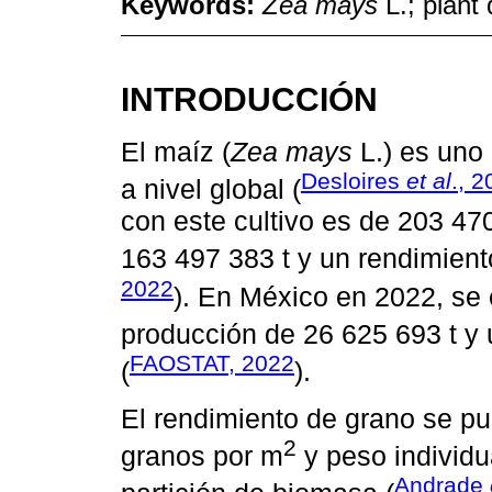
Keywords:
Zea mays
L.; plant 
INTRODUCCIÓN
El maíz (
Zea mays
L.) es uno
Desloires
et al
., 
a nivel global (
con este cultivo es de 203 47
163 497 383 t y un rendimient
2022
). En México en 2022, se
producción de 26 625 693 t y 
FAOSTAT, 2022
(
).
El rendimiento de grano se pu
2
granos por m
y peso individua
Andrade