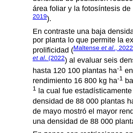
área foliar y la fotosíntesis de
2019
).
En contraste una baja densid
por planta lo que permite la e
Maltense
et al
., 2022
prolificidad (
et al
. (2022
) al evaluar seis de
-1
hasta 120 100 plantas ha
en
-1
rendimiento 16 800 kg ha
ba
1
la cual fue estadísticamente
densidad de 88 000 plantas h
de mayo mostró el mayor rend
una densidad de 88 000 plant