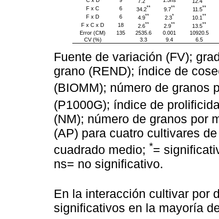
C x D
9
1.5ns
7.2
12.4
**
**
**
F x C
6
34.2
9.7
11.5
**
*
**
F x D
6
4.9
2.3
10.1
**
**
**
F x C x D
18
2.6
2.9
13.5
Error (CM)
135
2535.6
0.001
10920.5
CV (%)
3.3
9.4
6.5
Fuente de variación (FV); grad
grano (REND); índice de cose
(BIOMM); número de granos 
(P1000G); índice de prolifici
(NM); número de granos por m
(AP) para cuatro cultivares d
*
cuadrado medio;
= significat
ns= no significativo.
En la interacción cultivar por
significativos en la mayoría d