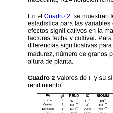
En el
Cuadro 2
, se muestran l
estadística para las variable
efectos significativos en la ma
factores fecha y cultivar. Par
diferencias significativas par
madurez, número de granos p
altura de planta.
Cuadro 2
Valores de F y su si
rendimiento.
FV
gl
REND
IC
BIOMM
**
*
**
Fecha
2
69.7
6.7
103
**
*
**
Cultivar
3
118.5
3
113.5
**
**
Densidad
3
0.2ns
140.7
218.5
**
**