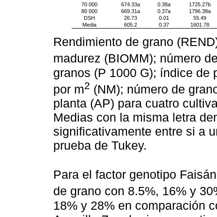
70 000
674.33a
0.38a
1725.27b
80 000
669.31a
0.37a
1796.38a
DSH
26.73
0.01
55.49
Media
605.2
0.37
1601.78
Rendimiento de grano (REND);
madurez (BIOMM); número de
granos (P 1000 G); índice de 
2
por m
(NM); número de grano
planta (AP) para cuatro culti
Medias con la misma letra den
significativamente entre si a u
prueba de Tukey.
Para el factor genotipo Faisá
de grano con 8.5%, 16% y 30
18% y 28% en comparación co