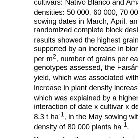
cultivars: Nativo Blanco and Ama
densities: 50 000, 60 000, 70 0
sowing dates in March, April, a
randomized complete block desig
results showed the highest grain 
supported by an increase in bio
2
per m
, number of grains per ear
genotypes assessed, the Faisán 
yield, which was associated wit
increase in plant density increa
which was explained by a highe
interaction of date x cultivar x d
-1
8.3 t ha
, in the May sowing wit
-1
density of 80 000 plants ha
.