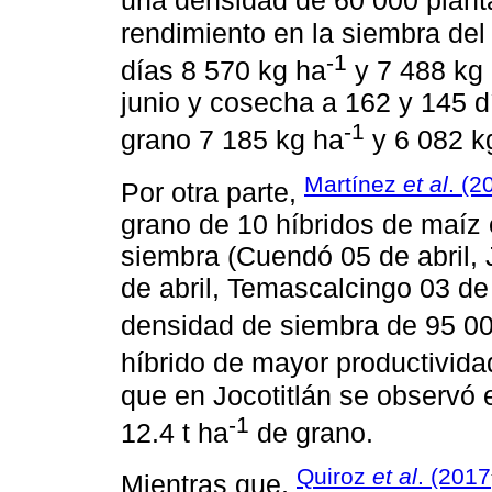
una densidad de 60 000 plant
rendimiento en la siembra de
-1
días 8 570 kg ha
y 7 488 kg
junio y cosecha a 162 y 145 d
-1
grano 7 185 kg ha
y 6 082 k
Martínez
et al
. (2
Por otra parte,
grano de 10 híbridos de maíz
siembra (Cuendó 05 de abril, J
de abril, Temascalcingo 03 d
densidad de siembra de 95 00
híbrido de mayor productivida
que en Jocotitlán se observó
-1
12.4 t ha
de grano.
Quiroz
et al
. (2017
Mientras que,