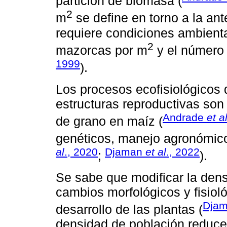
partición de biomasa (
2
m
se define en torno a la ante
requiere condiciones ambienta
2
mazorcas por m
y el número 
1999
).
Los procesos ecofisiológicos 
estructuras reproductivas son
Andrade
et a
de grano en maíz (
genéticos, manejo agronómico 
al
., 2020
Djaman
et al
., 2022
;
).
Se sabe que modificar la den
cambios morfológicos y fisiol
Dja
desarrollo de las plantas (
densidad de población reduce l