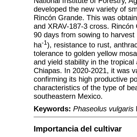
National Institute of Forestry, 
developed the new variety of sm
Rincón Grande. This was obtain
and XRAV-187-3 cross. Rincón 
90 days from sowing to harvest a
-1
ha
), resistance to rust, anth
tolerance to golden yellow mosaic
and yield stability in the tropic
Chiapas. In 2020-2021, it was va
confirming its high productive p
characteristics of the type of
southeastern Mexico.
Keywords:
Phaseolus vulgaris
L
Importancia del cultivar