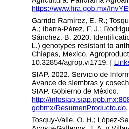
https://www.fira.gob.mx/InvY
Garrido-Ramírez, E. R.; Tosqu
A.; Ibarra-Pérez, F. J.; Rodríg
Sánchez, B. 2020. Identificati
L.) genotypes resistant to ant
Chiapas, Mexico. Agroproducti
10.32854/agrop.vi1719. [
Link
SIAP. 2022. Servicio de Infor
Avance de siembras y cosech
SIAP. Gobierno de México.
http://infosiap.siap.gob.mx:80
gobmx/ResumenProducto.do
.
Tosquy-Valle, O. H.; López-Sal
Acosta-Gallegos, J. A. y Villa