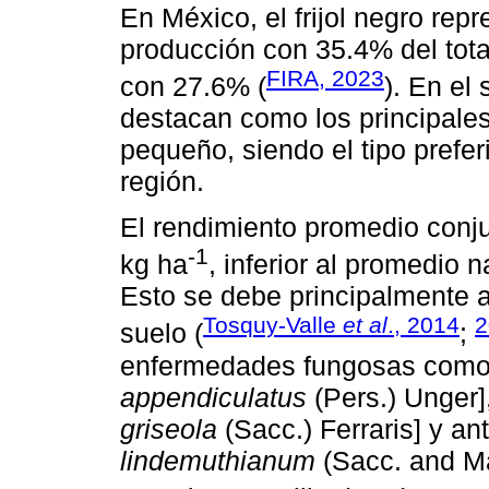
En México, el frijol negro rep
producción con 35.4% del total 
FIRA, 2023
con 27.6% (
). En el
destacan como los principales
pequeño, siendo el tipo prefe
región.
El rendimiento promedio conj
-1
kg ha
, inferior al promedio 
Esto se debe principalmente a 
Tosquy-Valle
et al
., 2014
2
suelo (
;
enfermedades fungosas como 
appendiculatus
(Pers.) Unger]
griseola
(Sacc.) Ferraris] y an
lindemuthianum
(Sacc. and Ma