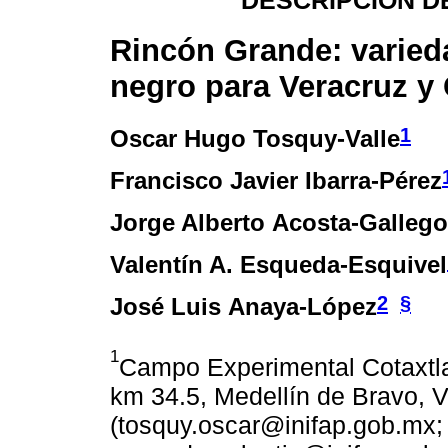
DESCRIPCIÓN D
Rincón Grande: varieda
negro para Veracruz y
1
Oscar Hugo Tosquy-Valle
Francisco Javier Ibarra-Pérez
Jorge Alberto Acosta-Galleg
Valentín A. Esqueda-Esquivel
2
§
José Luis Anaya-López
1
Campo Experimental Cotaxtla
km 34.5, Medellín de Bravo, 
(tosquy.oscar@inifap.gob.mx;