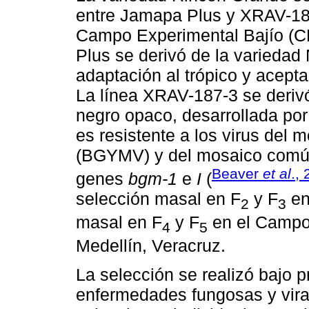
entre Jamapa Plus y XRAV-187
Campo Experimental Bajío (C
Plus se derivó de la varieda
adaptación al trópico y acept
La línea XRAV-187-3 se deriv
negro opaco, desarrollada por
es resistente a los virus del m
(BGYMV) y del mosaico común 
Beaver
et al
.,
genes
bgm-1
e
I
(
selección masal en F
y F
en
2
3
masal en F
y F
en el Campo
4
5
Medellín, Veracruz.
La selección se realizó bajo p
enfermedades fungosas y vira