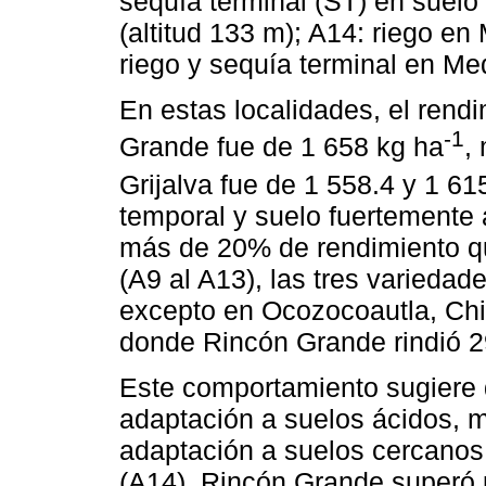
sequía terminal (ST) en suelo
(altitud 133 m); A14: riego en 
riego y sequía terminal en Med
En estas localidades, el rend
-1
Grande fue de 1 658 kg ha
,
Grijalva fue de 1 558.4 y 1 61
temporal y suelo fuertemente
más de 20% de rendimiento qu
(A9 al A13), las tres variedad
excepto en Ocozocoautla, Chi
donde Rincón Grande rindió 2
Este comportamiento sugiere 
adaptación a suelos ácidos, m
adaptación a suelos cercanos 
(A14), Rincón Grande superó