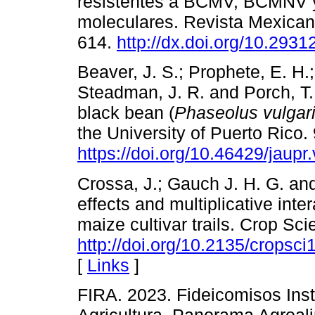
resistentes a BCMV, BCMNV
moleculares. Revista Mexicana
614.
http://dx.doi.org/10.293
Beaver, J. S.; Prophete, E. H.
Steadman, J. R. and Porch, T.
black bean (
Phaseolus vulgar
the University of Puerto Rico.
https://doi.org/10.46429/jaupr
Crossa, J.; Gauch J. H. G. an
effects and multiplicative inte
maize cultivar trails. Crop Sc
http://doi.org/10.2135/crop
[
Links
]
FIRA. 2023. Fideicomisos Inst
Agricultura. Panorama Agroali