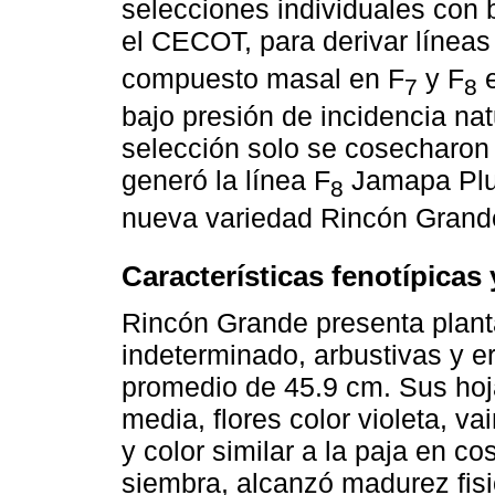
selecciones individuales con 
el CECOT, para derivar línea
compuesto masal en F
y F
e
7
8
bajo presión de incidencia na
selección solo se cosecharon
generó la línea F
Jamapa Plus
8
nueva variedad Rincón Grand
Características fenotípica
Rincón Grande presenta plant
indeterminado, arbustivas y ere
promedio de 45.9 cm. Sus hoj
media, flores color violeta, v
y color similar a la paja en c
siembra, alcanzó madurez fisi