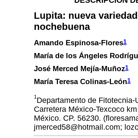
DESCRIPCIÓN D
Lupita: nueva variedad
nochebuena
1
Amando Espinosa-Flores
María de los Ángeles Rodrígu
1
José Merced Mejía-Muñoz
1
María Teresa Colinas-León
1
Departamento de Fitotecnia
Carretera México-Texcoco km 
México. CP. 56230. (flores
jmerced58@hotmail.com; loz