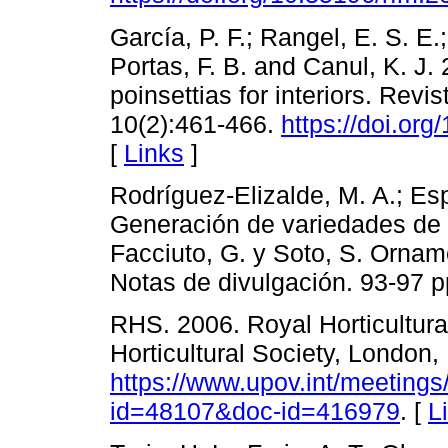
García, P. F.; Rangel, E. S. E.
Portas, F. B. and Canul, K. J.
poinsettias for interiors. Rev
10(2):461-466.
https://doi.or
[
Links
]
Rodríguez-Elizalde, M. A.; Esp
Generación de variedades de
Facciuto, G. y Soto, S. Ornam
Notas de divulgación. 93-97 p
RHS. 2006. Royal Horticultura
Horticultural Society, London,
https://www.upov.int/meetings
id=48107&doc-id=416979
. [
L