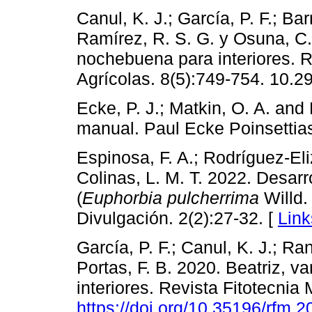
Canul, K. J.; García, P. F.; Bar
Ramírez, R. S. G. y Osuna, C.
nochebuena para interiores. 
Agrícolas. 8(5):749-754. 10.2
Ecke, P. J.; Matkin, O. A. and 
manual. Paul Ecke Poinsettias
Espinosa, F. A.; Rodríguez-Eli
Colinas, L. M. T. 2022. Desar
(
Euphorbia pulcherrima
Willd. 
Divulgación. 2(2):27-32. [
Link
García, P. F.; Canul, K. J.; Ran
Portas, F. B. 2020. Beatriz,
interiores. Revista Fitotecnia
https://doi.org/10.35196/rfm.