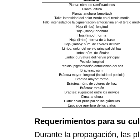
Planta: núm. de ramificaciones
Planta: altura
Planta: anchura (amplitud)
Tallo: intensidad del color verde en el tercio medio
Tallo: intensidad de la pigmentación antocianina en el tercio medi
Hoja (limbo): longitud
Hoja (limbo): anchura
Hoja (limbo): forma
Hoja (limbo): forma de la base
Hoja (limbo): núm. de colores del haz
Limbo: color del nervio principal del haz
Limbo: núm. de lóbulos
Limbo: curvatura del nervio principal
Peciolo: longitud
Peciolo: pigmentación antocianina del haz
Brácteas: núm.
Bráctea mayor: longitud (incluido el peciolo)
Bráctea mayor: forma
Bráctea: núm. de colores del haz
Bráctea: torsión
Bráctea: rugosidad entre los nervios
Cima: anchura
Ciato: color principal de las glándulas
Época de apertura de los ciatos
Requerimientos para su cul
Durante la propagación, las 