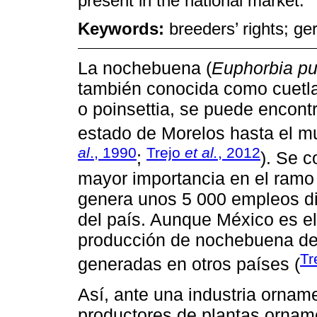
present in the national market.
Keywords:
breeders’ rights; g
La nochebuena (
Euphorbia pu
también conocida como cuetlaxó
o poinsettia, se puede encontr
estado de Morelos hasta el mu
al
., 1990
Trejo
et al.
, 2012
;
). Se 
mayor importancia en el ramo
genera unos 5 000 empleos dir
del país. Aunque México es el 
producción de nochebuena de 
Tr
generadas en otros países (
Así, ante una industria ornam
productores de plantas ornam