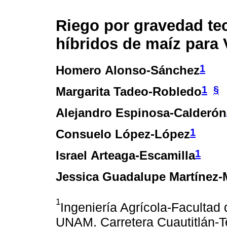
Riego por gravedad te
híbridos de maíz para 
1
Homero Alonso-Sánchez
1
§
Margarita Tadeo-Robledo
Alejandro Espinosa-Calderón
1
Consuelo López-López
1
Israel Arteaga-Escamilla
Jessica Guadalupe Martínez-
1
Ingeniería Agrícola-Facultad 
UNAM. Carretera Cuautitlán-T