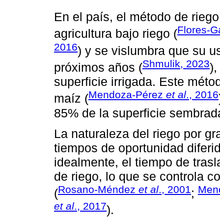
En el país, el método de rieg
Flores-G
agricultura bajo riego (
2016
) y se vislumbra que su 
Shmulik, 2023
próximos años (
)
superficie irrigada. Este métod
Mendoza-Pérez
et al
., 2016
maíz (
85% de la superficie sembrada 
La naturaleza del riego por gr
tiempos de oportunidad diferid
idealmente, el tiempo de tras
de riego, lo que se controla c
Rosano-Méndez
et al
., 2001
Men
(
;
et al
., 2017
).