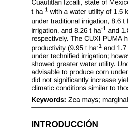
Cuautitlán Izcalli, state of Mex
-1
t ha
with a water utility of 1.5
under traditional irrigation, 8.6 t
-1
irrigation, and 8.26 t ha
and 1.
respectively. The CUXI PUMA hyb
-1
productivity (9.95 t ha
and 1.7
under technified irrigation; howe
showed greater water utility. Unde
advisable to produce corn under 
did not significantly increase yi
climatic conditions similar to th
Keywords:
Zea mays; marginal 
INTRODUCCIÓN