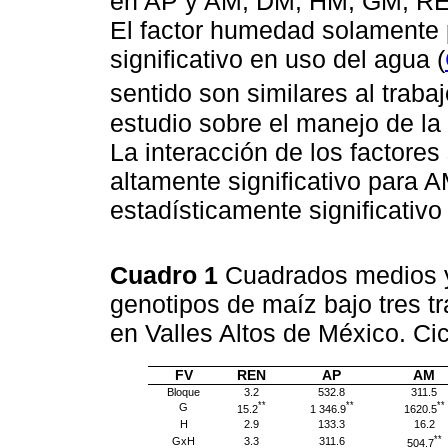
en AP y AM, DM, HM, GM, REN 
El factor humedad solamente p
significativo en uso del agua (
sentido son similares al traba
estudio sobre el manejo de l
La interacción de los factores
altamente significativo para 
estadísticamente significativ
Cuadro 1
Cuadrados medios y 
genotipos de maíz bajo tres 
en Valles Altos de México. Ci
FV
REN
AP
AM
Bloque
3.2
532.8
311.5
**
**
**
G
15.2
1 346.9
1620.5
H
2.9
133.3
16.2
**
GxH
3.3
311.6
504.7