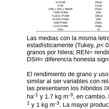
H-53 AE
204ac
H 50
212ab
(246 x 242) x MIA46
201bc
TSIRI PUMA
189c
TLAOLI PUMA
188cd
ATZIRI PUMA
185c
IXIM PUMA
192bc
CUXI PUMA
194bc
DSH
22
Las medias con la misma letra
estadísticamente (Tukey,
p<
0
granos por hilera; REN= rend
DSH= diferencia honesta signi
El rendimiento de grano y us
similar al ser variables con r
las presentaron los híbridos
-1
-3
ha
y 1.7 kg m
, en cambio, 
1
-3
y 1 kg m
. La mayor produc