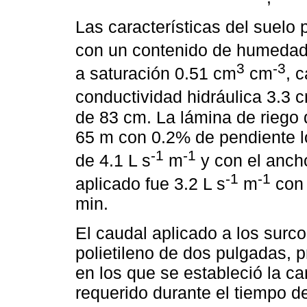
Las características del suelo p
con un contenido de humedad 
3
-3
a saturación 0.51 cm
cm
, 
conductividad hidráulica 3.3 
de 83 cm. La lámina de riego 
65 m con 0.2% de pendiente lon
-1
-1
de 4.1 L s
m
y con el anch
-1
-1
aplicado fue 3.2 L s
m
con 
min.
El caudal aplicado a los surc
polietileno de dos pulgadas, p
en los que se estableció la ca
requerido durante el tiempo de