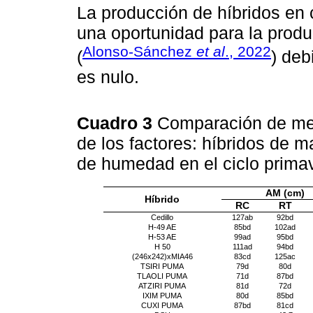
La producción de híbridos en
una oportunidad para la produ
Alonso-Sánchez
et al
., 2022
(
) deb
es nulo.
Cuadro 3
Comparación de medi
de los factores: híbridos de m
de humedad en el ciclo prima
AM (cm)
Híbrido
RC
RT
Cedillo
127ab
92bd
H-49 AE
85bd
102ad
H-53 AE
99ad
95bd
H 50
111ad
94bd
(246x242)xMIA46
83cd
125ac
TSIRI PUMA
79d
80d
TLAOLI PUMA
71d
87bd
ATZIRI PUMA
81d
72d
IXIM PUMA
80d
85bd
CUXI PUMA
87bd
81cd