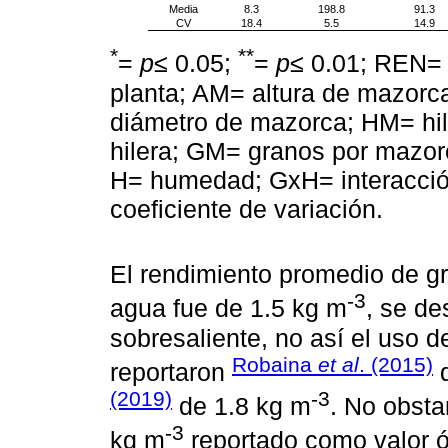
Media
8.3
198.8
91.3
CV
18.4
5.5
14.9
*
**
=
p
≤ 0.05;
=
p
≤ 0.01; REN= 
planta; AM= altura de mazorc
diámetro de mazorca; HM= hi
hilera; GM= granos por mazor
H= humedad; GxH= interacci
coeficiente de variación.
El rendimiento promedio de gr
-3
agua fue de 1.5 kg m
, se de
sobresaliente, no así el uso 
Robaina
et al
. (2015)
reportaron
d
(2019)
-3
de 1.8 kg m
. No obsta
-3
kg m
reportado como valor 