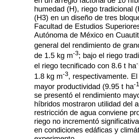
en un arreglo factorial de 10 hí
humedad (H), riego tradicional (
(H3) en un diseño de tres bloqu
Facultad de Estudios Superiores
Autónoma de México en Cuautitl
general del rendimiento de gran
-3
de 1.5 kg m
; bajo el riego tra
-
el riego tecnificado con 8.6 t ha
-3
1.8 kg m
, respectivamente. E
-
mayor productividad (9.95 t ha
se presentó el rendimiento mayo
híbridos mostraron utilidad del
restricción de agua conviene pr
riego no incrementó significativ
en condiciones edáficas y climát
experimento.