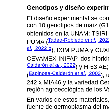
Genotipos y diseño experi
El diseño experimental se conf
con 10 genotipos de maíz (G1-G
obtenidos en la UNAM: TSIRI
Tadeo-Robledo
et al
., 20
PUMA (
al
., 2022 b
), IXIM PUMA y CUXI
CEVAMEX-INIFAP, dos híbridos
Calderón
et al
., 2022
) y H-53 AE;
Espinosa-Calderón
et al
., 2003
(
), 
242 x MIA46 y la variedad Ced
región agroecológica de los V
En varios de estos materiales
fuente de germoplasma del mat