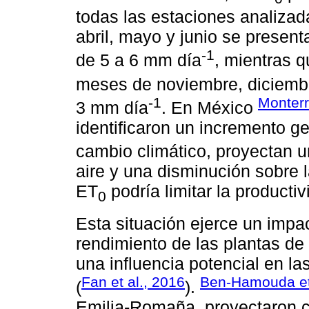
todas las estaciones analiza
abril, mayo y junio se presen
-1
de 5 a 6 mm día
, mientras 
meses de noviembre, diciembr
-1
Monter
3 mm día
. En México
identificaron un incremento g
cambio climático, proyectan u
aire y una disminución sobre 
ET
podría limitar la producti
0
Esta situación ejerce un impact
rendimiento de las plantas de 
una influencia potencial en l
Fan et al., 2016
Ben-Hamouda et 
(
).
Emilia-Romaña, proyectaron c