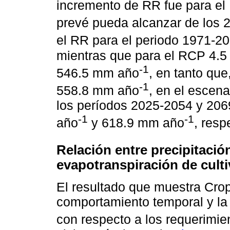
incremento de RR fue para el
prevé pueda alcanzar de los
el RR para el periodo 1971-20
mientras que para el RCP 4.5
-1
546.5 mm año
, en tanto que
-1
558.8 mm año
, en el escen
los períodos 2025-2054 y 20
-1
-1
año
y 618.9 mm año
, resp
Relación entre precipitación
evapotranspiración de cult
El resultado que muestra Cropw
comportamiento temporal y la 
con respecto a los requerimien