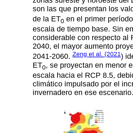
zonas sureste y noroeste del 
son las que presentan los va
de la ET
en el primer período
0
escala de tiempo base. Sin em
considerable con respecto al
2040, el mayor aumento proye
Zeng et al. (2021
2041-2060.
) i
ET
, se proyectan en menor e
0
escala hacia el RCP 8.5, debi
climático impulsado por el in
invernadero en ese escenario