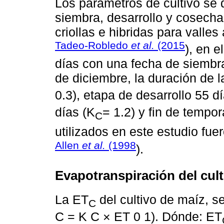
Los parámetros de cultivo se 
siembra, desarrollo y cosech
criollas e hibridas para valle
Tadeo-Robledo
et al.
(2015
), en e
días con una fecha de siembra
de diciembre, la duración de la
0.3), etapa de desarrollo 55 d
días (K
= 1.2) y fin de tempo
C
utilizados en este estudio fu
Allen
et al.
(1998
).
Evapotranspiración del cult
La ET
del cultivo de maíz, se
C
C = K C × ET 0 1). Dónde: ET