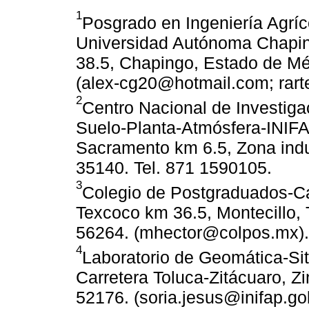
1
Posgrado en Ingeniería Agríc
Universidad Autónoma Chapin
38.5, Chapingo, Estado de Mé
(alex-cg20@hotmail.com; rar
2
Centro Nacional de Investiga
Suelo-Planta-Atmósfera-INIF
Sacramento km 6.5, Zona indu
35140. Tel. 871 1590105.
3
Colegio de Postgraduados-Ca
Texcoco km 36.5, Montecillo,
56264. (mhector@colpos.mx).
4
Laboratorio de Geomática-Si
Carretera Toluca-Zitácuaro, Z
52176. (soria.jesus@inifap.go