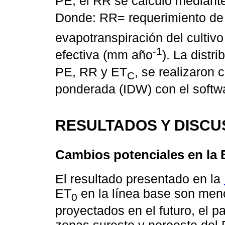
PE, el RR se calculó mediant
Donde: RR= requerimiento de
evapotranspiración del cultiv
-1
efectiva (mm año
). La distr
PE, RR y ET
, se realizaron 
C
ponderada (IDW) con el softw
RESULTADOS Y DISCU
Cambios potenciales en la 
El resultado presentado en la
ET
en la línea base son meno
0
proyectados en el futuro, el pa