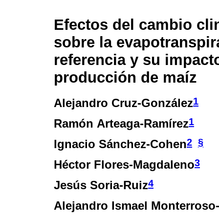
Efectos del cambio cli
sobre la evapotranspir
referencia y su impacto
producción de maíz
1
Alejandro Cruz-González
1
Ramón Arteaga-Ramírez
2
§
Ignacio Sánchez-Cohen
3
Héctor Flores-Magdaleno
4
Jesús Soria-Ruiz
Alejandro Ismael Monterroso