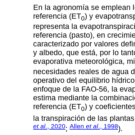
En la agronomía se emplean l
referencia (ET
) y evapotransp
0
representa la evapotranspiraci
referencia (pasto), en crecim
caracterizado por valores defin
y albedo, que está, por lo ta
evaporativa meteorológica, mi
necesidades reales de agua de
operativo del equilibrio hídrico
enfoque de la FAO-56, la evap
estima mediante la combinaci
referencia (ET
) y coeficiente
0
la transpiración de las planta
et al
., 2020
Allen
et al
., 1998
;
).