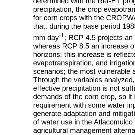
determined with the Ref-ET progr
precipitation, the crop evapotran
for corn crops with the CROPW
that, during the base period 19
-1
mm day
; RCP 4.5 projects an 
whereas RCP 8.5 an increase of 
horizons; this increase is reflect
evapotranspiration, and irrigati
scenarios; the most vulnerable 
Through the variables analyzed, i
effective precipitation is not su
demands of the corn crop, so it i
requirement with some water in
generate adaptation and mitigati
of water use in the Atlacomulco
agricultural management alterna