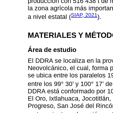
producción con 516 438 t de 
la zona agrícola más importan
SIAP, 2021
a nivel estatal (
).
MATERIALES Y MÉTO
Área de estudio
El DDRA se localiza en la prov
Neovolcánico, el cual, forma p
se ubica entre los paralelos 19
entre los 99° 30’ y 100° 17’ de
DDRA está conformado por 10
El Oro, Ixtlahuaca, Jocotitlán,
Progreso, San José del Rincó