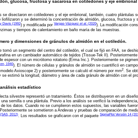
ón, glucosa, fructosa y sacarosa en cotiledones y eje embrional
 se disectaron en cotiledones y el eje embrional, también, cuatro plántulas s
 liofilizaron y se determinó la concentración de almidón, glucosa, fructosa y
 y Davis (1992
Vargas-Vázquez
et al
. (2020
) y modificada por
). La modificación cons
nzimas y tiempos de calentamiento en baño maría de las muestras.
mero y dimensiones de gránulos de almidón en el cotiledón
.
 tomó un segmento del centro del cotiledón, el cual se fijó en FAA, se desh
arafina en un cambiador automático de tejidos (Tissue-Tek II). Posteriormente
de espesor con un micrótomo rotatorio (Erma Inc.). Posteriormente se pigmen
en, 1940
). El número de células y gránulos de almidón se cuantificó en campo
2
, modelo Axioscope 2) y posteriormente se calculó el número por mm
. Se ob
 se estimó la longitud, diámetro y área de cada gránulo de almidón con el p
análisis estadístico
ecta silvestre representó un tratamiento. Éstos se distribuyeron en un diseñ
una semilla o una plántula. Previo a los análisis se verificó la independencia
de los datos. Cuando no se cumplieron estos supuestos, las variables fuero
. Posteriormente se sometieron a Andevas y pruebas de comparación de medi
(SAS, 2012)
SigmaPlot Versión 14 (20
. Los resultados se graficaron con el paquete