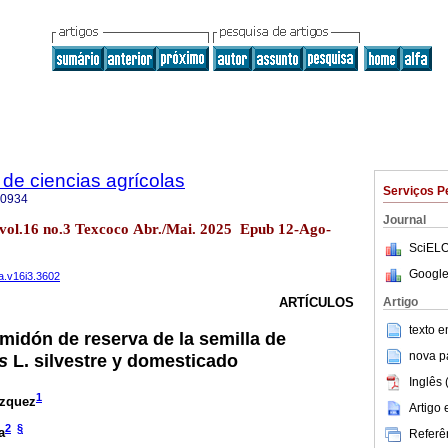
de ciencias agrícolas
Serviços P
-0934
Journal
 vol.16 no.3 Texcoco Abr./Mai. 2025 Epub 12-Ago-
SciELO
Google
a.v16i3.3602
Artigo
ARTÍCULOS
texto 
midón de reserva de la semilla de
nova p
s
L. silvestre y domesticado
Inglês 
1
ázquez
Artigo
2
§
a
Referên