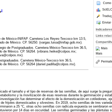
Como c
SciELO
2
n
Traduç
Enviar 
Indicadore
Links rela
 de México-INIFAP. Carretera Los Reyes-Texcoco km 13.5,
Compartilh
ado de México. CP. 56250. (vargas.luisa@inifap.gob.mx).
egio de Postgraduados. Carretera México-Texcoco km 36.5,
Mais
do de México. CP. 56264. (vibrans.heike@colpos.mx;
Mais
va@colpos.mx).
tgraduados. Carretera México-Texcoco km 36.5,
Permali
do de México. CP. 56264 (daniel.padilla@colpos.mx).
cado el tamaño y el tipo de reservas de las semillas, de aquí surge la pregu
etabolismo y la movilización de esas reservas durante la germinación y esta
a investigación fue determinar el efecto de la domesticación en cotiledones, ej
 de frijoles domesticados y silvestres. En 2019, ocho semillas de tres varied
erminaron a 25 °C, otras ocho semillas con radícula expuesta se sembraron en
tuvieron por 14 días en oscuridad. Las semillas germinadas y las plántulas 