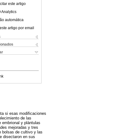
itar este artigo
 Analytics
ão automática
este artigo por email
s
cionados
ar
nk
nta si esas modificaciones
blecimiento de las
e embrional y plántulas
ades mejoradas y tres
 bolsas de cultivo y las
se disectaron en sus