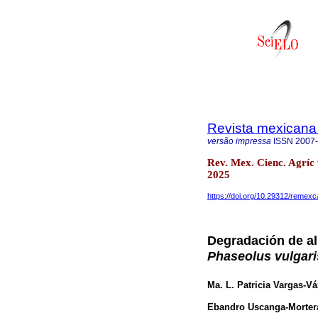
Revista mexicana 
versão impressa
ISSN
2007
Rev. Mex. Cienc. Agríc
2025
https://doi.org/10.29312/remexc
Degradación de al
Phaseolus vulgari
Ma. L. Patricia Vargas-V
Ebandro Uscanga-Morter