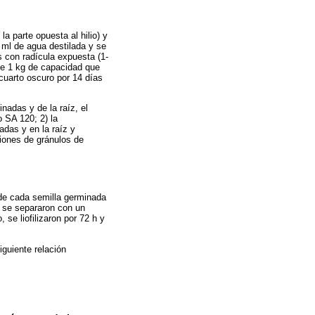
a parte opuesta al hilio) y
 ml de agua destilada y se
 con radícula expuesta (1-
de 1 kg de capacidad que
 cuarto oscuro por 14 días
nadas y de la raíz, el
 SA 120; 2) la
adas y en la raíz y
siones de gránulos de
 de cada semilla germinada
, se separaron con un
 se liofilizaron por 72 h y
iguiente relación
a del remanente de cotiledones
X 100