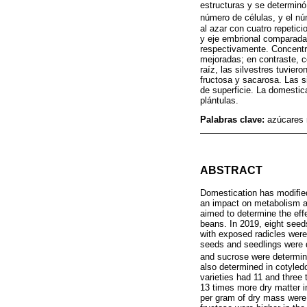
estructuras y se determinó
número de células, y el n
al azar con cuatro repetic
y eje embrional comparadas
respectivamente. Concentr
mejoradas; en contraste, c
raíz, las silvestres tuvie
fructosa y sacarosa. Las 
de superficie. La domestic
plántulas.
Palabras clave:
azúcares r
ABSTRACT
Domestication has modified
an impact on metabolism an
aimed to determine the eff
beans. In 2019, eight seed
with exposed radicles were
seeds and seedlings were d
and sucrose were determin
also determined in cotyled
varieties had 11 and three
13 times more dry matter i
per gram of dry mass were 