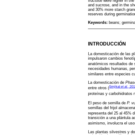
fructose were higher in the
and sucrose, and in the sh
and 30% more starch granul
reserves during germinatio
Keywords:
beans; germina
INTRODUCCIÓN
La domesticación de las pl
impulsaron cambios fenotíp
anatómicos resultados de s
necesidades humanas, pero 
similares entre especies c
La domesticación de
Phase
Smýkal
et al
., 20
entre otros (
proteínas y carbohidratos n
El peso de semilla de
P. v
semillas del frijol almacen
representa del 25 al 45% d
transición a una plántula a
asimismo, involucra el uso 
Las plantas silvestres y do