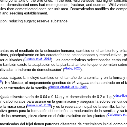
 embryonal axis of the wild ones. In the root, wild varieties had higher concent
oot, domesticated ones had more glucose, fructose, and sucrose. Wild varie
es than domesticated ones per unit area. Domestication modifies the compos
n and seedling establishment.
tion; reducing sugars; reserve substance
antas es el resultado de la selección humana, cambios en el ambiente y prá
icos, principalmente en las características seleccionadas y reproductivas, pe
Roucou
et al
., 2018
er cultivadas (
). Las características seleccionadas están enf
también existe la adaptación de la planta al ambiente que le permiten sobrev
Allaby, 2020
ultivadas ‘síndrome de domesticación’ (
).
olus vulgaris
L. incluyó cambios en el tamaño de la semilla, y en la forma y
18
). En México, el mejoramiento genético de
P. vulgaris
se ha centrado en el 
Allende-Arrarás
et al
., 2006
o estructurales de la semilla (
).
Lépiz-Ild
ulgaris
silvestre varía de 0.04 a 0.14 g y el domesticado de 0.2 a 1 g (
an carbohidratos para usarse en la germinación y asegurar la sobrevivencia de 
Punia
et al.
, 2020
e la masa seca (
) y es la reserva principal de la semilla. La f
ctiva genes para la formación del embrión, la maduración de la semilla, y su t
Carbonero
et 
de las reservas, pieza clave en el éxito evolutivo de las plantas (
mesticadas del frijol tienen patrones diferentes de crecimiento inicial como c