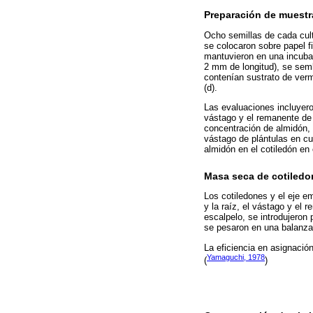
Preparación de muestr
Ocho semillas de cada cult
se colocaron sobre papel f
mantuvieron en una incuba
2 mm de longitud), se semb
contenían sustrato de verm
(d).
Las evaluaciones incluyero
vástago y el remanente de 
concentración de almidón, 
vástago de plántulas en cu
almidón en el cotiledón en
Masa seca de cotiledon
Los cotiledones y el eje e
y la raíz, el vástago y el
escalpelo, se introdujeron 
se pesaron en una balanza
La eficiencia en asignación
Yamaguchi, 1978
(
)