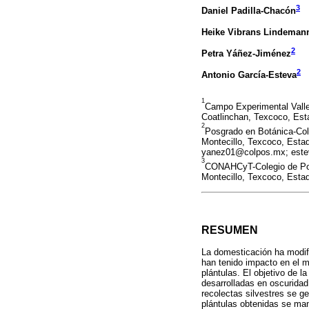
3
Daniel Padilla-Chacón
Heike Vibrans Lindeman
2
Petra Yáñez-Jiménez
2
Antonio García-Esteva
1
Campo Experimental Valle
Coatlinchan, Texcoco, Est
2
Posgrado en Botánica-Col
Montecillo, Texcoco, Esta
yanez01@colpos.mx; este
3
CONAHCyT-Colegio de Pos
Montecillo, Texcoco, Esta
RESUMEN
La domesticación ha modifi
han tenido impacto en el m
plántulas. El objetivo de l
desarrolladas en oscuridad
recolectas silvestres se g
plántulas obtenidas se man