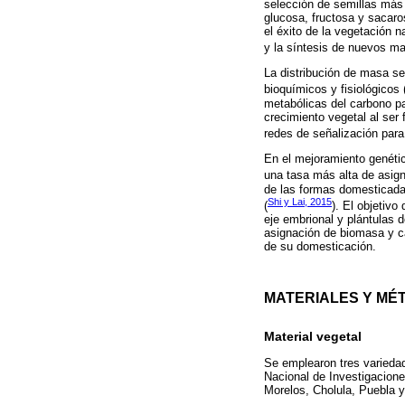
selección de semillas más
glucosa, fructosa y sacaro
el éxito de la vegetación n
y la síntesis de nuevos mat
La distribución de masa se
bioquímicos y fisiológicos 
metabólicas del carbono pa
crecimiento vegetal al ser
redes de señalización para 
En el mejoramiento genétic
una tasa más alta de asign
de las formas domesticadas
Shi y Lai, 2015
(
). El objetivo
eje embrional y plántulas d
asignación de biomasa y ca
de su domesticación.
MATERIALES Y MÉ
Material vegetal
Se emplearon tres varied
Nacional de Investigacione
Morelos, Cholula, Puebla y