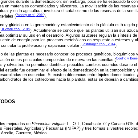
 grandes durante la domesticación; sin embargo, poco se ha estudiado la con
sa en materiales domesticados y silvestres. La movilización de las reservas d
atural y en la agricultura, involucra el catabolismo de las reservas de la semil
Pandey
et al.
, 2010
eriales (
).
ca y glúcidos en la germinación y establecimiento de la plántula está regid
Di Vittori
et al
., 2019
(
). Actualmente se conoce que las plantas utilizan sus azúca
ra optimizar su uso en el desarrollo. Algunos azúcares regulan la síntesis de 
 fuente de energía para los procesos metabólicos en respuesta a estreses y a
Lastdrager
et al
., 2014
controlar la proliferación y expansión celular (
).
o de las plantas es necesario conocer los procesos genéticos, bioquímicos y 
Coelho y Bened
ación de los principales compuestos de reserva en las semillas (
 y silvestres ha permitido identificar probables cambios ocurridos durante e
 del estudio fue determinar el efecto de la domesticación en la composición y 
esarrolladas en oscuridad. Si existen diferencias entre frijoles domesticados y
rbohidratos de los cotiledones hacia la plántula, éstas se deberán a cambios
TODOS
ades mejoradas de
Phaseolus vulgaris
L.: OTI, Cacahuate-72 y Canario-G15, do
s Forestales, Agrícolas y Pecuarias (INIFAP) y tres formas silvestres recole
 Arcelia, Guerrero, México.