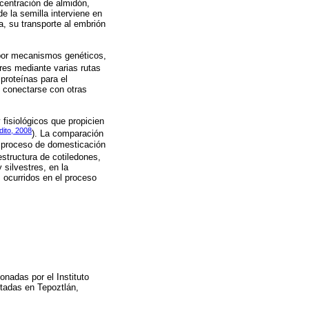
centración de almidón,
e la semilla interviene en
la, su transporte al embrión
a por mecanismos genéticos,
res mediante varias rutas
proteínas para el
l conectarse con otras
fisiológicos que propicien
ito, 2008
). La comparación
l proceso de domesticación
estructura de cotiledones,
 silvestres, en la
 ocurridos en el proceso
nadas por el Instituto
ctadas en Tepoztlán,