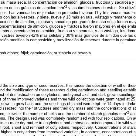
 su masa seca, la concentración de almidón, glucosa, fructosa y sacarosa y
-2
úmero de los gránulos de almidón mm
y las dimensiones de estos. Se utiliz
iones. Las variedades mejoradas en promedio tuvieron 11 y tres veces más ma
 con las silvestres, y siete, nueve y 13 más en raíz, vástago y remanente d
aciones de almidón, glucosa y sacarosa por gramo de masa seca fueron mayo
oncentraciones de almidón, glucosa y fructosa fueron mayores en el eje embri
ron más concentración de almidón, fructosa y sacarosa, y en vástago, los do
silvestres tuvieron 42% más células y 30% más gránulos de almidón que las 
ación modifica la composición y movilización de reservas durante la germinac
eductores; frijol; germinación; sustancia de reserva
 the size and type of seed reserves; this raises the question of whether the
d the mobilization of these reserves during germination and seedling establ
ect of domestication on cotyledons, embryonal axis and dark-grown seedlings
s of three improved varieties and three wild collections were germinated at 25
 sown in grow bags and the seedlings obtained were kept for 14 days in dar
issected into their structures and their dry mass and the concentrations of st
-2
ed; likewise, the number of cells and the number of starch granules mm
and
ons. The design used was completely randomized with four replications. On a
 times more dry matter in cotyledons and embryonal axis compared to wild var
n root, shoot and remnant of cotyledons, respectively. Concentrations of star
higher in cotyledons from improved varieties; in contrast, concentrations of s