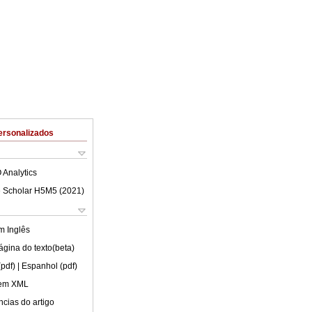
ersonalizados
 Analytics
 Scholar H5M5 (
2021
)
em
Inglês
ágina do texto(beta)
(pdf)
| Espanhol (pdf)
 em XML
cias do artigo