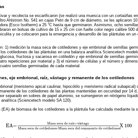
as
ivar y recolecta se escarificaron (se realizó una muesca con un cortaúñas en l
iltro Ahlstrom No. 541 en cajas Petri de 9 cm de diámetro, se les aplicaron 10
dora (Esco Isotherm) a 25 °C hasta que germinaron. Asimismo, ocho semillas
raron en bolsas de cultivo de 15 x 25 cm con fuelle color negro calibre 500 
iculita y se colocaron para la emergencia y desarrollo de las plántulas en un
n: 1) medición la masa seca de cotiledones y eje embrional de semillas germi
los cotiledones de las plántulas en una balanza analítica Sciencetech modelo
glucosa, fructosa y sacarosa en cotiledón y eje embrional de semillas germin
atro repeticiones por material y 3) el número de células y el número y dimen
 cuatro semillas germinadas de cada material.
es, eje embrional, raíz, vástago y remanente de los cotiledones
mbrional (meristemo apical caulinar, hipocótilo y meristemo radical subapical)
 remanente de los cotiledones de las plantas mantenidas en oscuridad por 14 d
por separado en sobres de papel aluminio, se sumergieron en nitrógeno líquido,
 analítica (Sciencetech modelo SA 120).
 (EA) de biomasa de los cotiledones a la plántula fue calculada mediante la s
Masa seca de ra
z+v
stago
í
á
EA=
X 100
EA=
Masa seca de raíz+vástago
Masa seca de cotiledones-Masa sec
Masa seca de cotiledones-Masa seca del remanente de cotiledones