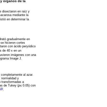
 y órganos de la
e disectaron en raíz y
 sacarosa mediante la
istió en determinar la
idrató gradualmente en
 se hicieron cortes
taron con ácido peryódico
s de 40 x en un
tuvieron imágenes con una
rograma Image J.
o completamente al azar.
, normalidad y
n transformadas a
as de Tukey (
p≤
0.05) con
19)
.