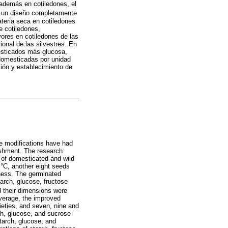
 además en cotiledones, el
ó un diseño completamente
teria seca en cotiledones
e cotiledones,
res en cotiledones de las
onal de las silvestres. En
mesticados más glucosa,
domesticadas por unidad
ión y establecimiento de
se modifications have had
ishment. The research
 of domesticated and wild
 °C, another eight seeds
kness. The germinated
arch, glucose, fructose
 their dimensions were
verage, the improved
ieties, and seven, nine and
ch, glucose, and sucrose
tarch, glucose, and