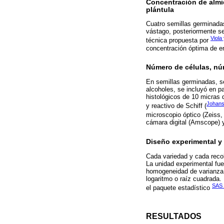
Concentración de almid
plántula
Cuatro semillas germinadas
vástago, posteriormente se
Viola
técnica propuesta por
concentración óptima de e
Número de células, nú
En semillas germinadas, se
alcoholes, se incluyó en p
histológicos de 10 micras 
Johans
y reactivo de Schiff (
microscopio óptico (Zeiss
cámara digital (Amscope) y
Diseño experimental y 
Cada variedad y cada recol
La unidad experimental fue 
homogeneidad de varianza 
logaritmo o raíz cuadrada
SAS 
el paquete estadístico
RESULTADOS