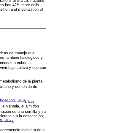
rations of starch, fructose,
ties had 42% more cells
ition and mobilization of
cticas de manejo que
ro también fisiológicos y
ocadas a cubrir las
ivir bajo cultivo y que son
 metabolismo de la planta,
tamaño y contenido de
efonso
et al.
, 2010
). Las
la plántula, el almidón
ormación de una semilla y su
olerancia a la desecación;
al
., 2017
).
onsecuencia indirecta de la