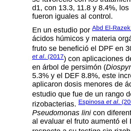
d1, con 13.3, 11.8 y 8.4%, lo
fueron iguales al control.
Abd El-Raze
En un estudio por
ácidos húmicos y materia orgán
fruto se benefició el DPF en
et al
. (2017
) con aplicaciones d
en árbol de persimón (
Diospyr
5.3% y el DEF 8.8%, este incr
aplicaron dosis menores de áci
estudio que fue de un rango d
Espinosa
et al
. (2
rizobacterias.
Pseudomonas lini
con diferent
al evaluar el fruto aumentó 
respecto a su testigo sin rizo