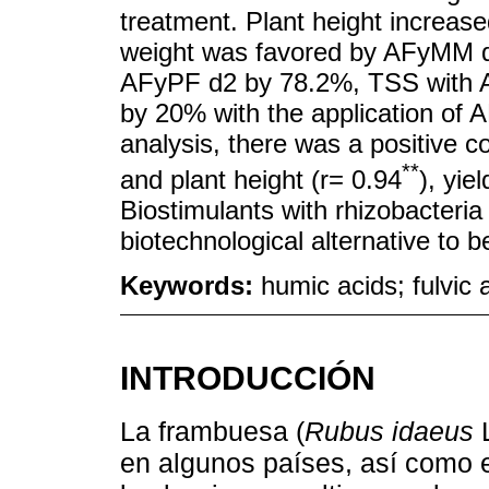
treatment. Plant height increas
weight was favored by AFyMM d2
AFyPF d2 by 78.2%, TSS with 
by 20% with the application of 
analysis, there was a positive c
**
and plant height (r= 0.94
), yie
Biostimulants with rhizobacteri
biotechnological alternative to b
Keywords:
humic acids; fulvic 
INTRODUCCIÓN
La frambuesa (
Rubus idaeus
L
en algunos países, así como 