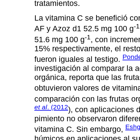
tratamientos.
La vitamina C se benefició c
-1
AF y Azoz d1 52.5 mg 100 g
-1
51.6 mg 100 g
, con incremen
15% respectivamente, el resto
Ponde
fueron iguales al testigo.
investigación al comparar la 
orgánica, reporta que las fru
obtuvieron valores de vitami
comparación con las frutas o
et al
. (2012
), con aplicaciones d
pimiento no observaron diferen
Eshg
vitamina C. Sin embargo,
húmicos en aplicaciones al sue