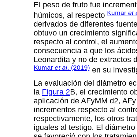
El peso de fruto fue increment
Kumar
et 
húmicos, al respecto
derivados de diferentes fuente
obtuvo un crecimiento signifi
respecto al control, el aument
consecuencia a que los ácidos
Leonardita y no de extractos d
Kumar
et al
. (2019)
en su investi
La evaluación del diámetro ec
la
Figura 2
B, el crecimiento o
aplicación de AFyMM d2, AF
incrementos respecto al contr
respectivamente, los otros tr
iguales al testigo. El diámetro
se favoreció con los tratam