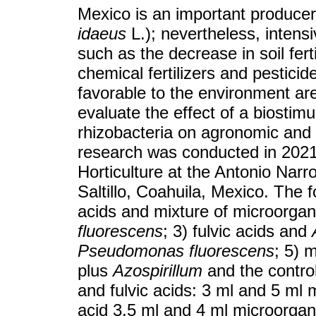
Mexico is an important producer i
idaeus
L.); nevertheless, intens
such as the decrease in soil ferti
chemical fertilizers and pesticid
favorable to the environment ar
evaluate the effect of a biosti
rhizobacteria on agronomic and q
research was conducted in 2021
Horticulture at the Antonio Nar
Saltillo, Coahuila, Mexico. The 
acids and mixture of microorga
fluorescens
; 3) fulvic acids and
Pseudomonas fluorescens
; 5) 
plus
Azospirillum
and the control
and fulvic acids: 3 ml and 5 ml 
acid 3.5 ml and 4 ml microorgani