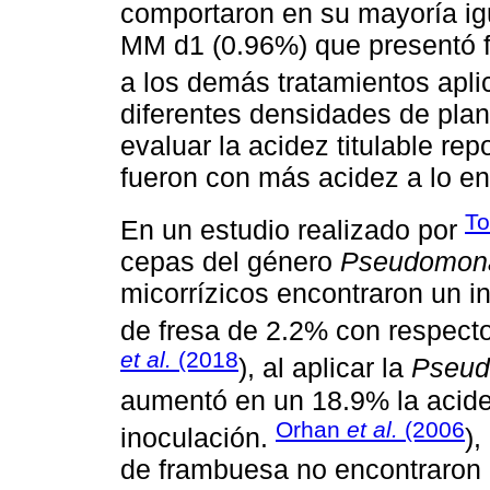
comportaron en su mayoría igu
MM d1 (0.96%) que presentó f
a los demás tratamientos apl
diferentes densidades de plan
evaluar la acidez titulable re
fueron con más acidez a lo en
To
En un estudio realizado por
cepas del género
Pseudomon
micorrízicos encontraron un in
de fresa de 2.2% con respecto
et al.
(2018
), al aplicar la
Pseud
aumentó en un 18.9% la acidez 
Orhan
et al.
(2006
inoculación.
),
de frambuesa no encontraron d