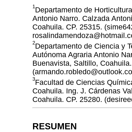
1
Departamento de Horticultur
Antonio Narro. Calzada Antoni
Coahuila. CP. 25315. (sime6
rosalindamendoza@hotmail.c
2
Departamento de Ciencia y T
Autónoma Agraria Antonio Nar
Buenavista, Saltillo, Coahuila
(armando.robledo@outlook.co
3
Facultad de Ciencias Quími
Coahuila. Ing. J. Cárdenas Val
Coahuila. CP. 25280. (desire
RESUMEN