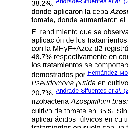
Andrade-Sifuentes
et al
. 
38.2%.
donde aplicaron la cepa
Azosp
tomate, donde aumentaron el 
El rendimiento que se observ
aplicación de los tratamient
con la MHyF+Azoz d2 registró
48.7% respectivamente en comp
los tratamientos se comportaro
Hernández-Mo
demostrados por
Pseudomona putida
en cultiv
Andrade-Sifuentes
et al.
(
20.7%.
rizobacteria
Azospirillum bras
cultivo de tomate en 35%. Si
aplicar ácidos fúlvicos en cul
tratamientos en suelo con un t