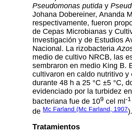
Pseudomonas putida
y
Pseud
Johana Dobereiner, Ananda M
respectivamente, fueron prop
de Cepas Microbianas y Cultiv
Investigación y de Estudios Av
Nacional. La rizobacteria
Azos
medio de cultivo NRCB, las 
sembraron en medio King B. En
cultivaron en caldo nutritivo 
durante 48 h a 25 °C ±5 °C, d
evidenciado por la turbidez en
9
-1
bacteriana fue de 10
cel ml
Mc Farland (Mc Farland, 1907
de
)
Tratamientos