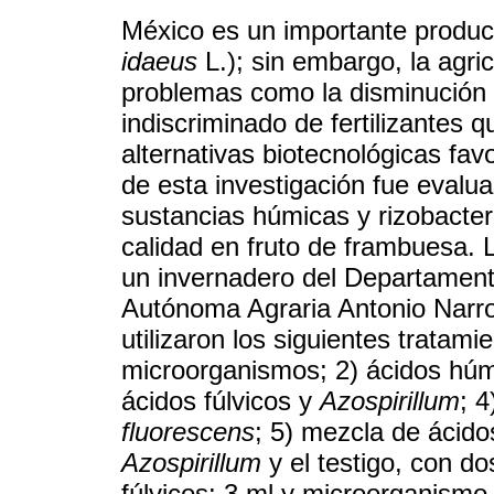
México es un importante product
idaeus
L.); sin embargo, la agric
problemas como la disminución de
indiscriminado de fertilizantes 
alternativas biotecnológicas fav
de esta investigación fue evalua
sustancias húmicas y rizobacter
calidad en fruto de frambuesa. 
un invernadero del Departamento
Autónoma Agraria Antonio Narro,
utilizaron los siguientes tratami
microorganismos; 2) ácidos hú
ácidos fúlvicos y
Azospirillum
; 4
fluorescens
; 5) mezcla de ácido
Azospirillum
y el testigo, con do
fúlvicos: 3 ml y microorganismo