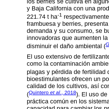
los berries se cultiva en alg
y Baja California con una pro
-1
221.74 t ha
respectivamente
frambuesa y berries, presenta
demanda y su consumo, se bus
innovadoras que aumenten la 
G
disminuir el daño ambiental (
El uso extensivo de fertiliza
como la contaminación ambient
plagas y pérdida de fertilidad 
bioestimulantes ofrecen un po
calidad de los cultivos, así co
Quintero
et al
., 2018
(
). El uso de
práctica común en los sistem
capacidad para cambiar los pr