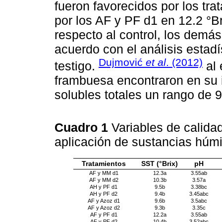
fueron favorecidos por los tr
por los AF y PF d1 en 12.2 °B
respecto al control, los demá
acuerdo con el análisis estad
Dujmović
et al
. (2012)
testigo.
al 
frambuesa encontraron en su i
solubles totales un rango de 9
Cuadro 1
Variables de calida
aplicación de sustancias húmi
Tratamientos
SST (°Brix)
pH
AF y MM d1
12.3a
3.55ab
AF y MM d2
10.3b
3.57a
AH y PF d1
9.5b
3.38bc
AH y PF d2
9.4b
3.45abc
AF y Azoz d1
9.6b
3.5abc
AF y Azoz d2
9.3b
3.35c
AF y PF d1
12.2a
3.55ab
AF y PF d2
10.4b
3.52abc