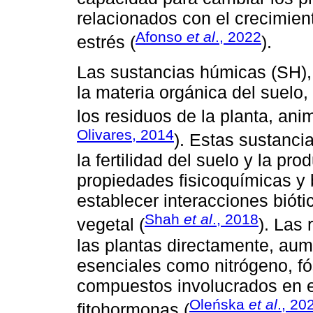
relacionados con el crecimient
Afonso
et al
., 2022
estrés (
).
Las sustancias húmicas (SH), 
la materia orgánica del suelo
los residuos de la planta, ani
Olivares, 2014
). Estas sustanci
la fertilidad del suelo y la pr
propiedades fisicoquímicas y 
establecer interacciones biótic
Shah
et al
., 2018
vegetal (
). Las 
las plantas directamente, aume
esenciales como nitrógeno, fós
compuestos involucrados en e
Oleńska
et al
., 20
fitohormonas (