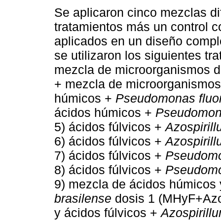
Se aplicaron cinco mezclas di
tratamientos más un control c
aplicados en un diseño compl
se utilizaron los siguientes tr
mezcla de microorganismos do
+ mezcla de microorganismos 
húmicos +
Pseudomonas fluo
ácidos húmicos +
Pseudomona
5) ácidos fúlvicos +
Azospiril
6) ácidos fúlvicos +
Azospiril
7) ácidos fúlvicos +
Pseudomo
8) ácidos fúlvicos +
Pseudomo
9) mezcla de ácidos húmicos 
brasilense
dosis 1 (MHyF+Azoz
y ácidos fúlvicos +
Azospirill