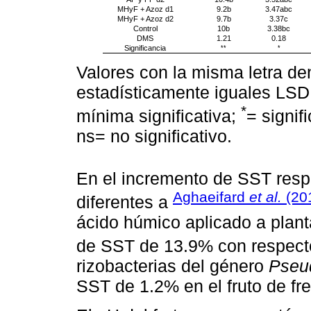
MHyF + Azoz d1
9.2b
3.47abc
MHyF + Azoz d2
9.7b
3.37c
Control
10b
3.38bc
DMS
1.21
0.18
Significancia
**
*
Valores con la misma letra de
estadísticamente iguales LSD 
*
mínima significativa;
= signif
ns= no significativo.
En el incremento de SST respe
Aghaeifard
et al.
(20
diferentes a
ácido húmico aplicado a plant
de SST de 13.9% con respecto
rizobacterias del género
Pseu
SST de 1.2% en el fruto de fr