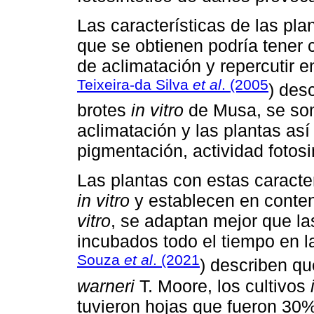
Las características de las pl
que se obtienen podría tener 
de aclimatación y repercutir e
Teixeira-da Silva
et al
. (2005
) des
brotes
in vitro
de Musa, se som
aclimatación y las plantas así
pigmentación, actividad fotosi
Las plantas con estas caracter
in vitro
y establecen en conte
vitro
, se adaptan mejor que la
incubados todo el tiempo en lab
Souza
et al
. (2021
) describen q
warneri
T. Moore, los cultivos
tuvieron hojas que fueron 3