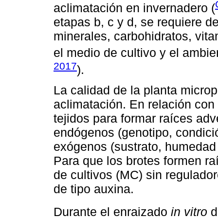
aclimatación en invernadero (
etapas b, c y d, se requiere d
minerales, carbohidratos, vit
el medio de cultivo y el ambie
2017
).
La calidad de la planta microp
aclimatación. En relación con 
tejidos para formar raíces ad
endógenos (genotipo, condición
exógenos (sustrato, humedad re
Para que los brotes formen ra
de cultivos (MC) sin regulado
de tipo auxina.
Durante el enraizado
in vitro
d