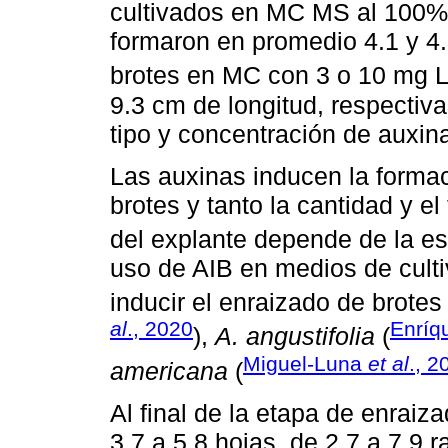
cultivados en MC MS al 100%,
formaron en promedio 4.1 y 4.
brotes en MC con 3 o 10 mg 
9.3 cm de longitud, respectiv
tipo y concentración de auxin
Las auxinas inducen la formac
brotes y tanto la cantidad y e
del explante depende de la esp
uso de AIB en medios de culti
inducir el enraizado de brote
al
., 2020
Enríq
),
A. angustifolia
(
Miguel-Luna
et al
., 2
americana
(
Al final de la etapa de enraiz
3.7 a 5.8 hojas, de 2.7 a 7.9 