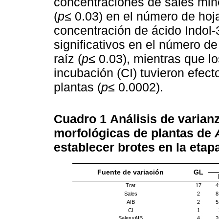
concentraciones de sales miner
(
p≤
0.03) en el número de hojas
concentración de ácido Indol-3
significativos en el número de
raíz (
p≤
0.03), mientras que lo
incubación (CI) tuvieron efecto
plantas (
p≤
0.0002).
Cuadro 1
Análisis de varianz
morfológicas de plantas de
establecer brotes en la etap
Fuente de variación
GL
Trat
17
4
Sales
2
8
AIB
2
5
CI
1
Sales×AIB
4
2