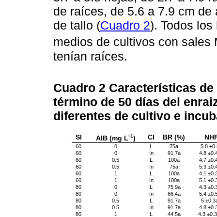
de raíces, de 5.6 a 7.9 cm de
de tallo (
Cuadro 2
). Todos los
medios de cultivos con sales
tenían raíces.
Cuadro 2
Características de
término de 50 días del enra
diferentes de cultivo e incu
-1
SI
CI
BR (%)
NH
AIB (mg L
)
60
0
L
75a
5.8 ±0
60
0
In
91.7a
4.8 ±0.
60
0.5
L
100a
4.7 ±0.
60
0.5
In
75a
5.3 ±0.
60
1
L
100a
4.1 ±0.
60
1
In
100a
5.1 ±0.
80
0
L
75.9a
4.3 ±0.
80
0
In
66.4a
5.4 ±0.
80
0.5
L
91.7a
5 ±0.3
80
0.5
In
91.7a
4.8 ±0.
80
1
L
44.5a
4.3 ±0.