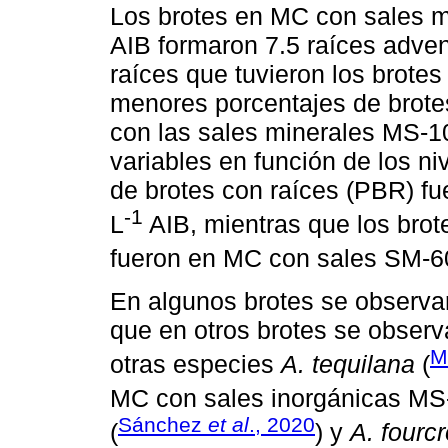
Los brotes en MC con sales m
AIB formaron 7.5 raíces advent
raíces que tuvieron los brot
menores porcentajes de brote
con las sales minerales MS-1
variables en función de los ni
de brotes con raíces (PBR) f
-1
L
AIB, mientras que los bro
fueron en MC con sales SM-6
En algunos brotes se observar
que en otros brotes se observ
M
otras especies
A. tequilana
(
MC con sales inorgánicas MS
Sánchez
et al
., 2020
(
) y
A. fourc