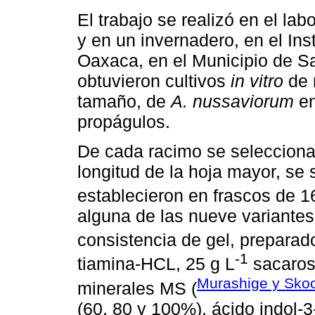
El trabajo se realizó en el lab
y en un invernadero, en el Ins
Oaxaca, en el Municipio de S
obtuvieron cultivos
in vitro
de 
tamaño, de
A. nussaviorum
en
propágulos.
De cada racimo se selecciona
longitud de la hoja mayor, se
establecieron en frascos de 
alguna de las nueve variantes
consistencia de gel, preparad
-1
tiamina-HCL, 25 g L
sacaros
Murashige y Sko
minerales MS (
(60, 80 y 100%), ácido indol-3-