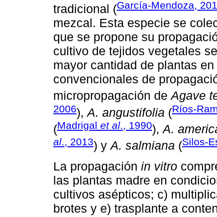
García-Mendoza, 20
tradicional (
mezcal. Esta especie se colect
que se propone su propagació
cultivo de tejidos vegetales s
mayor cantidad de plantas en
convencionales de propagació
micropropagación de
Agave t
2006
Ríos-Ram
),
A. angustifolia
(
Madrigal
et al
., 1990
(
),
A. americ
al
., 2013
Silos-
) y
A. salmiana
(
La propagación
in vitro
compre
las plantas madre en condicio
cultivos asépticos; c) multipl
brotes y e) trasplante a cont