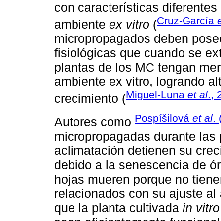
con características diferentes
Cruz-García
ambiente
ex vitro
(
micropropagados deben poseer
fisiológicas que cuando se ex
plantas de los MC tengan meno
ambiente ex vitro, logrando al
Miguel-Luna
et al
.,
crecimiento (
Pospíšilová
et al
.
Autores como
micropropagadas durante las 
aclimatación detienen su cre
debido a la senescencia de ó
hojas mueren porque no tien
relacionados con su ajuste a
que la planta cultivada
in vitro