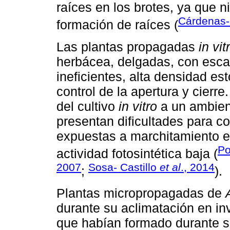
raíces en los brotes, ya que 
Cárdenas-
formación de raíces (
Las plantas propagadas
in vit
herbácea, delgadas, con escas
ineficientes, alta densidad e
control de la apertura y cierr
del cultivo
in vitro
a un ambien
presentan dificultades para c
expuestas a marchitamiento e
Po
actividad fotosintética baja (
2007
Sosa- Castillo
et al
., 2014
;
).
Plantas micropropagadas de
durante su aclimatación en in
que habían formado durante s