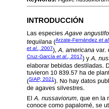
INTRODUCCIÓN
Las especies
Agave angustifo
Arzate-Fernández
et al
tequilana
(
et al
., 2007
),
A. americana
var. 
Cruz-García
et al
., 2017
) y
A. nu
elaborar bebidas destiladas. 
tuvieron 10 839.57 ha de pla
SIAP, 2021
(
). No hay datos pub
de agaves silvestres.
El
A. nussaviorum
, que en la
conoce como papalomé, se uti