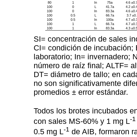
80
1
In
75a
4.6 ±0.
100
0
L
41.7a
4.2 ±0.
100
0
In
83.3a
4.6 ±0.
100
0.5
L
66.7a
3.7 ±0
100
0.5
In
100a
4.7 ±0.
100
1
L
66.7a
4.7 ±0.
100
1
In
83.3a
4.3 ±0.
SI= concentración de sales ino
CI= condición de incubación; 
laboratorio; In= invernadero;
número de raíz final; ALTF= alt
DT= diámetro de tallo; en ca
no son significativamente dife
promedios ± error estándar.
Todos los brotes incubados e
-1
con sales MS-60% y 1 mg L
-1
0.5 mg L
de AIB, formaron r