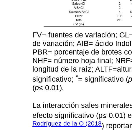
Sales×CI
2
AIB×CI
2
Sales×AIB×CI
4
6
Error
198
Total
215
CV (%)
FV= fuentes de variación; GL=
de variación; AIB= ácido Indol
PBR= porcentaje de brotes co
NHF= número hoja final; NRF=
longitud de la raíz; ALTF=altur
*
significativo;
= significativo (
(
p≤
0.01).
La interacción sales minerale
efecto significativo (p≤ 0.01)
Rodríguez de la O (2018
) reporta