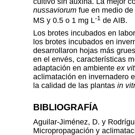
cultivo sin auxina. La mejor c
nussaviorum
fue en medio de 
-1
MS y 0.5 o 1 mg L
de AIB.
Los brotes incubados en labor
los brotes incubados en inver
desarrollaron hojas más grues
en el envés, características mo
adaptación en ambiente
ex vi
aclimatación en invernadero 
la calidad de las plantas
in vit
BIBLIOGRAFÍA
Aguilar-Jiménez, D. y Rodrígue
Micropropagación y aclimatac