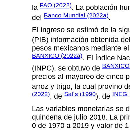
FAO (2022)
la
. La población h
Banco Mundial (2022a)
del
.
El ingreso se estimó de la sig
(PIB) información obtenida de
pesos mexicanos mediante el 
BANXICO (2022a)
. El Índice Na
BANXICO 
(INPC), se obtuvo de
precios al mayoreo de cinco pr
arroz y trigo, la cual provino 
(2022)
Salís (1990
INEGI
, de
), de
Las variables monetarias se 
quincena de julio 2018. La pr
0 de 1970 a 2019 y valor de 1