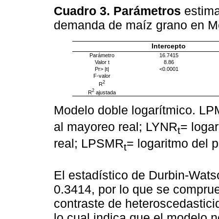
Cuadro 3. Parámetros
estima
demanda de maíz grano en M
Intercepto
Parámetro
16.7415
Valor t
8.86
Pr> |t|
<0.0001
F-valor
2
R
2
R
ajustada
Modelo doble logarítmico. L
al mayoreo real; LYNR
= logar
t
real; LPSMR
= logaritmo del p
t
El estadístico de Durbin-Wat
0.3414, por lo que se comprue
contraste de heteroscedastic
lo cual indica que el modelo