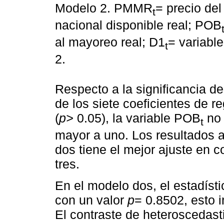
Modelo 2. PMMR
= precio de
t
nacional disponible real; POB
al mayoreo real; D1
= variabl
t
2.
Respecto a la significancia de
de los siete coeficientes de r
(
p>
0.05), la variable POB
no 
t
mayor a uno. Los resultados 
dos tiene el mejor ajuste en 
tres.
En el modelo dos, el estadíst
con un valor
p
= 0.8502, esto i
El contraste de heteroscedas