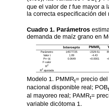
t
que el valor de
t
fue mayor a l
la correcta especificación del
Cuadro 1. Parámetros
estima
demanda de maíz grano en M
PMMR
Intercepto
t
Parámetro
14577725
-2329.51
8
Valor t
1.89
-4.43
Pr> |t|
0.0649
<0.0001
<
F-valor
2
R
2
R
ajustada
Modelo 1. PMMR
= precio de
t
nacional disponible real; POB
al mayoreo real; PAMR
= prec
t
variable dicótoma 1.