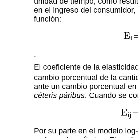
unidad de tiempo, como resul
en el ingreso del consumidor,
función:
E
I
E
I
=
∂
Q
∂
.
El coeficiente de la elastici
cambio porcentual de la cant
ante un cambio porcentual en e
céteris páribus
. Cuando se co
E
ij
E
ij
=
∂
Q
i
∂
Por su parte en el modelo log-