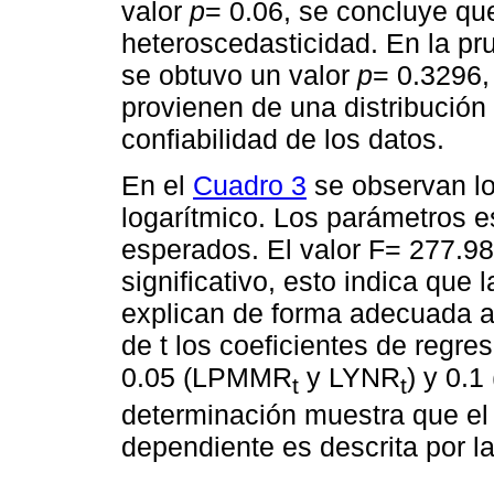
valor
p
= 0.06, se concluye qu
heteroscedasticidad. En la pr
se obtuvo un valor
p
= 0.3296,
provienen de una distribución 
confiabilidad de los datos.
En el
Cuadro 3
se observan lo
logarítmico. Los parámetros 
esperados. El valor F= 277.9
significativo, esto indica que 
explican de forma adecuada a
de t los coeficientes de regres
0.05 (LPMMR
y LYNR
) y 0.
t
t
determinación muestra que el 
dependiente es descrita por l