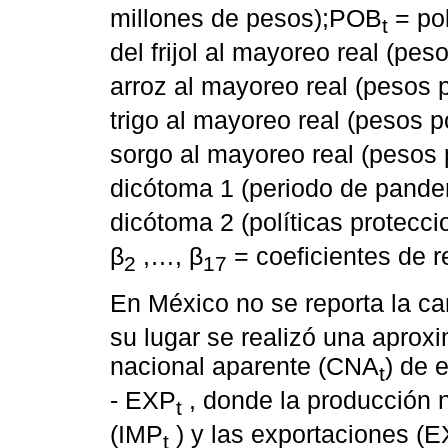
millones de pesos);POB
= po
t
del frijol al mayoreo real (pe
arroz al mayoreo real (pesos
trigo al mayoreo real (pesos 
sorgo al mayoreo real (pesos 
dicótoma 1 (periodo de pand
dicótoma 2 (políticas protecci
β
,…, β
= coeficientes de r
2
17
En México no se reporta la 
su lugar se realizó una apro
nacional aparente (CNA
) de 
t
- EXP
, donde la producción 
t
(IMP
) y las exportaciones (
t