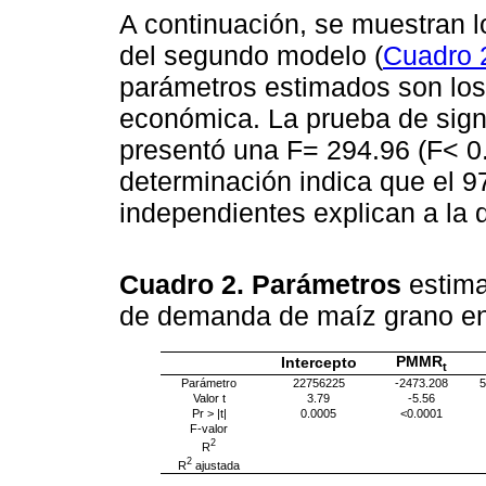
A continuación, se muestran lo
del segundo modelo (
Cuadro 
parámetros estimados son los
económica. La prueba de signif
presentó una F= 294.96 (F< 0.
determinación indica que el 9
independientes explican a la 
Cuadro 2. Parámetros
estima
de demanda de maíz grano e
PMMR
Intercepto
t
Parámetro
22756225
-2473.208
Valor t
3.79
-5.56
Pr > |t|
0.0005
<0.0001
F-valor
2
R
2
R
ajustada