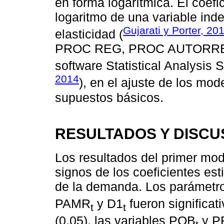
en forma logarítmica. El coefi
logaritmo de una variable ind
Gujarati y Porter, 20
elasticidad (
PROC REG, PROC AUTORREG
software Statistical Analysis 
2014
), en el ajuste de los mode
supuestos básicos.
RESULTADOS Y DISCU
Los resultados del primer mo
signos de los coeficientes es
de la demanda. Los parámetr
PAMR
y D1
fueron significat
t
t
(0.05), las variables POB
y P