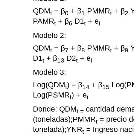
QDM
= β
+ β
PMMR
+ β
t
0
1
t
2
PAMR
+ β
D1
+ e
t
6
t
i
Modelo 2:
QDM
= β
+ β
PMMR
+ β
t
7
8
t
9
D1
+ β
D2
+ e
t
13
t
i
Modelo 3:
Log(QDM
) = β
+ β
Log(
t
14
15
Log(PSMR
) + e
t
i
Donde: QDM
cantidad dema
t =
(toneladas);PMMR
= precio d
t
tonelada);YNR
=
Ingreso naci
t