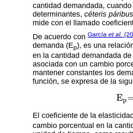
cantidad demandada, cuando v
determinantes,
céteris páribu
mide con el llamado coeficient
García
et al.
(2
De acuerdo con
demanda (E
), es una relaci
p
en la cantidad demandada de 
asociada con un cambio porcen
mantener constantes los demá
función, se expresa de la sig
E
p
E
p
=
∂
Q
i
∂
El coeficiente de la elasticid
cambio porcentual en la cant