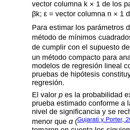
vector columna k × 1 de los 
βk; ε = vector columna n × 1 
Para estimar los parámetros de
método de mínimos cuadrados 
de cumplir con el supuesto de
un método compacto para anali
modelos de regresión lineal c
pruebas de hipótesis constitu
regresión.
El valor
p
es la probabilidad e
prueba estimado conforme a la
nivel de significancia y se rec
Gujarati y Porter, 
menor que
α
(
tomaron en cuenta los siguient