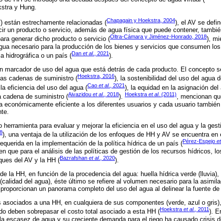
kstra y Hung.
Chapagain y Hoekstra, 2004
V) están estrechamente relacionadas (
), el AV se def
ir un producto o servicio, además de agua física que puede contener, también
Oltra-Cámara y Jiménez-Honrado, 2018
ara generar dicho producto o servicio (
), mi
ua necesario para la producción de los bienes y servicios que consumen los
Dan
et al
., 2021
a hidrográfica o un país (
).
marcador de uso del agua que está detrás de cada producto. El concepto se 
Hoekstra, 2016
 las cadenas de suministro (
), la sostenibilidad del uso del agua
Cao
et al
., 2021
 la eficiencia del uso del agua (
), la equidad en la asignación del
Aivazidou
et al
., 2018
Hoekstra
et al
. (2011)
 cadena de suministro (
).
, mencionan qu
 económicamente eficiente a los diferentes usuarios y cada usuario también 
te.
 herramienta para evaluar y mejorar la eficiencia en el uso del agua y la gest
18
), una ventaja de la utilización de los enfoques de HH y AV se encuentra en 
Pérez-Espejo
et
requerida en la implementación de la política hídrica de un país (
n que para el análisis de las políticas de gestión de los recursos hídricos, l
Bazrafshan
et al
., 2020
ques del AV y la HH (
).
 la HH, en función de la procedencia del agua: huella hídrica verde (lluvia), 
s (calidad del agua), éste último se refiere al volumen necesario para la asimi
proporcionan un panorama completo del uso del agua al delinear la fuente d
asociados a una HH, en cualquiera de sus componentes (verde, azul o gris), 
Hoekstra
et al
., 2011
do deben sobrepasar el costo total asociado a esta HH (
). E
a escasez de agua y su creciente demanda para el riego ha causado crisis d