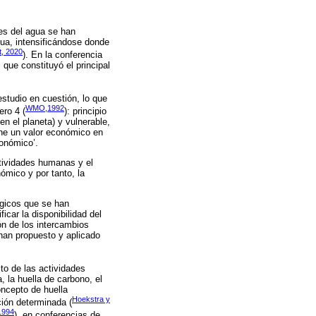
es del agua se han
gua, intensificándose donde
t, 2020
). En la conferencia
 que constituyó el principal
estudio en cuestión, lo que
WMO,1992
ero 4 (
): principio
n el planeta) y vulnerable,
iene un valor económico en
onómico’.
ctividades humanas y el
mico y por tanto, la
ógicos que se han
icar la disponibilidad del
ión de los intercambios
han propuesto y aplicado
to de las actividades
 la huella de carbono, el
oncepto de huella
Hoekstra y
ión determinada (
 1994
), en conferencias de