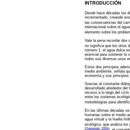
INTRODUCCIÓN
Desde hace décadas los de
incrementado, creando enor
las consecuencias del camb
internacional sobre el agua
elemento sobre los proble
Vale la pena recordar dos d
no significa que los otros 
número 1, el agua dulce es
esencial para sostener la v
todos sus diversos usos e
Estos dos principios ademá
medio ambiente, señala qu
economía y sus principios 
Gracias al constante diálo
desarrollado alrededor del 
recurso a lo largo del cicl
entre los sistemas ecológ
metodologías para identific
En las últimas décadas se 
humanas sobre el medio amb
agua virtual y la huella hí
ecológica, que analiza lo
Chapagain, 2006
), el concep