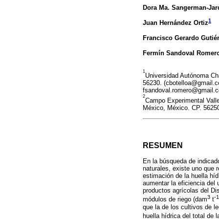
Dora Ma. Sangerman-Jar
1
Juan Hernández Ortiz
Francisco Gerardo Gutiér
Fermín Sandoval Romer
1
Universidad Autónoma Ch
56230. (cbotelloa@gmail
fsandoval.romero@gmail.c
2
Campo Experimental Valle
México, México. CP. 5625
RESUMEN
En la búsqueda de indicad
naturales, existe uno que 
estimación de la huella híd
aumentar la eficiencia del
productos agrícolas del Dis
3
-1
módulos de riego (dam
t
que la de los cultivos de 
huella hídrica del total de