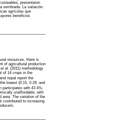
costeables, presentaron
ea sembrada. La variación
ticas agrícolas que
mayores beneficios
ural resources, there is
t of agricultural production
a
et al
. (2011) methodology
at of 14 crops in the
and nopal report the
 the lowest (0.15, 0.29, and
rn participates with 43.4%;
mically unaffordable, with
 area. The variation of the
at contributed to increasing
roducers.