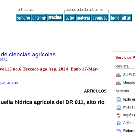
de ciencias agrícolas
Servicios 
0934
Revista
 vol.15 no.6 Texcoco ago./sep. 2024 Epub 17-Mar-
SciELO
Google
a.v15i6.3319
Articulo
ARTÍCULOS
texto 
uella hídrica agrícola del DR 011, alto río
nueva p
Inglés 
Artícu
§
Referen