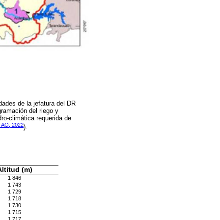
idades de la jefatura del DR
gramación del riego y
ro-climática requerida de
FAO, 2022
).
Altitud (m)
1 846
1 743
1 729
1 718
1 730
1 715
1 717