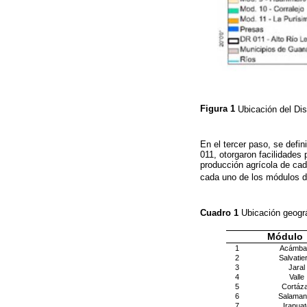
Figura 1
Ubicación del Dis
En el tercer paso, se defin
011, otorgaron facilidades 
producción agrícola de cad
cada uno de los módulos d
Cuadro 1
Ubicación geográ
Módulo
1
Acámba
2
Salvatie
3
Jaral
4
Valle
5
Cortáz
6
Salaman
7
Irapuat