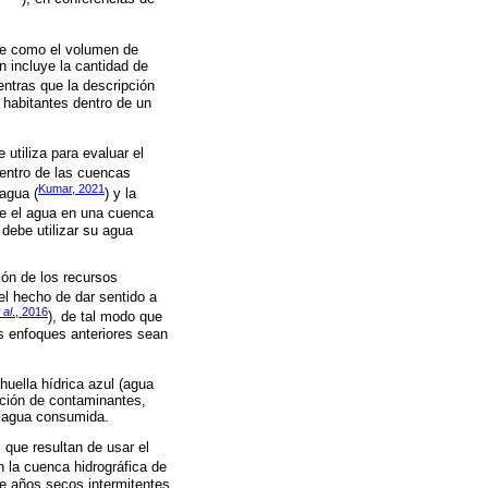
ine como el volumen de
 incluye la cantidad de
entras que la descripción
 habitantes dentro de un
utiliza para evaluar el
 dentro de las cuencas
Kumar, 2021
 agua (
) y la
e el agua en una cuenca
debe utilizar su agua
ión de los recursos
el hecho de dar sentido a
 al
., 2016
), de tal modo que
os enfoques anteriores sean
huella hídrica azul (agua
lación de contaminantes,
e agua consumida.
que resultan de usar el
n la cuenca hidrográfica de
e años secos intermitentes