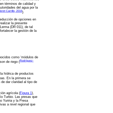
 en términos de calidad y
utoridades del agua por la
ret-Carrillo, 2016
).
reducción de opciones en
ealizar la presente
 Lerma (DR 011), de tal
ortalecer la gestión de la
onocidos como ‘módulos de
Rodríguez-
son de riego (
lla hídrica de productos
pas. En la primera se
 de dar claridad al tipo de
ión agrícola (
Figura 1
),
ío Turbio. Las presas que
 Yuriria y la Presa
ivas a nivel regional que