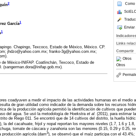
Como c
2
quín
SciELO
Traduc
1
rez García
Enviar 
1
o
Indicadore
Links rela
apingo. Chapingo, Texcoco, Estado de México, México. CP.
Compartir
.com; jhdzo@yahoo.com.mx; franko-3g@yahoo.com.mx;
om).
Otros
 de México-INIFAP. Coatlinchán, Texcoco, Estado de
Otros
0. (sangerman.dora@inifap.gob.mx).
Permali
ores coadyuven a medir el impacto de las actividades humanas en el medio a
resulta de gran utilidad como indicador de la demanda sobre los recursos hídr
rica de la producción agrícola permitió la identificación de cultivos que puede
 uso del agua. Se usó la metodología de Hoekstra
et al
. (2011), para estimar l
trito de Riego 011. Se encontró que de 14 cultivos del distrito, la huella hídri
), la del cacahuate, frijol y nopal reportan los mayores niveles (1.7, 1.6 y 1.
lechuga, tomate de cáscara y zanahoria son las menores (0.15, 0.29 y 0.25, r
3
 la producción agrícola (dam
), se observó que el maíz participa con el 43.4%;