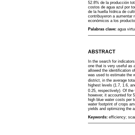
52.8% de la producción tot
costos de agua azul por to
de la huella hídrica de cul
contribuyeron a aumentar r
económicos a los producto
Palabras clave:
agua virtu
ABSTRACT
In the search for indicator
one that is very useful as 
allowed the identification 
was used to estimate the wat
district, in the average tot
highest levels (1.7, 1.6, a
0.25, respectively). Of the 
however, it accounted for 
high blue water costs per 
water footprint of crops am
yields and optimizing the a
Keywords:
efficiency; sca