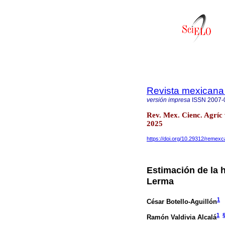
Revista mexicana 
versión impresa
ISSN
2007-
Rev. Mex. Cienc. Agríc
2025
https://doi.org/10.29312/remexc
Estimación de la h
Lerma
1
César Botello-Aguillón
1
Ramón Valdivia Alcalá