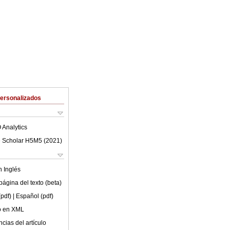
Personalizados
 Analytics
 Scholar H5M5 (
2021
)
en
Inglés
ágina del texto (beta)
(pdf)
| Español (pdf)
lo en XML
cias del artículo