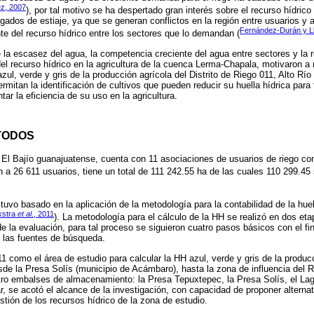
z, 2007
), por tal motivo se ha despertado gran interés sobre el recurso hídrico
gados de estiaje, ya que se generan conflictos en la región entre usuarios y a
Fernández-Durán y Llo
te del recurso hídrico entre los sectores que lo demandan (
la escasez del agua, la competencia creciente del agua entre sectores y la 
el recurso hídrico en la agricultura de la cuenca Lerma-Chapala, motivaron a r
zul, verde y gris de la producción agrícola del Distrito de Riego 011, Alto Río
mitan la identificación de cultivos que pueden reducir su huella hídrica para f
r la eficiencia de su uso en la agricultura.
TODOS
 El Bajío guanajuatense, cuenta con 11 asociaciones de usuarios de riego c
 a 26 611 usuarios, tiene un total de 111 242.55 ha de las cuales 110 299.45 
stuvo basado en la aplicación de la metodología para la contabilidad de la hue
kstra
et al
., 2011
). La metodología para el cálculo de la HH se realizó en dos eta
de la evaluación, para tal proceso se siguieron cuatro pasos básicos con el fin
 las fuentes de búsqueda.
1 como el área de estudio para calcular la HH azul, verde y gris de la producc
e la Presa Solís (municipio de Acámbaro), hasta la zona de influencia del R
atro embalses de almacenamiento: la Presa Tepuxtepec, la Presa Solís, el Lago
, se acotó el alcance de la investigación, con capacidad de proponer alternat
stión de los recursos hídrico de la zona de estudio.