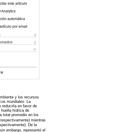
itar este artículo
 Analytics
ción automática
artículo por email
s
cionados
nk
mbiente y los recursos
icos mundiales. La
n reducirla en favor de
a huella hídrica de
ca total promedio en los
8, respectivamente) mientras
espectivamente). De la
 sin embargo, representó el