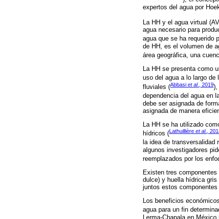
expertos del agua por Hoe
La HH y el agua virtual (A
agua necesario para produc
agua que se ha requerido p
de HH, es el volumen de ag
área geográfica, una cuenc
La HH se presenta como un 
uso del agua a lo largo de
Abbasi
et al
., 2019
fluviales (
),
dependencia del agua en la
debe ser asignada de forma
asignada de manera eficien
La HH se ha utilizado como
Lathuillière
et al
., 20
hídricos (
la idea de transversalidad 
algunos investigadores pide
reemplazados por los enfo
Existen tres componentes de
dulce) y huella hídrica gri
juntos estos componentes 
Los beneficios económicos 
agua para un fin determina
Lerma-Chapala en México l