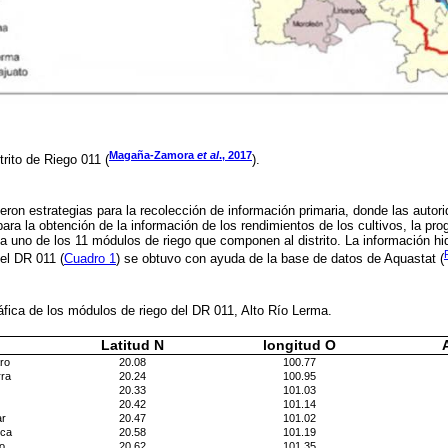
Magaña-Zamora
et al
., 2017
trito de Riego 011 (
).
ieron estrategias para la recolección de información primaria, donde las autor
para la obtención de la información de los rendimientos de los cultivos, la pro
a uno de los 11 módulos de riego que componen al distrito. La información hid
el DR 011 (
Cuadro 1
) se obtuvo con ayuda de la base de datos de Aquastat (
fica de los módulos de riego del DR 011, Alto Río Lerma.
Latitud N
longitud O
ro
20.08
100.77
rra
20.24
100.95
20.33
101.03
20.42
101.14
ar
20.47
101.02
ca
20.58
101.19
o
20.62
101.35