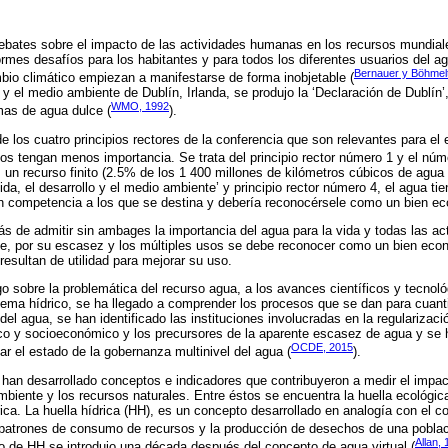
bates sobre el impacto de las actividades humanas en los recursos mundial
mes desafíos para los habitantes y para todos los diferentes usuarios del a
Bernauer y Böhmel
io climático empiezan a manifestarse de forma inobjetable (
 y el medio ambiente de Dublín, Irlanda, se produjo la ‘Declaración de Dublín’,
WMO, 1992
mas de agua dulce (
).
e los cuatro principios rectores de la conferencia que son relevantes para el 
dos tengan menos importancia. Se trata del principio rector número 1 y el núm
 un recurso finito (2.5% de los 1 400 millones de kilómetros cúbicos de agua e
ida, el desarrollo y el medio ambiente’ y principio rector número 4, el agua t
n competencia a los que se destina y debería reconocérsele como un bien ec
s de admitir sin ambages la importancia del agua para la vida y todas las a
e, por su escasez y los múltiples usos se debe reconocer como un bien econó
resultan de utilidad para mejorar su uso.
go sobre la problemática del recurso agua, a los avances científicos y tecnol
tema hídrico, se ha llegado a comprender los procesos que se dan para cuantif
o del agua, se han identificado las instituciones involucradas en la regularizac
ico y socioeconómico y los precursores de la aparente escasez de agua y se 
OCDE, 2015
ar el estado de la gobernanza multinivel del agua (
).
han desarrollado conceptos e indicadores que contribuyeron a medir el impac
iente y los recursos naturales. Entre éstos se encuentra la huella ecológica,
drica. La huella hídrica (HH), es un concepto desarrollado en analogía con el c
s patrones de consumo de recursos y la producción de desechos de una poblac
Allan,
to de HH se introdujo una década después del concepto de agua virtual (