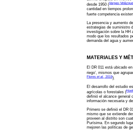
Vargas-Velázque
desde 1950 (
cantidad en tiempos prolon
fuerte competencia existen
La presencia y aumento de 
estrategias de suministro d
investigación sobre la HH a
modo que los resultados per
demanda del agua y aumenta
MATERIALES Y MÉ
El DR 011 está ubicado en
riego’, mismos que agrupan
Flores
et al
., 2019
).
El desarrollo del estudio e
Hoe
agrícolas o forestales (
definió el alcance general 
información necesaria y de
Primero se definió el DR 01
mismo que se extiende desd
proveen al distrito son cu
Purísima. En segundo lugar
mejoren las políticas de ge