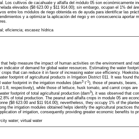
al. Los cultivos de cacahuate y alfalfa del módulo 05 son económicamente in
nelada elevados ($8 623.00 y $11 914.00); sin embargo, ocupan el 1% del ár
tivos entre los módulos de riego obtenida es de ayuda para identificar las prác
endimientos y a optimizar la aplicación del riego y en consecuencia aportar 
res.
al; eficiencia; escasez hídrica
s that help measure the impact of human activities on the environment and nat
an indicator of demand for global water resources. Estimating the water footprin
of crops that can reduce it in favor of increasing water use efficiency. Hoekstr
er footprint of agricultural products in Irrigation District 011. It was found th
3
-1
al water footprint in the irrigation modules (dam
t
), those of peanuts, beans, 
nd 1.8, respectively), while those of lettuce, husk tomato, and carrot crops are
3
water footprint of total agricultural production (dam
), it was observed that co
52.8% of total production. The peanut and alfalfa crops in module 05 are econo
tonne ($8 623.00 and $11 914.00); nevertheless, they occupy 1% of the planted
ong the irrigation modules obtained helps identify the agricultural practices th
pplication of irrigation, consequently providing greater economic benefits to p
rcity water; virtual water