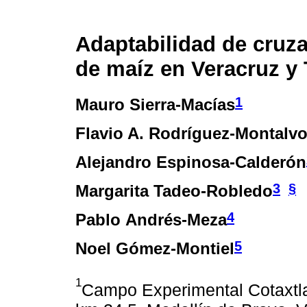
Adaptabilidad de cruza
de maíz en Veracruz y
1
Mauro Sierra-Macías
Flavio A. Rodríguez-Montalv
Alejandro Espinosa-Calderón
3
§
Margarita Tadeo-Robledo
4
Pablo Andrés-Meza
5
Noel Gómez-Montiel
1
Campo Experimental Cotaxtla