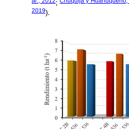
al
., 2012
Chuquija y Huanuqueño,
;
2019
).