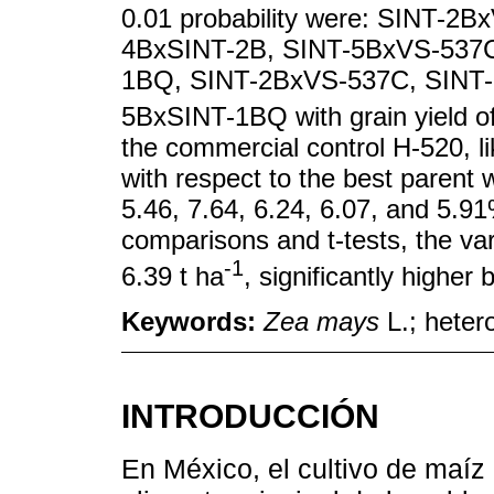
0.01 probability were: SINT-2
4BxSINT-2B, SINT-5BxVS-537C
1BQ, SINT-2BxVS-537C, SINT-
5BxSINT-1BQ with grain yield of
the commercial control H-520, l
with respect to the best parent 
5.46, 7.64, 6.24, 6.07, and 5.91%
comparisons and t-tests, the var
-1
6.39 t ha
, significantly higher 
Keywords:
Zea mays
L.; hetero
INTRODUCCIÓN
En México, el cultivo de maíz 