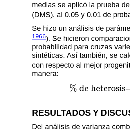
medias se aplicó la prueba de 
(DMS), al 0.05 y 0.01 de proba
Se hizo un análisis de parámet
1966
). Se hicieron comparacio
probabilidad para cruzas vari
sintéticas. Así también, se ca
con respecto al mejor progenit
manera:
% de heterosis
% de heterosis=
F1- mejor progen
RESULTADOS Y DISCU
Del análisis de varianza com