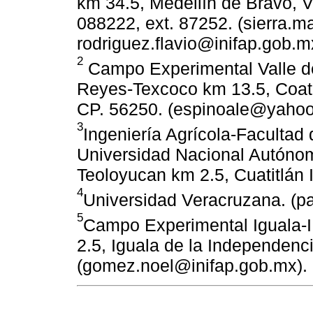
km 34.5, Medellín de Bravo, V
088222, ext. 87252. (sierra.
rodriguez.flavio@inifap.gob.m
2
Campo Experimental Valle de
Reyes-Texcoco km 13.5, Coat
CP. 56250. (espinoale@yaho
3
Ingeniería Agrícola-Facultad 
Universidad Nacional Autónom
Teoloyucan km 2.5, Cuatitlán 
4
Universidad Veracruzana. (
5
Campo Experimental Iguala-I
2.5, Iguala de la Independenc
(gomez.noel@inifap.gob.mx).