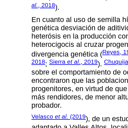
al.
, 2018
).
En cuanto al uso de semilla h
genética desviación de aditivi
heterósis en la producción co
heterocigocis al cruzar progen
Reyes, 1
divergencia genética (
2018
Sierra
et al
., 2019
Chuquij
;
).
sobre el comportamiento de o
encontraron que las poblacion
progenitores, en virtud de qu
más rendidores, de menor alt
probador.
Velasco
et al.
(2019
), de un est
adaptado a Valles Altos, loca