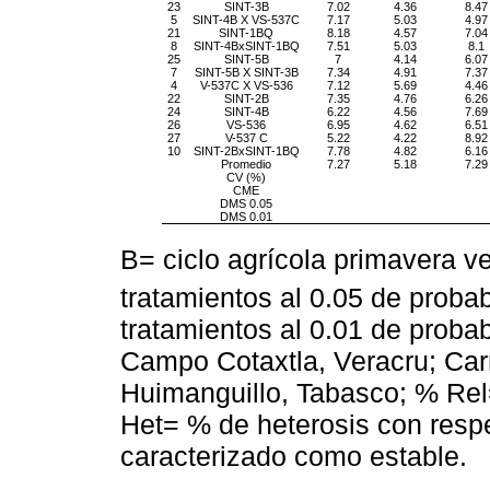
23
SINT-3B
7.02
4.36
8.47
5
SINT-4B X VS-537C
7.17
5.03
4.97
21
SINT-1BQ
8.18
4.57
7.04
8
SINT-4BxSINT-1BQ
7.51
5.03
8.1
25
SINT-5B
7
4.14
6.07
7
SINT-5B X SINT-3B
7.34
4.91
7.37
4
V-537C X VS-536
7.12
5.69
4.46
22
SINT-2B
7.35
4.76
6.26
24
SINT-4B
6.22
4.56
7.69
26
VS-536
6.95
4.62
6.51
27
V-537 C
5.22
4.22
8.92
10
SINT-2BxSINT-1BQ
7.78
4.82
6.16
Promedio
7.27
5.18
7.29
CV (%)
CME
DMS 0.05
DMS 0.01
B= ciclo agrícola primavera v
tratamientos al 0.05 de probab
tratamientos al 0.01 de probab
Campo Cotaxtla, Veracru; Carr
Huimanguillo, Tabasco; % Rel=
Het= % de heterosis con respe
caracterizado como estable.