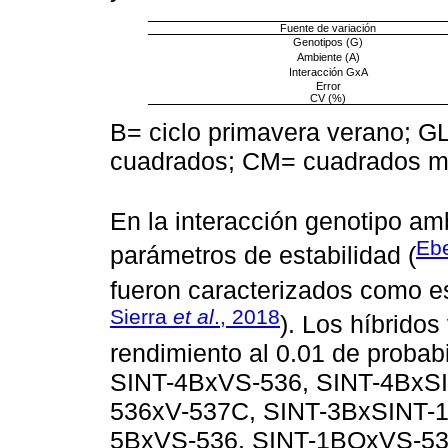
Fuente de variación
Genotipos (G)
Ambiente (A)
Interacción GxA
Error
CV (%)
B= ciclo primavera verano; G
cuadrados; CM= cuadrados med
En la interacción genotipo am
Ebe
parámetros de estabilidad (
fueron caracterizados como es
Sierra
et al
., 2018
). Los híbridos
rendimiento al 0.01 de probab
SINT-4BxVS-536, SINT-4BxSI
536xV-537C, SINT-3BxSINT-
5BxVS-536, SINT-1BQxVS-53