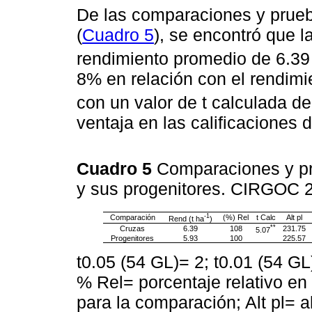
De las comparaciones y prueba
(
Cuadro 5
), se encontró que l
rendimiento promedio de 6.39 
8% en relación con el rendimi
con un valor de t calculada de
ventaja en las calificaciones
Cuadro 5
Comparaciones y pru
y sus progenitores. CIRGOC
-1
Comparación
(%) Rel
t Calc
Alt pl
Rend (t ha
)
**
Cruzas
6.39
108
231.75
5.07
Progenitores
5.93
100
225.57
t0.05 (54 GL)= 2; t0.01 (54 G
% Rel= porcentaje relativo en
para la comparación; Alt pl= a