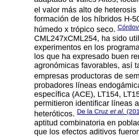
el valor más alto de heterosi
formación de los híbridos H-50
Córdo
húmedo x trópico seco.
CML247xCML254, ha sido utili
experimentos en los programa
los que ha expresado buen ren
agronómicas favorables, así t
empresas productoras de sem
probadores líneas endogámica
específica (ACE), LT154, LT
permitieron identificar línea
De la Cruz
et al.
(20
heteróticos.
aptitud combinatoria en pobla
que los efectos aditivos fuero