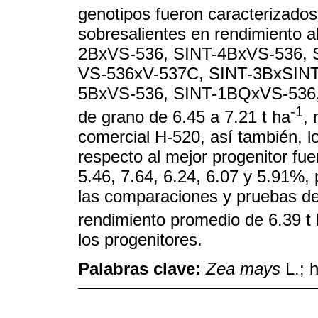
genotipos fueron caracterizados
sobresalientes en rendimiento a
2BxVS-536, SINT-4BxVS-536, 
VS-536xV-537C, SINT-3BxSINT
5BxVS-536, SINT-1BQxVS-536,
-1
de grano de 6.45 a 7.21 t ha
,
comercial H-520, así también, l
respecto al mejor progenitor fue
5.46, 7.64, 6.24, 6.07 y 5.91%,
las comparaciones y pruebas de t
rendimiento promedio de 6.39 t
los progenitores.
Palabras clave:
Zea mays
L.; h