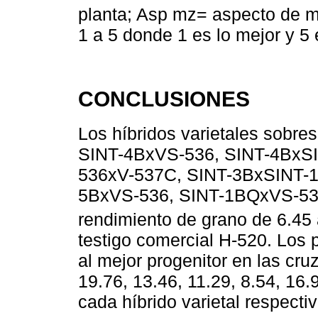
planta; Asp mz= aspecto de 
1 a 5 donde 1 es lo mejor y 5 
CONCLUSIONES
Los híbridos varietales sobre
SINT-4BxVS-536, SINT-4BxSI
536xV-537C, SINT-3BxSINT-
5BxVS-536, SINT-1BQxVS-53
rendimiento de grano de 6.45 
testigo comercial H-520. Los 
al mejor progenitor en las cru
19.76, 13.46, 11.29, 8.54, 16.
cada híbrido varietal respecti