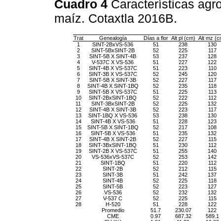
Cuadro 4
Características agr
maíz. Cotaxtla 2016B.
Trat
Genealogía
Días a flor
Alt pl (cm)
Alt mz (c
1
SINT-2BxVS-536
51
238
130
2
SINT-5BxSINT-2B
52
225
117
3
SINT-5B X SINT-4B
53
237
128
4
V-537C X VS-536
51
227
122
5
SINT-4B X VS-537C
51
223
110
6
SINT-3B X VS-537C
52
245
120
7
SINT-5B X SINT-3B
52
227
117
8
SINT-4B X SINT-1BQ
52
235
118
9
SINT-5B X VS-537C
51
225
113
10
SINT-2BxSINT-1BQ
52
222
112
11
SINT-3BxSINT-2B
52
225
132
12
SINT-4B X SINT-3B
52
223
117
13
SINT-1BQ X VS-536
53
238
130
14
SINT-4B X VS-536
51
228
123
15
SINT-5B X SINT-1BQ
52
217
108
16
SINT-5B X VS-536
51
235
132
17
SINT-4B X SINT-2B
52
227
115
18
SINT-3BxSINT-1BQ
51
230
112
19
SINT-2B X VS-537C
51
255
140
20
VS-536xVS-537C
52
253
142
21
SINT-1BQ
51
220
112
22
SINT-2B
52
212
115
23
SINT-3B
51
242
137
24
SINT-4B
52
225
118
25
SINT-5B
52
223
127
26
VS-536
52
232
132
27
V-537 C
52
225
115
28
H-520
51
228
122
Promedio
51.7
230.07
122
CME
0.97
687.32
589.1