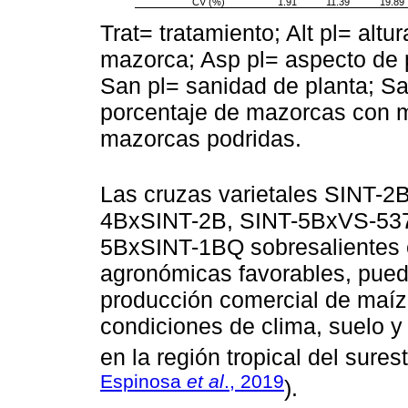
CV (%)
1.91
11.39
19.89
Trat= tratamiento; Alt pl= altu
mazorca; Asp pl= aspecto de 
San pl= sanidad de planta; 
porcentaje de mazorcas con m
mazorcas podridas.
Las cruzas varietales SINT-
4BxSINT-2B, SINT-5BxVS-53
5BxSINT-1BQ sobresalientes e
agronómicas favorables, puede
producción comercial de maíz 
condiciones de clima, suelo y 
en la región tropical del sures
Espinosa
et al
., 2019
).