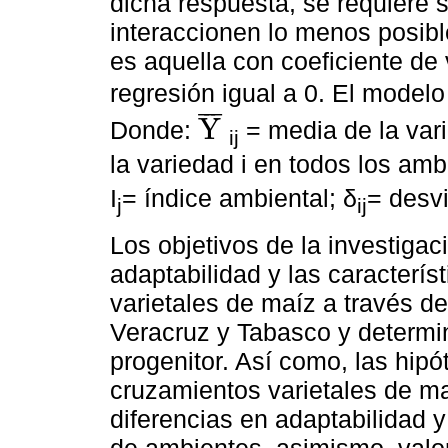
dicha respuesta, se requiere 
interaccionen lo menos posibl
es aquella con coeficiente de 
regresión igual a 0. El modelo
¯
¯
¯
Y
Donde:
= media de la vari
ij
Y
¯
la variedad i en todos los amb
I
= índice ambiental; δ
= desv
j
ij
Los objetivos de la investigac
adaptabilidad y las caracterí
varietales de maíz a través d
Veracruz y Tabasco y determin
progenitor. Así como, las hipót
cruzamientos varietales de m
diferencias en adaptabilidad 
de ambientes, asimismo, valor