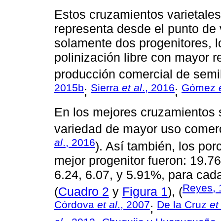
Estos cruzamientos varietales 
representa desde el punto de 
solamente dos progenitores, 
polinización libre con mayor re
producción comercial de semil
2015b
Sierra
et al
., 2016
Gómez
;
;
En los mejores cruzamientos 
variedad de mayor uso comerci
al
., 2016
). Así también, los por
mejor progenitor fueron: 19.76,
6.24, 6.07, y 5.91%, para cada
Reyes, 
(
Cuadro 2
y
Figura 1
), (
Córdova
et al
., 2007
De la Cruz
et
;