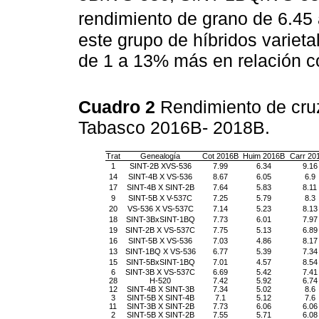
rendimiento de grano de 6.45 
este grupo de híbridos variet
de 1 a 13% más en relación co
Cuadro 2
Rendimiento de cru
Tabasco 2016B- 2018B.
Trat
Genealogía
Cot 2016B
Huim 2016B
Carr 20
1
SINT-2B XVS-536
7.99
6.34
9.16
14
SINT-4B X VS-536
8.67
6.05
6.9
17
SINT-4B X SINT-2B
7.64
5.83
8.11
9
SINT-5B X V-537C
7.25
5.79
8.3
20
VS-536 X VS-537C
7.14
5.23
8.13
18
SINT-3BxSINT-1BQ
7.73
6.01
7.97
19
SINT-2B X VS-537C
7.75
5.13
6.89
16
SINT-5B X VS-536
7.03
4.86
8.17
13
SINT-1BQ X VS-536
6.77
5.39
7.34
15
SINT-5BxSINT-1BQ
7.01
4.57
8.54
6
SINT-3B X VS-537C
6.69
5.42
7.41
28
H-520
7.42
5.92
6.74
12
SINT-4B X SINT-3B
7.34
5.02
8.6
3
SINT-5B X SINT-4B
7.1
5.12
7.6
11
SINT-3B X SINT-2B
7.73
6.06
6.06
2
SINT-5B X SINT-2B
7.55
5.71
6.08