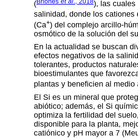
Briones
et al
., 2018
(
), las cuale
salinidad, donde los cationes
+
(Ca
) del complejo arcillo-hú
osmótico de la solución del s
En la actualidad se buscan div
efectos negativos de la salin
tolerantes, productos naturale
bioestimulantes que favorezca
plantas y beneficien al medio
El Si es un mineral que protege
abiótico; además, el Si quími
optimiza la fertilidad del suel
disponible para la planta, me
catiónico y pH mayor a 7 (Me