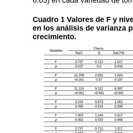
Cuadro 1
Valores de F y nive
en los análisis de varianza 
crecimiento.
Cherry
Variables
NaCl
Si
NaCl*Si
F
3.737
0.712
1.017
p
0.037
0.5
0.416
F
12.339
2.932
1.624
p
<0.001
0.07
0.197
F
11.124
9.312
6.387
p
<0.001
<0.001
<0.001
F
3.154
0.673
1.051
p
0.059
0.519
0.399
F
7.903
1.144
0.917
p
0.002
0.333
0.468
F
3.737
0.712
1.017