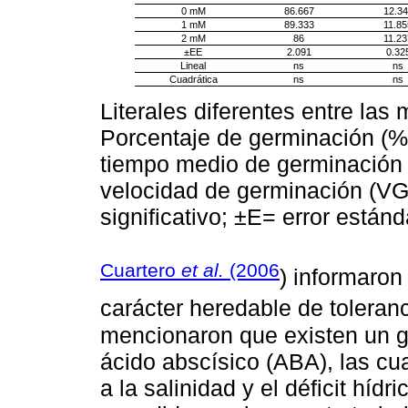
0 mM
86.667
12.34
1 mM
89.333
11.85
2 mM
86
11.23
±EE
2.091
0.32
Lineal
ns
ns
Cuadrática
ns
ns
Literales diferentes entre las 
Porcentaje de germinación (%
tiempo medio de germinación 
velocidad de germinación (VG
significativo; ±E= error estánd
Cuartero
et al.
(2006
) informaron
carácter heredable de toleranc
mencionaron que existen un gr
ácido abscísico (ABA), las cu
a la salinidad y el déficit hídr