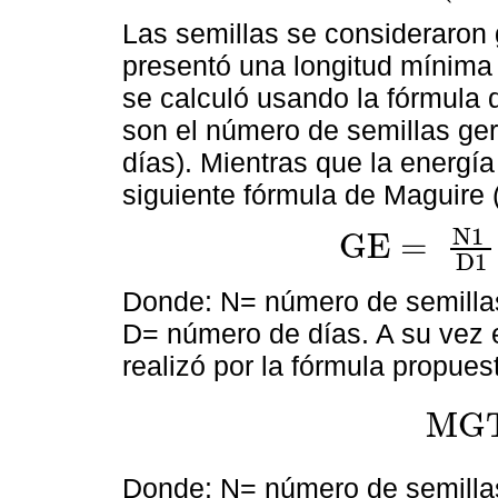
Las semillas se consideraron
presentó una longitud mínima
se calculó usando la fórmula 
son el número de semillas ger
días). Mientras que la energí
siguiente fórmula de Maguire 
N
1
GE
=
GE
=
N
1
D
1
+
N2-N1
D
D
1
Donde: N= número de semillas
D= número de días. A su vez 
realizó por la fórmula propues
MG
MGT
=
∑
(N
Donde: N= número de semillas