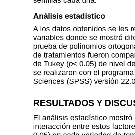
semillas cada una.
Análisis estadístico
A los datos obtenidos se les re
variables donde se mostró dife
prueba de polinomios ortogona
de tratamientos fueron compa
de Tukey (
p≤
0.05) de nivel de
se realizaron con el programa 
Sciences (SPSS) versión 22.0
RESULTADOS Y DISCU
El análisis estadístico mostró 
interacción entre estos factor
0.05) en cada variedad de tom