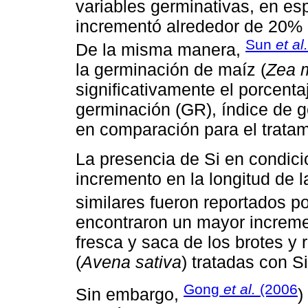
variables germinativas, en esp
incrementó alrededor de 20% c
Sun
et al.
De la misma manera,
la germinación de maíz (
Zea 
significativamente el porcent
germinación (GR), índice de ge
en comparación para el tratam
La presencia de Si en condic
incremento en la longitud de la
similares fueron reportados p
encontraron un mayor incremen
fresca y saca de los brotes y 
(
Avena sativa
) tratadas con Si
Gong
et al.
(2006
Sin embargo,
)