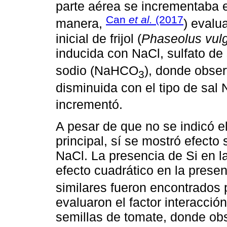
parte aérea se incrementaba 
Can
et al.
(2017
manera,
) evalu
inicial de frijol (
Phaseolus vulg
inducida con NaCl, sulfato de
sodio (NaHCO
), donde obser
3
disminuida con el tipo de sa
incrementó.
A pesar de que no se indicó e
principal, sí se mostró efecto 
NaCl. La presencia de Si en l
efecto cuadrático en la prese
similares fueron encontrados
evaluaron el factor interacció
semillas de tomate, donde obs