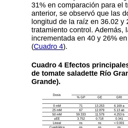
31% en comparación para el tr
anterior, se observó que las 
longitud de la raíz en 36.02 
tratamiento control. Además, l
incrementada en 40 y 26% en
(
Cuadro 4
).
Cuadro 4
Efectos principale
de tomate saladette Río Gra
Grande).
Dosis
% GP
GE
GRI
0 mM
71
13.253
6.169 a
25 mM
67
12.879
5.13 ab
50 mM
59.333
11.579
4.253 b
±EE
3.752
0.718
0.341
Lineal
ns
ns
< 0.001
Cuadrática
ns
ns
ns