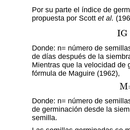
Por su parte el índice de germ
propuesta por Scott
et al.
(196
IG
IG
=
∑
(
Donde: n= número de semillas
de días después de la siembra
Mientras que la velocidad de 
fórmula de Maguire (1962),
M
M=
∑
(
Donde: n= número de semillas
de germinación desde la siemb
semilla.
Las semillas germinadas se m