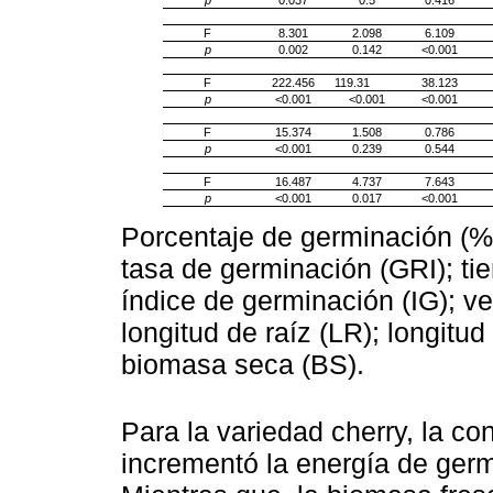
p
0.037
0.5
0.416
F
8.301
2.098
6.109
p
0.002
0.142
<0.001
F
222.456
119.31
38.123
p
<0.001
<0.001
<0.001
F
15.374
1.508
0.786
p
<0.001
0.239
0.544
F
16.487
4.737
7.643
p
<0.001
0.017
<0.001
Porcentaje de germinación (%
tasa de germinación (GRI); t
índice de germinación (IG); v
longitud de raíz (LR); longitud
biomasa seca (BS).
Para la variedad cherry, la c
incrementó la energía de germ