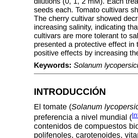
dilutions (0, 1, 2 mM). Each tre
seeds each. Tomato cultivars sho
The cherry cultivar showed decre
increasing salinity, indicating 
cultivars are more tolerant to sal
presented a protective effect in 
positive effects by increasing th
Keywords:
Solanum lycopersi
INTRODUCCIÓN
El tomate (
Solanum lycopers
In
preferencia a nivel mundial (
contenidos de compuestos bio
polifenoles, carotenoides, vit