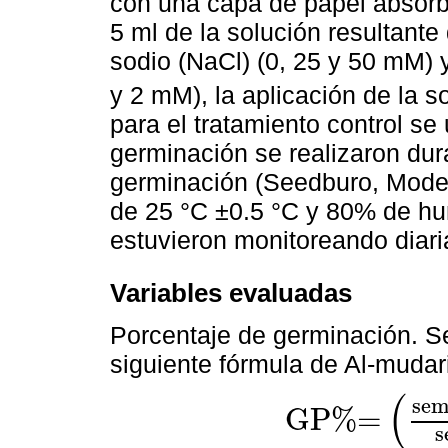
con una capa de papel absor
5 ml de la solución resultante
sodio (NaCl) (0, 25 y 50 mM) y
y 2 mM), la aplicación de la s
para el tratamiento control se
germinación se realizaron du
germinación (Seedburo, Mode
de 25 °C ±0.5 °C y 80% de hum
estuvieron monitoreando diar
Variables evaluadas
Porcentaje de germinación. Se 
siguiente fórmula de Al-mudar
(
sem
GP%=
GP%=
semillas germinad
s