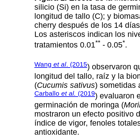
silicio (Si) en la tasa de germi
longitud de tallo (C); y bioma
cherry después de los 14 días
Los asteriscos indican los nive
**
*
tratamientos 0.01
- 0.05
.
Wang
et al
. (2015
) observaron q
longitud del tallo, raíz y la b
(
Cucumis sativus
) sometidas a
Carballo
et al.
(2019
) evaluaron e
germinación de moringa (
Mori
mostraron un efecto positivo d
índice de vigor, fenoles totale
antioxidante.