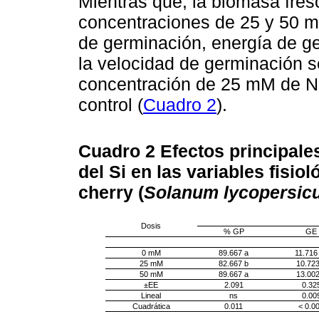
Mientras que, la biomasa fres
concentraciones de 25 y 50 m
de germinación, energía de ge
la velocidad de germinación s
concentración de 25 mM de Na
control (
Cuadro 2
).
Cuadro 2
Efectos principale
del Si en las variables fisi
cherry (
Solanum lycopersic
Dosis
% GP
GE
0 mM
89.667 a
11.716
25 mM
82.667 b
10.723
50 mM
89.667 a
13.002
±EE
2.091
0.32
Lineal
ns
0.00
Cuadrática
0.011
< 0.0