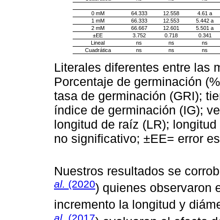
0 mM
64.333
12.558
4.61 a
1 mM
66.333
12.553
5.442 a
2 mM
66.667
12.601
5.501 a
±EE
3.752
0.718
0.341
Lineal
ns
ns
ns
Cuadrática
ns
ns
ns
Literales diferentes entre las 
Porcentaje de germinación (%
tasa de germinación (GRI); t
índice de germinación (IG); v
longitud de raíz (LR); longitu
no significativo; ±EE= error e
Nuestros resultados se corro
al.
(2020
) quienes observaron e
incremento la longitud y diámet
al.
(2017