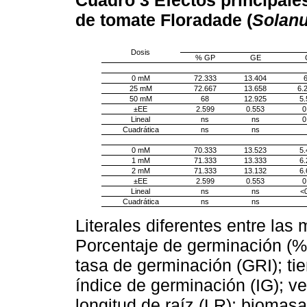
de tomate Floradade (
Solan
Dosis
% GP
GE
0 mM
72.333
13.404
6
25 mM
72.667
13.658
6.
50 mM
68
12.925
5.
±EE
2.599
0.553
0
Lineal
ns
ns
0
Cuadrática
ns
ns
0 mM
70.333
13.523
5.
1 mM
71.333
13.333
6.
2 mM
71.333
13.132
6.
±EE
2.599
0.553
0
Lineal
ns
ns
<
Cuadrática
ns
ns
Literales diferentes entre las 
Porcentaje de germinación (%
tasa de germinación (GRI); t
índice de germinación (IG); v
longitud de raíz (LR); biomasa