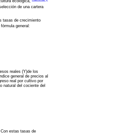
icultura ecológica,
 selección de una cartera
as tasas de crecimiento
 fórmula general:
resos reales (Y)de los
índice general de precios al
eso real por cultivo por
o natural del cociente del
). Con estas tasas de