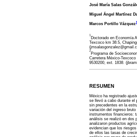
José María Salas Gonzál
Miguel Ángel Martínez 
Marcos Portillo Vázquez
1
Doctorado en Economía Ag
Texcoco km 38.5, Chapingo
(jmsalasgonzalez@gmail.
2
Programa de Socioeconomí
Carretera México-Texcoco 
9530200, ext. 1838. (jbr
RESUMEN
México ha registrado ajust
se llevó a cabo durante el
sin precedentes en la estr
variación del ingreso bruto
instrumentos financieros: t
análisis se realizó en do
analizaron productos agríco
evidencian que los riesgos
de ellos las tasas de creci