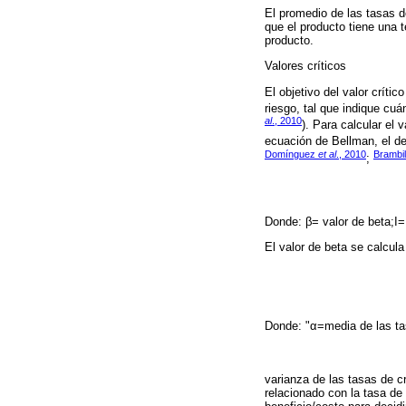
El promedio de las tasas de
que el producto tiene una 
producto.
Valores críticos
El objetivo del valor críti
riesgo, tal que indique cuá
al
., 2010
). Para calcular el 
ecuación de Bellman, el de
Domínguez
et al
., 2010
Brambil
;
Donde: β= valor de beta;I= 
El valor de beta se calcula
Donde: "α=media de las tas
varianza de las tasas de c
relacionado con la tasa de 