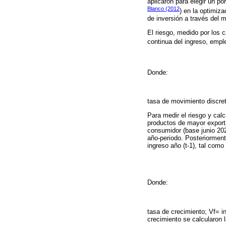
aplicaron para elegir un por
Blanco (2012
) en la optimiza
de inversión a través del 
El riesgo, medido por los c
continua del ingreso, emp
Donde:
tasa de movimiento discret
Para medir el riesgo y calc
productos de mayor exportac
consumidor (base junio 202
año-periodo. Posteriormente
ingreso año (t-1), tal como
Donde:
tasa de crecimiento; Vf= in
crecimiento se calcularon 