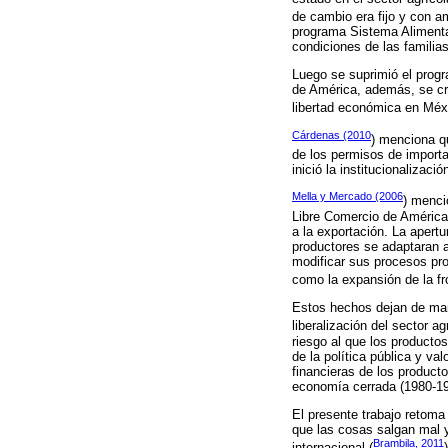
de cambio era fijo y con a
programa Sistema Alimentar
condiciones de las famili
Luego se suprimió el prog
de América, además, se cre
libertad económica en Méxi
Cárdenas (2010
) menciona q
de los permisos de importa
inició la institucionalizac
Mella y Mercado (2006
) menci
Libre Comercio de América 
a la exportación. La apert
productores se adaptaran a
modificar sus procesos pro
como la expansión de la fro
Estos hechos dejan de mani
liberalización del sector ag
riesgo al que los producto
de la política pública y va
financieras de los product
economía cerrada (1980-19
El presente trabajo retoma
que las cosas salgan mal y
Brambila, 2011
internacional (