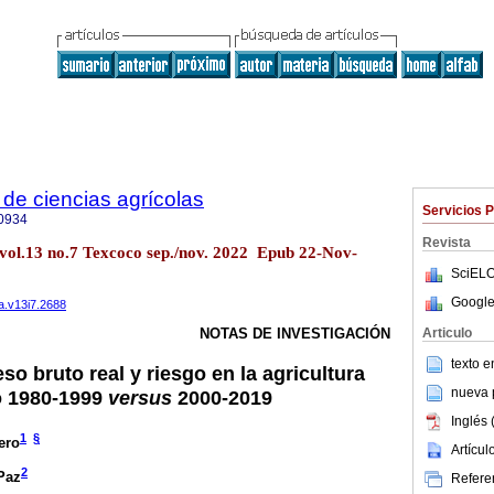
de ciencias agrícolas
Servicios 
0934
Revista
 vol.13 no.7 Texcoco sep./nov. 2022 Epub 22-Nov-
SciELO
Google
a.v13i7.2688
Articulo
NOTAS DE INVESTIGACIÓN
texto 
eso bruto real y riesgo en la agricultura
nueva p
o 1980-1999
versus
2000-2019
Inglés 
1
§
ero
Artícu
2
Paz
Referen