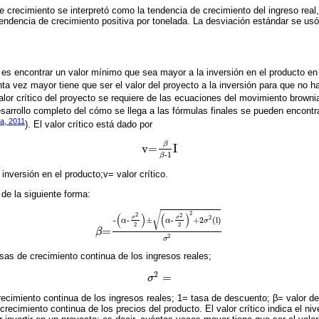
 crecimiento se interpretó como la tendencia de crecimiento del ingreso real,
tendencia de crecimiento positiva por tonelada. La desviación estándar se usó 
co es encontrar un valor mínimo que sea mayor a la inversión en el producto en
nta vez mayor tiene que ser el valor del proyecto a la inversión para que no h
valor crítico del proyecto se requiere de las ecuaciones del movimiento browni
sarrollo completo del cómo se llega a las fórmulas finales se pueden encontra
a, 2011
). El valor crítico está dado por
β
v=
I
v=
β
β-1
I
-1
β
inversión en el producto;v= valor crítico.
 de la siguiente forma:
√
2
(
)
(
)
2
2
σ
σ
2
-
-
±
-
+2
(
l
)
α
α
σ
2
2
=
β
β=
-
α-
σ
2
2
±
α-
σ
2
2
2
+2σ
2
l
σ
2
2
σ
as de crecimiento continua de los ingresos reales;
2
=
σ
σ
2
=
recimiento continua de los ingresos reales; 1= tasa de descuento; β= valor de 
crecimiento continua de los precios del producto. El valor crítico indica el nive