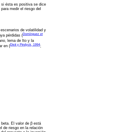
 si ésta es positiva se dice
para medir el riesgo del
 escenarios de volatilidad y
Domínguez
et
aya pérdidas (
ano, lema de Ito y la
Dixit y Pindyck, 1994
r en (
;
beta. El valor de β está
l de riesgo en la relación