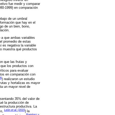
jetivo fue medir y comparar
(1980-1999) en comparación
ebajo de un umbral
información que hay en el
go de un bien, bono,
lación.
do a que ambas variables
y el promedio de estas
i es negativa la variable
to muestra qué productos
on que las frutas y
n que los productos con
ríticos para evaluar
altos en comparación con
05
) realizaron un estudio
rutas y hortalizas es mayor
nta un mayor nivel de
resentando 35% del valor de
qué la producción de
 estructura productiva. La
León
et al
. (2015
lo,
) la
Ramírez y