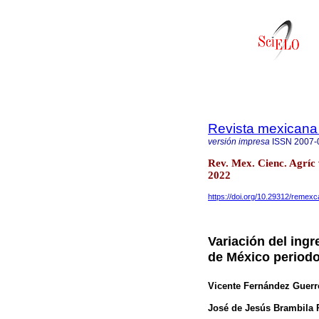
Revista mexicana 
versión impresa
ISSN
2007-
Rev. Mex. Cienc. Agríc
2022
https://doi.org/10.29312/remexc
Variación del ingr
de México period
Vicente Fernández Guerr
José de Jesús Brambila 