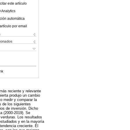
itar este artículo
 Analytics
ción automática
artículo por email
s
cionados
nk
 más reciente y relevante
bierta produjo un cambio
vo medir y comparar la
s de los siguientes
ios de inversión. Dicho
ta (2000-2019). Se
y verduras. Los resultados
estudiados y en la mayoría
 tendencia creciente. El