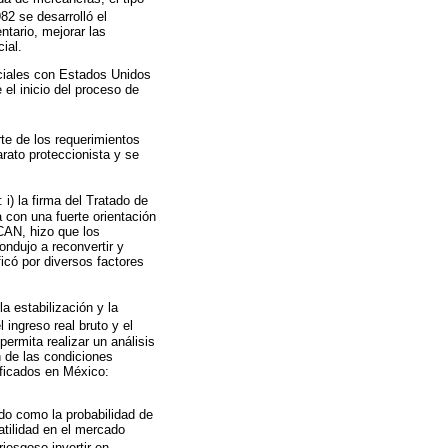
82 se desarrolló el
tario, mejorar las
ial.
ciales con Estados Unidos
el inicio del proceso de
te de los requerimientos
rato proteccionista y se
i) la firma del Tratado de
 con una fuerte orientación
LCAN, hizo que los
ndujo a reconvertir y
icó por diversos factores
a estabilización y la
l ingreso real bruto y el
ermita realizar un análisis
ón de las condiciones
ificados en México:
ido como la probabilidad de
tilidad en el mercado
iesgoso invertir en