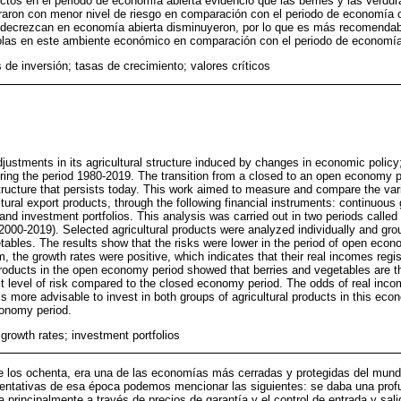
uctos en el periodo de economía abierta evidenció que las berries y las verdu
raron con menor nivel de riesgo en comparación con el periodo de economía c
s decrezcan en economía abierta disminuyeron, por lo que es más recomendab
olas en este ambiente económico en comparación con el periodo de economía
s de inversión; tasas de crecimiento; valores críticos
ustments in its agricultural structure induced by changes in economic policy
uring the period 1980-2019. The transition from a closed to an open economy
tructure that persists today. This work aimed to measure and compare the vari
ltural export products, through the following financial instruments: continuous
es and investment portfolios. This analysis was carried out in two periods call
00-2019). Selected agricultural products were analyzed individually and grou
tables. The results show that the risks were lower in the period of open econo
, the growth rates were positive, which indicates that their real incomes regis
roducts in the open economy period showed that berries and vegetables are t
st level of risk compared to the closed economy period. The odds of real inc
s more advisable to invest in both groups of agricultural products in this ec
onomy period.
; growth rates; investment portfolios
e los ochenta, era una de las economías más cerradas y protegidas del mund
sentativas de esa época podemos mencionar las siguientes: se daba una profu
a principalmente a través de precios de garantía y el control de entrada y sal