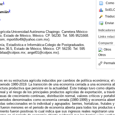
Como c
1
ez
SciELO
2
Damián
Traduc
1
Enviar 
Indicadore
rícola-Universidad Autónoma Chapingo. Carretera México-
, Estado de México, México. CP. 56230. Tel. 595 9521668.
Links rela
com; mportillo49@yahoo.com.mx).
Compartir
a, Estadística e Informática-Colegio de Postgraduados.
km 36.5, Estado de México, México. CP. 56230. Tel. 595
Otros
ambilaa@colpos.mx; angel01@colpos.mx).
Otros
Permali
es en su estructura agrícola inducidos por cambios de política económica; el
 periodo 1980-2019. La transición de una economía cerrada a una economía a
uctura productiva que persiste en la actualidad. Este trabajo tuvo como objeti
 real y el riesgo de los principales productos agrícolas de exportación, a travé
asas de crecimiento continuas, distribución normal, valores críticos y portafol
s periodos denominados como economía cerrada (1980-1999) y economía abier
las seleccionados en lo individual y agrupados: berries, hortalizas, frutales 
 fueron menores en el periodo de economía abierta para todos los productos 
miento fueron positivas lo cual indica que sus ingresos reales registraron una