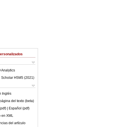
Personalizados
 Analytics
 Scholar H5M5 (
2021
)
en
Inglés
ágina del texto (beta)
(pdf)
| Español (pdf)
lo en XML
cias del artículo