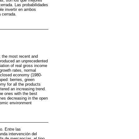
ras, son los que mejores
errada. Las probabilidades
le invertir en ambos
 cerrada.
; the most recent and
 produced an unprecedented
ation of real gross income
 growth rates, normal
ed closed economy (1980-
ped: berries, green
my for all the products
tered an increasing trend.
he ones with the best
omes decreasing in the open
onomic environment
o. Entre las
nda intervención del
ida de mercancías, el tipo