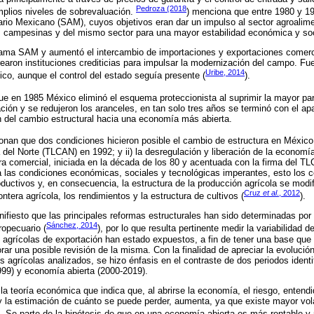
Pedroza (2018
mplios niveles de sobrevaluación.
) menciona que entre 1980 y 19
io Mexicano (SAM), cuyos objetivos eran dar un impulso al sector agroalimen
as campesinas y del mismo sector para una mayor estabilidad económica y soc
rama SAM y aumentó el intercambio de importaciones y exportaciones comer
aron instituciones crediticias para impulsar la modernización del campo. Fue 
Uribe, 2014
co, aunque el control del estado seguía presente (
).
ue en 1985 México eliminó el esquema proteccionista al suprimir la mayor par
ción y se redujeron los aranceles, en tan solo tres años se terminó con el apa
ión del cambio estructural hacia una economía más abierta.
onan que dos condiciones hicieron posible el cambio de estructura en México: 
del Norte (TLCAN) en 1992; y ii) la desregulación y liberación de la economía
ura comercial, iniciada en la década de los 80 y acentuada con la firma del T
 las condiciones económicas, sociales y tecnológicas imperantes, esto los co
ductivos y, en consecuencia, la estructura de la producción agrícola se modif
Cruz
et al
., 2012
ntera agrícola, los rendimientos y la estructura de cultivos (
).
fiesto que las principales reformas estructurales han sido determinadas por l
Sánchez, 2014
ropecuario (
), por lo que resulta pertinente medir la variabilidad de
s agrícolas de exportación han estado expuestos, a fin de tener una base que p
lorar una posible revisión de la misma. Con la finalidad de apreciar la evoluci
os agrícolas analizados, se hizo énfasis en el contraste de dos periodos ident
99) y economía abierta (2000-2019).
 la teoría económica que indica que, al abrirse la economía, el riesgo, entend
 la estimación de cuánto se puede perder, aumenta, ya que existe mayor vola
). Se parte de la hipótesis de que en una economía abierta es más rentable y r