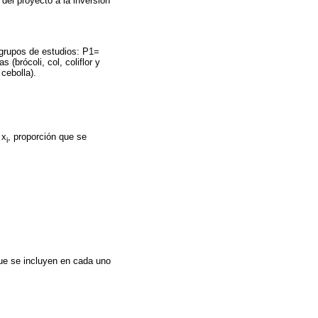
 del proyecto a la inversión
s grupos de estudios: P1=
(brócoli, col, coliflor y
cebolla).
 x
, proporción que se
i
que se incluyen en cada uno