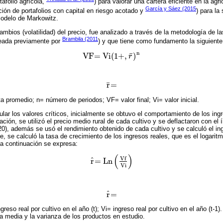
tafolio agrícola,
) para valorar una cartera eficiente en la agr
García y Sáez (2015
ción de portafolios con capital en riesgo acotado y
) para la
modelo de Markowitz.
ambios (volatilidad) del precio, fue analizado a través de la metodología de l
Brambila (2011
leada previamente por
) y que tiene como fundamento la siguiente
n
¯
VF= Vi
(
1+
,
)
r
VF= Vi
1+
r
¯
n
¯
r
=
r
¯
=
a promedio; n= número de periodos; VF= valor final; Vi= valor inicial.
ular los valores críticos, inicialmente se obtuvo el comportamiento de los ing
ión, se utilizó el precio medio rural de cada cultivo y se deflactaron con el 
0), además se usó el rendimiento obtenido de cada cultivo y se calculó el ingr
, se calculó la tasa de crecimiento de los ingresos reales, que es el logaritm
 a continuación se expresa:
(
)
Vf
ˆ
r
= Ln
r
^
= Ln
Vf
Vi
Vi
ˆ
r
=
r
^
=
greso real por cultivo en el año (t); Vi= ingreso real por cultivo en el año (t-1
la media y la varianza de los productos en estudio.