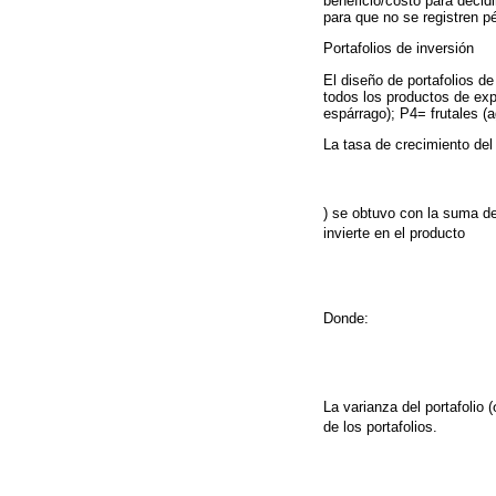
beneficio/costo para decidi
para que no se registren p
Portafolios de inversión
El diseño de portafolios de
todos los productos de expo
espárrago); P4= frutales (
La tasa de crecimiento del 
) se obtuvo con la suma de
invierte en el producto
Donde:
La varianza del portafolio (
de los portafolios.