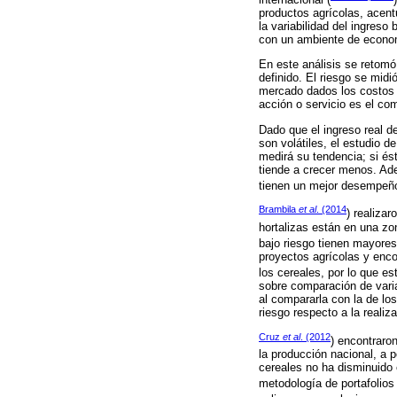
productos agrícolas, acent
la variabilidad del ingres
con un ambiente de econom
En este análisis se retomó
definido. El riesgo se midi
mercado dados los costos d
acción o servicio es el com
Dado que el ingreso real d
son volátiles, el estudio d
medirá su tendencia; si ést
tiende a crecer menos. Ad
tienen un mejor desempeño
Brambila
et al
. (2014
) realiza
hortalizas están en una zo
bajo riesgo tienen mayore
proyectos agrícolas y enco
los cereales, por lo que e
sobre comparación de varia
al compararla con la de los
riesgo respecto a la realiz
Cruz
et al
. (2012
) encontraro
la producción nacional, a p
cereales no ha disminuido e
metodología de portafolios