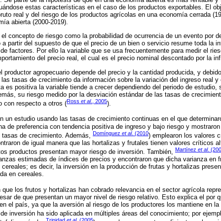
uándose estas características en el caso de los productos exportables. El ob
o bruto real y del riesgo de los productos agrícolas en una economía cerrada 
ía abierta (2000-2019).
 el concepto de riesgo como la probabilidad de ocurrencia de un evento por d
ó a partir del supuesto de que el precio de un bien o servicio resume toda la 
e factores. Por ello la variable que se usa frecuentemente para medir el ries
portamiento del precio real, el cual es el precio nominal descontado por la inf
el productor agropecuario depende del precio y la cantidad producida, y debi
e las tasas de crecimiento da información sobre la variación del ingreso real 
a es positiva la variable tiende a crecer dependiendo del periodo de estudio, s
emás, su riesgo medido por la desviación estándar de las tasas de crecimien
Ross
et al
., 2005
 con respecto a otros (
).
ron un estudio usando las tasas de crecimiento continuas en el que determinar
na de preferencia con tendencia positiva de ingreso y bajo riesgo y mostraro
Domínguez
et al
. (2010
s tasas de crecimiento. Además,
) emplearon los valores c
ntraron de igual manera que las hortalizas y frutales tienen valores críticos 
Martínez
et al
. (20
stos productos presentan mayor riesgo de inversión. También,
nzas estimadas de índices de precios y encontraron que dicha varianza en f
 cereales; es decir, la inversión en la producción de frutas y hortalizas prese
ada en cereales.
n que los frutos y hortalizas han cobrado relevancia en el sector agrícola rep
esar de que presentan un mayor nivel de riesgo relativo. Esto explica el por 
n el país, ya que la aversión al riesgo de los productores los mantiene en la
 de inversión ha sido aplicada en múltiples áreas del conocimiento; por ejemp
Trinidad
et al
. (2005