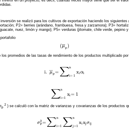
r invertir en un proyecto; es decir, cuántas veces mayor tiene que ser el valor
érdidas.
 inversión se realizó para los cultivos de exportación haciendo los siguiente
rtación; P2= berries (arándano, frambuesa, fresa y zarzamora); P3= hortalizas 
aguacate, nuez, limón y mango); P5= verduras (jitomate, chile verde, pepino y 
portafolio
¯
¯
(
)
μ
(
μ
¯
p
)
p
 los promedios de las tasas de rendimiento de los productos multiplicado por
∑
n
¯
¯
i
.
=
x
μ
α
i
.
μ
¯
p
=
∑
i= 1
n
x
i
α
i
i
i
p
i= 1
∑
n
x
= 1
∑
i=1
n
x
i
= 1
i
i=1
2
σ
) se calculó con la matriz de varianzas y covarianzas de los productos 
p
∑
∑
n
n
2
=
x
x
σ
σ
σ
p
2
=
∑
i=1
n
∑
j=1
n
x
i
x
j
σ
ij
p
i
j
ij
i=1
j=1