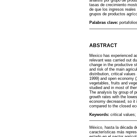
análisis por grupo de prod
tasas de crecimiento most
de que los ingresos reale
grupos de productos agríc
Palabras clave:
portafolio
ABSTRACT
Mexico has experienced adj
relevant was carried out d
change in the productive s
and risk of the main agricu
distribution, critical valu
1999) and open economy (20
vegetables, fruits and vege
studied and in most of them
The analysis by group of p
growth rates with the lowe
economy decreased, so it i
compared to the closed ec
Keywords:
critical values
México, hasta la década d
características más repre
estado en el sector agrícol