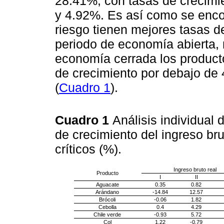
28.41%, con tasas de crecimie
y 4.92%. Es así como se enco
riesgo tienen mejores tasas de
periodo de economía abierta, 
economía cerrada los producto
de crecimiento por debajo de
(
Cuadro 1
).
Cuadro 1
Análisis individual
de crecimiento del ingreso bru
críticos (%).
Ingreso bruto real
Producto
I
II
Aguacate
0.35
0.82
Arándano
-14.84
12.57
Brócoli
-0.06
1.82
Cebolla
0.4
4.29
Chile verde
-0.93
5.72
Col
1.22
-0.79