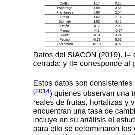
Coliflor
1.17
0.18
Espárrago
1.99
3.64
Frambuesa
8.88
2.54
Fresa
1.62
8.11
Jitomate
1.82
4.43
Limón
-0.36
2.03
Mango
-4.2
-0.37
Nuez
-0.31
3.24
Pepino
-0.79
5.55
Zarzamora
18.19
4.92
Datos del SIACON (2019). I= 
cerrada; y II= corresponde al
Estos datos son consistentes
(2014
) quienes observan una t
reales de frutas, hortalizas y 
encuentran una tasa de cambio
incluye en su análisis el estud
para ello se determinaron los 