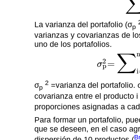
∑
i=1
n
x
i
La varianza del portafolio (σ
p
varianzas y covarianzas de l
uno de los portafolios.
∑
2
=
σ
p
σ
p
2
=
∑
i=1
n
∑
j=1
n
x
i
x
j
σ
i
2
σ
=varianza del portafolio. 
p
covarianza entre el producto i y
proporciones asignadas a cad
Para formar un portafolio, pu
que se deseen, en el caso agr
B
dispersión de 10 productos (