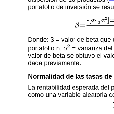
portafolio de inversión se res
1
2
-
-
[
]
α
α
2
=
β
β=
-
α-
1
2
α
2
±
α-
1
2
α
2
2
-4
1
Donde: β = valor de beta que
2
portafolio n. σ
= varianza del 
valor de beta se obtuvo el valo
dada previamente.
Normalidad de las tasas de
La rentabilidad esperada del p
como una variable aleatoria c