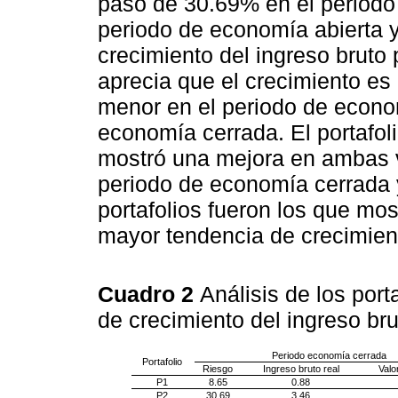
pasó de 30.69% en el periodo
periodo de economía abierta y
crecimiento del ingreso bruto
aprecia que el crecimiento es 
menor en el periodo de econom
economía cerrada. El portafol
mostró una mejora en ambas 
periodo de economía cerrada 
portafolios fueron los que mo
mayor tendencia de crecimiento
Cuadro 2
Análisis de los port
de crecimiento del ingreso bru
Periodo economía cerrada
Portafolio
Riesgo
Ingreso bruto real
Valo
P1
8.65
0.88
P2
30.69
3.46