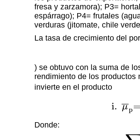
fresa y zarzamora); P3= hortaliz
espárrago); P4= frutales (agu
verduras (jitomate, chile verde
La tasa de crecimiento del por
) se obtuvo con la suma de lo
rendimiento de los productos 
invierte en el producto
i
.
¯
¯
μ
p
i
.
μ
¯
p
=
∑
i= 1
n
Donde: