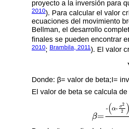
proyecto a la inversión para 
2010
). Para calcular el valor c
ecuaciones del movimiento br
Bellman, el desarrollo comple
finales se pueden encontrar e
2010
Brambila, 2011
;
). El valor 
Donde: β= valor de beta;I= inv
El valor de beta se calcula de
(
2
σ
-
-
α
2
=
β
β=
-
α-
σ
2
2
±
α-
σ
2
2
2
+