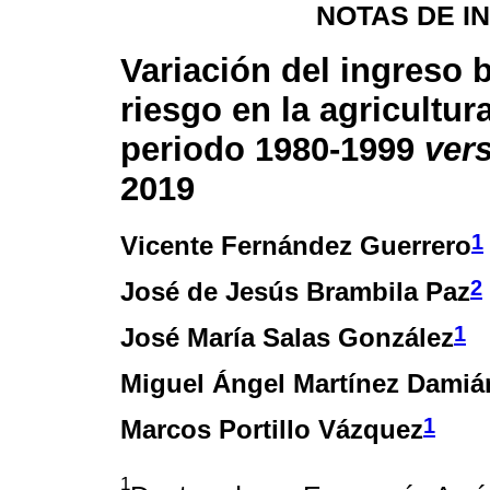
NOTAS DE I
Variación del ingreso b
riesgo en la agricultu
periodo 1980-1999
ver
2019
1
Vicente Fernández Guerrero
2
José de Jesús Brambila Paz
1
José María Salas González
Miguel Ángel Martínez Damiá
1
Marcos Portillo Vázquez
1