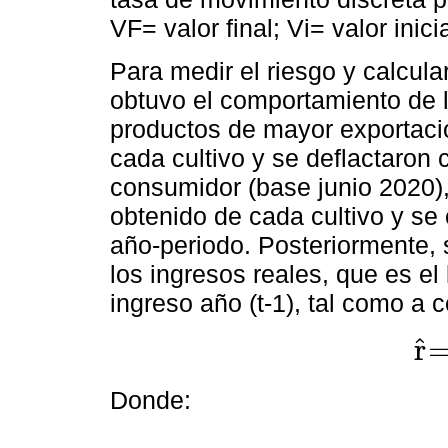
VF= valor final; Vi= valor inicia
Para medir el riesgo y calcular
obtuvo el comportamiento de l
productos de mayor exportación
cada cultivo y se deflactaron 
consumidor (base junio 2020)
obtenido de cada cultivo y se c
año-periodo. Posteriormente, 
los ingresos reales, que es el 
ingreso año (t-1), tal como a 
r
=
ˆ
r
^
= L
Donde: