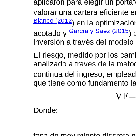
aplicaron para elegir un portaf
valorar una cartera eficiente e
Blanco (2012
) en la optimizació
García y Sáez (2015
acotado y
) 
inversión a través del modelo
El riesgo, medido por los cambi
analizado a través de la meto
continua del ingreso, emplea
que tiene como fundamento la 
VF=
VF= Vi
1+
r
Donde:
tasa de movimiento discreta 