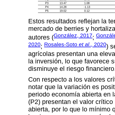
P3
13.47
1.08
P4
14.28
-1.13
P5
19.02
0.12
Estos resultados reflejan la t
mercado de berries y hortaliz
González, 2017
Gonzál
autores (
;
2020
Rosales-Soto
et al
., 2020
;
) 
agrícolas presentan una eleva
la inversión, lo que favorece s
disminuye el riesgo financiero
Con respecto a los valores cr
notar que la variación es posi
periodo economía abierta en l
(P2) presentan el valor críti
abierta, por lo que lo mínimo 