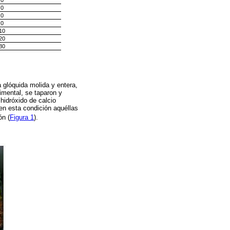
0
0
0
0
10
20
30
glóquida molida y entera,
imental, se taparon y
hidróxido de calcio
en esta condición aquéllas
ón (
Figura 1
).