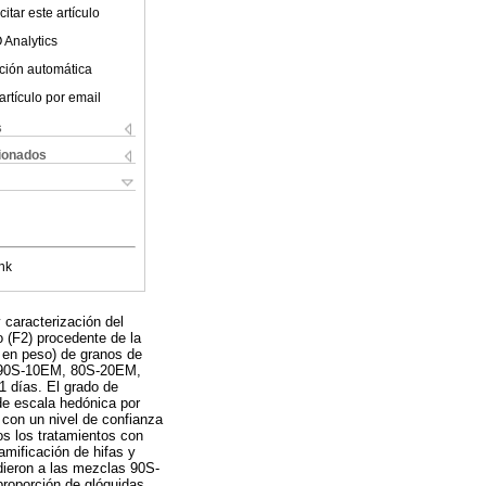
itar este artículo
 Analytics
ción automática
artículo por email
s
cionados
nk
 caracterización del
o (F2) procedente de la
% en peso) de granos de
o, 90S-10EM, 80S-20EM,
 días. El grado de
 de escala hedónica por
 con un nivel de confianza
s los tratamientos con
amificación de hifas y
ieron a las mezclas 90S-
proporción de glóquidas