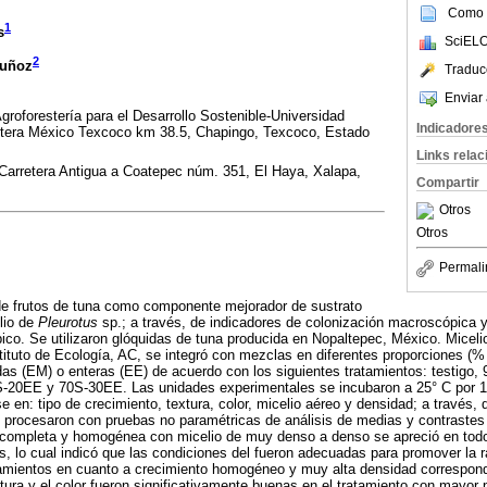
Como c
1
s
SciELO
2
Muñoz
Traduc
Enviar 
groforestería para el Desarrollo Sostenible-Universidad
Indicadore
tera México Texcoco km 38.5, Chapingo, Texcoco, Estado
Links rela
 Carretera Antigua a Coatepec núm. 351, El Haya, Xalapa,
Compartir
Otros
Otros
Permali
 de frutos de tuna como componente mejorador de sustrato
lio de
Pleurotus
sp.; a través, de indicadores de colonización macroscópica y
pico. Se utilizaron glóquidas de tuna producida en Nopaltepec, México. Miceli
tituto de Ecología, AC, se integró con mezclas en diferentes proporciones (
idas (EM) o enteras (EE) de acuerdo con los siguientes tratamientos: testig
20EE y 70S-30EE. Las unidades experimentales se incubaron a 25° C por 11
 en: tipo de crecimiento, textura, color, micelio aéreo y densidad; a través,
e procesaron con pruebas no paramétricas de análisis de medias y contrastes
completa y homogénea con micelio de muy denso a denso se apreció en todo
s, lo cual indicó que las condiciones del fueron adecuadas para promover la r
amientos en cuanto a crecimiento homogéneo y muy alta densidad correspond
ra y el color fueron significativamente buenas en el tratamiento con mayor 