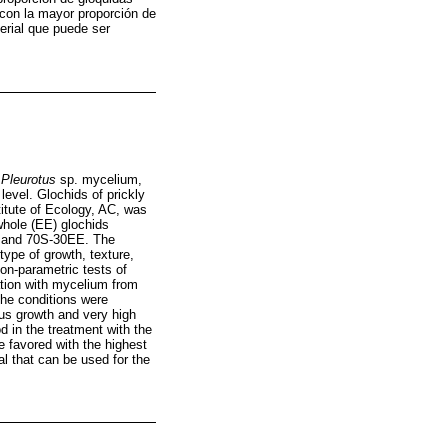
 con la mayor proporción de
erial que puede ser
f
Pleurotus
sp. mycelium,
level. Glochids of prickly
titute of Ecology, AC, was
whole (EE) glochids
E and 70S-30EE. The
ype of growth, texture,
on-parametric tests of
tion with mycelium from
the conditions were
us growth and very high
 in the treatment with the
e favored with the highest
l that can be used for the