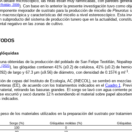
 A detalle microscópico, las hifas están muy ramificadas, con paredes gener
-Roldán, 2006
). Con base en lo anterior la presente investigación tuvo como obje
mponente mejorador de sustrato para la producción de micelio de
Pleurotus
s
n macroscópica y características del micelio a nivel estereoscópico. Esta inv
n subproducto del sistema de producción tunero que en la actualidad, constitu
al negativo en las zonas de cultivo.
TODOS
 glóquidas
 tuna obtenidas de la producción del poblado de San Felipe Teotitlán, Nopalt
. (2021
), las glóquidas contienen 41% (±0.2) de celulosa, 41% (±0.2) de hemic
-1
292) de largo y 67.3 µm (±9.56) de diámetro, con densidad de 0.1574 g ml
.
cción de cepas del Instituto de Ecología, AC (INECOL), se sembró en mezclas
nteras (EE), de acuerdo con los tratamientos indicados en el
Cuadro 1
. Prev
material, retirando las basuras grandes. El sorgo se lavó con agua corriente po
se escurrió y secó durante 12 h extendiendo el material sobre papel absorben
s indicados.
peso de los materiales utilizados en la preparación del sustrato por tratamie
Sorgo (%)
Glóquidas molidas (%)
Glóquidas
100
0