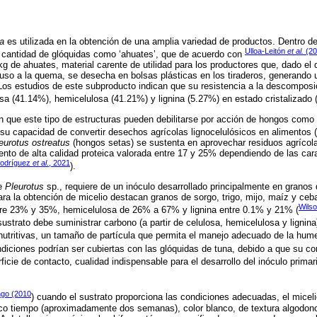
ca
es utilizada en la obtención de una amplia variedad de productos. Dentro d
Ulloa-Leitón
et al.
(20
n cantidad de glóquidas como ‘ahuates’, que de acuerdo con
g de ahuates, material carente de utilidad para los productores que, dado el d
cluso a la quema, se desecha en bolsas plásticas en los tiraderos, generando
Los estudios de este subproducto indican que su resistencia a la descomposi
osa (41.14%), hemicelulosa (41.21%) y lignina (5.27%) en estado cristalizado 
 que este tipo de estructuras pueden debilitarse por acción de hongos como
u capacidad de convertir desechos agrícolas lignocelulósicos en alimentos (
eurotus ostreatus
(hongos setas) se sustenta en aprovechar residuos agrícol
mento de alta calidad proteica valorada entre 17 y 25% dependiendo de las cara
odríguez
et al
., 2021
).
de
Pleurotus
sp., requiere de un inóculo desarrollado principalmente en granos 
ara la obtención de micelio destacan granos de sorgo, trigo, mijo, maíz y ceb
Wilso
tre 23% y 35%, hemicelulosa de 26% a 67% y lignina entre 0.1% y 21% (
sustrato debe suministrar carbono (a partir de celulosa, hemicelulosa y ligni
utritivas, un tamaño de partícula que permita el manejo adecuado de la hume
ndiciones podrían ser cubiertas con las glóquidas de tuna, debido a que su 
cie de contacto, cualidad indispensable para el desarrollo del inóculo primari
go (2010
) cuando el sustrato proporciona las condiciones adecuadas, el miceli
 tiempo (aproximadamente dos semanas), color blanco, de textura algodono