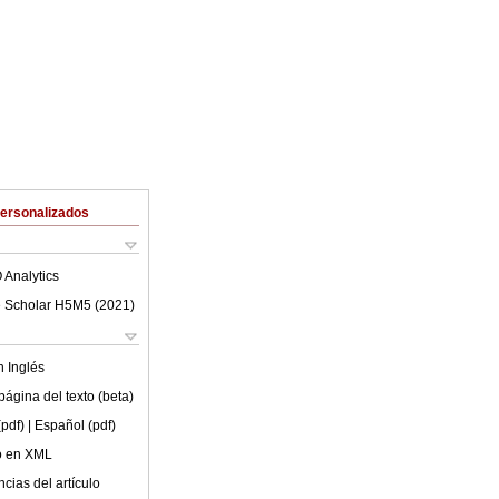
Personalizados
 Analytics
 Scholar H5M5 (
2021
)
en
Inglés
ágina del texto (beta)
(pdf)
| Español (pdf)
lo en XML
cias del artículo