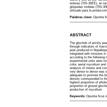
enteras (70S-30EE), en tan
glóquidas molidas (70S-30E
utilizado para la producció
Palabras clave:
Opuntia fi
ABSTRACT
The glochids of prickly pe
through indicators of macro
pear produced in Nopaltepe
integrated with mixtures in
according to the followi
experimental units were in
color, aerial mycelium and
analysis of means and con
very dense to dense was ob
adequate to promote the b
density corresponded to th
highest proportion of whol
proportion of ground gloch
production of mycelium.
Keywords:
Opuntia ficus i