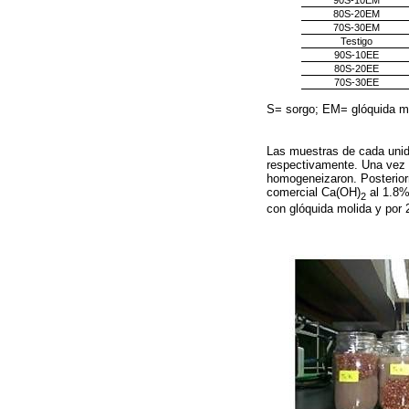
90S-10EM
80S-20EM
70S-30EM
Testigo
90S-10EE
80S-20EE
70S-30EE
S= sorgo; EM= glóquida mo
Las muestras de cada unid
respectivamente. Una vez r
homogeneizaron. Posteriorm
comercial Ca(OH)
al 1.8%
2
con glóquida molida y por 