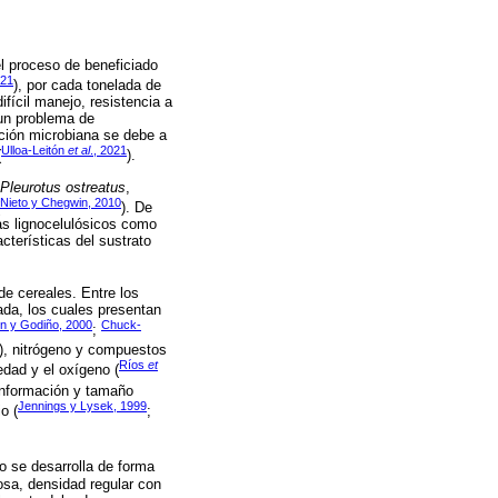
el proceso de beneficiado
21
), por cada tonelada de
ifícil manejo, resistencia a
 un problema de
ción microbiana se debe a
Ulloa-Leitón
et al
., 2021
(
).
Pleurotus ostreatus
,
Nieto y Chegwin, 2010
). De
as lignocelulósicos como
cterísticas del sustrato
de cereales. Entre los
ada, los cuales presentan
n y Godiño, 2000
Chuck-
;
na), nitrógeno y compuestos
Ríos
et
dad y el oxígeno (
conformación y tamaño
Jennings y Lysek, 1999
o (
;
o se desarrolla de forma
sa, densidad regular con