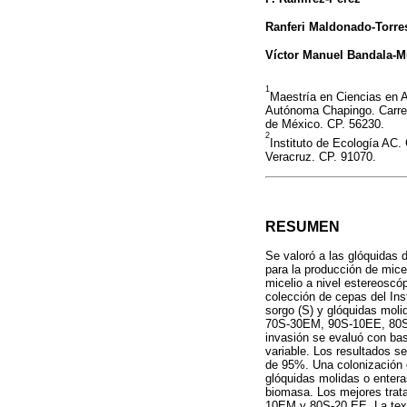
Ranferi Maldonado-Torre
Víctor Manuel Bandala-
1
Maestría en Ciencias en A
Autónoma Chapingo. Carre
de México. CP. 56230.
2
Instituto de Ecología AC.
Veracruz. CP. 91070.
RESUMEN
Se valoró a las glóquidas
para la producción de mice
micelio a nivel estereoscó
colección de cepas del Ins
sorgo (S) y glóquidas mol
70S-30EM, 90S-10EE, 80S-
invasión se evaluó con base
variable. Los resultados s
de 95%. Una colonización 
glóquidas molidas o entera
biomasa. Los mejores trat
10EM y 80S-20 EE. La textu