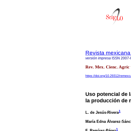
Revista mexicana 
versión impresa
ISSN
2007-
Rev. Mex. Cienc. Agríc
https://doi.org/10.29312/remexc
Uso potencial de 
la producción de 
1
L. de Jesús-Rivera
María Edna Álvarez-Sán
1
F. Ramírez-Pérez