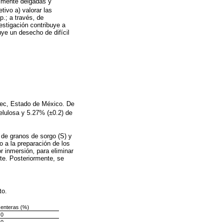
almente delgadas y
tivo a) valorar las
p.; a través, de
estigación contribuye a
ye un desecho de difícil
epec, Estado de México. De
elulosa y 5.27% (±0.2) de
 de granos de sorgo (S) y
io a la preparación de los
r inmersión, para eliminar
te. Posteriormente, se
nto.
 enteras (%)
0