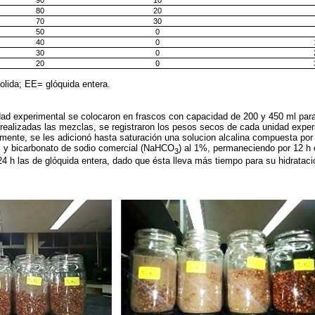
90
10
80
20
70
30
50
0
40
0
30
0
20
0
lida; EE= glóquida entera.
ad experimental se colocaron en frascos con capacidad de 200 y 450 ml para 
ealizadas las mezclas, se registraron los pesos secos de cada unidad exper
ente, se les adicionó hasta saturación una solucion alcalina compuesta por 
 y bicarbonato de sodio comercial (NaHCO
) al 1%, permaneciendo por 12 h 
3
24 h las de glóquida entera, dado que ésta lleva más tiempo para su hidrataci