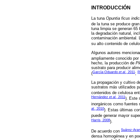
INTRODUCCIÓN
La tuna
Opuntia ficus indi
de la tuna se produce gra
tuna limpia se generan 65 k
la degradación natural, in
contaminación ambiental. 
su alto contenido de celul
Algunos autores mencionan
ampliamente conocido por s
hecho, la producción de
Pl
sustrato para producir ali
García-Oduardo
et al
., 2011
R
(
;
La propagación y cultivo 
sustratos más utilizados p
contenidos de celulosa en
Hernández
et al
., 2011
). Este 
inorgánicos como fuentes n
al
., 2010
). Estas últimas co
puede generar mayor superfi
Harris, 2008
).
Suárez-Aran
De acuerdo con
densa homogénea y en poco