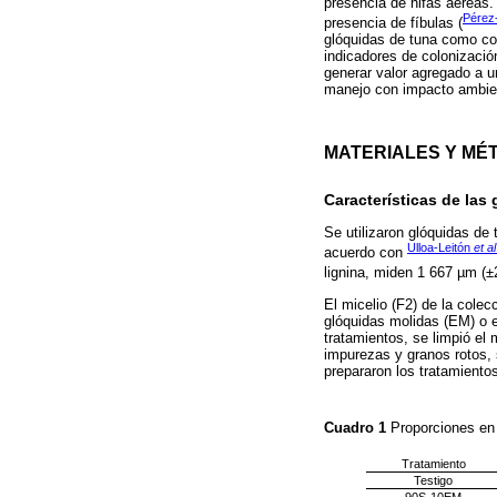
presencia de hifas aéreas.
Pérez
presencia de fíbulas (
glóquidas de tuna como co
indicadores de colonizació
generar valor agregado a u
manejo con impacto ambient
MATERIALES Y MÉ
Características de las
Se utilizaron glóquidas de
Ulloa-Leitón
et al
acuerdo con
lignina, miden 1 667 µm (±
El micelio (F2) de la cole
glóquidas molidas (EM) o e
tratamientos, se limpió el 
impurezas y granos rotos, 
prepararon los tratamiento
Cuadro 1
Proporciones en 
Tratamiento
Testigo