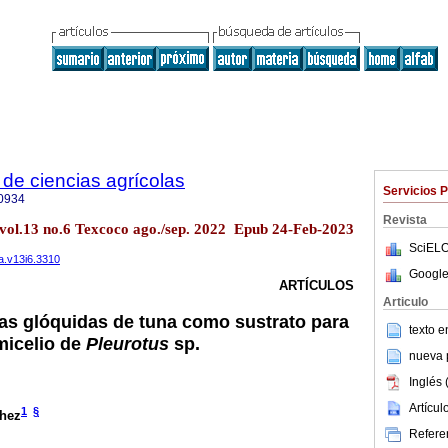
de ciencias agrícolas
Servicios 
0934
Revista
 vol.13 no.6 Texcoco ago./sep. 2022 Epub 24-Feb-2023
SciELO
a.v13i6.3310
Google
ARTÍCULOS
Articulo
las glóquidas de tuna como sustrato para
texto 
micelio de
Pleurotus
sp.
nueva p
Inglés 
Artícu
1
§
chez
Referen