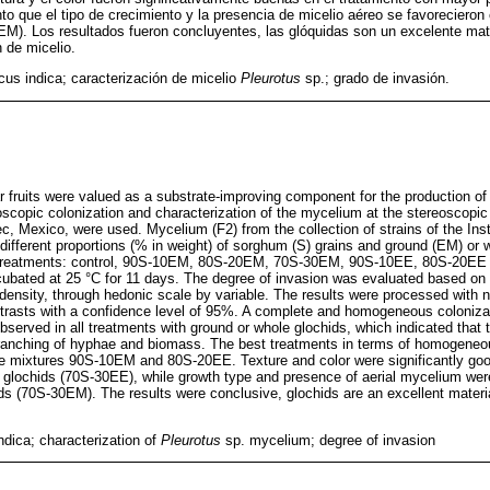
to que el tipo de crecimiento y la presencia de micelio aéreo se favorecieron
M). Los resultados fueron concluyentes, las glóquidas son un excelente mat
n de micelio.
cus indica; caracterización de micelio
Pleurotus
sp.; grado de invasión.
ar fruits were valued as a substrate-improving component for the production o
scopic colonization and characterization of the mycelium at the stereoscopic 
c, Mexico, were used. Mycelium (F2) from the collection of strains of the Ins
 different proportions (% in weight) of sorghum (S) grains and ground (EM) or 
ng treatments: control, 90S-10EM, 80S-20EM, 70S-30EM, 90S-10EE, 80S-20E
cubated at 25 °C for 11 days. The degree of invasion was evaluated based on t
 density, through hedonic scale by variable. The results were processed with n
trasts with a confidence level of 95%. A complete and homogeneous coloniza
served in all treatments with ground or whole glochids, which indicated that 
ranching of hyphae and biomass. The best treatments in terms of homogeneo
e mixtures 90S-10EM and 80S-20EE. Texture and color were significantly good
e glochids (70S-30EE), while growth type and presence of aerial mycelium wer
ids (70S-30EM). The results were conclusive, glochids are an excellent materia
ndica; characterization of
Pleurotus
sp. mycelium; degree of invasion