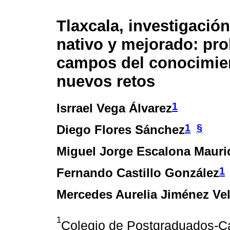
Tlaxcala, investigació
nativo y mejorado: pro
campos del conocimie
nuevos retos
1
Isrrael Vega Álvarez
1
§
Diego Flores Sánchez
Miguel Jorge Escalona Mauri
1
Fernando Castillo González
Mercedes Aurelia Jiménez Ve
1
Colegio de Postgraduados-Ca