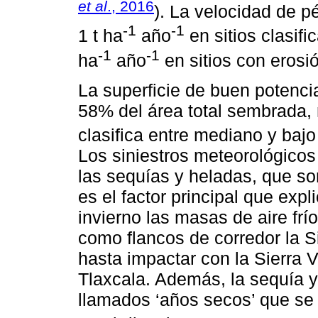
et al
., 2016
). La velocidad de p
-1
-1
1 t ha
año
en sitios clasifi
-1
-1
ha
año
en sitios con erosi
La superficie de buen potenci
58% del área total sembrada,
clasifica entre mediano y bajo
Los siniestros meteorológicos
las sequías y heladas, que so
es el factor principal que expl
invierno las masas de aire frí
como flancos de corredor la S
hasta impactar con la Sierra 
Tlaxcala. Además, la sequía y 
llamados ‘años secos’ que se 