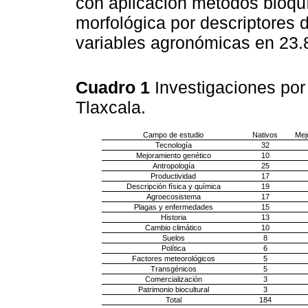
con aplicación métodos bioqu
morfológica por descriptores 
variables agronómicas en 23.
Cuadro 1
Investigaciones por
Tlaxcala.
Campo de estudio
Nativos
Mej
Tecnología
32
Mejoramiento genético
10
Antropología
25
Productividad
17
Descripción física y química
19
Agroecosistema
17
Plagas y enfermedades
15
Historia
13
Cambio climático
10
Suelos
8
Política
6
Factores meteorológicos
5
Transgénicos
5
Comercialización
3
Patrimonio biocultural
3
Total
184