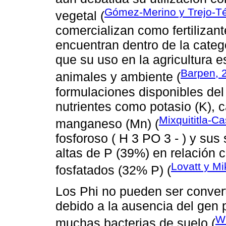
Gómez-Merino y Trejo-Té
vegetal (
comercializan como fertilizant
encuentran dentro de la categor
que su uso en la agricultura 
Barpen, 
animales y ambiente (
formulaciones disponibles del
nutrientes como potasio (K), ca
Mixquititla-Ca
manganeso (Mn) (
fosforoso ( H 3 PO 3 - ) y su
altas de P (39%) en relación co
Lovatt y M
fosfatados (32% P) (
Los Phi no pueden ser convert
debido a la ausencia del gen 
Wu
muchas bacterias de suelo (