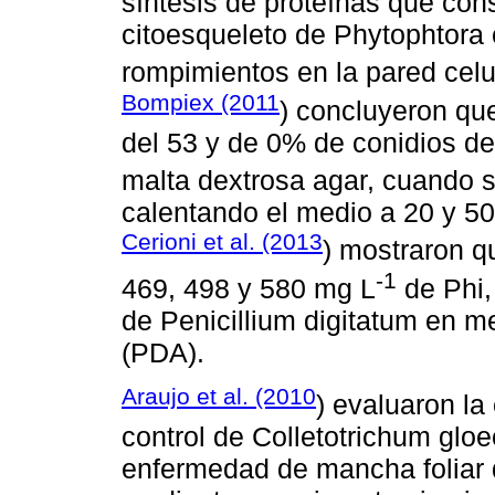
síntesis de proteínas que cons
citoesqueleto de Phytophtora 
rompimientos en la pared celul
Bompiex (2011
) concluyeron qu
del 53 y de 0% de conidios d
malta dextrosa agar, cuando s
calentando el medio a 20 y 50
Cerioni et al. (2013
) mostraron q
-1
469, 498 y 580 mg L
de Phi,
de Penicillium digitatum en m
(PDA).
Araujo et al. (2010
) evaluaron la 
control de Colletotrichum glo
enfermedad de mancha foliar 