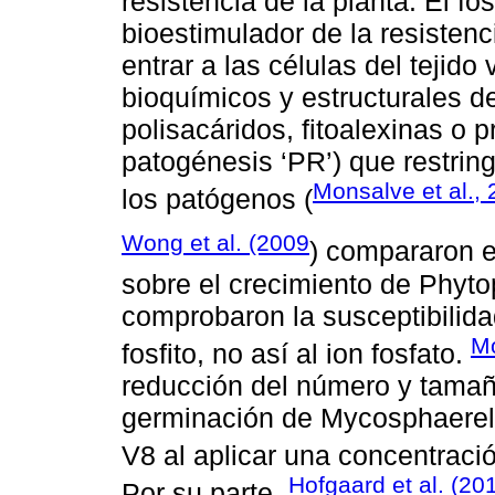
resistencia de la planta. El f
bioestimulador de la resistenc
entrar a las células del tejid
bioquímicos y estructurales d
polisacáridos, fitoalexinas o 
patogénesis ‘PR’) que restrin
Monsalve et al.,
los patógenos (
Wong et al. (2009
) compararon el
sobre el crecimiento de Phyto
comprobaron la susceptibilida
Mo
fosfito, no así al ion fosfato.
reducción del número y tamañ
germinación de Mycosphaerella
V8 al aplicar una concentraci
Hofgaard et al. (20
Por su parte,