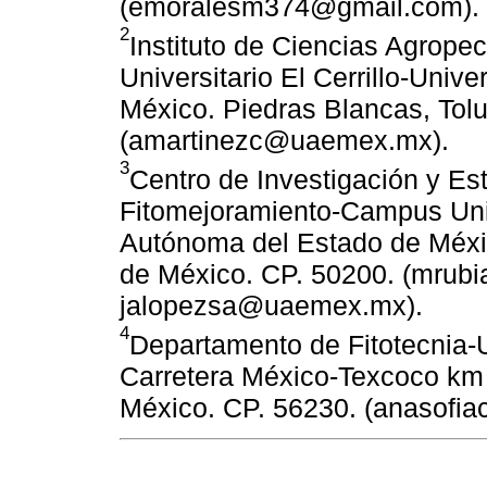
(emoralesm374@gmail.com).
2
Instituto de Ciencias Agrop
Universitario El Cerrillo-Uni
México. Piedras Blancas, Tol
(amartinezc@uaemex.mx).
3
Centro de Investigación y E
Fitomejoramiento-Campus Unive
Autónoma del Estado de Méxic
de México. CP. 50200. (mru
jalopezsa@uaemex.mx).
4
Departamento de Fitotecnia
Carretera México-Texcoco km 
México. CP. 56230. (anasofi