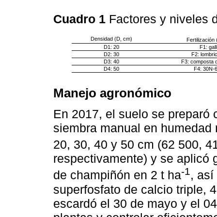
Cuadro 1
Factores y niveles 
Densidad (D, cm)
Fertilización 
D1: 20
F1: gal
D2: 30
F2: lombri
D3: 40
F3: composta 
D4: 50
F4: 30N-
Manejo agronómico
En 2017, el suelo se preparó 
siembra manual en humedad res
20, 30, 40 y 50 cm (62 500, 4
respectivamente) y se aplicó
-1
de champiñón en 2 t ha
, as
superfosfato de calcio triple,
escardó el 30 de mayo y el 04