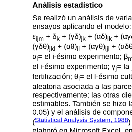
Análisis estadístico
Se realizó un análisis de va
ensayos aplicando el modelo:
ε
+ δ
+ (γδ)
+ (αδ)
+ (αγ
ijm
k
jk
ik
(γδθ)
+ (αθ)
+ (αγθ)
+ (αδθ
jkl
il
ijl
α
= el i-ésimo experimento; β
i
m
el i-ésimo experimento; γ
= la
j
fertilización; θ
= el l-ésimo cult
l
aleatoria asociada a las parc
respectivamente; las otras d
estimables. También se hizo 
0.05) y el análisis de compon
Statistical Analysis System, 1988
(
)
elaboró en Microsoft Excel, 