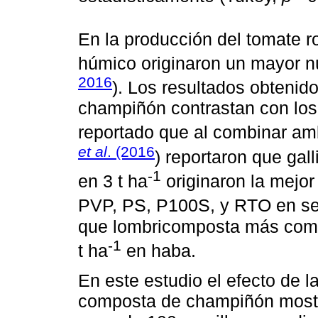
En la producción del tomate 
húmico originaron un mayor nú
2016
). Los resultados obtenid
champiñón contrastan con los
reportado que al combinar am
et al
. (2016
) reportaron que ga
-1
en 3 t ha
originaron la mejor
PVP, PS, P100S, y RTO en se
que lombricomposta más comp
-1
t ha
en haba.
En este estudio el efecto de l
composta de champiñón mostr