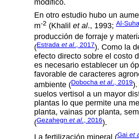
modificó.
En otro estudio hubo un aumen
-2
Al-Suh
m
(Khalil
et al
., 1993;
producción de forraje y mater
Estrada
et al
., 2017
(
). Como la d
efecto directo sobre el costo d
es necesario establecer un óp
favorable de caracteres agro
Dobocha
et al
., 2019
ambiente (
)
suelos vertisol a un mayor dis
plantas lo que permite una me
planta, vainas por planta, sem
Gezahegn
et al
., 2016
(
).
Gai
et 
La fertilización mineral (