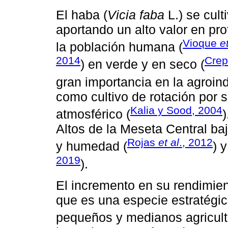
El haba (
Vicia faba
L.) se cul
aportando un alto valor en pr
Vioque
e
la población humana (
2014
Cre
) en verde y en seco (
gran importancia en la agroind
como cultivo de rotación por s
Kalia y Sood, 2004
atmosférico (
Altos de la Meseta Central baj
Rojas
et al
., 2012
y humedad (
) 
2019
).
El incremento en su rendimien
que es una especie estratégic
pequeños y medianos agricult