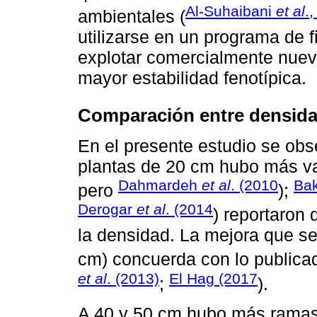
Al-Suhaibani
et al
.
ambientales (
utilizarse en un programa de 
explotar comercialmente nuevo
mayor estabilidad fenotípica.
Comparación entre densida
En el presente estudio se obs
plantas de 20 cm hubo más vai
Dahmardeh
et al
. (2010
Bak
pero
);
Derogar
et al
. (2014
) reportaron
la densidad. La mejora que s
cm) concuerda con lo publica
et al
. (2013)
El Hag (2017
;
).
A 40 y 50 cm hubo más ramas 