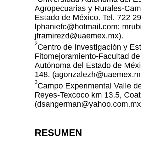
Agropecuarias y Rurales-Campus
Estado de México. Tel. 722 2
lphaniefc@hotmail.com; mru
jframirezd@uaemex.mx).
2
Centro de Investigación y E
Fitomejoramiento-Facultad de
Autónoma del Estado de Méxic
148. (agonzalezh@uaemex.m
3
Campo Experimental Valle de
Reyes-Texcoco km 13.5, Coatl
(dsangerman@yahoo.com.mx
RESUMEN