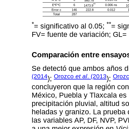
560.78
4
**
E*F*C
6
0.006 ns
1473.9
10
Error c
146
222.8
0.012
Total
287
*
**
= significativo al 0.05;
= sig
FV= fuente de variación; GL= 
Comparación entre ensayo
Se detectó que ambos años di
(2014
Orozco
et al
. (2013
Oroz
);
);
concluyeron que la región con
México, Puebla y Tlaxcala es
precipitación pluvial, altitud 
heladas y granizo. La prueba 
las variables AP, DF, NVP, P
a una mejor expresión en
Vici