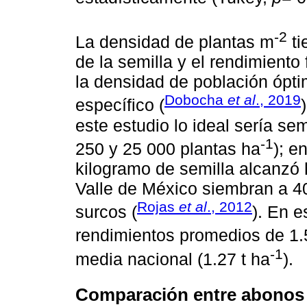
-2
La densidad de plantas m
ti
de la semilla y el rendimiento 
la densidad de población ópt
Dobocha
et al
., 2019
específico (
este estudio lo ideal sería se
-1
250 y 25 000 plantas ha
); e
kilogramo de semilla alcanzó 
Valle de México siembran a 40
Rojas
et al
., 2012
surcos (
). En e
rendimientos promedios de 1.5
-1
media nacional (1.27 t ha
).
Comparación entre abonos