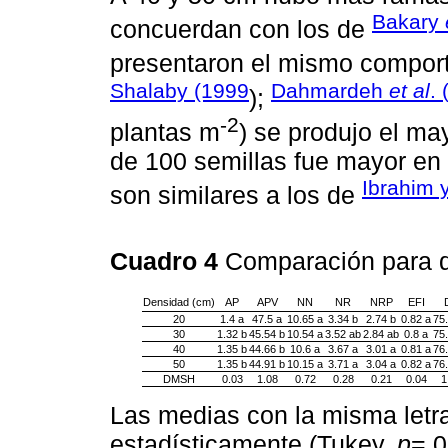
Bakary
concuerdan con los de
presentaron el mismo comport
Shalaby (1999
Dahmardeh
et al
.
);
-2
plantas m
) se produjo el ma
de 100 semillas fue mayor en 
Ibrahim 
son similares a los de
Cuadro 4
Comparación para 
Densidad (cm)
AP
APV
NN
NR
NRP
EFI
20
1.4 a
47.5 a
10.65 a
3.34 b
2.74 b
0.82 a
75
30
1.32 b
45.54 b
10.54 a
3.52 ab
2.84 ab
0.8 a
75
40
1.35 b
44.66 b
10.6 a
3.67 a
3.01 a
0.81 a
76
50
1.35 b
44.91 b
10.15 a
3.71 a
3.04 a
0.82 a
76
DMSH
0.03
1.08
0.72
0.28
0.21
0.04
1
Las medias con la misma letr
estadísticamente (Tukey,
p
= 0