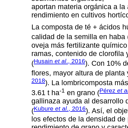
aportan materia orgánica a la 
rendimiento en cultivos hortíc
La composta de té + ácidos h
calidad de la semilla en haba 
oveja más fertilizante químic
ramas, contenido de clorofila
Husain
et al
., 2016
(
). Con 10% d
flores, mayor altura de planta
2018
). La lombricomposta má
-1
Pérez
et a
3.61 t ha
en grano (
gallinaza ayuda al desarrollo 
Kubure
et al
., 2016
(
). Así, el obj
los efectos de la densidad de 
rendimiento de grano y caracte