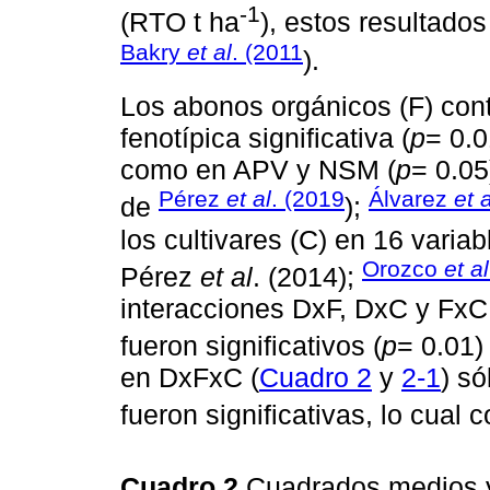
-1
(RTO t ha
), estos resultados
Bakry
et al
. (2011
).
Los abonos orgánicos (F) cont
fenotípica significativa (
p
= 0.
como en APV y NSM (
p
= 0.05
Pérez
et al
. (2019
Álvarez
et a
de
);
los cultivares (C) en 16 variab
Orozco
et al
Pérez
et al
. (2014);
interacciones DxF, DxC y FxC,
fueron significativos (
p
= 0.01
en DxFxC (
Cuadro 2
y
2-1
) só
fueron significativas, lo cual 
Cuadro 2
Cuadrados medios y 