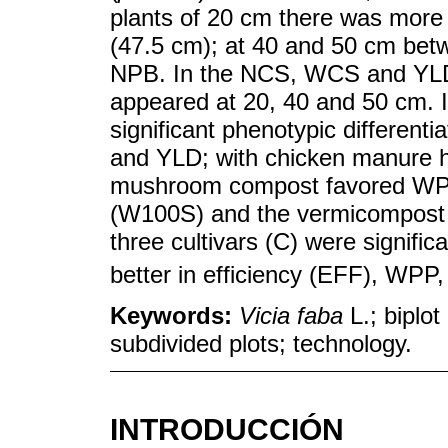
plants of 20 cm there was mor
(47.5 cm); at 40 and 50 cm bet
NPB. In the NCS, WCS and YLD 
appeared at 20, 40 and 50 cm. In
significant phenotypic differentia
and YLD; with chicken manure 
mushroom compost favored WPP
(W100S) and the vermicompost
three cultivars (C) were significa
better in efficiency (EFF), WP
Keywords:
Vicia faba
L.; biplot
subdivided plots; technology.
INTRODUCCIÓN