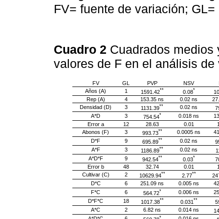
FV= fuente de variación; GL= 
Cuadro 2
Cuadrados medios y 
valores de F en el análisis d
FV
GL
PVP
NSV
**
*
Años (A)
1
1591.42
0.08
10
Rep (A)
4
153.35 ns
0.02 ns
27
**
Densidad (D)
3
0.02 ns
1131.39
7
*
A*D
3
0.018 ns
13
754.54
Error a
12
28.63
0.01
**
Abonos (F)
3
0.0005 ns
41
993.73
**
D*F
9
0.02 ns
695.89
9
**
A*F
3
0.02 ns
1186.89
1
**
*
A*D*F
9
942.54
0.03
7
Error b
48
32.74
0.01
**
**
Cultivar (C)
2
10629.94
2.77
24
D*C
6
251.09 ns
0.005 ns
42
*
F*C
6
0.006 ns
25
564.72
**
**
D*F*C
18
1017.38
0.031
5
A*C
2
6.82 ns
0.014 ns
14
*
A*D*C
6
0.016 ns