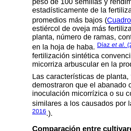
peso de 100 semillas y rendimi
estadísticamente de la fertiliz
promedios más bajos (
Cuadro
estiércol de oveja más fertili
planta, número de ramas, cont
Díaz
et al
. 
en la hoja de haba.
fertilización sintética conven
micorriza arbuscular en la pro
Las características de planta,
demostraron que el abanado c
inoculación micorrízica o su 
similares a los causados por la
2016
.).
Comparación entre cultivar