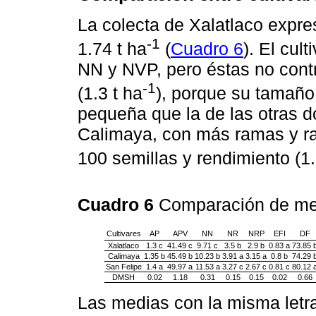
La colecta de Xalatlaco expr
-1
1.74 t ha
(
Cuadro 6
). El cul
NN y NVP, pero éstas no cont
-1
(1.3 t ha
), porque su tamaño
pequeña que la de las otras do
Calimaya, con más ramas y r
100 semillas y rendimiento (1.
Cuadro 6
Comparación de med
Cultivares
AP
APV
NN
NR
NRP
EFI
DF
Xalatlaco
1.3 c
41.49 c
9.71 c
3.5 b
2.9 b
0.83 a
73.85 
Calimaya
1.35 b
45.49 b
10.23 b
3.91 a
3.15 a
0.8 b
74.29 
San Felipe
1.4 a
49.97 a
11.53 a
3.27 c
2.67 c
0.81 c
80.12 
DMSH
0.02
1.18
0.31
0.15
0.15
0.02
0.66
Las medias con la misma letr