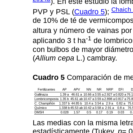
). En este estudio la l
Chaich
PVP y PSL (
Cuadro 5
);
de 10% de té de vermicompost
altura y número de vainas por
-1
aplicando 3 t ha
de lombrico
con bulbos de mayor diámetro
(
Allium cepa
L.) cambray.
Cuadro 5
Comparación de me
Fertilizantes
AP
APV
NN
NR
NRP
EFI
D
Gallinaza
1.39 a
46.61 a
10.66 a
3.55 a
2.927 a
0.820 a
76.1
Lombricomposta
1.35 b
45.61 ab
10.47 a
3.59 a
2.898 a
0.817 a
75.8
C. Champiñón
1.337 b
44.85 b
10.4 a
3.54 a
2.9 a
0.82 a
75.
Químico
1.338 b
45.53 ab
10.42 a
3.58 a
2.91 a
0.8 a
76.
DMSH
0.028
1.57
0.5
0.17
0.19
0.03
0.
Las medias con la misma letr
estadísticamente (Tukey,
p
= 0