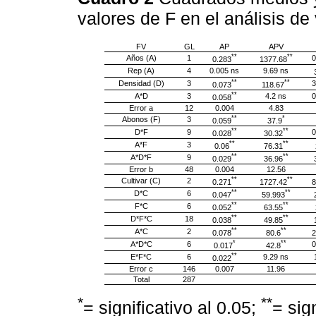
valores de F en el análisis d
FV
GL
AP
APV
**
**
Años (A)
1
0
0.283
1377.68
Rep (A)
4
0.005 ns
9.69 ns
**
**
Densidad (D)
3
3
0.073
118.67
**
A*D
3
4.2 ns
0
0.058
Error a
12
0.004
4.83
**
*
Abonos (F)
3
0.059
37.9
**
**
D*F
9
0
0.028
30.32
**
**
A*F
3
0.06
76.31
**
**
A*D*F
9
0.029
36.96
Error b
48
0.004
12.56
**
**
Cultivar (C)
2
0.271
1727.42
8
**
**
D*C
6
0.047
59.993
**
**
F*C
6
0.052
63.55
**
**
D*F*C
18
0.038
49.85
**
**
A*C
2
0.078
80.6
2
*
**
A*D*C
6
0
0.017
42.8
**
E*F*C
6
9.29 ns
0.022
Error c
146
0.007
11.96
Total
287
*
**
= significativo al 0.05;
= sig