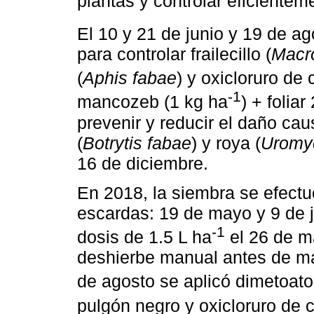
plantas y controlar eficientem
El 10 y 21 de junio y 19 de ag
para controlar frailecillo (
Macr
(
Aphis fabae
) y oxicloruro de
-1
mancozeb (1 kg ha
) + folia
prevenir y reducir el daño c
(
Botrytis fabae
) y roya (
Uromy
16 de diciembre.
En 2018, la siembra se efectuó
escardas: 19 de mayo y 9 de 
-1
dosis de 1.5 L ha
el 26 de ma
deshierbe manual antes de mad
de agosto se aplicó dimetoato
pulgón negro y oxicloruro de