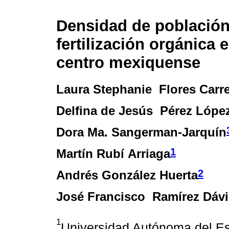
Densidad de población
fertilización orgánica 
centro mexiquense
Laura Stephanie Flores Carr
Delfina de Jesús Pérez Lópe
Dora Ma. Sangerman-Jarquín
1
Martín Rubí Arriaga
2
Andrés González Huerta
José Francisco Ramírez Dávi
1
Universidad Autónoma del Es