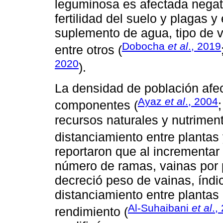
leguminosa es afectada negati
fertilidad del suelo y plagas
suplemento de agua, tipo de 
Dobocha
et al
., 2019
entre otros (
2020
).
La densidad de población afec
Ayaz
et al
., 2004
componentes (
recursos naturales y nutriment
distanciamiento entre plantas
reportaron que al incrementar
número de ramas, vainas por p
decreció peso de vainas, índi
distanciamiento entre plantas
Al-Suhaibani
et al
.,
rendimiento (