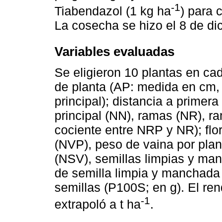
-1
Tiabendazol (1 kg ha
) para 
La cosecha se hizo el 8 de di
Variables evaluadas
Se eligieron 10 plantas en cada
de planta (AP: medida en cm, d
principal); distancia a primer
principal (NN), ramas (NR), r
cociente entre NRP y NR); flor
(NVP), peso de vaina por plan
(NSV), semillas limpias y ma
de semilla limpia y manchada
semillas (P100S; en g). El re
-1
extrapoló a t ha
.