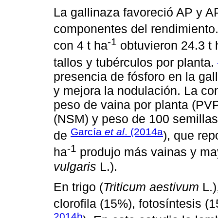
La gallinaza favoreció AP y A
componentes del rendimiento
-1
con 4 t ha
obtuvieron 24.3 t 
tallos y tubérculos por planta.
presencia de fósforo en la gall
y mejora la nodulación. La 
peso de vaina por planta (PV
(NSM) y peso de 100 semillas 
García
et al
. (2014a
de
), que rep
-1
ha
produjo más vainas y mayo
vulgaris
L.).
En trigo (
Triticum aestivum
L.)
clorofila (15%), fotosíntesis 
2014b