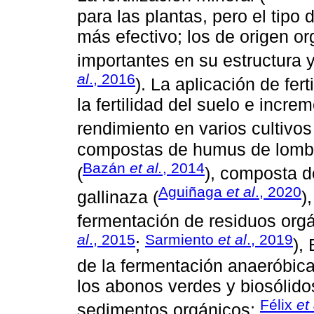
para las plantas, pero el tipo d
más efectivo; los de origen or
importantes en su estructura y
al
., 2016
). La aplicación de fer
la fertilidad del suelo e incre
rendimiento en varios cultivos
compostas de humus de lombr
Bazán
et al.
, 2014
(
), composta 
Aguiñaga
et al
., 2020
gallinaza (
)
fermentación de residuos org
al
., 2015
Sarmiento
et al
., 2019
;
),
de la fermentación anaeróbica
los abonos verdes y biosólidos
Félix
et 
sedimentos orgánicos;