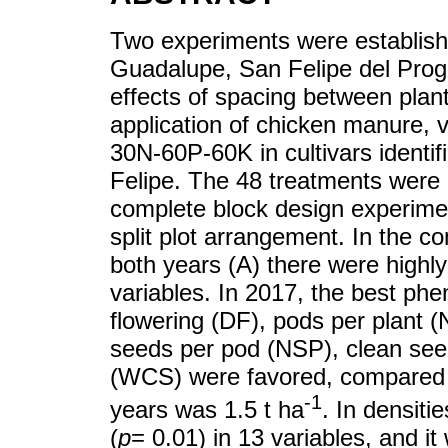
Two experiments were establish
Guadalupe, San Felipe del Progr
effects of spacing between plan
application of chicken manure
30N-60P-60K in cultivars identi
Felipe. The 48 treatments were 
complete block design experiment
split plot arrangement. In the c
both years (A) there were highly 
variables. In 2017, the best phe
flowering (DF), pods per plant 
seeds per pod (NSP), clean see
(WCS) were favored, compared t
-1
years was 1.5 t ha
. In densiti
(
p
= 0.01) in 13 variables, and i