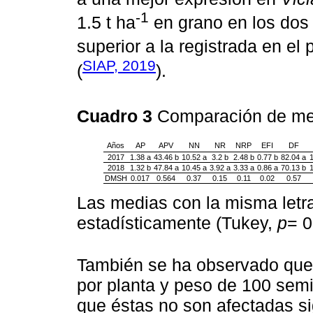
-1
1.5 t ha
en grano en los dos
superior a la registrada en el 
SIAP, 2019
(
).
Cuadro 3
Comparación de me
Años
AP
APV
NN
NR
NRP
EFI
DF
2017
1.38 a
43.46 b
10.52 a
3.2 b
2.48 b
0.77 b
82.04 a
2018
1.32 b
47.84 a
10.45 a
3.92 a
3.33 a
0.86 a
70.13 b
DMSH
0.017
0.564
0.37
0.15
0.11
0.02
0.57
Las medias con la misma letr
estadísticamente (Tukey,
p
= 0
También se ha observado que 
por planta y peso de 100 semi
que éstas no son afectadas si