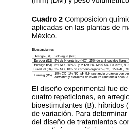
(mm) (DM) y peso volumétrico 
Cuadro 2
Composicion químic
aplicadas en las plantas de m
México.
Bioestimulantes
Testigo (B1)
Sólo agua (test)
Eurobor (B2)
5% de N orgánico (NO), 25% de aminoácidos libres 
Euroligo (B3)
5% NO, 25% AL y M (Zn 1%, Mn 0.5%, Fe 0.5%, B 0
Eurodual (B4)
3% NO, 10% de carbono orgánico (CO), 15% AL, 8
10% CO, 1% NO, pH 8.9, sustancia orgánica con pes
Euroalg (B5)
nodosum
y extractos de levadura (sustancia seca: 3
El diseño experimental fue d
cuatro repeticiones, en arregl
bioestimulantes (B), híbridos 
de variación. Para determinar 
del diseño de tratamientos con