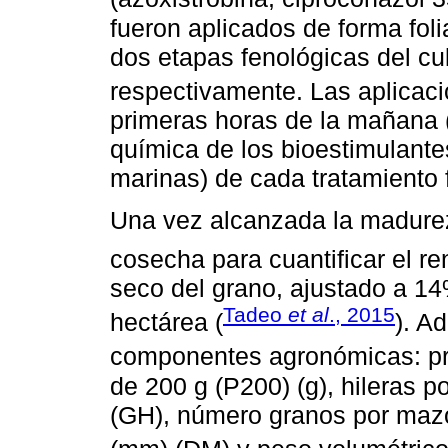
fueron aplicados de forma fol
dos etapas fenológicas del cul
respectivamente. Las aplicacio
primeras horas de la mañana 
química de los bioestimulante
marinas) de cada tratamiento 
Una vez alcanzada la madurez 
cosecha para cuantificar el re
seco del grano, ajustado a 1
Tadeo
et al
., 2015
hectárea (
). A
componentes agronómicas: pro
de 200 g (P200) (g), hileras p
(GH), número granos por maz