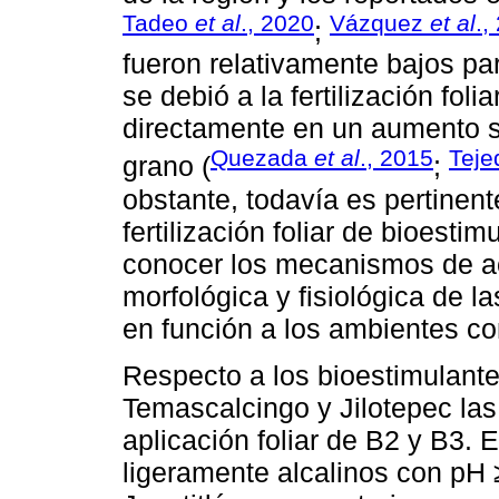
Tadeo
et al
., 2020
Vázquez
et al
.,
;
fueron relativamente bajos pa
se debió a la fertilización fol
directamente en un aumento si
Quezada
et al
., 2015
Tej
grano (
;
obstante, todavía es pertinent
fertilización foliar de bioestim
conocer los mecanismos de ac
morfológica y fisiológica de la
en función a los ambientes co
Respecto a los bioestimulante
Temascalcingo y Jilotepec las
aplicación foliar de B2 y B3.
ligeramente alcalinos con pH ≥