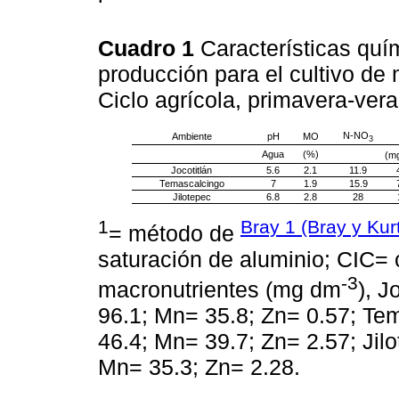
Cuadro 1
Características quí
producción para el cultivo de
Ciclo agrícola, primavera-ver
N-NO
Ambiente
pH
MO
3
Agua
(%)
(m
Jocotitlán
5.6
2.1
11.9
Temascalcingo
7
1.9
15.9
Jilotepec
6.8
2.8
28
1
Bray 1 (Bray y Kur
= método de
saturación de aluminio; CIC= 
-3
macronutrientes (mg dm
), J
96.1; Mn= 35.8; Zn= 0.57; Te
46.4; Mn= 39.7; Zn= 2.57; Jil
Mn= 35.3; Zn= 2.28.