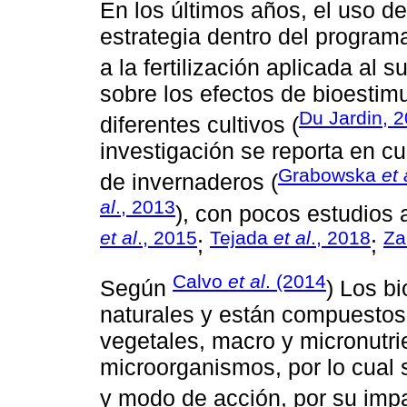
En los últimos años, el uso d
estrategia dentro del program
a la fertilización aplicada al su
sobre los efectos de bioestim
Du Jardin, 
diferentes cultivos (
investigación se reporta en cu
Grabowska
et 
de invernaderos (
al
., 2013
), con pocos estudios 
et al
., 2015
Tejada
et al
., 2018
Za
;
;
Calvo
et al
. (2014
Según
) Los b
naturales y están compuesto
vegetales, macro y micronutri
microorganismos, por lo cual 
y modo de acción, por su impa