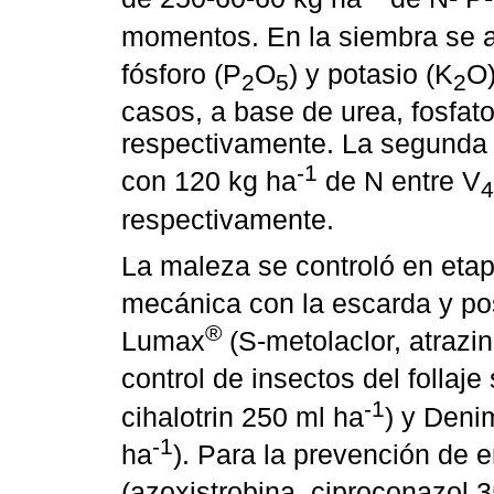
momentos. En la siembra se a
fósforo (P
O
) y potasio (K
O)
2
5
2
casos, a base de urea, fosfato
respectivamente. La segunda y
-1
con 120 kg ha
de N entre V
4
respectivamente.
La maleza se controló en etapa
mecánica con la escarda y pos
®
Lumax
(S-metolaclor, atrazi
control de insectos del follaj
-1
cihalotrin 250 ml ha
) y Deni
-1
ha
). Para la prevención de 
(azoxistrobina, ciproconazol 