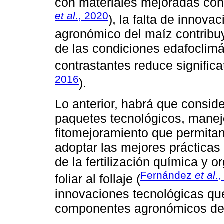
con materiales mejoradas con 
et al
., 2020
), la falta de innova
agronómico del maíz contribu
de las condiciones edafoclim
contrastantes reduce significa
2016
).
Lo anterior, habrá que consid
paquetes tecnológicos, mane
fitomejoramiento que permitan
adoptar las mejores prácticas
de la fertilización química y o
Fernández
et al
.
foliar al follaje (
innovaciones tecnológicas qu
componentes agronómicos del 