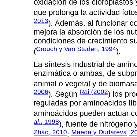
oxidación de los cloroplastos 
que prolonga la actividad fotos
2013
). Además, al funcionar c
mejora la absorción de los nu
condiciones de crecimiento s
Crouch y Van Staden, 1994
(
).
La síntesis industrial de amin
enzimática o ambas, de subpr
animal o vegetal y de biomasa
2006
Rai (2002
). Según
) los pr
reguladas por aminoácidos lib
aminoácidos pueden actuar co
al
., 1998
), fuente de nitrógeno
Zhao, 2010
Maeda y Dudareva, 2
;