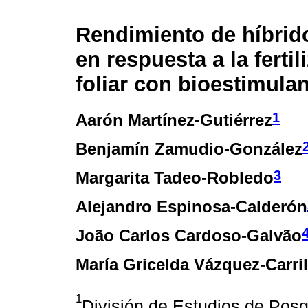
Rendimiento de híbrid
en respuesta a la fertil
foliar con bioestimula
1
Aarón Martínez-Gutiérrez
Benjamín Zamudio-González
3
Margarita Tadeo-Robledo
Alejandro Espinosa-Calderón
João Carlos Cardoso-Galvão
María Gricelda Vázquez-Carril
1
División de Estudios de Posgr