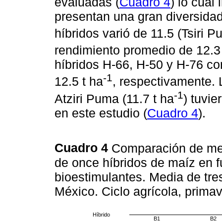
evaluadas (
Cuadro 4
) lo cual
presentan una gran diversidad 
híbridos varió de 11.5 (Tsiri P
rendimiento promedio de 12.3 
híbridos H-66, H-50 y H-76 co
-1
12.5 t ha
, respectivamente. 
-1
Atziri Puma (11.7 t ha
) tuvi
en este estudio (
Cuadro 4
).
Cuadro 4
Comparación de med
de once híbridos de maíz en f
bioestimulantes. Media de tre
México. Ciclo agrícola, prima
Híbrido
B1
B2