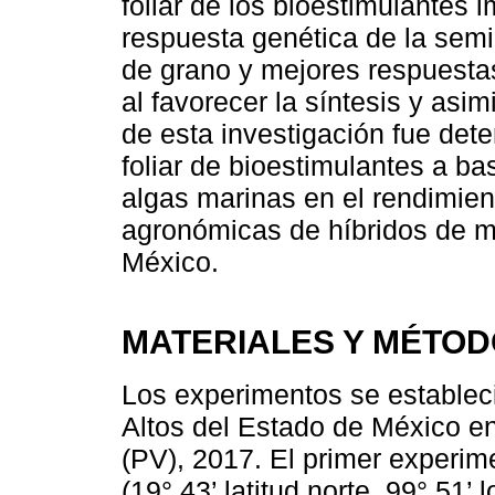
foliar de los bioestimulantes 
respuesta genética de la sem
de grano y mejores respuestas
al favorecer la síntesis y asim
de esta investigación fue deter
foliar de bioestimulantes a b
algas marinas en el rendimient
agronómicas de híbridos de ma
México.
MATERIALES Y MÉTO
Los experimentos se estableci
Altos del Estado de México en
(PV), 2017. El primer experime
(19° 43’ latitud norte, 99° 51