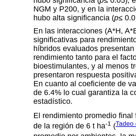
hubo significancia (
p
≤ 0.05); 
NGM y P200, y en la interac
hubo alta significancia (
p
≤ 0.0
En las interacciones (A*H, A*
significativas para rendimient
híbridos evaluados presentan
rendimiento tanto para el fac
bioestimulantes, y al menos t
presentaron respuesta positiv
En cuanto al coeficiente de v
de 6.4% lo cual garantiza la c
estadístico.
El rendimiento promedio final 
-1
Tadeo
de la región de 6 t ha
(