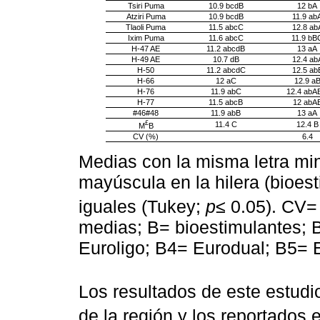
Tsiri Puma
10.9 bcdB
12 bA
Atziri Puma
10.9 bcdB
11.9 ab
Tlaoli Puma
11.5 abcC
12.8 ab
Ixim Puma
11.6 abcC
11.9 bB
H-47 AE
11.2 abcdB
13 aA
H-49 AE
10.7 dB
12.4 ab
H-50
11.2 abcdC
12.5 ab
H-66
12 aC
12.9 a
H-76
11.9 abC
12.4 abA
H-77
11.5 abcB
12 abA
#46#48
11.9 abB
13 aA
£
11.4 C
12.4 B
M
B
CV (%)
6.4
Medias con la misma letra min
mayúscula en la hilera (bioes
iguales (Tukey;
p
≤ 0.05). CV=
medias; B= bioestimulantes; 
Euroligo; B4= Eurodual; B5= 
Los resultados de este estudi
de la región y los reportados e