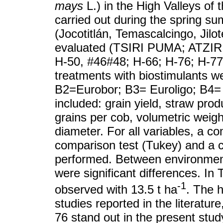
mays
L.) in the High Valleys of
carried out during the spring s
(Jocotitlán, Temascalcingo, Jilo
evaluated (TSIRI PUMA; ATZ
H-50, #46#48; H-66; H-76; H-77
treatments with biostimulants we
B2=Eurobor; B3= Euroligo; B4= 
included: grain yield, straw prod
grains per cob, volumetric weigh
diameter. For all variables, a c
comparison test (Tukey) and a c
performed. Between environment
were significant differences. In
-1
observed with 13.5 t ha
. The h
studies reported in the literatu
76 stand out in the present stud