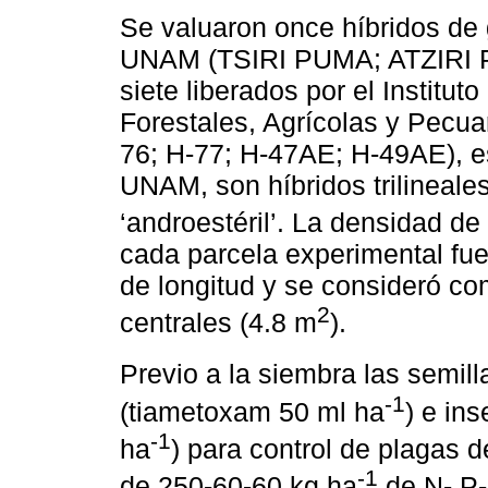
Se valuaron once híbridos de 
UNAM (TSIRI PUMA; ATZIRI 
siete liberados por el Institut
Forestales, Agrícolas y Pecua
76; H-77; H-47AE; H-49AE), es
UNAM, son híbridos trilineale
‘androestéril’. La densidad d
cada parcela experimental fue
de longitud y se consideró com
2
centrales (4.8 m
).
Previo a la siembra las semill
-1
(tiametoxam 50 ml ha
) e ins
-1
ha
) para control de plagas de
-1
de 250-60-60 kg ha
de N- P- 