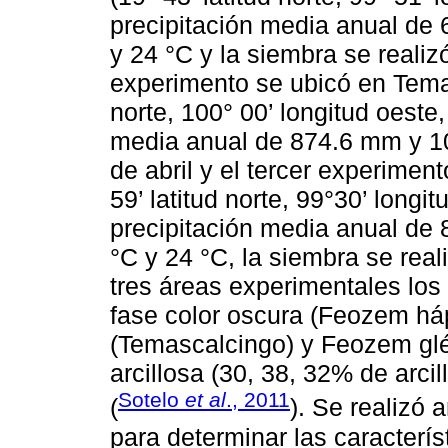
precipitación media anual de 
y 24 °C y la siembra se realiz
experimento se ubicó en Temas
norte, 100° 00’ longitud oeste
media anual de 874.6 mm y 10
de abril y el tercer experiment
59’ latitud norte, 99°30’ long
precipitación media anual de 
°C y 24 °C, la siembra se rea
tres áreas experimentales lo
fase color oscura (Feozem háp
(Temascalcingo) y Feozem gléy
arcillosa (30, 38, 32% de arci
Sotelo
et al
., 2011
(
). Se realizó 
para determinar las caracterí