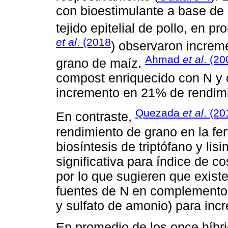
con bioestimulante a base de
tejido epitelial de pollo, en p
et al
. (2018
) observaron increm
Ahmad
et al
. (20
grano de maíz.
compost enriquecido con N y c
incremento en 21% de rendimi
Quezada
et al
. (20
En contraste,
rendimiento de grano en la fer
biosíntesis de triptófano y lis
significativa para índice de co
por lo que sugieren que exist
fuentes de N en complemento a 
y sulfato de amonio) para inc
En promedio de los once híbri