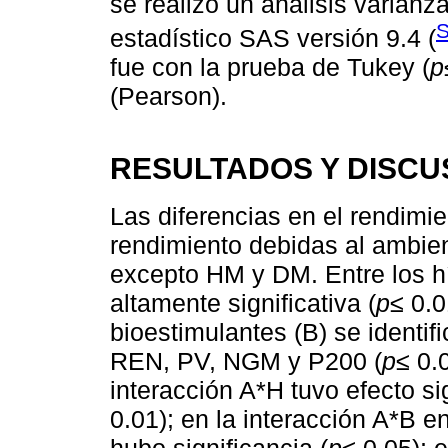
se realizó un análisis varian
S
estadístico SAS versión 9.4 (
fue con la prueba de Tukey (
p
(Pearson).
RESULTADOS Y DISCU
Las diferencias en el rendimi
rendimiento debidas al ambient
excepto HM y DM. Entre los hí
altamente significativa (
p
≤ 0.0
bioestimulantes (B) se identif
REN, PV, NGM y P200 (
p
≤ 0.
interacción A*H tuvo efecto sig
0.01); en la interacción A*B