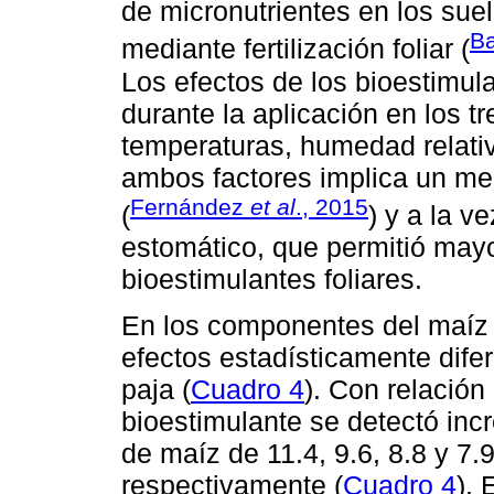
de micronutrientes en los sue
B
mediante fertilización foliar (
Los efectos de los bioestimula
durante la aplicación en los t
temperaturas, humedad relati
ambos factores implica un men
Fernández
et al
., 2015
(
) y a la v
estomático, que permitió mayor
bioestimulantes foliares.
En los componentes del maíz 
efectos estadísticamente dife
paja (
Cuadro 4
). Con relación
bioestimulante se detectó inc
de maíz de 11.4, 9.6, 8.8 y 7
respectivamente (
Cuadro 4
). 