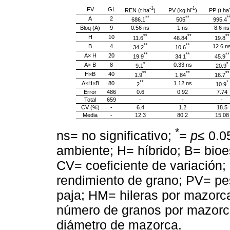
-1
-1
FV
GL
REN (t ha
)
PV (kg hl
)
PP (t ha
**
**
*
A
2
686.1
505
995.4
Bloq (A)
9
0.56 ns
1 ns
8.6 ns
**
**
**
H
10
11.6
46.84
19.8
**
**
B
4
12.6 n
34.2
10.6
**
**
**
A× H
20
19.9
34.1
45.9
*
*
A× B
8
0.33 ns
9.1
20.9
**
**
**
H×B
40
1.9
1.84
16.7
**
*
A×H×B
80
1.12 ns
2
10.9
Error
486
0.6
0.92
7.74
Total
659
-
-
-
CV (%)
-
6.4
1.2
18.5
Media
-
12.3
80.2
15.08
*
ns= no significativo;
=
p
≤ 0.0
ambiente; H= híbrido; B= bioe
CV= coeficiente de variación;
rendimiento de grano; PV= pe
paja; HM= hileras por mazorc
número de granos por mazorc
diámetro de mazorca.