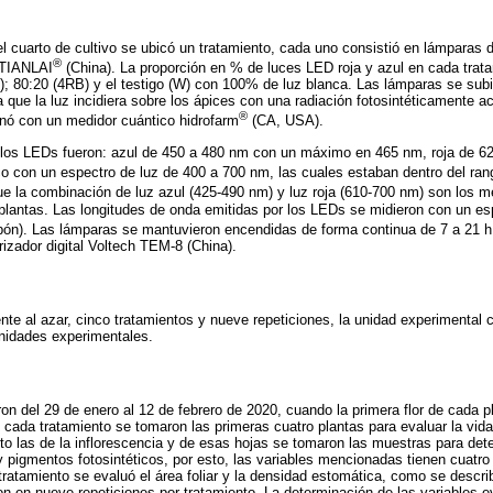
 cuarto de cultivo se ubicó un tratamiento, cada uno consistió en lámparas 
®
 TIANLAI
(China). La proporción en % de luces LED roja y azul en cada trata
; 80:20 (4RB) y el testigo (W) con 100% de luz blanca. Las lámparas se sub
a que la luz incidiera sobre los ápices con una radiación fotosintéticamente 
®
inó con un medidor cuántico hidrofarm
(CA, USA).
 los LEDs fueron: azul de 450 a 480 nm con un máximo en 465 nm, roja de 6
 con un espectro de luz de 400 a 700 nm, las cuales estaban dentro del ran
e la combinación de luz azul (425-490 nm) y luz roja (610-700 nm) son los m
s plantas. Las longitudes de onda emitidas por los LEDs se midieron con un e
pón). Las lámparas se mantuvieron encendidas de forma continua de 7 a 21 h
zador digital Voltech TEM-8 (China).
e al azar, cinco tratamientos y nueve repeticiones, la unidad experimental c
unidades experimentales.
aron del 29 de enero al 12 de febrero de 2020, cuando la primera flor de cada 
cada tratamiento se tomaron las primeras cuatro plantas para evaluar la vida e
pto las de la inflorescencia y de esas hojas se tomaron las muestras para det
y pigmentos fotosintéticos, por esto, las variables mencionadas tienen cuatro 
tratamiento se evaluó el área foliar y la densidad estomática, como se descri
n en nueve repeticiones por tratamiento. La determinación de las variables 