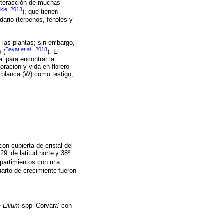
 interacción de muchas
kle, 2013
), que tienen
dario (terpenos, fenoles y
 las plantas; sin embargo,
Bayat
et al
., 2018
 (
). El
’ para encontrar la
oración y vida en florero
y blanca (W) como testigo,
on cubierta de cristal del
9’ de latitud norte y 38º
mpartimientos con una
uarto de crecimiento fueron
de
Lilium
spp ‘Corvara’ con