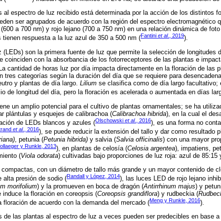
 al espectro de luz recibido está determinada por la acción de los distintos f
den ser agrupados de acuerdo con la región del espectro electromagnético q
 (600 a 700 nm) y rojo lejano (700 a 750 nm) en una relación dinámica de foto e
Fantini
et al
., 2019
s tienen respuesta a la luz azul de 350 a 500 nm (
).
 (LEDs) son la primera fuente de luz que permite la selección de longitudes 
e coinciden con la absorbancia de los fotorreceptores de las plantas e impact
 La cantidad de horas luz por día impacta directamente en la floración de las 
n tres categorías según la duración del día que se requiere para desencadenar
eutro y plantas de día largo.
Lilium
se clasifica como de día largo facultativo;
io de longitud del día, pero la floración es acelerada o aumentada en días lar
ene un amplio potencial para el cultivo de plantas ornamentales; se ha utiliz
r plántulas y esquejes de calibrachoa (
Calibrachoa hibrida
), en la cual el des
Olschowski
et al
., 2016
ción de LEDs blancos y azules (
), es una forma no conta
trand
et al
., 2016
), se puede reducir la extensión del tallo y dar como resultad
riana)
, petunia (
Petunia hibrida)
y salvia (
Salvia officinalis
) con una mayor pro
ollaeger y Runkle, 2013
), en plantas de celosía (
Celosia argentea
), impatiens, pe
miento (
Viola odorata
) cultivadas bajo proporciones de luz roja: azul de 85:15 
compactas, con un diámetro de tallo más grande y un mayor contenido de clo
Randall y López, 2014
 alta presión de sodio (
), las luces LED de rojo lejano inhib
m morifolium
) y la promueven en boca de dragón (
Antirrhinum majus
) y petun
 induce la floración en coreopsis (
Coreopsis grandiflora
) y rudbeckia (
Rudbeck
Meng y Runkle, 2016
 la floración de acuerdo con la demanda del mercado (
).
 de las plantas al espectro de luz a veces pueden ser predecibles en base a