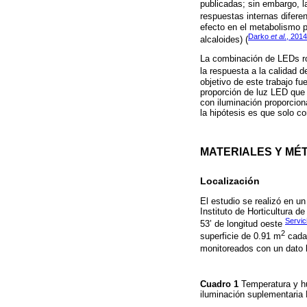
publicadas; sin embargo, l
respuestas internas diferen
efecto en el metabolismo p
Darko
et al
., 2014
alcaloides) (
La combinación de LEDs roj
la respuesta a la calidad d
objetivo de este trabajo fu
proporción de luz LED que p
con iluminación proporcion
la hipótesis es que solo co
MATERIALES Y MÉ
Localización
El estudio se realizó en u
Instituto de Horticultura d
Servic
53’ de longitud oeste
2
superficie de 0.91 m
cada 
monitoreados con un dato 
Cuadro 1
Temperatura y hu
iluminación suplementaria