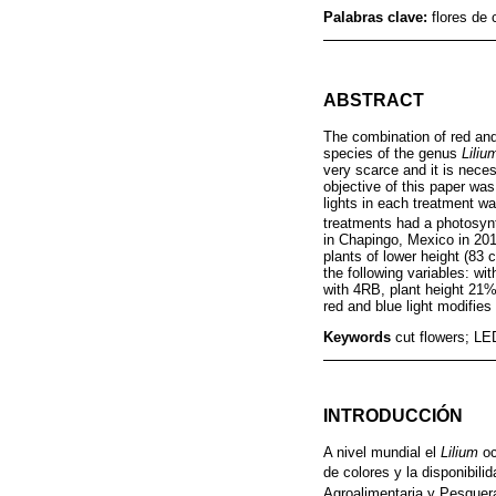
Palabras clave:
flores de 
ABSTRACT
The combination of red and 
species of the genus
Liliu
very scarce and it is neces
objective of this paper was
lights in each treatment w
treatments had a photosynt
in Chapingo, Mexico in 201
plants of lower height (83 
the following variables: w
with 4RB, plant height 21%
red and blue light modifie
Keywords
cut flowers; LED
INTRODUCCIÓN
A nivel mundial el
Lilium
oc
de colores y la disponibilid
Agroalimentaria y Pesquera