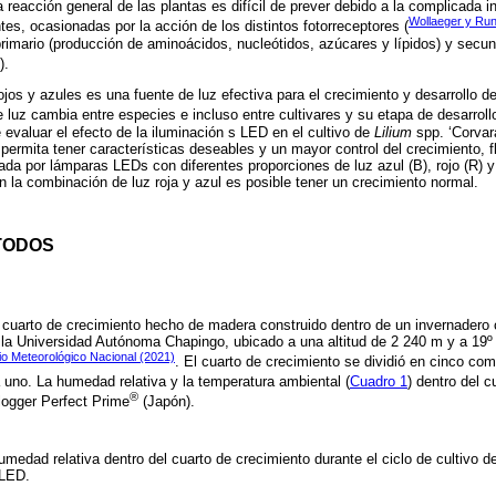
a reacción general de las plantas es difícil de prever debido a la complicada
Wollaeger y Run
tes, ocasionadas por la acción de los distintos fotorreceptores (
rimario (producción de aminoácidos, nucleótidos, azúcares y lípidos) y secun
).
os y azules es una fuente de luz efectiva para el crecimiento y desarrollo de
e luz cambia entre especies e incluso entre cultivares y su etapa de desarrollo
e evaluar el efecto de la iluminación s LED en el cultivo de
Lilium
spp. ‘Corvara
ermita tener características deseables y un mayor control del crecimiento, fl
ada por lámparas LEDs con diferentes proporciones de luz azul (B), rojo (R) 
n la combinación de luz roja y azul es posible tener un crecimiento normal.
TODOS
n cuarto de crecimiento hecho de madera construido dentro de un invernadero c
e la Universidad Autónoma Chapingo, ubicado a una altitud de 2 240 m y a 19º 2
io Meteorológico Nacional (2021)
. El cuarto de crecimiento se dividió en cinco co
uno. La humedad relativa y la temperatura ambiental (
Cuadro 1
) dentro del c
®
logger Perfect Prime
(Japón).
medad relativa dentro del cuarto de crecimiento durante el ciclo de cultivo 
 LED.