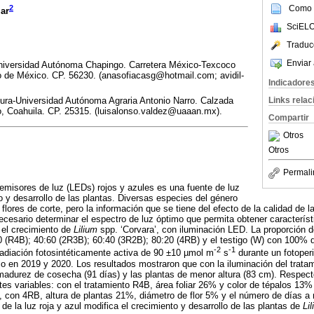
Como c
2
ar
SciELO
Traduc
Enviar 
-Universidad Autónoma Chapingo. Carretera México-Texcoco
 de México. CP. 56230. (anasofiacasg@hotmail.com; avidil-
Indicadore
Links rela
tura-Universidad Autónoma Agraria Antonio Narro. Calzada
lo, Coahuila. CP. 25315. (luisalonso.valdez@uaaan.mx).
Compartir
Otros
Otros
Permali
misores de luz (LEDs) rojos y azules es una fuente de luz
o y desarrollo de las plantas. Diversas especies del género
ores de corte, pero la información que se tiene del efecto de la calidad de l
esario determinar el espectro de luz óptimo que permita obtener característ
r el crecimiento de
Lilium
spp. ‘Corvara’, con iluminación LED. La proporción d
0 (R4B); 40:60 (2R3B); 60:40 (3R2B); 80:20 (4RB) y el testigo (W) con 100% d
-2
-1
radiación fotosintéticamente activa de 90 ±10 µmol m
s
durante un fotoperi
o en 2019 y 2020. Los resultados mostraron que con la iluminación del tratam
adurez de cosecha (91 días) y las plantas de menor altura (83 cm). Respecto
tes variables: con el tratamiento R4B, área foliar 26% y color de tépalos 13%
, con 4RB, altura de plantas 21%, diámetro de flor 5% y el número de días a
de la luz roja y azul modifica el crecimiento y desarrollo de las plantas de
Li