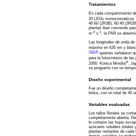
Tratamientos
En cada compartimiento del
20 LEDs monocromáticos
40:60 (2R3B); 60:40 (3R2B)
plantas iban creciendo par
-2
-1
m
s
, la PAR se determ
Las longitudes de onda de
máximo en 635 nm y blanco
(2014)
quienes señalaron qu
para la fotosíntesis de la
®
2000, Konica Minolta
, Ja
se programó con un tempori
Diseño experimental
Fue un diseño completament
bolsa, con un total de 45 
Variables evaluadas
Los tallos florales se cort
completamente abierta. De 
le cortaron las hojas exce
azúcares solubles totales 
plantas restantes de cada 
demás variables se midiero