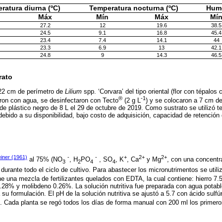
ratura diurna (ºC)
Temperatura nocturna (ºC)
Hume
Máx
Mín
Máx
Mí
27.2
12
19.6
38.5
24.5
9.1
16.8
45.4
23.4
7.4
14.1
44
23.3
6.9
13
42.1
24.8
9
14.3
46.5
rato
22 cm de perímetro de
Lilium
spp. ‘Corvara’ del tipo oriental (flor con tépalos
®
-1
aron con agua, se desinfectaron con Tecto
(2 g L
) y se colocaron a 7 cm de
de plástico negro de 8 L el 29 de octubre de 2019. Como sustrato se utilizó t
debido a su disponibilidad, bajo costo de adquisición, capacidad de retención
einer (1961)
-
-
+
2+
2+
al 75% (NO
, H
PO
, SO
, K
, Ca
y Mg
, con una concentra
3
2
4
4
durante todo el ciclo de cultivo. Para abastecer los micronutrimentos se utili
ene una mezcla de fertilizantes quelados con EDTA, la cual contiene: hierro
.28% y molibdeno 0.26%. La solución nutritiva fue preparada con agua potabl
u formulación. El pH de la solución nutritiva se ajustó a 5.7 con ácido sulfúr
. Cada planta se regó todos los días de forma manual con 200 ml los primero