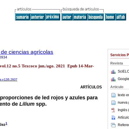
de ciencias agrícolas
Servicios 
0934
Revista
 vol.12 no.5 Texcoco jun./ago. 2021 Epub 14-Mar-
SciELO
Google
a.v12i5.2607
Articulo
ARTÍCULOS
texto 
 proporciones de led rojos y azules para
nueva p
iento de
Lilium
spp.
Inglés 
Artícu
1
lez
Referen