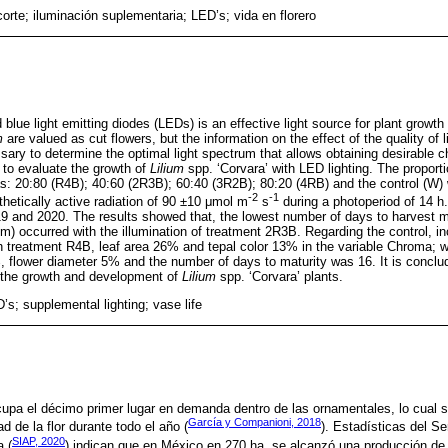
corte; iluminación suplementaria; LED’s; vida en florero
blue light emitting diodes (LEDs) is an effective light source for plant grow
m
are valued as cut flowers, but the information on the effect of the quality of lig
sary to determine the optimal light spectrum that allows obtaining desirable c
 to evaluate the growth of
Lilium
spp. ‘Corvara’ with LED lighting. The proport
as: 20:80 (R4B); 40:60 (2R3B); 60:40 (3R2B); 80:20 (4RB) and the control (W) w
-2
-1
hetically active radiation of 90 ±10 μmol m
s
during a photoperiod of 14 
9 and 2020. The results showed that, the lowest number of days to harvest m
cm) occurred with the illumination of treatment 2R3B. Regarding the control, 
ith treatment R4B, leaf area 26% and tepal color 13% in the variable Chroma; 
, flower diameter 5% and the number of days to maturity was 16. It is conclud
s the growth and development of
Lilium
spp. ‘Corvara’ plants.
’s; supplemental lighting; vase life
upa el décimo primer lugar en demanda dentro de las ornamentales, lo cual se
García y Companioni, 2018
ad de la flor durante todo el año (
). Estadísticas del Se
SIAP, 2020
 (
) indican que en México en 270 ha, se alcanzó una producción de