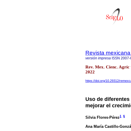
Revista mexicana 
versión impresa
ISSN
2007-
Rev. Mex. Cienc. Agríc
2022
https://doi.org/10.29312/remexc
Uso de diferentes
mejorar el crecim
1
§
Silvia Flores-Pérez
Ana María Castillo-Gonzá