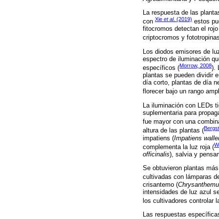
La respuesta de las plantas
Xie
et al
. (2019)
con
estos pue
fitocromos detectan el rojo
criptocromos y fototropina
Los diodos emisores de luz
espectro de iluminación qu
Morrow, 2008
específicos (
).
plantas se pueden dividir e
día corto, plantas de día n
florecer bajo un rango ampl
La iluminación con LEDs ti
suplementaria para propaga
fue mayor con una combina
Bergs
altura de las plantas (
impatiens (
Impatiens walle
W
complementa la luz roja (
officinalis
), salvia y pensa
Se obtuvieron plantas más 
cultivadas con lámparas de
crisantemo (
Chrysanthemu
intensidades de luz azul se
los cultivadores controlar
Las respuestas específicas