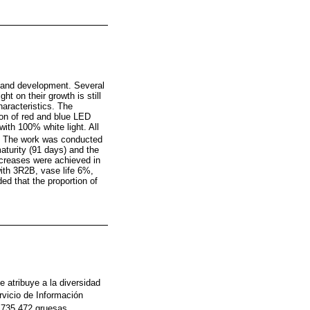
th and development. Several
ht on their growth is still
haracteristics. The
ion of red and blue LED
ith 100% white light. All
h. The work was conducted
aturity (91 days) and the
increases were achieved in
with 3R2B, vase life 6%,
ed that the proportion of
 atribuye a la diversidad
rvicio de Información
 735 472 gruesas.