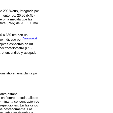
de 200 Watts, integrada por
miento fue: 20:80 (R4B);
ieron a medida que las
activa (PAR) de 90 ±10 µmol
20 a 650 nm con un
Deram
et al
.
go indicado por
ejores espectros de luz
spectroradiómetro (CS-
, el encendido y apagado
onsistió en una planta por
planta estaba
n florero, a cada tallo se
erminar la concentración de
repeticiones. En las cinco
be posteriormente. Las
evaluadas se describe a