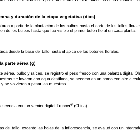
cha y duración de la etapa vegetativa (días)
ron a partir de la plantación de los bulbos hasta el corte de los tallos floral
ción de los bulbos hasta que fue visible el primer botón floral en cada planta.
ica desde la base del tallo hasta el ápice de los botones florales.
a parte aérea (g)
te aérea, bulbo y raíces, se registró el peso fresco con una balanza digital O
stras se lavaron con agua destilada, se secaron en un horno con aire circul
 y se volvieron a pesar las muestras.
)
®
rescencia con un vernier digital Trupper
(China).
s del tallo, excepto las hojas de la inflorescencia, se evaluó con un integrado