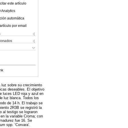
itar este artículo
 Analytics
ción automática
artículo por email
s
cionados
nk
a luz sobre su crecimiento
icas deseables. El objetivo
e luces LED roja y azul en
e luz blanca. Todos los
odo de 14 h. El trabajo se
iento 2R3B se registró la
 al testigo se lograron
 en la variable Croma; con
 madurez fue 16. Se
lium
spp. ‘Corvara’.