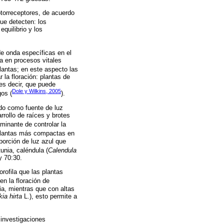
otorreceptores, de acuerdo
ue detecten: los
quilibrio y los
de onda específicas en el
a en procesos vitales
plantas; en este aspecto las
 la floración: plantas de
 es decir, que puede
Dole y Wilkins, 2005
gos (
).
ado como fuente de luz
arrollo de raíces y brotes
minante de controlar la
o plantas más compactas en
porción de luz azul que
tunia, caléndula (
Calendula
y 70:30.
rofila que las plantas
en la floración de
ia, mientras que con altas
ia hirta
L.), esto permite a
 investigaciones