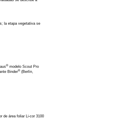
es; la etapa vegetativa se
®
haus
modelo Scout Pro
®
ante Binder
(Berlín,
r de área foliar Li-cor 3100