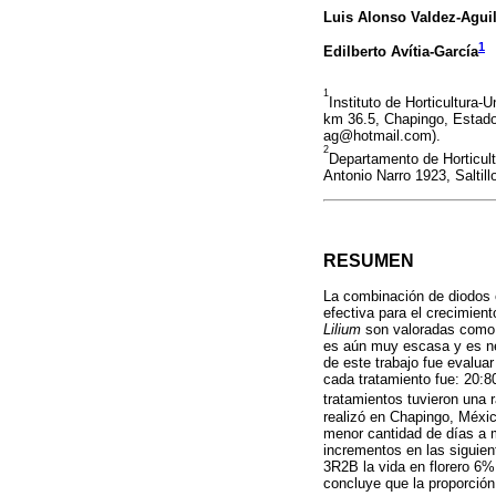
Luis Alonso Valdez-Aguil
1
Edilberto Avítia-García
1
Instituto de Horticultura
km 36.5, Chapingo, Estado
ag@hotmail.com).
2
Departamento de Horticul
Antonio Narro 1923, Saltil
RESUMEN
La combinación de diodos e
efectiva para el crecimient
Lilium
son valoradas como fl
es aún muy escasa y es nec
de este trabajo fue evalua
cada tratamiento fue: 20:8
tratamientos tuvieron una 
realizó en Chapingo, Méxic
menor cantidad de días a m
incrementos en las siguien
3R2B la vida en florero 6%
concluye que la proporción 