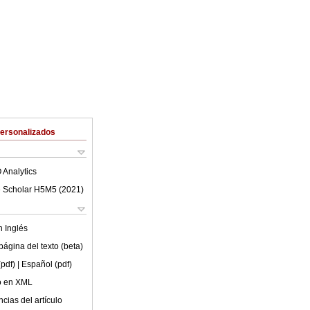
Personalizados
 Analytics
 Scholar H5M5 (
2021
)
en
Inglés
ágina del texto (beta)
(pdf)
| Español (pdf)
lo en XML
cias del artículo