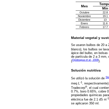
Tempe
Mes
Mín
Octubre
22.8
Noviembre
19.1
Diciembre
13
Enero
11.6
Febrero
17.7
Material vegetal y sust
Se usaron bulbos de 20 a 
blanco), los bulbos se lav
ápice del bulbo, en bolsas 
de partícula de 2 a 3 mm, 
Ojodeagua
et al
., 2008
(
).
Solución nutritiva
St
Se utilizó la solución de
-1
meq L
, respectivamente) 
®
Tradecorp
, el cual conti
0.7%, boro 0.65%, cobre 0
propiedades químicas para s
-1
eléctrica fue de 2.1 dS m
se aplicaron 350 ml.