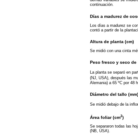
continuación.
Días a madurez de cose
Los días a madurez se conta
contó a partir de la planta
Altura de planta (cm)
Se midió con una cinta métr
Peso fresco y seco de l
La planta se separó en par
(NJ, USA), después las mue
Alemania) a 65 ºC por 48 h
Diámetro del tallo (mm
Se midió debajo de la inflo
2
Área foliar (cm
)
Se separaron todas las hoja
(NB, USA).