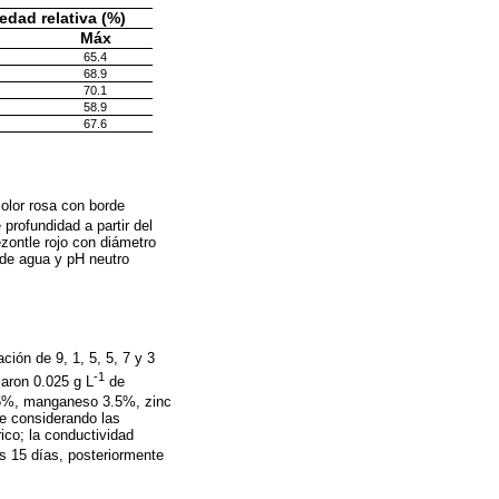
dad relativa (%)
n
Máx
65.4
68.9
70.1
58.9
67.6
 color rosa con borde
 profundidad a partir del
ezontle rojo con diámetro
 de agua y pH neutro
ción de 9, 1, 5, 5, 7 y 3
-1
zaron 0.025 g L
de
 7.5%, manganeso 3.5%, zinc
e considerando las
ico; la conductividad
s 15 días, posteriormente