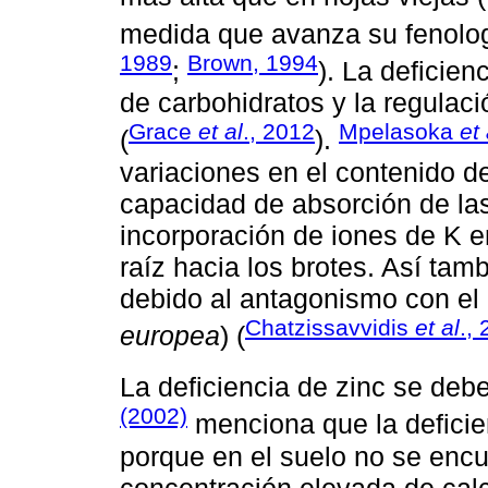
medida que avanza su fenología
1989
Brown, 1994
;
). La deficien
de carbohidratos y la regulaci
Grace
et al
., 2012
Mpelasoka
et 
(
).
variaciones en el contenido d
capacidad de absorción de las
incorporación de iones de K en
raíz hacia los brotes. Así tamb
debido al antagonismo con el 
Chatzissavvidis
et al
.,
europea
) (
La deficiencia de zinc se debe
(2002)
menciona que la deficie
porque en el suelo no se encu
concentración elevada de calc