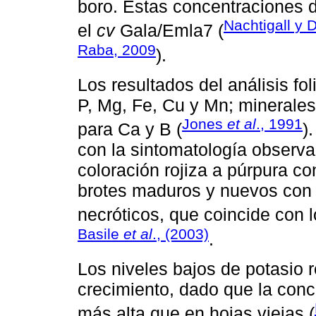
boro. Estas concentraciones d
Nachtigall y
el
cv
Gala/Emla7 (
Raba, 2009
).
Los resultados del análisis fo
P, Mg, Fe, Cu y Mn; minerales
Jones
et al
., 1991
para Ca y B (
)
con la sintomatología obser
coloración rojiza a púrpura co
brotes maduros y nuevos con 
necróticos, que coincide con 
Basile
et al
., (2003)
.
Los niveles bajos de potasio r
crecimiento, dado que la conc
más alta que en hojas viejas (