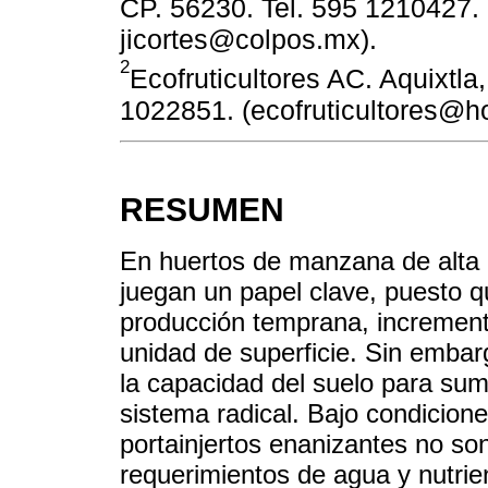
CP. 56230. Tel. 595 1210427
jicortes@colpos.mx).
2
Ecofruticultores AC. Aquixtla
1022851. (ecofruticultores@h
RESUMEN
En huertos de manzana de alta d
juegan un papel clave, puesto q
producción temprana, incrementa
unidad de superficie. Sin emba
la capacidad del suelo para sumi
sistema radical. Bajo condicion
portainjertos enanizantes no so
requerimientos de agua y nutrien