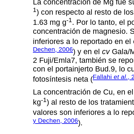
La concentración de Mg fue su
1
) con respecto al resto de lo
-1
1.63 mg g
. Por lo tanto, el 
concentración de magnesio. S
inferiores a lo reportado en el
Dechen, 2006
) y en el
cv
Gala/M
2 Fuji/Emla7, también se repo
con el portainjerto Bud.9, lo 
Fallahi
et al
.,
fotosíntesis neta (
La concentración de Cu, en el
-1
kg
) al resto de los tratamie
valores son inferiores a lo re
y Dechen, 2006
).