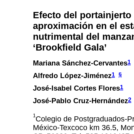
Efecto del portainjerto
aproximación en el est
nutrimental del manza
‘Brookfield Gala’
1
Mariana Sánchez-Cervantes
1
§
Alfredo López-Jiménez
1
José-Isabel Cortes Flores
2
José-Pablo Cruz-Hernández
1
Colegio de Postgraduados-Pro
México-Texcoco km 36.5, Mont