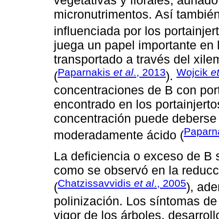
micronutrimentos. Así también
influenciada por los portainjert
juega un papel importante en l
transportado a través del xil
Paparnakis
et al
., 2013
Wojcik
et
(
).
concentraciones de B con port
encontrado en los portainjerto
concentración puede deberse 
Paparn
moderadamente ácido (
La deficiencia o exceso de B 
como se observó en la reducci
Chatzissavvidis
et al
., 2005
(
), ad
polinización. Los síntomas de
vigor de los árboles, desarrol