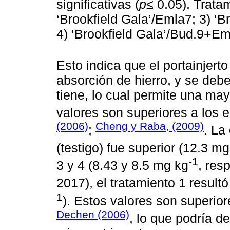
significativas (
p
≤ 0.05). Tratam
‘Brookfield Gala’/Emla7; 3) ‘
4) ‘Brookfield Gala’/Bud.9+E
Esto indica que el portainjert
absorción de hierro, y se deb
tiene, lo cual permite una may
valores son superiores a los 
(2006)
Cheng y Raba, (2009)
;
. La
(testigo) fue superior (12.3 m
-1
3 y 4 (8.43 y 8.5 mg kg
, res
2017), el tratamiento 1 result
1
). Estos valores son superio
Dechen (2006)
, lo que podría d