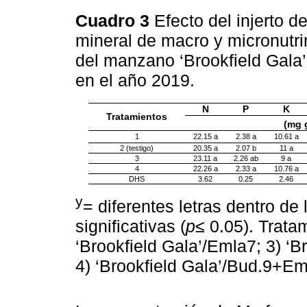
Cuadro 3
Efecto del injerto 
mineral de macro y micronutr
del manzano ‘Brookfield Gala’
en el año 2019.
N
P
K
Tratamientos
(mg 
1
22.15 a
2.38 a
10.61 a
2 (testigo)
20.35 a
2.07 b
11 a
3
23.11 a
2.26 ab
9 a
4
22.26 a
2.33 a
10.76 a
DHS
3.62
0.25
2.46
y
= diferentes letras dentro de
significativas (
p
≤ 0.05). Tratam
‘Brookfield Gala’/Emla7; 3) ‘
4) ‘Brookfield Gala’/Bud.9+E