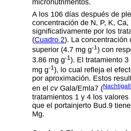
micronutrimentos.
A los 106 días después de ple
concentración de N, P, K, Ca,
significativamente por los tra
(
Cuadro 2
). La concentración 
-1
superior (4.7 mg g
) con resp
-1
3.86 mg g
). El tratamiento 
-1
mg g
), lo cual refleja el efe
por aproximación. Estos resul
Nachtigal
en el
cv
Gala/Emla7 (
tratamientos 1 y 4 los valore
que el portainjerto Bud.9 tien
Mg.