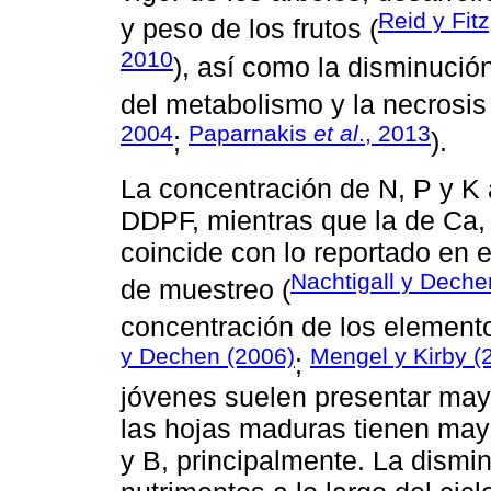
Reid y Fit
y peso de los frutos (
2010
), así como la disminución 
del metabolismo y la necrosis
2004
Paparnakis
et al
., 2013
;
).
La concentración de N, P y K
DDPF, mientras que la de Ca,
coincide con lo reportado en 
Nachtigall y Deche
de muestreo (
concentración de los element
y Dechen (2006)
Mengel y Kirby (
;
jóvenes suelen presentar may
las hojas maduras tienen may
y B, principalmente. La dismi