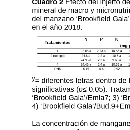
Cuadro 2
Efecto del injerto 
mineral de macro y micronutr
del manzano ‘Brookfield Gala’
en el año 2018.
N
P
K
Tratamientos
(mg 
1
22.83 a
2.43 a
10.63 a
1
2 (testigo)
24.6 a
2.2 a
10.8 a
1
3
24.96 a
2.2 a
9.63 a
4
24.46 a
2.4 a
10.53 a
1
DHS
5.16
0.6
2.02
y
= diferentes letras dentro de
significativas (
p
≤ 0.05). Tratam
‘Brookfield Gala’/Emla7; 3) ‘
4) ‘Brookfield Gala’/Bud.9+Em
La concentración de manganeso