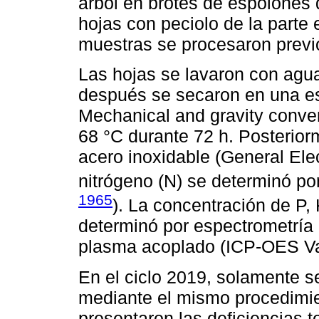
árbol en brotes de espolones 
hojas con peciolo de la parte 
muestras se procesaron previo
Las hojas se lavaron con agua
después se secaron en una es
Mechanical and gravity conv
68 °C durante 72 h. Posterior
acero inoxidable (General Ele
nitrógeno (N) se determinó po
1965
). La concentración de P,
determinó por espectrometría
plasma acoplado (ICP-OES Var
En el ciclo 2019, solamente s
mediante el mismo procedimie
presentaron las deficiencias t