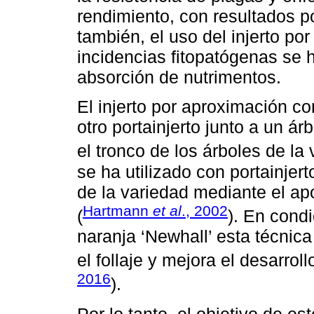
rendimiento, con resultados po
también, el uso del injerto p
incidencias fitopatógenas se
absorción de nutrimentos.
El injerto por aproximación co
otro portainjerto junto a un ár
el tronco de los árboles de la 
se ha utilizado con portainjer
de la variedad mediante el ap
Hartmann
et al
., 2002
(
). En condi
naranja ‘Newhall’ esta técnic
el follaje y mejora el desarroll
2016
).
Por lo tanto, el objetivo de es