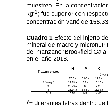
muestreo. En la concentración
-1
kg
) fue superior con respect
concentración varió de 156.3
Cuadro 1
Efecto del injerto 
mineral de macro y micronutr
del manzano ‘Brookfield Gala’
en el año 2018.
N
P
K
Tratamientos
(mg 
1
27.3 a
3.95 a
12.1 a
2 (testigo)
27.75 a
3.7 a
13.15 a
3
25.73 a
3.63 a
12.25 a
4
25.15 a
3.86 a
11.13 a
DHS
5.52
0.54
4.06
y
= diferentes letras dentro de