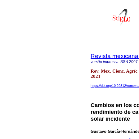
Revista mexicana 
versão impressa
ISSN
2007
Rev. Mex. Cienc. Agríc
2021
https://doi.org/10.29312/remexc
Cambios en los co
rendimiento de ca
solar incidente
Gustavo García-Hernánd