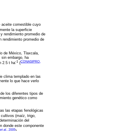
e aceite comestible cuyo
mente la superficie
 y rendimiento promedio de
n rendimiento promedio de
do de México, Tlaxcala,
, sin embargo, ha
-1
CONASIPRO,
 2.5 t ha
(
de clima templado en las
ente lo que hace verlo
de los diferentes tipos de
ramiento genético como
das las etapas fenológicas
cultivos (maíz, trigo,
determinación del
s en donde este componente
et al
., 2005