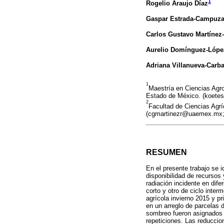
1
Rogelio Araujo Díaz
Gaspar Estrada-Campuz
Carlos Gustavo Martínez
Aurelio Domínguez-Lópe
Adriana Villanueva-Carba
1
Maestría en Ciencias Agr
Estado de México. (koete
2
Facultad de Ciencias Agr
(cgmartinezr@uaemex.mx;
RESUMEN
En el presente trabajo se i
disponibilidad de recursos
radiación incidente en dif
corto y otro de ciclo inter
agrícola invierno 2015 y 
en un arreglo de parcelas 
sombreo fueron asignados a
repeticiones. Las reduccio