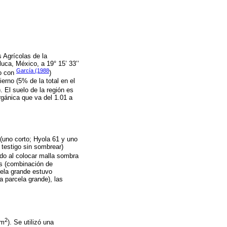
s Agrícolas de la
uca, México, a 19° 15’ 33’’
García (1988
do con
)
erno (5% de la total en el
). El suelo de la región es
rgánica que va del 1.01 a
(uno corto; Hyola 61 y uno
 testigo sin sombrear)
ado al colocar malla sombra
tos (combinación de
cela grande estuvo
a parcela grande), las
2
 m
). Se utilizó una