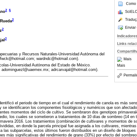
Como c
2
§
ano
SciELO
Traduç
2
-Rueda
Enviar 
2
z
Indicadore
2
jal
Links rela
Compartilh
opecuarias y Recursos Naturales-Universidad Autónoma del
sfwck@hotmail.com; wardndc@hotmail.com).
Mais
ícolas-Universidad Autónoma del Estado de México.
Mais
 adominguezl@uaemex.mx; adrcarvajal@hotmail.com).
Permali
dentificó el periodo de tiempo en el cual el rendimiento de canola es más sen
 y se identificaron los componentes fisiológicos y numéricos que son afectad
erentes momentos del ciclo de cultivo. Se sembraron dos genotipos primaveral
medio, los cuales se sometieron a tratamientos de 10 días de sombreo (14 en to
primavera 2016. Los tratamientos (combinación de cultivares y momentos de s
divididas, en donde la parcela principal fue asignada a los cultivares, mientr
 las subparcelas, estos últimos fueron distribuidos en un diseño de bloques
nes más significativas del rendimiento de grano (33%) por efecto del sombre