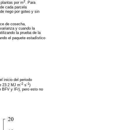
2
 plantas por m
. Para
 de cada parcela
e riego por goteo y sin
dice de cosecha,
varianza y cuando la
tilizando la prueba de la
izando el paquete estadístico
l inicio del periodo
-2
-1
de 23.2 MJ m
s
)
e BFV y IFr), pero esto no