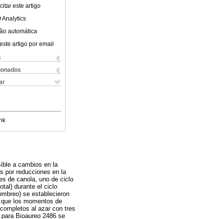
itar este artigo
 Analytics
ão automática
este artigo por email
s
cionados
ar
nk
sible a cambios en la
os por reducciones en la
es de canola, uno de ciclo
tal) durante el ciclo
ombreo) se establecieron
as que los momentos de
 completos al azar con tres
o para Bioaureo 2486 se