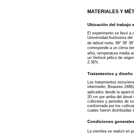
MATERIALES Y MÉ
Ubicación del trabajo 
El experimento se llevó a 
Universidad Autónoma del E
de latitud norte, 99° 39’ 3
corresponde a un clima tem
año), temperatura media an
un Vertisol pélico de orig
2.36%.
Tratamientos y diseño
Los tratamientos estuviero
intermedio; Bioaureo 2486)
aplicados desde la aparició
20 cm por arriba del dosel 
cultivares y periodos de s
conformada por los cultiva
cuales fueron distribuidas
Condiciones generales
La siembra se realizó en p