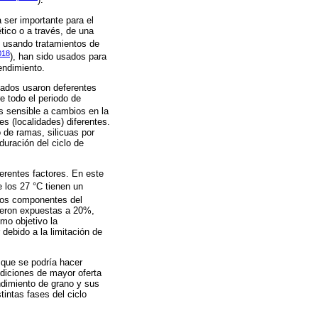
).
 ser importante para el
tico o a través, de una
os usando tratamientos de
018
), han sido usados para
endimiento.
rtados usaron deferentes
 todo el periodo de
ás sensible a cambios en la
s (localidades) diferentes.
 de ramas, silicuas por
duración del ciclo de
erentes factores. En este
e los 27 °C tienen un
 los componentes del
fueron expuestas a 20%,
mo objetivo la
 debido a la limitación de
 que se podría hacer
ndiciones de mayor oferta
endimiento de grano y sus
tintas fases del ciclo