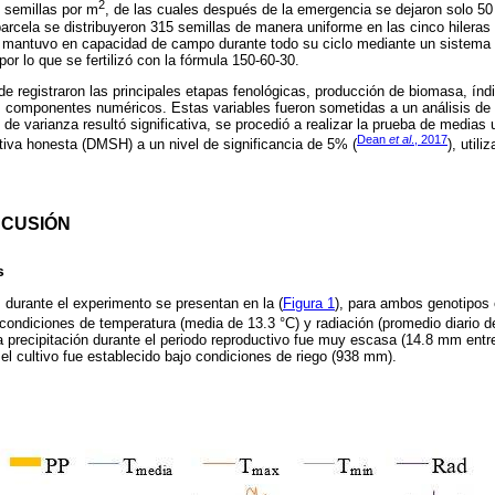
2
 semillas por m
, de las cuales después de la emergencia se dejaron solo 50
 parcela se distribuyeron 315 semillas de manera uniforme en las cinco hileras
e mantuvo en capacidad de campo durante todo su ciclo mediante un sistema d
por lo que se fertilizó con la fórmula 150-60-30.
 de registraron las principales etapas fenológicas, producción de biomasa, ín
s componentes numéricos. Estas variables fueron sometidas a un análisis de 
 de varianza resultó significativa, se procedió a realizar la prueba de medias u
Dean
et al
., 2017
ativa honesta (DMSH) a un nivel de significancia de 5% (
), util
SCUSIÓN
s
 durante el experimento se presentan en la (
Figura 1
), para ambos genotipos e
 condiciones de temperatura (media de 13.3 °C) y radiación (promedio diario 
a precipitación durante el periodo reproductivo fue muy escasa (14.8 mm entr
 el cultivo fue establecido bajo condiciones de riego (938 mm).