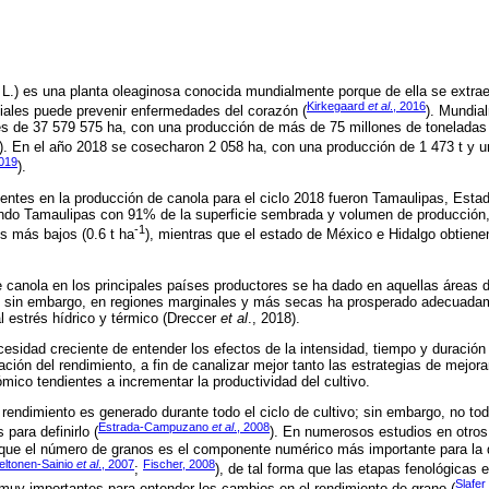
L.) es una planta oleaginosa conocida mundialmente porque de ella se extra
Kirkegaard
et al
., 2016
iales puede prevenir enfermedades del corazón (
). Mundial
es de 37 579 575 ha, con una producción de más de 75 millones de toneladas
 En el año 2018 se cosecharon 2 058 ha, con una producción de 1 473 t y u
019
).
ntes en la producción de canola para el ciclo 2018 fueron Tamaulipas, Esta
ando Tamaulipas con 91% de la superficie sembrada y volumen de producción
-1
s más bajos (0.6 t ha
), mientras que el estado de México e Hidalgo obtienen
e canola en los principales países productores se ha dado en aquellas áreas 
; sin embargo, en regiones marginales y más secas ha prosperado adecuadam
l estrés hídrico y térmico (Dreccer
et al
., 2018).
cesidad creciente de entender los efectos de la intensidad, tiempo y duración 
ación del rendimiento, a fin de canalizar mejor tanto las estrategias de mejo
mico tendientes a incrementar la productividad del cultivo.
l rendimiento es generado durante todo el ciclo de cultivo; sin embargo, no to
Estrada-Campuzano
et al
., 2008
para definirlo (
). En numerosos estudios en otros 
que el número de granos es el componente numérico más importante para la 
eltonen-Sainio
et al
., 2007
Fischer, 2008
;
), de tal forma que las etapas fenológica
Slafer