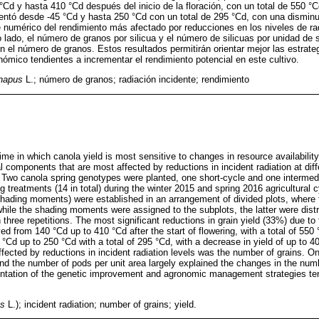
 °Cd y hasta 410 °Cd después del inicio de la floración, con un total de 550 °
ntó desde -45 °Cd y hasta 250 °Cd con un total de 295 °Cd, con una disminu
umérico del rendimiento más afectado por reducciones en los niveles de radi
 lado, el número de granos por silicua y el número de silicuas por unidad de s
 el número de granos. Estos resultados permitirán orientar mejor las estrat
ómico tendientes a incrementar el rendimiento potencial en este cultivo.
napus
L.; número de granos; radiación incidente; rendimiento
 time in which canola yield is most sensitive to changes in resource availability
 components that are most affected by reductions in incident radiation at diff
on. Two canola spring genotypes were planted, one short-cycle and one interme
 treatments (14 in total) during the winter 2015 and spring 2016 agricultural 
shading moments) were established in an arrangement of divided plots, where
 while the shading moments were assigned to the subplots, the latter were dist
three repetitions. The most significant reductions in grain yield (33%) due to 
 from 140 °Cd up to 410 °Cd after the start of flowering, with a total of 550 
°Cd up to 250 °Cd with a total of 295 °Cd, with a decrease in yield of up to 
fected by reductions in incident radiation levels was the number of grains. On
nd the number of pods per unit area largely explained the changes in the num
orientation of the genetic improvement and agronomic management strategies te
us
L.); incident radiation; number of grains; yield.