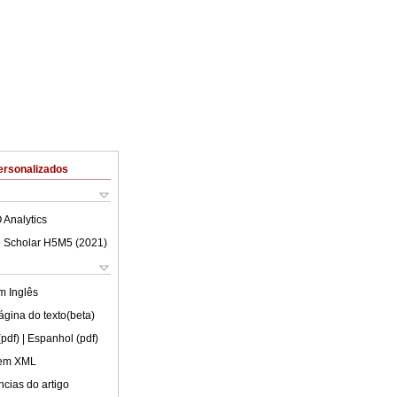
ersonalizados
 Analytics
 Scholar H5M5 (
2021
)
em
Inglês
ágina do texto(beta)
(pdf)
| Espanhol (pdf)
 em XML
cias do artigo