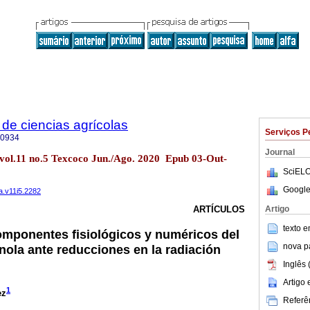
de ciencias agrícolas
Serviços P
-0934
Journal
 vol.11 no.5 Texcoco Jun./Ago. 2020 Epub 03-Out-
SciELO
Google
a.v11i5.2282
Artigo
ARTÍCULOS
texto 
mponentes fisiológicos y numéricos del
nova p
nola ante reducciones en la radiación
Inglês 
Artigo
1
ez
Referên