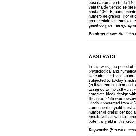
observaron a partir de 140
ventana de tiempo se prese
hasta 40%. El componente n
número de granos. Por otro
gran medida los cambios en
genético y de manejo agron
Palabras clave:
Brassica 
ABSTRACT
In this work, the period of
physiological and numerical
were identified. cultivati
subjected to 10-day shading
(cultivar combination and 
assigned to the cultivars,
complete block design with 
Bioaureo 2486 were observed
window presented from -45 
component of yield most af
number of grains per pod a
results will allow better 
potential yield in this crop.
Keywords:
(
Brassica nap