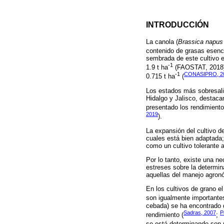
INTRODUCCIÓN
La canola (
Brassica napus
contenido de grasas esenc
sembrada de este cultivo 
-1
1.9 t ha
(FAOSTAT, 2018).
-1
CONASIPRO, 2
0.715 t ha
(
Los estados más sobresalie
Hidalgo y Jalisco, destac
presentado los rendimiento
2019
).
La expansión del cultivo d
cuales está bien adaptada
como un cultivo tolerante a
Por lo tanto, existe una ne
estreses sobre la determin
aquellas del manejo agronó
En los cultivos de grano e
son igualmente importantes 
cebada) se ha encontrado 
Sadras, 2007
P
rendimiento (
;