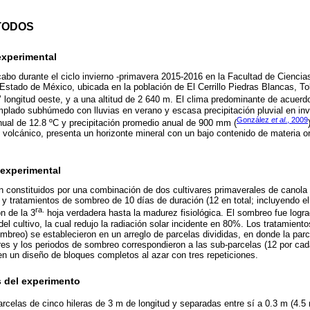
TODOS
experimental
cabo durante el ciclo invierno -primavera 2015-2016 en la Facultad de Ciencia
stado de México, ubicada en la población de El Cerrillo Piedras Blancas, Tol
8’’ longitud oeste, y a una altitud de 2 640 m. El clima predominante de acuer
plado subhúmedo con lluvias en verano y escasa precipitación pluvial en invi
González
et al
., 2009
ual de 12.8 ºC y precipitación promedio anual de 900 mm (
en volcánico, presenta un horizonte mineral con un bajo contenido de materia o
 experimental
n constituidos por una combinación de dos cultivares primaverales de canola 
 y tratamientos de sombreo de 10 días de duración (12 en total; incluyendo el
ra.
n de la 3
hoja verdadera hasta la madurez fisiológica. El sombreo fue logr
del cultivo, la cual redujo la radiación solar incidente en 80%. Los tratamien
ombreo) se establecieron en un arreglo de parcelas divididas, en donde la par
res y los periodos de sombreo correspondieron a las sub-parcelas (12 por cad
 en un diseño de bloques completos al azar con tres repeticiones.
 del experimento
arcelas de cinco hileras de 3 m de longitud y separadas entre sí a 0.3 m (4.5