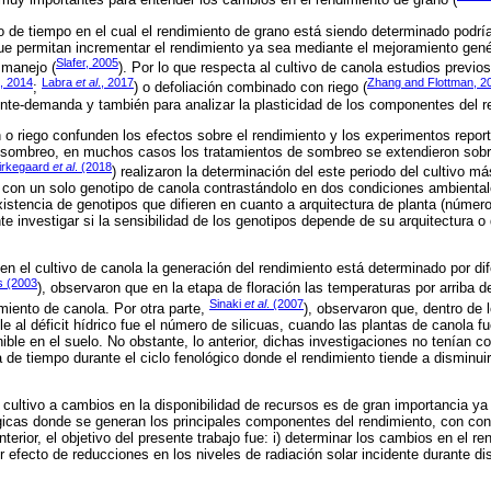
muy importantes para entender los cambios en el rendimiento de grano (
o de tiempo en el cual el rendimiento de grano está siendo determinado podría
que permitan incrementar el rendimiento ya sea mediante el mejoramiento gené
Slafer, 2005
 manejo (
). Por lo que respecta al cultivo de canola estudios previ
s, 2014
Labra
et al
., 2017
Zhang and Flottman, 2
;
) o defoliación combinado con riego (
ente-demanda y también para analizar la plasticidad de los componentes del r
n o riego confunden los efectos sobre el rendimiento y los experimentos repo
 sombreo, en muchos casos los tratamientos de sombreo se extendieron sobre
irkegaard
et al
. (2018
) realizaron la determinación del este periodo del cultivo m
, con un solo genotipo de canola contrastándolo en dos condiciones ambientale
xistencia de genotipos que difieren en cuanto a arquitectura de planta (número
nte investigar si la sensibilidad de los genotipos depende de su arquitectura o 
n el cultivo de canola la generación del rendimiento está determinado por dif
s (2003
), observaron que en la etapa de floración las temperaturas por arriba d
Sinaki
et al
. (2007
imiento de canola. Por otra parte,
), observaron que, dentro de
le al déficit hídrico fue el número de silicuas, cuando las plantas de canola 
le en el suelo. No obstante, lo anterior, dichas investigaciones no tenían co
a de tiempo durante el ciclo fenológico donde el rendimiento tiende a disminuir
l cultivo a cambios en la disponibilidad de recursos es de gran importancia ya
ógicas donde se generan los principales componentes del rendimiento, con co
terior, el objetivo del presente trabajo fue: i) determinar los cambios en el r
efecto de reducciones en los niveles de radiación solar incidente durante dis