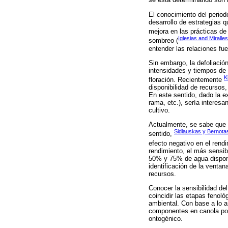
se está determinando son 
El conocimiento del period
desarrollo de estrategias 
mejora en las prácticas de
Iglesias and Miralle
sombreo (
entender las relaciones fu
Sin embargo, la defoliació
intensidades y tiempos de
K
floración. Recientemente
disponibilidad de recursos
En este sentido, dado la e
rama, etc.), sería interesa
cultivo.
Actualmente, se sabe que e
Sidlauskas y Bernota
sentido,
efecto negativo en el rend
rendimiento, el más sensib
50% y 75% de agua disponib
identificación de la ventan
recursos.
Conocer la sensibilidad de
coincidir las etapas fenol
ambiental. Con base a lo an
componentes en canola por 
ontogénico.