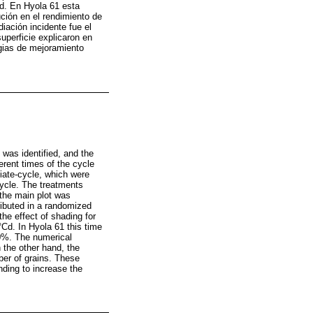
Cd. En Hyola 61 esta
ción en el rendimiento de
ación incidente fue el
uperficie explicaron en
egias de mejoramiento
 was identified, and the
erent times of the cycle
diate-cycle, which were
cycle. The treatments
 the main plot was
ributed in a randomized
the effect of shading for
°Cd. In Hyola 61 this time
40%. The numerical
 the other hand, the
ber of grains. These
nding to increase the