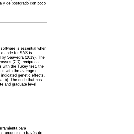
ura y de postgrado con poco
 software is essential when
y a code for SAS is
d by Saavedra (2019). The
crosses (CD), reciprocal
 with the Tukey test, the
osis with the average of
 indicated genetic effects,
6a, b). The code that has
ate and graduate level
erramienta para
us progenies a través de