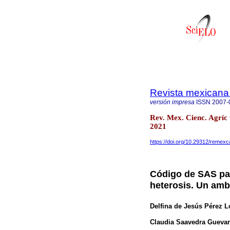
Revista mexicana 
versión impresa
ISSN
2007-
Rev. Mex. Cienc. Agríc
2021
https://doi.org/10.29312/remexc
Código de SAS par
heterosis. Un amb
Delfina de Jesús Pérez 
Claudia Saavedra Gueva