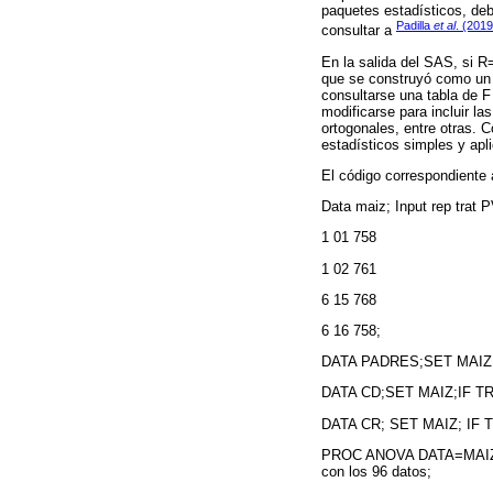
paquetes estadísticos, deb
Padilla
et al
. (201
consultar a
En la salida del SAS, si R
que se construyó como un 
consultarse una tabla de F
modificarse para incluir l
ortogonales, entre otras. C
estadísticos simples y apli
El código correspondiente 
Data maiz; Input rep trat 
1 01 758
1 02 761
6 15 768
6 16 758;
DATA PADRES;SET MAIZ;I
DATA CD;SET MAIZ;IF TR
DATA CR; SET MAIZ; IF T
PROC ANOVA DATA=MAIZ
con los 96 datos;