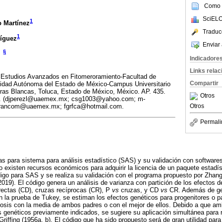
Como c
SciELO
1
 Martínez
Traduc
1
ríguez
Enviar 
§
Indicadore
Links rela
y Estudios Avanzados en Fitomeroramiento-Facultad de
Compartir
sidad Autónoma del Estado de México-Campus Universitario
Piedras Blancas, Toluca, Estado de México, México. AP. 435.
Otros
48. (djperezl@uaemex.mx; csg1003@yahoo.com; m-
Otros
francom@uaemex.mx; fgrfca@hotmail.com.
Permali
s para sistema para análisis estadístico (SAS) y su validación con software
 existen recursos económicos para adquirir la licencia de un paquete estadís
igo para SAS y se realiza su validación con el programa propuesto por Zhan
019). El código genera un análisis de varianza con partición de los efectos d
irectas (CD), cruzas recíprocas (CR), P
vs
cruzas, y CD
vs
CR. Además de gen
 la prueba de Tukey, se estiman los efectos genéticos para progenitores o par
rosis con la media de ambos padres o con el mejor de ellos. Debido a que a
s genéticos previamente indicados, se sugiere su aplicación simultánea para r
riffing (1956a, b). El código que ha sido propuesto será de gran utilidad para