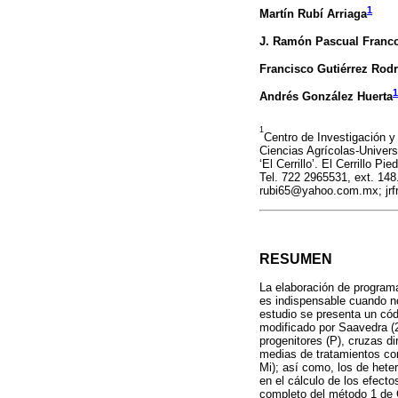
1
Martín Rubí Arriaga
J. Ramón Pascual Franco
Francisco Gutiérrez Rod
1
Andrés González Huerta
1
Centro de Investigación 
Ciencias Agrícolas-Univer
‘El Cerrillo’. El Cerrillo 
Tel. 722 2965531, ext. 1
rubi65@yahoo.com.mx; jr
RESUMEN
La elaboración de programa
es indispensable cuando no
estudio se presenta un cód
modificado por Saavedra (2
progenitores (P), cruzas d
medias de tratamientos con
Mi); así como, los de hete
en el cálculo de los efecto
completo del método 1 de G