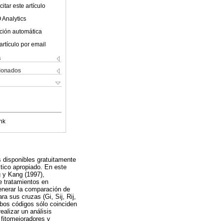
itar este artículo
 Analytics
ción automática
artículo por email
s
cionados
nk
s disponibles gratuitamente
tico apropiado. En este
g y Kang (1997),
e tratamientos en
erar la comparación de
a sus cruzas (Gi, Sij, Rij,
mbos códigos sólo coinciden
ealizar un análisis
 fitomejoradores y