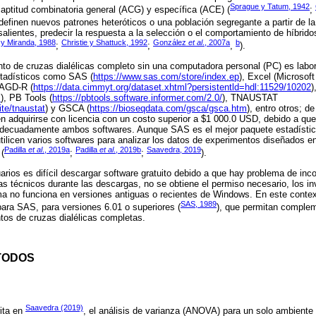
Sprague y Tatum, 1942
 aptitud combinatoria general (ACG) y específica (ACE) (
;
definen nuevos patrones heteróticos o una población segregante a partir de la 
lientes, predecir la respuesta a la selección o el comportamiento de híbrido
 y Miranda, 1988
Christie y Shattuck, 1992
González
et al
., 2007a
b
;
;
,
).
nto de cruzas dialélicas completo sin una computadora personal (PC) es labor
stadísticos como SAS (
https://www.sas.com/store/index.ep
), Excel (Microsoft
 AGD-R (
https://data.cimmyt.org/dataset.xhtml?persistentld=hdl:11529/10202
)
m
), PB Tools (
https://pbtools.software.informer.com/2.0/
), TNAUSTAT
ite/tnaustat
) y GSCA (
https://bioseqdata.com/gsca/gsca.htm
), entro otros; d
n adquirirse con licencia con un costo superior a $1 000.0 USD, debido a qu
adecuadamente ambos softwares. Aunque SAS es el mejor paquete estadístic
tilicen varios softwares para analizar los datos de experimentos diseñados en
Padilla
et al
., 2019a
Padilla
et al
., 2019b
Saavedra, 2019
 (
;
;
).
ios es difícil descargar software gratuito debido a que hay problema de inco
s técnicos durante las descargas, no se obtiene el permiso necesario, los i
ama no funciona en versiones antiguas o recientes de Windows. En este contex
SAS, 1989
para SAS, para versiones 6.01 o superiores (
), que permitan compleme
tos de cruzas dialélicas completas.
TODOS
Saavedra (2019)
ita en
, el análisis de varianza (ANOVA) para un solo ambiente 