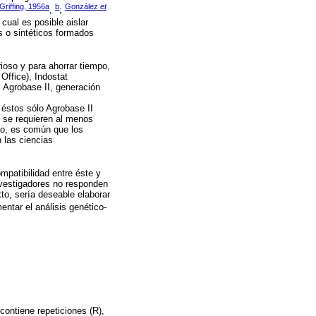
Griffing, 1956a
b
González
et
,
;
cual es posible aislar
s o sintéticos formados
ioso y para ahorrar tiempo,
 Office), Indostat
, Agrobase II, generación
e éstos sólo Agrobase II
e se requieren al menos
o, es común que los
 las ciencias
mpatibilidad entre éste y
nvestigadores no responden
to, sería deseable elaborar
ntar el análisis genético-
contiene repeticiones (R),