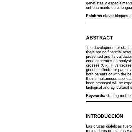
genetistas y especialmente
entrenamiento en el lengu
Palabras clave:
bloques c
ABSTRACT
The development of statist
there are no financial reso
presented and its validati
code generates an analysis 
crosses (CR), P
vs
crosse
genetic effects for parents 
both parents or with the be
their simultaneous applicat
been proposed will be espec
biological and agricultural
Keywords:
Griffing metho
INTRODUCCIÓN
Las cruzas dialélicas fuer
mejoradores de plantas y a