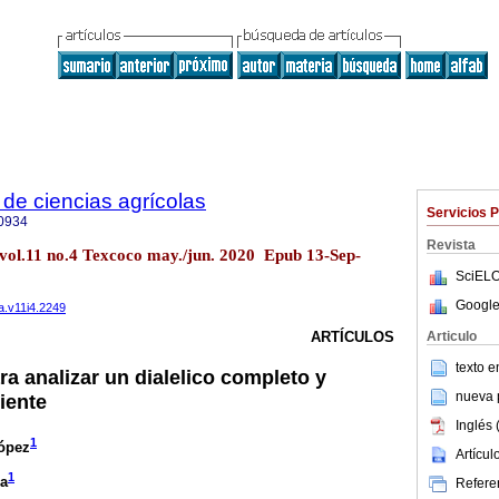
de ciencias agrícolas
Servicios 
0934
Revista
 vol.11 no.4 Texcoco may./jun. 2020 Epub 13-Sep-
SciELO
Google
a.v11i4.2249
Articulo
ARTÍCULOS
texto 
a analizar un dialelico completo y
nueva p
iente
Inglés 
1
López
Artícu
1
ra
Referen