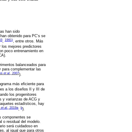
cas han sido
 han obtenido para PC’s se
83
1991)
,
, entre otros. Más
r los mejores predictores
con poco entrenamiento en
CA).
erimentos balanceados para
 y para complementar las
nos
et al
., 2007
).
rograma más eficiente para
es a los diseños II y III de
ando los progenitores
os y varianzas de ACG y
paquetes estadísticos, hay
a
et al
., 2019a
b
,
).
us componentes se
l o residual del modelo.
ario será cuidadoso en
es, al igual que para otros