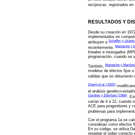
recíprocas, registrados en 
RESULTADOS Y DI
Desde su creación en 1972,
implementados en computad
Schaffer y Usanis
atribuyen a
Mastache y M
recientemente,
lineales e insesgados (MPL
programación, cuando se u
Mastache y Martíne
También,
modelos de efectos fijos o
salidas que se obtuvieron 
Zhang
et al
. (2005)
modificaro
el análisis genético-estad
Gardner y Eberhart (1966)
. Es
varían de 4 a 12, cuando 
ACE para progenitores y cr
problemas para implementa
Con el programa 1a se cal
consideran como efectos fi
En su código, se utiliza 
respetar el orden correcto 