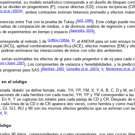
r experimental, su modelo estadístico corresponde a un diseño de bloques comp
 se dividen en progenitores (P), cruzas directas (CD), cruzas recíprocas (C
ez
et al
. (2007b)
, ambos contrastes estiman heterosis promedio y efectos mate
SAS, 1989
ferencias entre Trat con la prueba de Tukey (
). Este código puede mod
pruebas de comparación de medias, o de diversos análisis de regresión y corre
Saavedra, 2019
s de experimentos en tiempo y espacio (
).
Griffing (1956a
b)
corresponde al método 1 de
,
, el ANOVA para un solo ensayo tie
al (ACG), aptitud combinatoria específica (ACE), efectos maternos (EM) y ef
 podrían estimarse las interacciones de éstos con sólo dos ambientes.
erían estimables los efectos de gi para cada progenitor o de sij para cada c
ng y Kang, 1997
). Los componentes de varianza y heredabilidades, y la predicci
Martínez, 1983
González
et al
., 2007a
b
Montesinos
et al
., 
os programas para SAS (
;
,
;
s en el código
nada ‘dialelo’ se define female, male, YH, YP, YM, X, Y, A, B, C, D y M, en 
inaciones de cada hembra con cada macho, YH, YP y YM corresponden a las
 En X, Y se capturan los totales para cada pareja de CD y CR. Después de r
, cada línea de la CD o de CR aparece dos veces, como hembra y como macho (
a, GI, SIJ, RIJ y MI son los mismos efectos genéticos que se estiman con la
6a
b)
,
.
código
lizados 96 datos, correspondientes a cuatro progenitores, sus seis cruzas dir