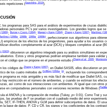
Saavedra, 2019
seis repeticiones (
).
SCUSIÓN
 los programas para SAS para el análisis de experimentos de cruzas dialéli
oras personales PC’s por varios investigadores. Los grandes logros que se
 (1989)
Burow y Coors (1994)
Magari y Kang (1994)
Zhang y Kang (1997)
Martínez (19
;
;
;
;
artínez (1998a
1998b
1999a
1999b)
,
,
,
, perfeccionaron sus algoritmos para obtene
I) empíricos de los efectos de los progenitores, para ayudar a los usuarios 
tilizan diseños completamente al azar (DCA) y bloques completos al azar (B
z (2003)
obtuvieron un algoritmo integrado para su análisis simultáneo en exp
 aleatorios. Estos y otros programas podrían emplearse también para validar
Zhang
et al
., 2005
Montesi
con el código que se propone en el presente estudio (
;
Zhang y Kang (1997)
n los códigos de
; en Diallel-SAS05, ellos discutieron un p
Griffing (1956a
b)
ístico de los cuatro métodos de
,
, incluyendo los correspondient
te programa es más amigable y es más fácil de modificar que Diallel-SAS, cu
no hay restricción en el número de ambientes, y cuando se estiman los efect
uzas, así como de sus interacciones con ambientes. Al igual que con otros 
Padill
rse en computadoras personales con versiones recientes de Windows (
cula el ANOVA y la comparación de medias (Tukey,
p
= 0.01). Como Trat y s
jos, las pruebas de F se prueban con el cuadrado medio del error experimenta
Data, SET, IF-THEN, ANOVA y GLM para definir subconjuntos de datos. El usu
en la base de datos: P, CD y CR, los signos y los coeficientes de los contrast