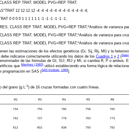
CLASS REP TRAT; MODEL PVG=REP TRAT;
T 12 12 12 12 -4 -4 -4 -4 -4 -4 -4 -4 -4 -4 -4 -4;
0 0 0 0 1 1 1 1 1 1 -1 -1 -1 -1 -1 -1;
; CLASS REP TRAT; MODEL PVG=REP TRAT;*Análisis de varianza para 
ASS REP TRAT; MODEL PVG=REP TRAT;*Análisis de varianza para cruza
ASS REP TRAT; MODEL PVG=REP TRAT;*Análisis de varianza para cruza
nen las estimaciones de los efectos genéticos (Gi, Sij, Rij, MI) y la heterosi
Saav
debe indicarse correctamente utilizando los datos de los
Cuadros 1
y
2
(
 denominador de las fórmulas de GI, SIJ, RIJ y MI, si cambia R, P o ambos. 
Martínez (1983)
artificios que
utilizó estableciendo una forma lógica de relacion
SAS Institute, 1989
de programación en SAS (
).
-1
 del grano (g L
) de 16 cruzas formadas con cuatro líneas.
R2
R3
R4
R5
R6
734
750
790
758
765
762
737
779
763
773
812
802
838
793
782