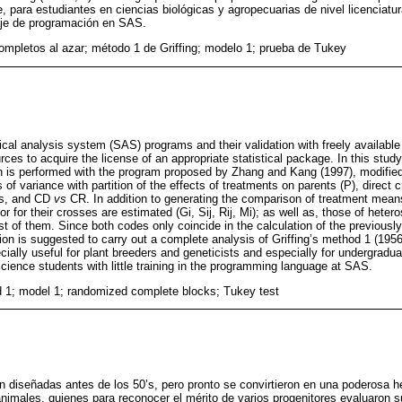
, para estudiantes en ciencias biológicas y agropecuarias de nivel licenciat
aje de programación en SAS.
ompletos al azar; método 1 de Griffing; modelo 1; prueba de Tukey
ical analysis system (SAS) programs and their validation with freely available
urces to acquire the license of an appropriate statistical package. In this stud
on is performed with the program proposed by Zhang and Kang (1997), modifie
of variance with partition of the effects of treatments on parents (P), direct 
s, and CD
vs
CR. In addition to generating the comparison of treatment means
or for their crosses are estimated (Gi, Sij, Rij, Mi); as well as, those of heter
st of them. Since both codes only coincide in the calculation of the previously
ion is suggested to carry out a complete analysis of Griffing’s method 1 (195
ially useful for plant breeders and geneticists and especially for undergradu
 science students with little training in the programming language at SAS.
d 1; model 1; randomized complete blocks; Tukey test
on diseñadas antes de los 50’s, pero pronto se convirtieron en una poderosa h
nimales, quienes para reconocer el mérito de varios progenitores evaluaron s