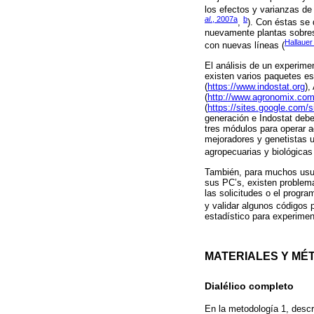
los efectos y varianzas de
al
., 2007a
b
,
). Con éstas se 
nuevamente plantas sobresa
Hallauer
con nuevas líneas (
El análisis de un experime
existen varios paquetes e
(
https://www.indostat.org
),
(
http://www.agronomix.co
(
https://sites.google.com/s
generación e Indostat debe
tres módulos para operar 
mejoradores y genetistas u
agropecuarias y biológicas
También, para muchos usuar
sus PC’s, existen problema
las solicitudes o el progr
y validar algunos códigos 
estadístico para experimen
MATERIALES Y MÉ
Dialélico completo
En la metodología 1, descr