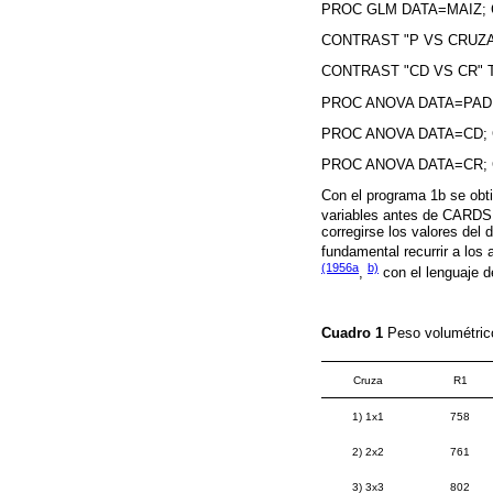
PROC GLM DATA=MAIZ; 
CONTRAST "P VS CRUZAS"TRA
CONTRAST "CD VS CR" TRAT 
PROC ANOVA DATA=PADRES
PROC ANOVA DATA=CD; CL
PROC ANOVA DATA=CR; CL
Con el programa 1b se obtie
variables antes de CARDS 
corregirse los valores del
fundamental recurrir a los 
(1956a
b)
,
con el lenguaje 
Cuadro 1
Peso volumétrico
Cruza
R1
1) 1x1
758
2) 2x2
761
3) 3x3
802