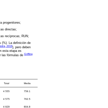
progenitores;
s directas;
s recíprocas; RUN;
s (%). La definición de
edra, 2019
), pero deben
En esta etapa es
Griffing
ar las fórmulas de
Total
Media
4 555
759.1
4 575
762.5
4 829
804.8