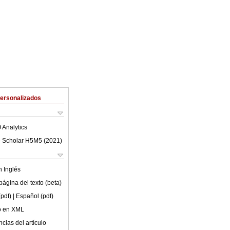
Personalizados
 Analytics
 Scholar H5M5 (
2021
)
en
Inglés
ágina del texto (beta)
(pdf)
| Español (pdf)
lo en XML
cias del artículo