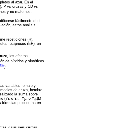
letos al azar. En el
R), P
vs
cruzas y CD
vs
rnos y no maternos.
ificarse fácilmente si el
lación, estos análisis
ne repeticiones (R),
ectos recíprocos (ER); en
ruza, los efectos
ón de híbridos y sintéticos
2007
).
las variables female y
 medias de cruza, hembra
ealizado la suma sobre
Yi. ó Y.i.; Yj.. o Y.j.)M
s fórmulas propuestas en
ectas y sus seis cruzas