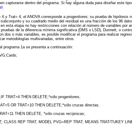
en capturarse dentro del programa. Si hay alguna duda para diseñar este tipo
9a)
.
= 6 y Trat= 4, el ANOVA corresponde a progenitores; su prueba de hipótesis n
subconjunto y su cuadrado medio del residual es una fracción de los 96 dato
 en esta etapa no hay restricciones con relación al número de variables por a
as pruebas de la diferencia mínima significativa (DMS o LSD), Dunnett, o con
on dos o más variables, es posible modificar el programa para realizar regresi
car metodologías multivariadas, entre otros.
al programa 1a se presenta a continuación:
PVG;Cards;
F TRAT>4 THEN DELETE;*sólo progenitores;
AT<5 OR TRAT>10 THEN DELETE;*sólo cruzas directas;
RAT<11 THEN DELETE; *sólo cruzas recíprocas;
; CLASS REP TRAT; MODEL PVG=REP TRAT; MEANS TRAT/TUKEY LINES 