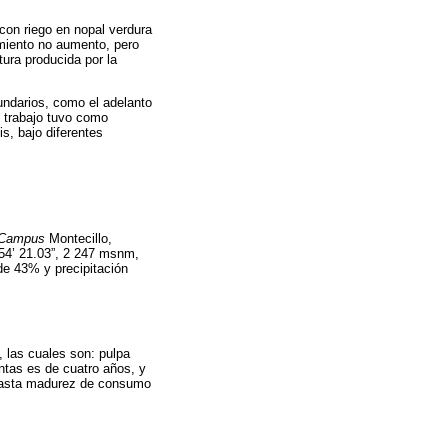
con riego en nopal verdura
imiento no aumento, pero
ura producida por la
undarios, como el adelanto
e trabajo tuvo como
is, bajo diferentes
Campus
Montecillo,
 54’ 21.03”, 2 247 msnm,
e 43% y precipitación
o, las cuales son: pulpa
ntas es de cuatro años, y
l hasta madurez de consumo