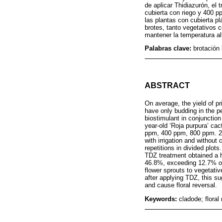
de aplicar Thidiazurón, el
cubierta con riego y 400 
las plantas con cubierta p
brotes, tanto vegetativos 
mantener la temperatura alt
Palabras clave:
brotación 
ABSTRACT
On average, the yield of p
have only budding in the p
biostimulant in conjunction 
year-old ‘Roja purpura’ cac
ppm, 400 ppm, 800 ppm. 2) Jo
with irrigation and without 
repetitions in divided plot
TDZ treatment obtained a h
46.8%, exceeding 12.7% of 
flower sprouts to vegetati
after applying TDZ, this su
and cause floral reversal.
Keywords:
cladode; floral 