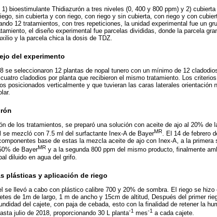
1) bioestimulante Thidiazurón a tres niveles (0, 400 y 800 ppm) y 2) cubierta 
riego, sin cubierta y con riego, con riego y sin cubierta, con riego y con cubier
rando 12 tratamientos, con tres repeticiones, la unidad experimental fue un gr
tamiento, el diseño experimental fue parcelas divididas, donde la parcela gran
uxilio y la parcela chica la dosis de TDZ.
ejo del experimento
8 se seleccionaron 12 plantas de nopal tunero con un mínimo de 12 cladodio
 cuatro cladodios por planta que recibieron el mismo tratamiento. Los criterio
os posicionados verticalmente y que tuvieran las caras laterales orientación n
lar.
urón
ión de los tratamientos, se preparó una solución con aceite de ajo al 20% de
MR
 se mezcló con 7.5 ml del surfactante Inex-A de Bayer
. El 14 de febrero 
componentes base de estas la mezcla aceite de ajo con Inex-A, a la primera
MR
 50% de Bayer
y a la segunda 800 ppm del mismo producto, finalmente amb
l diluido en agua del grifo.
s plásticas y aplicación de riego
sel se llevó a cabo con plástico calibre 700 y 20% de sombra. El riego se hiz
etes de 1m de largo, 1 m de ancho y 15cm de altitud, Después del primer rie
undidad del cajete, con paja de cebada, esto con la finalidad de retener la hu
-1
-1
asta julio de 2018, proporcionando 30 L planta
mes
a cada cajete.