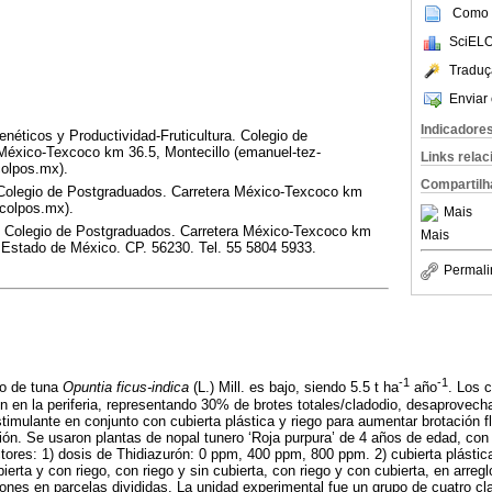
Como c
SciELO
Traduç
Enviar 
Indicadore
éticos y Productividad-Fruticultura. Colegio de
México-Texcoco km 36.5, Montecillo (emanuel-tez-
Links rela
olpos.mx).
Compartilh
Colegio de Postgraduados. Carretera México-Texcoco km
@colpos.mx).
Mais
. Colegio de Postgraduados. Carretera México-Texcoco km
Mais
 Estado de México. CP. 56230. Tel. 55 5804 5933.
Permali
-1
-1
to de tuna
Opuntia ficus-indica
(L.) Mill. es bajo, siendo 5.5 t ha
año
. Los 
n en la periferia, representando 30% de brotes totales/cladodio, desaprovech
imulante en conjunto con cubierta plástica y riego para aumentar brotación fl
ción. Se usaron plantas de nopal tunero ‘Roja purpura’ de 4 años de edad, con
tores: 1) dosis de Thidiazurón: 0 ppm, 400 ppm, 800 ppm. 2) cubierta plástica
bierta y con riego, con riego y sin cubierta, con riego y con cubierta, en arregl
ciones en parcelas divididas. La unidad experimental fue un grupo de cuatro c