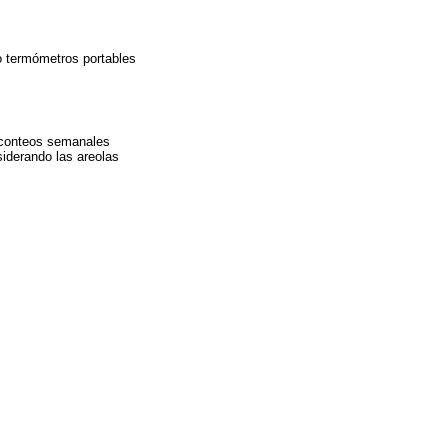
do termómetros portables
n conteos semanales
siderando las areolas