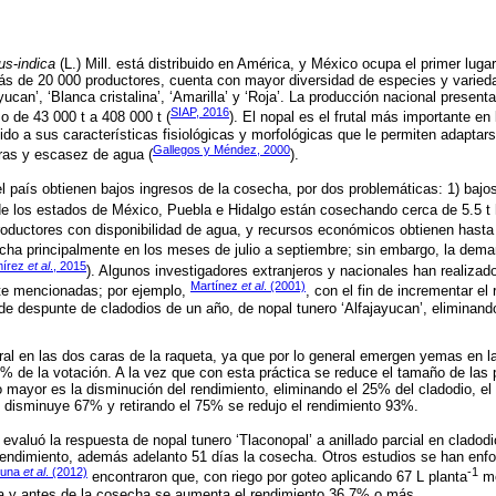
cus
-
indica
(L.) Mill. está distribuido en América, y México ocupa el primer lugar
ás de 20 000 productores, cuenta con mayor diversidad de especies y varied
yucan’, ‘Blanca cristalina’, ‘Amarilla’ y ‘Roja’. La producción nacional prese
SIAP, 2016
 de 43 000 t a 408 000 t (
). El nopal es el frutal más importante en
do a sus características fisiológicas y morfológicas que le permiten adapta
Gallegos y Méndez, 2000
ras y escasez de agua (
).
l país obtienen bajos ingresos de la cosecha, por dos problemáticas: 1) bajo
de los estados de México, Puebla e Hidalgo están cosechando cerca de 5.5 t
productores con disponibilidad de agua, y recursos económicos obtienen hasta
secha principalmente en los meses de julio a septiembre; sin embargo, la dema
írez
et al
., 2015
). Algunos investigadores extranjeros y nacionales han realizad
Martínez
et al
. (2001)
te mencionadas; por ejemplo,
, con el fin de incrementar el
de despunte de cladodios de un año, de nopal tunero ‘Alfajayucan’, eliminand
ral en las dos caras de la raqueta, ya que por lo general emergen yemas en la 
% de la votación. A la vez que con esta práctica se reduce el tamaño de las
o mayor es la disminución del rendimiento, eliminando el 25% del cladodio, e
isminuye 67% y retirando el 75% se redujo el rendimiento 93%.
evaluó la respuesta de nopal tunero ‘Tlaconopal’ a anillado parcial en cladod
endimiento, además adelanto 51 días la cosecha. Otros estudios se han enfo
Luna
et al
. (2012)
-1
encontraron que, con riego por goteo aplicando 67 L planta
m
iva y antes de la cosecha se aumenta el rendimiento 36.7% o más.