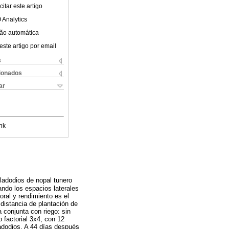
itar este artigo
 Analytics
ão automática
este artigo por email
s
cionados
ar
nk
cladodios de nopal tunero
ando los espacios laterales
oral y rendimiento es el
 distancia de plantación de
 conjunta con riego: sin
o factorial 3x4, con 12
ladodios. A 44 días después