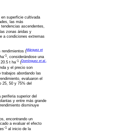
 en superficie cultivada
ades, las más
nta tendencias ascendentes,
 las zonas áridas y
rse a condiciones extremas
Márquez
et
s rendimientos (
-1
 ha
, considerándose una
-1
Domínguez
et al
.,
 20.5 t ha
(
nda y el precio son
o trabajos abordando las
 rendimiento, evaluaron el
o 25, 50 y 75% del
periferia superior del
 plantas y entre más grande
l rendimiento disminuye
ios, encontrando un
cado a evaluar el efecto
-1
es
al inicio de la