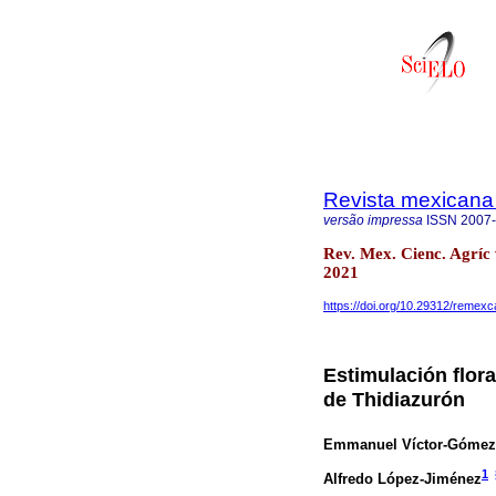
Revista mexicana 
versão impressa
ISSN
2007
Rev. Mex. Cienc. Agríc
2021
https://doi.org/10.29312/remexc
Estimulación flora
de Thidiazurón
Emmanuel Víctor-Gómez
1
Alfredo López-Jiménez