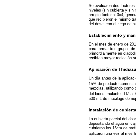
Se evaluaron dos factores: 
niveles (sin cubierta y sin 
arreglo factorial 3x4, gene
que recibieron el mismo tra
del dosel con el riego de a
Establecimiento y man
En el mes de enero de 201
para formar tres grupos de
primordialmente en cladodi
recibían mayor radiación so
Aplicación de Thidiaz
Un día antes de la aplicac
15% de producto comercial
mezclas, utilizando como 
del bioestimulante TDZ al
500 mL de mucilago de nopa
Instalación de cubierta
La cubierta parcial del do
depositando el agua en caj
cubrieron los 15cm de prof
aplicaron una vez al mes h