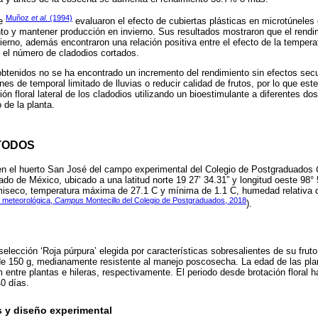
Muñoz
et al
. (1994)
de
evaluaron el efecto de cubiertas plásticas en microtúneles 
to y mantener producción en invierno. Sus resultados mostraron que el rend
erno, además encontraron una relación positiva entre el efecto de la temperat
n el número de cladodios cortados.
obtenidos no se ha encontrado un incremento del rendimiento sin efectos sec
es de temporal limitado de lluvias o reducir calidad de frutos, por lo que est
ión floral lateral de los cladodios utilizando un bioestimulante a diferentes dos
 de la planta.
TODOS
 en el huerto San José del campo experimental del Colegio de Postgraduados
do de México, ubicado a una latitud norte 19 27’ 34.31” y longitud oeste 98°
iseco, temperatura máxima de 27.1 C y mínima de 1.1 C, humedad relativa d
n meteorológica,
Campus
Montecillo del Colegio de Postgraduados, 2018
).
 selección ‘Roja púrpura’ elegida por características sobresalientes de su frut
de 150 g, medianamente resistente al manejo poscosecha. La edad de las pla
 entre plantas e hileras, respectivamente. El periodo desde brotación flora
0 días.
s y diseño experimental