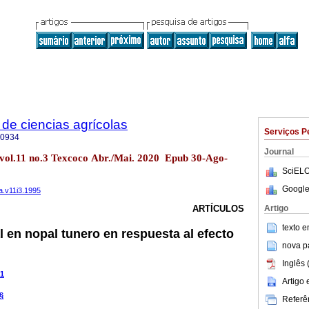
de ciencias agrícolas
Serviços P
-0934
Journal
 vol.11 no.3 Texcoco Abr./Mai. 2020 Epub 30-Ago-
SciELO
Google
a.v11i3.1995
Artigo
ARTÍCULOS
texto 
l en nopal tunero en respuesta al efecto
nova p
Inglês 
1
Artigo
§
Referên