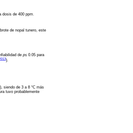
na dosis de 400 ppm.
brote de nopal tunero, este
nfiabilidad de
p≤
0.05 para
 2013
).
), siendo de 3 a 8 °C más
atura tuvo probablemente