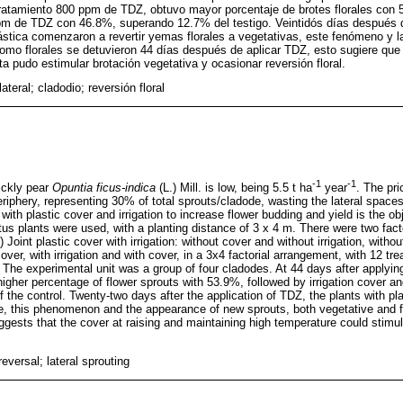
 tratamiento 800 ppm de TDZ, obtuvo mayor porcentaje de brotes florales con
ppm de TDZ con 46.8%, superando 12.7% del testigo. Veintidós días después d
lástica comenzaron a revertir yemas florales a vegetativas, este fenómeno y l
como florales se detuvieron 44 días después de aplicar TDZ, esto sugiere que l
a pudo estimular brotación vegetativa y ocasionar reversión floral.
lateral; cladodio; reversión floral
-1
-1
rickly pear
Opuntia ficus-indica
(L.) Mill. is low, being 5.5 t ha
year
. The pr
eriphery, representing 30% of total sprouts/cladode, wasting the lateral spac
with plastic cover and irrigation to increase flower budding and yield is the obj
tus plants were used, with a planting distance of 3 x 4 m. There were two fact
int plastic cover with irrigation: without cover and without irrigation, without
cover, with irrigation and with cover, in a 3x4 factorial arrangement, with 12 t
s. The experimental unit was a group of four cladodes. At 44 days after applyi
igher percentage of flower sprouts with 53.9%, followed by irrigation cover 
the control. Twenty-two days after the application of TDZ, the plants with pla
ve, this phenomenon and the appearance of new sprouts, both vegetative and f
ggests that the cover at raising and maintaining high temperature could stimu
reversal; lateral sprouting