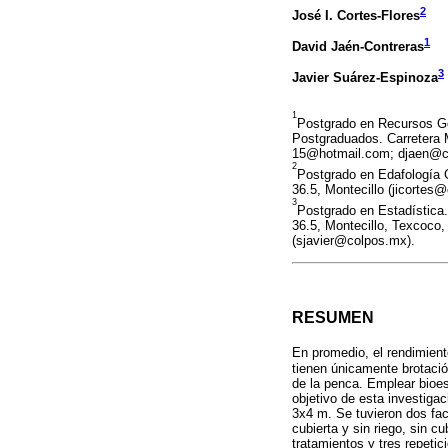
2
José I. Cortes-Flores
1
David Jaén-Contreras
3
Javier Suárez-Espinoza
1
Postgrado en Recursos Gen
Postgraduados. Carretera 
15@hotmail.com; djaen@c
2
Postgrado en Edafología 
36.5, Montecillo (jicortes
3
Postgrado en Estadística
36.5, Montecillo, Texcoco,
(sjavier@colpos.mx).
RESUMEN
En promedio, el rendimien
tienen únicamente brotació
de la penca. Emplear bioest
objetivo de esta investiga
3x4 m. Se tuvieron dos fac
cubierta y sin riego, sin cu
tratamientos y tres repeti