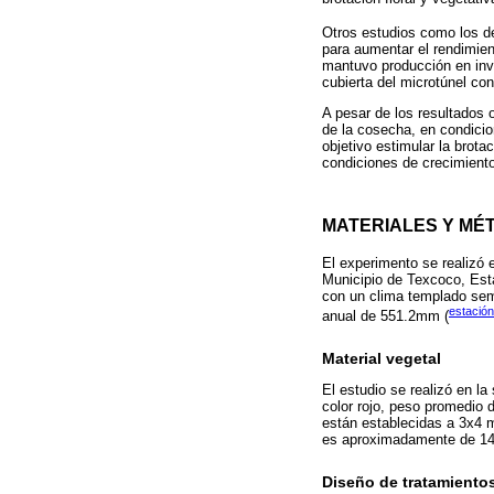
Otros estudios como los 
para aumentar el rendimien
mantuvo producción en invi
cubierta del microtúnel co
A pesar de los resultados 
de la cosecha, en condicion
objetivo estimular la brotac
condiciones de crecimiento
MATERIALES Y MÉ
El experimento se realizó
Municipio de Texcoco, Esta
con un clima templado sem
estació
anual de 551.2mm (
Material vegetal
El estudio se realizó en la
color rojo, peso promedio 
están establecidas a 3x4 m
es aproximadamente de 14
Diseño de tratamiento