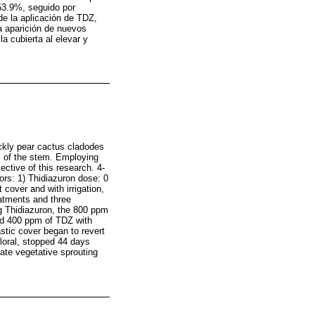
 53.9%, seguido por
e la aplicación de TDZ,
a aparición de nuevos
a cubierta al elevar y
ickly pear cactus cladodes
es of the stem. Employing
ective of this research. 4-
ors: 1) Thidiazuron dose: 0
 cover and with irrigation,
reatments and three
ng Thidiazuron, the 800 ppm
and 400 ppm of TDZ with
stic cover began to revert
loral, stopped 44 days
late vegetative sprouting