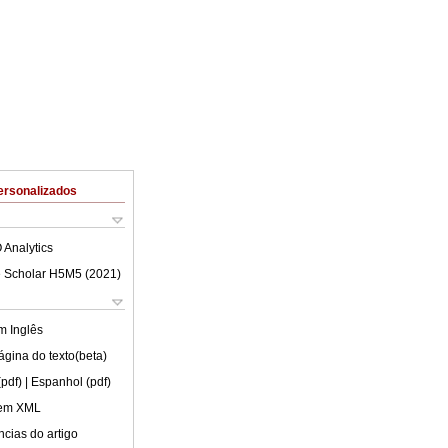
ersonalizados
 Analytics
 Scholar H5M5 (
2021
)
em
Inglês
ágina do texto(beta)
(pdf)
| Espanhol (pdf)
 em XML
cias do artigo