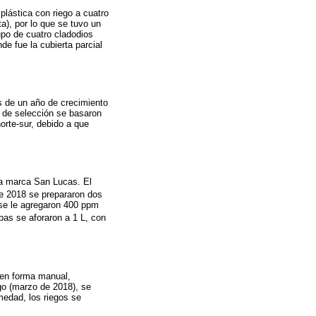
plástica con riego a cuatro
ta), por lo que se tuvo un
upo de cuatro cladodios
de fue la cubierta parcial
s de un año de crecimiento
s de selección se basaron
orte-sur, debido a que
 la marca San Lucas. El
de 2018 se prepararon dos
 se le agregaron 400 ppm
as se aforaron a 1 L, con
o en forma manual,
go (marzo de 2018), se
medad, los riegos se