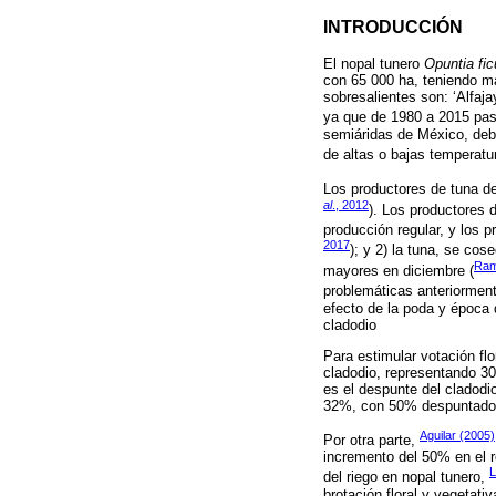
INTRODUCCIÓN
El nopal tunero
Opuntia fi
con 65 000 ha, teniendo m
sobresalientes son: ‘Alfaja
ya que de 1980 a 2015 paso
semiáridas de México, debi
de altas o bajas temperatu
Los productores de tuna de
al
., 2012
). Los productores 
producción regular, y los 
2017
); y 2) la tuna, se co
Ram
mayores en diciembre (
problemáticas anteriormen
efecto de la poda y época 
cladodio
Para estimular votación flo
cladodio, representando 30
es el despunte del cladodi
32%, con 50% despuntado d
Aguilar (2005)
Por otra parte,
incremento del 50% en el r
del riego en nopal tunero,
brotación floral y vegetat