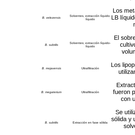
Los meta
Solventes, extracción líquido-
LB líquid
B. velezensis
líquido
El sobr
Solventes; extracción líquido-
culti
B. subtilis
líquido
volum
Los lipop
B. mojavensis
Ultrafiltración
utili
Extrac
fueron p
B. megaterium
Ultrafiltración
con 
Se uti
sólida y
B. subtilis
Extracción en fase sólida
solv