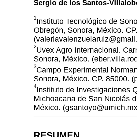
Sergio de los Santos-Villalo
1
Instituto Tecnológico de Sono
Obregón, Sonora, México. CP
(valeriavalenzuelaruiz@gmai
2
Uvex Agro Internacional. Car
Sonora, México. (eber.villa.r
3
Campo Experimental Norman 
Sonora, México. CP. 85000. (
4
Instituto de Investigaciones
Michoacana de San Nicolás de
México. (gsantoyo@umich.mx
RESUMEN