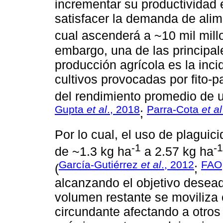
incrementar su productividad 
satisfacer la demanda de alim
cual ascenderá a ~10 mil mill
embargo, una de las principal
producción agrícola es la inc
cultivos provocadas por fito
del rendimiento promedio de 
Gupta
et al
., 2018
Parra-Cota
et al
;
Por lo cual, el uso de plagui
-1
-1
de ~1.3 kg ha
a 2.57 kg ha
García-Gutiérrez
et al
., 2012
FAO
(
;
alcanzando el objetivo deseado
volumen restante se moviliza
circundante afectando a otros