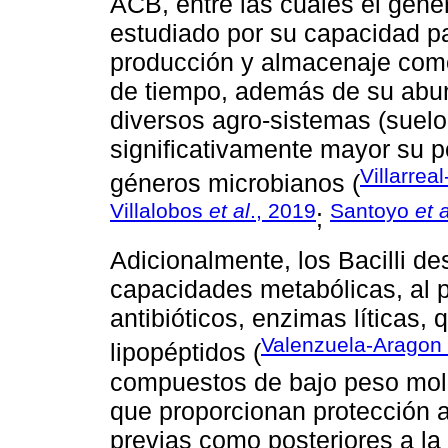
ACB, entre las cuales el gén
estudiado por su capacidad par
producción y almacenaje como
de tiempo, además de su abun
diversos agro-sistemas (suelo
significativamente mayor su 
Villarre
géneros microbianos (
Villalobos
et al
., 2019
Santoyo
et a
;
Adicionalmente, los Bacilli d
capacidades metabólicas, al p
antibióticos, enzimas líticas, 
Valenzuela-Aragon
lipopéptidos (
compuestos de bajo peso molec
que proporcionan protección a
previas como posteriores a la