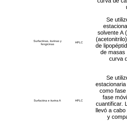
curva de ca
Se util
estaciona
solvente A 
(acetonitrilo
Surfactinas, iturinas y
HPLC
fengicinas
de lipopépti
de masas (
curva 
Se util
estacionaria
como fase 
fase móvi
Surfactina e iturina A
HPLC
cuantificar. 
llevó a cabo
y compa