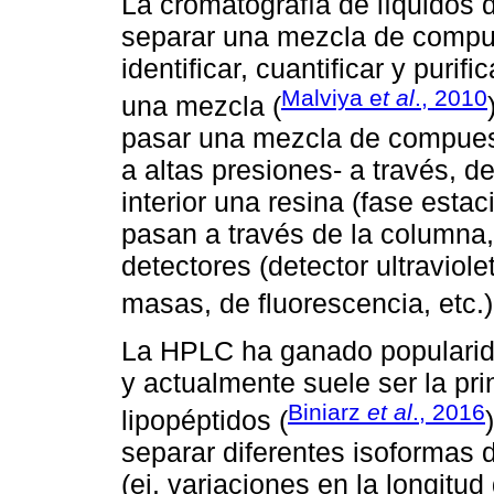
La cromatografía de líquidos 
separar una mezcla de compue
identificar, cuantificar y puri
Malviya e
t al
., 2010
una mezcla (
pasar una mezcla de compuest
a altas presiones- a través, 
interior una resina (fase est
pasan a través de la columna
detectores (detector ultraviole
masas, de fluorescencia, etc.)
La HPLC ha ganado popularida
y actualmente suele ser la pri
Biniarz
et al
., 2016
lipopéptidos (
separar diferentes isoformas 
(ej. variaciones en la longitu