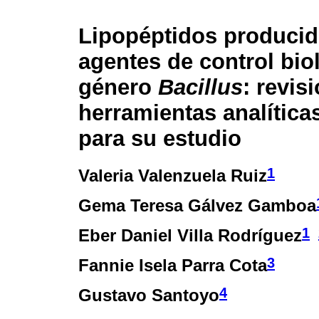
Lipopéptidos producid
agentes de control bio
género
Bacillus
: revis
herramientas analíticas
para su estudio
1
Valeria Valenzuela Ruiz
Gema Teresa Gálvez Gamboa
1
Eber Daniel Villa Rodríguez
3
Fannie Isela Parra Cota
4
Gustavo Santoyo