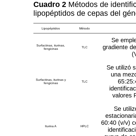
Cuadro 2
Métodos de identifi
lipopéptidos de cepas del gé
Lipopéptidos
Método
Se empl
Surfactinas, iturinas,
gradiente d
TLC
fengicinas
(
Se utilizó 
una mezc
Surfactinas, iturinas y
65:25:
TLC
fengicinas
identific
valores 
Se util
estacionari
60:40 (v/v) c
Iturina A
HPLC
identifica