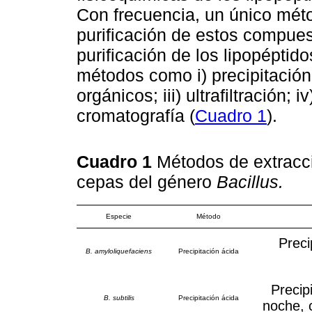
Con frecuencia, un único méto
purificación de estos compues
purificación de los lipopéptid
métodos como i) precipitación 
orgánicos; iii) ultrafiltración; 
cromatografía (
Cuadro 1
).
Cuadro 1
Métodos de extracci
cepas del género
Bacillus.
Especie
Método
Preci
B. amyloliquefaciens
Precipitación ácida
Precip
B. subtilis
Precipitación ácida
noche, 