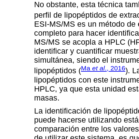
No obstante, esta técnica ta
perfil de lipopéptidos de extr
ESI-MS/MS es un método de 
completo para hacer identific
MS/MS se acopla a HPLC (HP
identificar y cuantificar mues
simultánea, siendo el instrum
Ma
et al
., 2016
lipopéptidos (
). 
lipopéptidos con este instrum
HPLC, ya que esta unidad est
masas.
La identificación de lipopép
puede hacerse utilizando est
comparación entre los valores
de utilizar este sistema, es qu