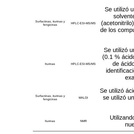
Se utilizó
solvent
Surfactinas, iturinas y
(acetonitrilo
HPLC-ESI-MS/MS
fengicinas
de los comp
Se utilizó 
(0.1 % ácid
de ácid
Iturinas
HPLC-ESI-MS/MS
identificac
ex
Se utilizó á
Surfactinas, iturinas y
se utilizó 
MALDI
fengicinas
Utilizan
Iturinas
NMR
nue