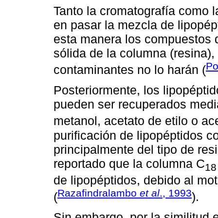
Tanto la cromatografía como l
en pasar la mezcla de lipopép
esta manera los compuestos de
sólida de la columna (resina)
Po
contaminantes no lo harán (
Posteriormente, los lipopéptid
pueden ser recuperados median
metanol, acetato de etilo o acet
purificación de lipopéptidos
principalmente del tipo de res
reportado que la columna C
18
de lipopéptidos, debido al mo
Razafindralambo
et al
., 1993
(
).
Sin embargo, por la similitud 