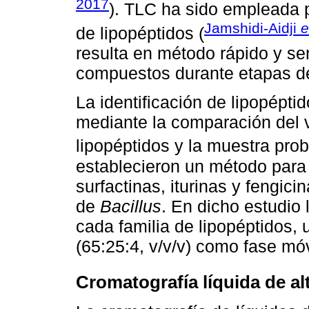
2017
). TLC ha sido empleada p
Jamshidi-Aidji
e
de lipopéptidos (
resulta en método rápido y sen
compuestos durante etapas de
La identificación de lipopépt
mediante la comparación del v
lipopéptidos y la muestra pro
establecieron un método para 
surfactinas, iturinas y fengic
de
Bacillus
. En dicho estudio 
cada familia de lipopéptidos,
(65:25:4, v/v/v) como fase móv
Cromatografía líquida de al