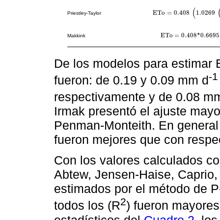
(
E
T
o
=
0.408
1.0269
E
T
o
=
0.408
1.0269
Δ
Δ
+
γ
R
n
-
Priestley-Taylor
E
T
o
=
0.408
*
0.6695
E
T
o
=
0.408
*
0.6695
Δ
Δ
+
γ
Makkink
De los modelos para estimar 
-1
fueron: de 0.19 y 0.09 mm d
respectivamente y de 0.08 m
Irmak presentó el ajuste mayo
Penman-Monteith. En general 
fueron mejores que con respec
Con los valores calculados c
Abtew, Jensen-Haise, Caprio,
estimados por el método de P
2
todos los (R
) fueron mayores
estadísticos del
Cuadro 2
, lo