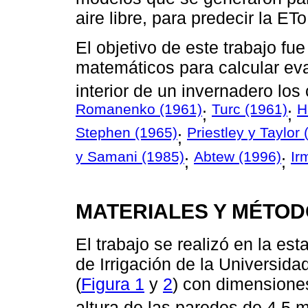
aire libre, para predecir la ETo
El objetivo de este trabajo fu
matemáticos para calcular eva
interior de un invernadero los
Romanenko (1961)
Turc (1961)
H
;
;
Stephen (1965)
Priestley y Taylor
;
y Samani (1985)
Abtew (1996)
Ir
;
;
MATERIALES Y MÉTO
El trabajo se realizó en la e
de Irrigación de la Universi
(
Figura 1
y
2
) con dimensione
altura de las paredes de 4.5 m