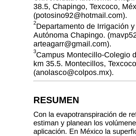
38.5, Chapingo, Texcoco, Méx
(potosino92@hotmail.com).
2
Departamento de Irrigación 
Autónoma Chapingo. (mavp5
arteagarr@gmail.com).
3
Campus Montecillo-Colegio 
km 35.5. Montecillos, Texcoc
(anolasco@colpos.mx).
RESUMEN
Con la evapotranspiración de ref
estiman y planean los volúmene
aplicación. En México la superfi