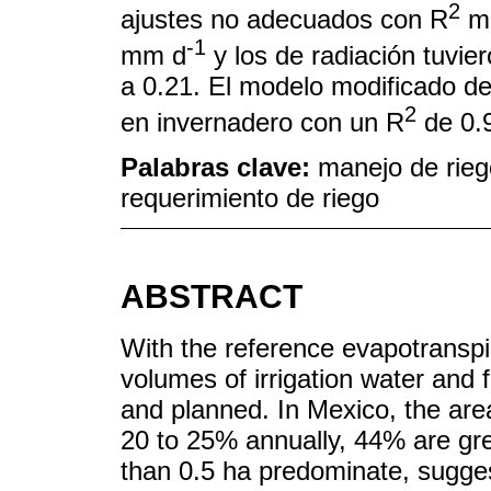
2
ajustes no adecuados con R
me
-1
mm d
y los de radiación tuvie
a 0.21. El modelo modificado de
2
en invernadero con un R
de 0.
Palabras clave:
manejo de rieg
requerimiento de riego
ABSTRACT
With the reference evapotranspir
volumes of irrigation water and 
and planned. In Mexico, the area
20 to 25% annually, 44% are gr
than 0.5 ha predominate, sugges