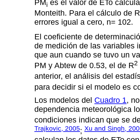
PM
es el valor de ETo calcu
i
Monteith. Para el cálculo de 
errores igual a cero, n= 102.
El coeficiente de determinaci
de medición de las variables 
que aun cuando se tuvo un va
2
PM y Abtew de 0.53, el de R
anterior, el análisis del estadí
para decidir si el modelo es co
Los modelos del
Cuadro 1
, n
dependencia meteorológica loc
condiciones indican que se de
Trajkovic, 2005
Xu and Singh, 20
;
calculan los datos de ETo con