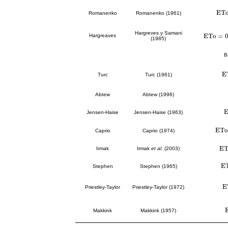
E
T
E
T
o
Romanenko
Romanenko (1961)
Hargreves y Samani
E
T
o
=
Hargreaves
E
T
o
=
0.00
(1985)
B
E
E
Turc
Turc (1961)
Abtew
Abtew (1996)
E
Jensen-Haise
Jensen-Haise (1963)
E
T
o
E
T
o
=
Caprio
Caprio (1974)
E
Irmak
Irmak
et al
. (2003)
E
T
E
E
T
Stephen
Stephen (1965)
E
E
Priestley-Taylor
Priestley-Taylor (1972)
Makkink
Makkink (1957)