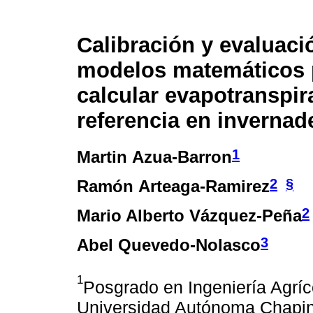
Calibración y evaluaci
modelos matemáticos 
calcular evapotranspir
referencia en invernad
1
Martin Azua-Barron
2
§
Ramón Arteaga-Ramirez
2
Mario Alberto Vázquez-Peña
3
Abel Quevedo-Nolasco
1
Posgrado en Ingeniería Agríc
Universidad Autónoma Chapin