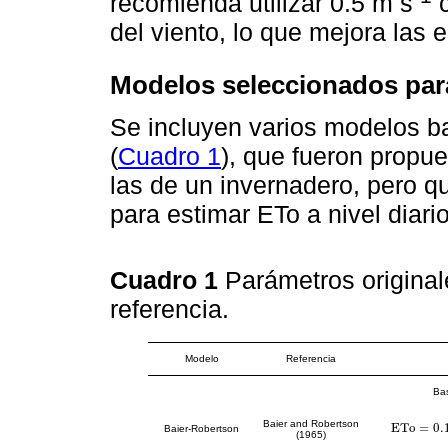
recomienda utilizar 0.5 m s
c
del viento, lo que mejora las 
Modelos seleccionados para
Se incluyen varios modelos b
(
Cuadro 1
), que fueron propue
las de un invernadero, pero qu
para estimar ETo a nivel diario
Cuadro 1
Parámetros original
referencia.
Modelo
Referencia
Ba
Baier and Robertson
E
T
o
=
0.
E
T
o
=
0.157
*
Baier-Robertson
(1965)