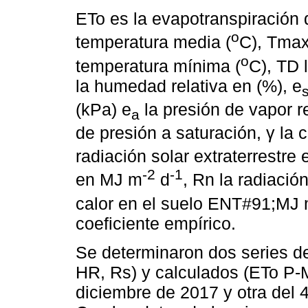
ETo es la evapotranspiración 
o
temperatura media (
C), Tmax
o
temperatura mínima (
C), TD l
la humedad relativa en (%), e
(kPa) e
la presión de vapor r
a
de presión a saturación, γ la 
radiación solar extraterrestre
-2
-1
en MJ m
d
, Rn la radiaci
calor en el suelo ENT#91;MJ
coeficiente empírico.
Se determinaron dos series de
HR, Rs) y calculados (ETo P-M
diciembre de 2017 y otra del 4