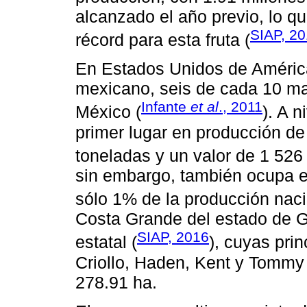
alcanzado el año previo, lo q
SIAP, 2
récord para esta fruta (
En Estados Unidos de América
mexicano, seis de cada 10 m
Infante
et al
., 2011
México (
). A 
primer lugar en producción d
toneladas y un valor de 1 526
sin embargo, también ocupa el
sólo 1% de la producción naci
Costa Grande del estado de 
SIAP, 2016
estatal (
), cuyas pri
Criollo, Haden, Kent y Tommy 
278.91 ha.