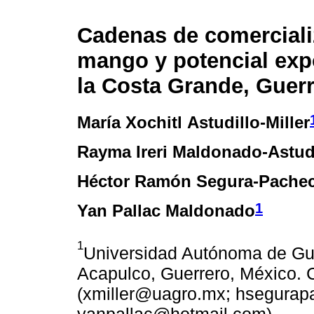
Cadenas de comerciali
mango y potencial exp
la Costa Grande, Guer
María Xochitl Astudillo-Miller
Rayma Ireri Maldonado-Astud
Héctor Ramón Segura-Pache
1
Yan Pallac Maldonado
1
Universidad Autónoma de Guer
Acapulco, Guerrero, México. 
(xmiller@uagro.mx; hsegura