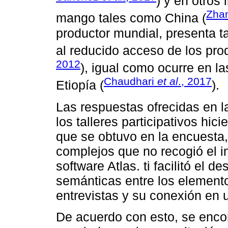
) y en otros
Zha
mango tales como China (
productor mundial, presenta t
al reducido acceso de los prod
2012
), igual como ocurre en 
Chaudhari
et al
., 2017
Etiopía (
).
Las respuestas ofrecidas en l
los talleres participativos hic
que se obtuvo en la encuesta
complejos que no recogió el i
software Atlas. ti facilitó el 
semánticas entre los elemento
entrevistas y su conexión en u
De acuerdo con esto, se encon