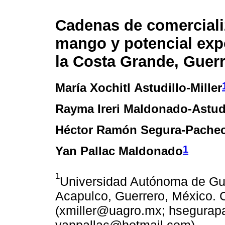
Cadenas de comerciali
mango y potencial exp
la Costa Grande, Guer
María Xochitl Astudillo-Miller
Rayma Ireri Maldonado-Astud
Héctor Ramón Segura-Pache
1
Yan Pallac Maldonado
1
Universidad Autónoma de Guer
Acapulco, Guerrero, México. 
(xmiller@uagro.mx; hsegura