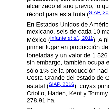
alcanzado el año previo, lo q
SIAP, 2
récord para esta fruta (
En Estados Unidos de América
mexicano, seis de cada 10 m
Infante
et al
., 2011
México (
). A 
primer lugar en producción d
toneladas y un valor de 1 526
sin embargo, también ocupa el
sólo 1% de la producción naci
Costa Grande del estado de 
SIAP, 2016
estatal (
), cuyas pri
Criollo, Haden, Kent y Tommy 
278.91 ha.