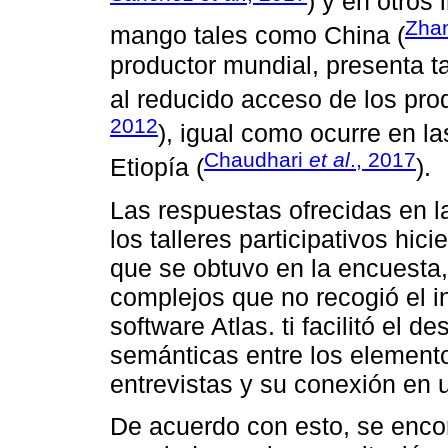
) y en otros
Zha
mango tales como China (
productor mundial, presenta t
al reducido acceso de los prod
2012
), igual como ocurre en 
Chaudhari
et al
., 2017
Etiopía (
).
Las respuestas ofrecidas en l
los talleres participativos hic
que se obtuvo en la encuesta
complejos que no recogió el i
software Atlas. ti facilitó el 
semánticas entre los elemento
entrevistas y su conexión en u
De acuerdo con esto, se encon