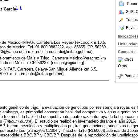
Como c
1
§
z García
SciELO
Traduc
Enviar 
Indicadore
 de México-INIFAP. Carretera Los Reyes-Texcoco km 13.5,
Links rela
ado de México. Tel. 01 800 0882222, ext. 85355. CP. 56250.
mir3@yahoo.com.mx; espitia.eduardo@inifap.gob.mx).
Compartir
ejoramiento de Maíz y Trigo. Carretera México-Veracruz km
Otros
tado de México. CP. 56237. (r.singh@cgiar.org).
Otros
-INIFAP. Carretera Celaya-San Miguel Allende km 6.5,
000. (solis.ernesto@inifap.gob.mx).
Permali
nto genético de trigo, la evaluación de genotipos por resistencia a royas es
in embargo, es primordial conocer su habilidad competitiva y en que genotipo
dio fue medir la habilidad competitiva de cuatro razas de roya de la hoja caus
s (
Triticum durum
). El estudio se realizó en invernadero durante el año 201
fueron mezcladas y multiplicadas por tres generaciones sucesivas en geno
os resistentes (Samayoa C2004 y Thatcher-Lr16 (RL6005)) además de Júpare
sceptible a BBG/BP y CBG/BP. Después de la reproducción de urediniospor