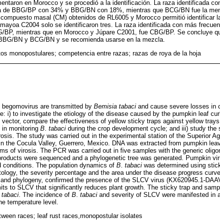
entaron en Morocco y se procedió a la identificación. La raza identificada c
 de BBG/BP con 34% y BBG/BN con 18%, mientras que BCG/BN fue la men
 compuesto masal (CM) obtenidos de RL6005 y Morocco permitió identificar las
ayoa C2004 solo se identificaron tres. La raza identificada con más frecuen
/BP, mientras que en Morocco y Júpare C2001, fue CBG/BP. Se concluye 
BBG/BN y BCG/BN y se recomienda usarse en la mezcla.
tos monopostulares; competencia entre razas; razas de roya de la hoja
 begomovirus are transmitted by
Bemisia tabaci
and cause severe losses in 
e: i) to investigate the etiology of the disease caused by the pumpkin leaf curl
 vector, compare the effectiveness of yellow sticky traps against yellow trays
, in monitoring
B
.
tabaci
during the crop development cycle; and iii) study the s
osis. The study was carried out in the experimental station of the Superior Agr
 in the Cocula Valley, Guerrero, Mexico. DNA was extracted from pumpkin lea
s of virosis. The PCR was carried out in five samples with the generic oligon
oducts were sequenced and a phylogenetic tree was generated. Pumpkin vir
d conditions. The population dynamics of
B
.
tabaci
was determined using stick
ology, the severity percentage and the area under the disease progress cur
and phylogeny, confirmed the presence of the SLCV virus (KX620945.1-DAAV-
ts to SLCV that significantly reduces plant growth. The sticky trap and sampl
.
tabaci
. The incidence of
B
.
tabaci
and severity of SLCV were manifested in a
the temperature level.
tween races; leaf rust races,monopostular isolates