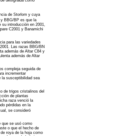
 fue designada como
ncia de Storlom y cuya
P y BBG/BP es que la
e su introducción en 2001,
Júpare C2001 y Banamichi
cia para las variedades
l C2001. Las razas BBG/BN
nta además de Altar C84 y
ulenta además de Altar
os compleja seguida de
ra incrementar
 la susceptibilidad sea
 de trigos cristalinos del
cción de plantas
icha raza venció la
do pérdidas en la
 cual, se consideró
le que se usó como
uste o que el hecho de
s de roya de la hoja como