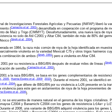
nal de Investigaciones Forestales Agrícolas y Pecuarias (INIFAP) liberó la var
Camacho
et al
., 2001
miento (
) desarrollada en cooperación con el programa de m
ento de Maíz y Trigo (CIMMYT). Desafortunadamente, una nueva raza de roya
esistencia no solo de Atil C2001 y Altar C84, también de más de 80% del ger
Singh
et al
., 2004
México (
).
berada en 1984, la raza más común de roya de la hoja identificada en muestras
rcialmente virulenta en la variedad Mexicali C75 y otros trigos harineros cu
Singh, 1991
 la combinación de ambos (
) pero a virulenta en Altar C84.
Sing
 2001 por su resistencia a BBG/BN después de evaluar miles de líneas (
Camacho
et al
., 2002
icación de semilla (
).
C2001 a la raza BBG/BN, se basa en los genes complementarios de resistencia
l
., 2005
Huerta-Espino
et al
., 2009
2010
;
,
). Durante el mismo 2001, se identificó en 
h
et al
., 2004
) que difiere de BBG/BN por su virulencia a Lr26 presente en la tr
 virulencia para este gen en aislamientos de roya de la hoja provenientes de t
rta-Espino
et al
., 2006
).
r, no se encuentra de manera natural en el genoma de los trigos cristalinos. 
Samayoa C2004 y Banamichi C2004 con los genes de resistencia Lr14a+ y Lr
 Durante el 2008, una variante de BBG/BN adquirió virulencia para los genes L