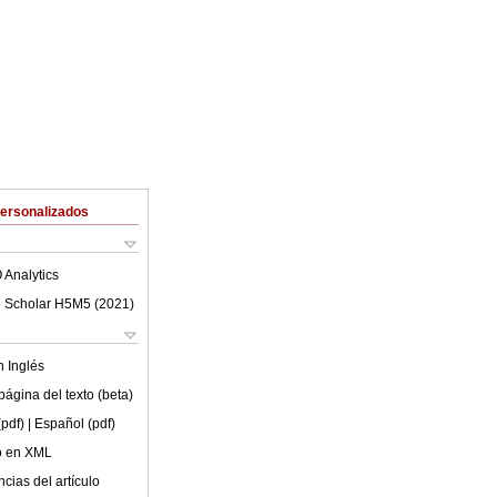
Personalizados
 Analytics
 Scholar H5M5 (
2021
)
en
Inglés
ágina del texto (beta)
(pdf)
| Español (pdf)
lo en XML
cias del artículo