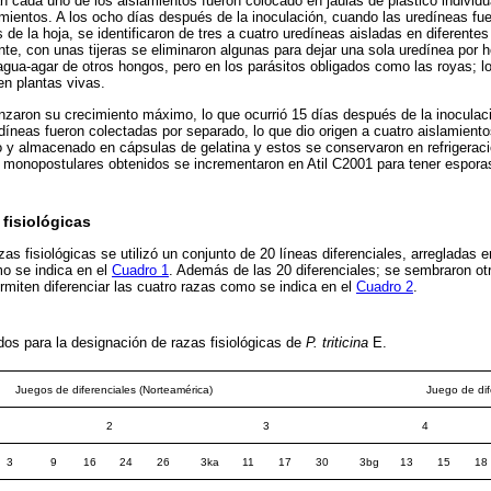
 cada uno de los aislamientos fueron colocado en jaulas de plástico individual
mientos. A los ocho días después de la inoculación, cuando las uredíneas fue
 de la hoja, se identificaron de tres a cuatro uredíneas aisladas en diferent
te, con unas tijeras se eliminaron algunas para dejar una sola uredínea por h
gua-agar de otros hongos, pero en los parásitos obligados como las royas; l
n plantas vivas.
zaron su crecimiento máximo, lo que ocurrió 15 días después de la inoculaci
díneas fueron colectadas por separado, lo que dio origen a cuatro aislamiento
do y almacenado en cápsulas de gelatina y estos se conservaron en refrigerac
 monopostulares obtenidos se incrementaron en Atil C2001 para tener esporas
 fisiológicas
azas fisiológicas se utilizó un conjunto de 20 líneas diferenciales, arregladas 
o se indica en el
Cuadro 1
. Además de las 20 diferenciales; se sembraron otr
ermiten diferenciar las cuatro razas como se indica en el
Cuadro 2
.
os para la designación de razas fisiológicas de
P. triticina
E.
Juegos de diferenciales (Norteamérica)
Juego de dif
2
3
4
3
9
16
24
26
3ka
11
17
30
3bg
13
15
18