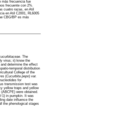
on más frecuencia fue
os frecuente con 2%.
 cuatro razas, en Atil
cia en Atil C2001, RL6005
que CBG/BP es más
cucurbitaceae. The
y virus; ii) know the
 and determine the effect
patio-temporal distribution
icultural College of the
ves (
Cucurbita pepo
) var.
ucleotides for
us transmission test was
y yellow traps and yellow
ve (ABCPE) were obtained.
1) in pumpkin. It was
ing date influence the
ll the phenological stages