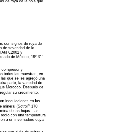
zas de roya de la hoja que
as con signos de roya de
do de severidad de la
 Atil C2001 y
Estado de México, 19º 31’
n compresor y
on todas las muestras, en
 las que se les agregó una
tra parte, la variedad de
 que Morocco. Después de
 regular su crecimiento.
on inoculaciones en las
®
e mineral (Sotrol
170;
mina de las hojas. Las
 rocío con una temperatura
ron a un invernadero cuya