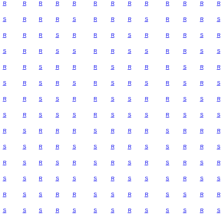
R
R
R
R
R
R
R
R
R
R
R
R
R
S
R
R
R
S
R
R
R
S
R
R
R
S
R
R
R
S
R
R
R
S
R
R
R
S
R
S
R
R
S
S
R
R
S
S
R
R
S
S
R
R
S
R
R
R
S
R
R
R
S
R
R
S
R
S
R
S
R
S
R
S
R
S
R
S
R
R
S
S
R
R
S
S
R
R
S
S
R
S
R
S
S
S
R
S
S
S
R
S
S
S
R
S
R
R
R
S
R
R
R
S
R
R
R
S
S
R
R
S
S
R
R
S
S
R
R
S
R
S
R
S
R
S
R
S
R
S
R
S
R
S
S
R
S
S
S
R
S
S
S
R
S
S
R
S
S
R
R
S
S
R
R
S
S
R
R
S
S
S
R
S
S
S
R
S
S
S
R
S