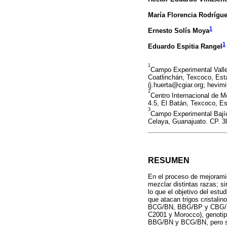
María Florencia Rodrígue
1
Ernesto Solís Moya
1
Eduardo Espitia Rangel
1
Campo Experimental Valle
Coatlinchán, Texcoco, Est
(j.huerta@cgiar.org; hevi
2
Centro Internacional de M
4.5, El Batán, Texcoco, Es
3
Campo Experimental Bajío
Celaya, Guanajuato. CP. 38
RESUMEN
En el proceso de mejoramie
mezclar distintas razas; s
lo que el objetivo del estu
que atacan trigos cristalino
BCG/BN, BBG/BP y CBG/BP, 
C2001 y Morocco), genotip
BBG/BN y BCG/BN, pero su