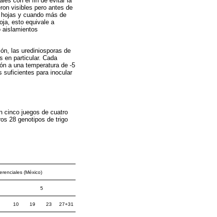
es con el fin de evitar la
ron visibles pero antes de
es hojas y cuando más de
oja, esto equivale a
o aislamientos
ón, las urediniosporas de
s en particular. Cada
ión a una temperatura de -5
 suficientes para inocular
en cinco juegos de cuatro
os 28 genotipos de trigo
erenciales (México)
5
10
19
23
27+31