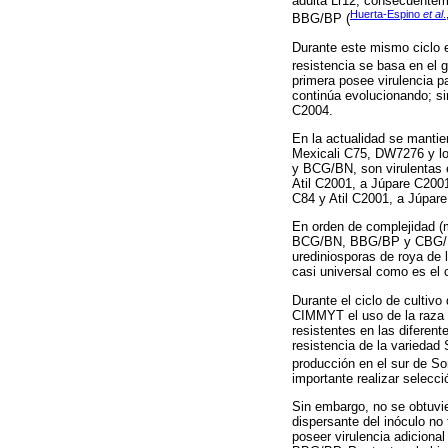
adulta Lr12, consecuentem
Huerta-Espino
et al
.
BBG/BP (
Durante este mismo ciclo 
resistencia se basa en el g
primera posee virulencia p
continúa evolucionando; s
C2004.
En la actualidad se mantie
Mexicali C75, DW7276 y los
y BCG/BN, son virulentas e
Atil C2001, a Júpare C200
C84 y Atil C2001, a Júpar
En orden de complejidad 
BCG/BN, BBG/BP y CBG/BP 
urediniosporas de roya de 
casi universal como es el 
Durante el ciclo de cultivo
CIMMYT el uso de la raza 
resistentes en las diferen
resistencia de la varieda
producción en el sur de S
importante realizar selecci
Sin embargo, no se obtuvie
dispersante del inóculo no
poseer virulencia adiciona