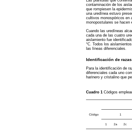
Las plántulas que contenían
contaminación de los aisla
que rompiesen la epidermis
una uredínea estuvo presen
cultivos monospóricos en a
monopostulares se hacen e
Cuando las uredíneas alcan
cada una de las cuatro ure
aislamiento fue identifica
°C. Todos los aislamientos
las líneas diferenciales.
Identificación de razas
Para la identificación de r
diferenciales cada uno com
harinero y cristalino que p
Cuadro 1
Códigos emplead
Código
1
1
2a
2c