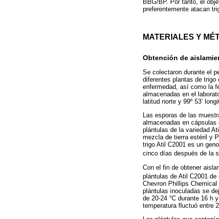
BBG/BP. Por tanto, el obje
preferentemente atacan tri
MATERIALES Y MÉ
Obtención de aislami
Se colectaron durante el p
diferentes plantas de trigo
enfermedad, así como la f
almacenadas en el laborat
latitud norte y 99º 53’ long
Las esporas de las muestr
almacenadas en cápsulas de
plántulas de la variedad A
mezcla de tierra estéril y
trigo Atil C2001 es un g
cinco días después de la s
Con el fin de obtener aisl
plántulas de Atil C2001 de
Chevron Phillips Chemical
plántulas inoculadas se d
de 20-24 °C durante 16 h y
temperatura fluctuó entre 