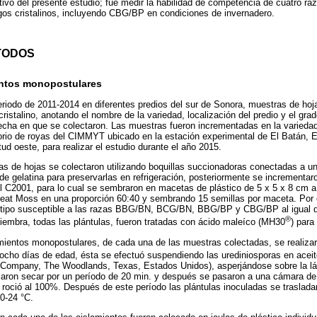
tivo del presente estudio; fue medir la habilidad de competencia de cuatro ra
gos cristalinos, incluyendo CBG/BP en condiciones de invernadero.
TODOS
entos monopostulares
eriodo de 2011-2014 en diferentes predios del sur de Sonora, muestras de hoj
 cristalino, anotando el nombre de la variedad, localización del predio y el gra
echa en que se colectaron. Las muestras fueron incrementadas en la variedad
orio de royas del CIMMYT ubicado en la estación experimental de El Batán, 
itud oeste, para realizar el estudio durante el año 2015.
as de hojas se colectaron utilizando boquillas succionadoras conectadas a u
 gelatina para preservarlas en refrigeración, posteriormente se incrementar
til C2001, para lo cual se sembraron en macetas de plástico de 5 x 5 x 8 cm a
 Peat Moss en una proporción 60:40 y sembrando 15 semillas por maceta. Por o
enotipo susceptible a las razas BBG/BN, BCG/BN, BBG/BP y CBG/BP al igual
®
iembra, todas las plántulas, fueron tratadas con ácido maleíco (MH30
) para
amientos monopostulares, de cada una de las muestras colectadas, se realizar
 ocho días de edad, ésta se efectuó suspendiendo las urediniosporas en aceit
 Company, The Woodlands, Texas, Estados Unidos), asperjándose sobre la lá
ejaron secar por un período de 20 min. y después se pasaron a una cámara de
 roció al 100%. Después de este período las plántulas inoculadas se traslada
20-24 °C.