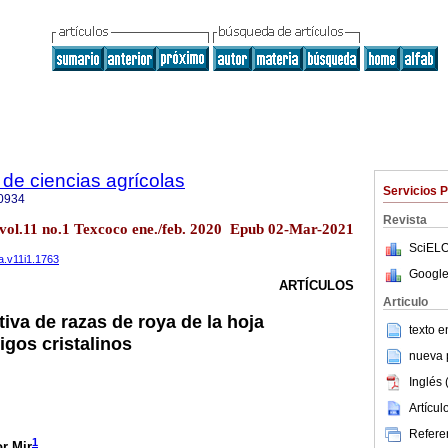
de ciencias agrícolas
Servicios 
0934
Revista
 vol.11 no.1 Texcoco ene./feb. 2020 Epub 02-Mar-2021
SciELO
a.v11i1.1763
Google
ARTÍCULOS
Articulo
iva de razas de roya de la hoja
texto 
igos cristalinos
nueva p
Inglés 
Artícu
Referen
1
r Mir