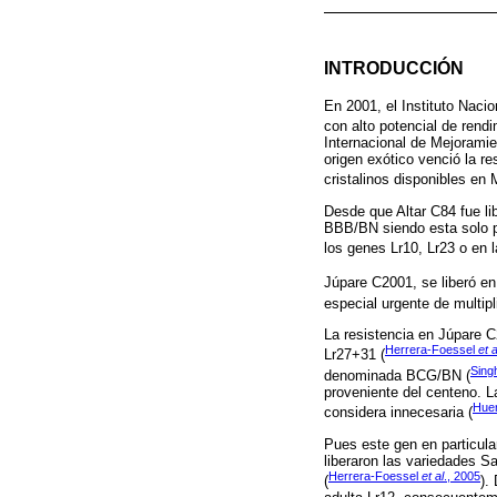
INTRODUCCIÓN
En 2001, el Instituto Nacio
con alto potencial de rendi
Internacional de Mejorami
origen exótico venció la r
cristalinos disponibles en 
Desde que Altar C84 fue li
BBB/BN siendo esta solo pa
los genes Lr10, Lr23 o en
Júpare C2001, se liberó en
especial urgente de multipl
La resistencia en Júpare 
Herrera-Foessel
et a
Lr27+31 (
Sing
denominada BCG/BN (
proveniente del centeno. La
Hue
considera innecesaria (
Pues este gen en particula
liberaron las variedades 
Herrera-Foessel
et al
., 2005
(
).