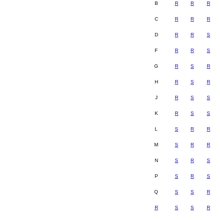
B
R
R
R
C
R
R
R
D
R
R
S
F
R
R
S
G
R
S
R
H
R
S
R
J
R
S
S
K
R
S
S
L
S
R
R
M
S
R
R
N
S
R
S
P
S
R
S
Q
S
S
R
R
S
S
R