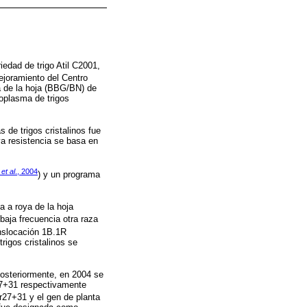
iedad de trigo Atil C2001,
ejoramiento del Centro
 de la hoja (BBG/BN) de
moplasma de trigos
 de trigos cristalinos fue
ya resistencia se basa en
h
et al
., 2004
) y un programa
 a roya de la hoja
baja frecuencia otra raza
anslocación 1B.1R
rigos cristalinos se
Posteriormente, en 2004 se
27+31 respectivamente
r27+31 y el gen de planta