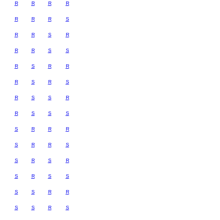
R
R
R
R
R
R
R
S
R
R
S
R
R
R
S
S
R
S
R
R
R
S
R
S
R
S
S
R
R
S
S
S
S
R
R
R
S
R
R
S
S
R
S
R
S
R
S
S
S
S
R
R
S
S
R
S