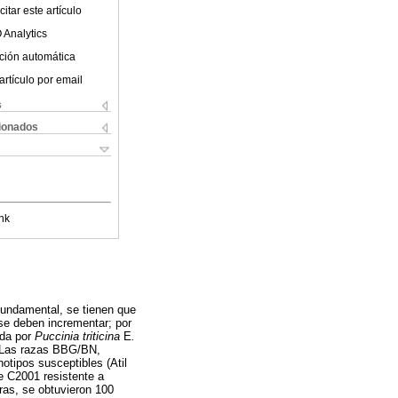
itar este artículo
 Analytics
ción automática
artículo por email
s
cionados
nk
 fundamental, se tienen que
 se deben incrementar; por
ada por
Puccinia triticina
E
.
5. Las razas BBG/BN,
tipos susceptibles (Atil
 C2001 resistente a
as, se obtuvieron 100