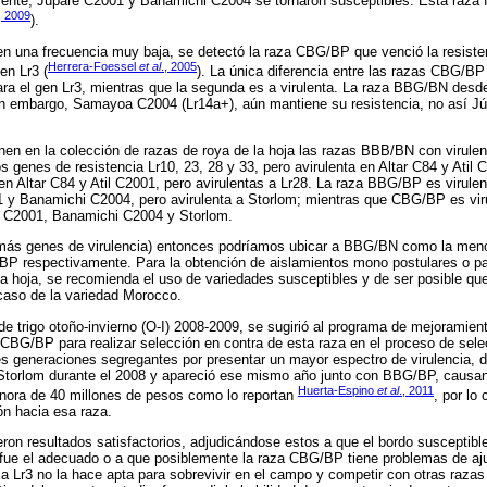
ente, Júpare C2001 y Banamichi C2004 se tornaron susceptibles. Esta raza
, 2009
).
en una frecuencia muy baja, se detectó la raza CBG/BP que venció la resiste
Herrera-Foessel
et al
., 2005
en Lr3 (
). La única diferencia entre las razas CBG/B
ara el gen Lr3, mientras que la segunda es a virulenta. La raza BBG/BN desd
in embargo, Samayoa C2004 (Lr14a+), aún mantiene su resistencia, no así 
nen en la colección de razas de roya de la hoja las razas BBB/BN con virulen
 genes de resistencia Lr10, 23, 28 y 33, pero avirulenta en Altar C84 y Ati
n Altar C84 y Atil C2001, pero avirulentas a Lr28. La raza BBG/BP es virule
1 y Banamichi C2004, pero avirulenta a Storlom; mientras que CBG/BP es vir
e C2001, Banamichi C2004 y Storlom.
(más genes de virulencia) entonces podríamos ubicar a BBG/BN como la men
respectivamente. Para la obtención de aislamientos mono postulares o pa
la hoja, se recomienda el uso de variedades susceptibles y de ser posible que
caso de la variedad Morocco.
 de trigo otoño-invierno (O-I) 2008-2009, se sugirió al programa de mejoramiento
CBG/BP para realizar selección en contra de esta raza en el proceso de sele
tes generaciones segregantes por presentar un mayor espectro de virulencia, d
d Storlom durante el 2008 y apareció ese mismo año junto con BBG/BP, causan
Huerta-Espino
et al
., 2011
onora de 40 millones de pesos como lo reportan
, por lo
ón hacia esa raza.
ron resultados satisfactorios, adjudicándose estos a que el bordo susceptib
 fue el adecuado o a que posiblemente la raza CBG/BP tiene problemas de aj
l a Lr3 no la hace apta para sobrevivir en el campo y competir con otras raza