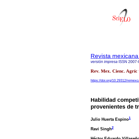
Revista mexicana 
versión impresa
ISSN
2007-
Rev. Mex. Cienc. Agríc
https://doi.org/10.29312/remexc
Habilidad competit
provenientes de tr
1
Julio Huerta Espino
2
Ravi Singh
Héctor Eduardo Villaseño