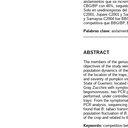
aislamientos que se increm
CBG/BP con 46%, seguida
Solo en urediniosporas del
C2001, Júpare C2001 y Sam
y Samayoa C2004 fue BBG
competitiva que BBG/BP, 
Palabras clave:
aislamien
ABSTRACT
The members of the genus
objectives of the study wer
population dynamics of the
of the location of the traps
and severity of pumpkin vir
State of Guerrero, located
Gray Zucchini with symptom
begomoviruses, two PCR pr
performed, under controlle
trays. From the symptomat
PCR analysis, sequencing 
found that
B
.
tabaci
transmi
population fluctuation of
B
of the crop and related to 
Keywords:
competition be