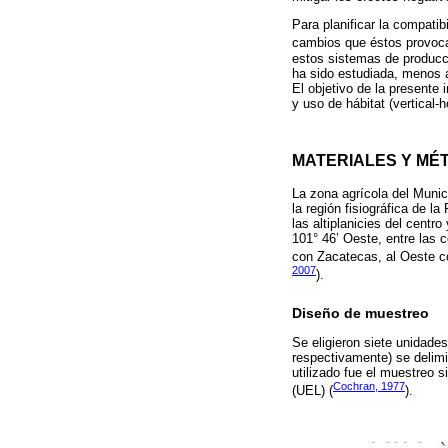
Para planificar la compatib
cambios que éstos provoca
estos sistemas de producci
ha sido estudiada, menos a
El objetivo de la presente
y uso de hábitat (vertical
MATERIALES Y MÉ
La zona agrícola del Munic
la región fisiográfica de l
las altiplanicies del centr
101° 46’ Oeste, entre las 
con Zacatecas, al Oeste c
2007
).
Diseño de muestreo
Se eligieron siete unidades
respectivamente) se delimi
utilizado fue el muestreo 
Cochran, 1977
(UEL) (
).