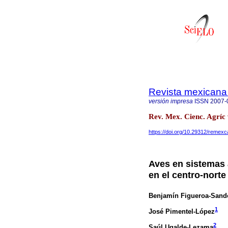
Revista mexicana 
versión impresa
ISSN
2007-
Rev. Mex. Cienc. Agríc 
https://doi.org/10.29312/remexc
Aves en sistemas 
en el centro-nort
Benjamín Figueroa-Sand
1
José Pimentel-López
2
Saúl Ugalde-Lezama