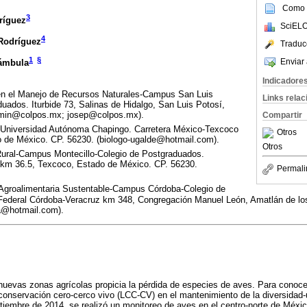
Como c
3
ríguez
SciELO
4
-Rodríguez
Traduc
1
§
Enviar 
rámbula
Indicadore
en el Manejo de Recursos Naturales-Campus San Luis
Links rela
uados. Iturbide 73, Salinas de Hidalgo, San Luis Potosí,
amin@colpos.mx; josep@colpos.mx).
Compartir
Universidad Autónoma Chapingo. Carretera México-Texcoco
Otros
 de México. CP. 56230. (biologo-ugalde@hotmail.com).
Otros
ural-Campus Montecillo-Colegio de Postgraduados.
 km 36.5, Texcoco, Estado de México. CP. 56230.
Permali
Agroalimentaria Sustentable-Campus Córdoba-Colegio de
Federal Córdoba-Veracruz km 348, Congregación Manuel León, Amatlán de lo
ia@hotmail.com).
nuevas zonas agrícolas propicia la pérdida de especies de aves. Para conocer
conservación cero-cerco vivo (LCC-CV) en el mantenimiento de la diversidad-u
ptiembre de 2014, se realizó un monitoreo de aves en el centro-norte de Méxi