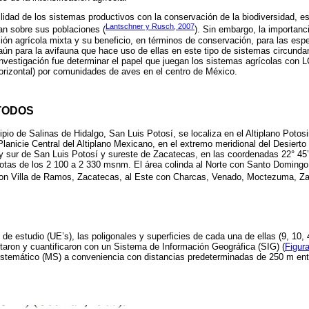
ilidad de los sistemas productivos con la conservación de la biodiversidad, es
Lantschner y Rusch, 2007
n sobre sus poblaciones (
). Sin embargo, la importanc
ón agrícola mixta y su beneficio, en términos de conservación, para las espe
ún para la avifauna que hace uso de ellas en este tipo de sistemas circunda
 investigación fue determinar el papel que juegan los sistemas agrícolas con 
-horizontal) por comunidades de aves en el centro de México.
TODOS
ipio de Salinas de Hidalgo, San Luis Potosí, se localiza en el Altiplano Poto
a Planicie Central del Altiplano Mexicano, en el extremo meridional del Desier
o y sur de San Luis Potosí y sureste de Zacatecas, en las coordenadas 22° 45’,
cotas de los 2 100 a 2 330 msnm. El área colinda al Norte con Santo Domingo
on Villa de Ramos, Zacatecas, al Este con Charcas, Venado, Moctezuma, Za
 de estudio (UE’s), las poligonales y superficies de cada una de ellas (9, 10, 4
taron y cuantificaron con un Sistema de Información Geográfica (SIG) (
Figur
sistemático (MS) a conveniencia con distancias predeterminadas de 250 m ent