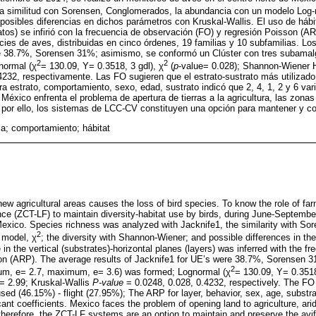
 la similitud con Sorensen, Conglomerados, la abundancia con un modelo Log-
osibles diferencias en dichos parámetros con Kruskal-Wallis. El uso de hábit
ratos) se infirió con la frecuencia de observación (FO) y regresión Poisson (
cies de aves, distribuidas en cinco órdenes, 19 familias y 10 subfamilias. Lo
de 38.7%, Sorensen 31%; asimismo, se conformó un Clúster con tres subama
2
2
normal (χ
= 130.09, Y= 0.3518, 3 gdl), χ
(
p
-value= 0.028); Shannon-Wiener H
4232, respectivamente. Las FO sugieren que el estrato-sustrato más utilizado 
a estrato, comportamiento, sexo, edad, sustrato indicó que 2, 4, 1, 2 y 6 var
. México enfrenta el problema de apertura de tierras a la agricultura, las zona
por ello, los sistemas de LCC-CV constituyen una opción para mantener y co
a; comportamiento; hábitat
new agricultural areas causes the loss of bird species. To know the role of f
ence (ZCT-LF) to maintain diversity-habitat use by birds, during June-Septembe
exico. Species richness was analyzed with Jacknife1, the similarity with So
2
 model, χ
; the diversity with Shannon-Wiener; and possible differences in th
 in the vertical (substrates)-horizontal planes (layers) was inferred with the f
n (ARP). The average results of Jacknife1 for UE’s were 38.7%, Sorensen 31
2
m, e= 2.7, maximum, e= 3.6) was formed; Lognormal (χ
= 130.09, Y= 0.3518
= 2.99; Kruskal-Wallis
P-value
= 0.0248, 0.028, 0.4232, respectively. The FO 
ed (46.15%) - flight (27.95%); The ARP for layer, behavior, sex, age, substra
cant coefficients. Mexico faces the problem of opening land to agriculture, ar
erefore, the ZCT-LF systems are an option to maintain and preserve the avi