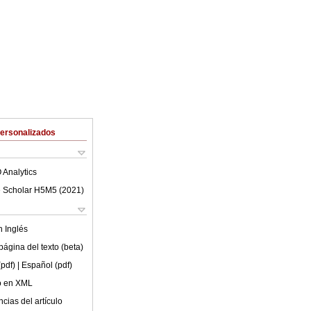
Personalizados
 Analytics
 Scholar H5M5 (
2021
)
en
Inglés
ágina del texto (beta)
(pdf)
| Español (pdf)
lo en XML
cias del artículo