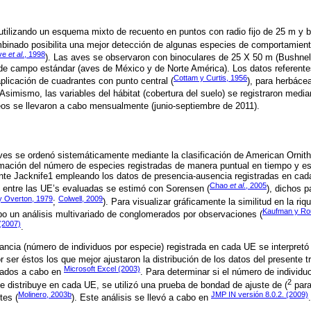
tilizando un esquema mixto de recuento en puntos con radio fijo de 25 m y b
binado posibilita una mejor detección de algunas especies de comportamiento
ve
et al
., 1998
). Las aves se observaron con binoculares de 25 X 50 m (Bushnell
 de campo estándar (aves de México y de Norte América). Los datos referente
Cottam y Curtis, 1956
plicación de cuadrantes con punto central (
), para herbáce
 Asimismo, las variables del hábitat (cobertura del suelo) se registraron medi
os se llevaron a cabo mensualmente (junio-septiembre de 2011).
ves se ordenó sistemáticamente mediante la clasificación de American Ornith
nformación del número de especies registradas de manera puntual en tiempo y e
nte Jacknife1 empleando los datos de presencia-ausencia registradas en cad
Chao
et al
., 2005
ud entre las UE’s evaluadas se estimó con Sorensen (
), dichos 
 Overton, 1979
Colwell, 2009
;
). Para visualizar gráficamente la similitud en la ri
Kaufman y Ro
abo un análisis multivariado de conglomerados por observaciones (
 (2007)
.
dancia (número de individuos por especie) registrada en cada UE se interpret
ser éstos los que mejor ajustaron la distribución de los datos del presente tr
Microsoft Excel (2003)
vados a cabo en
. Para determinar si el número de individu
2
e distribuye en cada UE, se utilizó una prueba de bondad de ajuste de (
para
Molinero, 2003b
JMP IN versión 8.0.2. (2009)
tes (
). Este análisis se llevó a cabo en
.