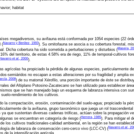
avior; habitat
aíses megadiversos, su avifauna está conformada por 1054 especies (22 órde
Navarro y Benítez, 1993
 (
). Su ornitofauna se asocia a su cobertura forestal, m
Masera, 2
nal. Dicha cobertura ha sido sometida a perturbaciones y disturbios (
16% del territorio, de estas 4.58% era de riego, 11% de temporal-cultivos for
Navarro
et al
., 2000
).
s agrícolas ha propiciado la pérdida de algunas especies, particularmente de
idos-semiáridos no escapan a estas alteraciones por su fragilidad y amplia e
rcía, 2008
) de su matorral Xérofilo, una porción importante de éste se distribu
rrales del Altiplano Potosino-Zacatecano se han utilizado para establecer área
mismos que se han manejado bajo un esquema de labranza intensiva con sum
l suelo-rendimiento de los cultivos.
 la compactación, erosión, contaminación del suelo-agua; propiciado la pérd
rticularmente de la avifauna, grupo taxonómico que juega un rol trascendental 
s ya que sustentan diversas cadenas tróficas, actúan sobre la propagación v
Herrera, 1985
algunas se encuentran en categoría de riesgo (
). Para mitigar el d
de los cultivos tradicionales-calidad ambiental, en la región se han establec
Navarro
et al
., 2
ología de labranza de conservación cero-cerco vivo (LCC-CV) (
os de la intensificación agrícola.