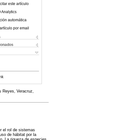
itar este artículo
 Analytics
ción automática
artículo por email
s
cionados
nk
s Reyes, Veracruz,
 el rol de sistemas
so de hábitat por la
co. La riqueza de especies