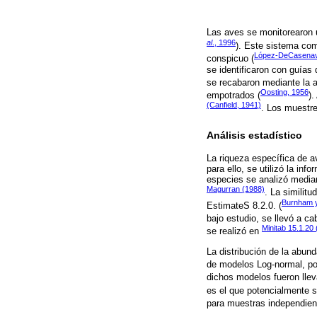
Las aves se monitorearon u
al
., 1996
). Este sistema com
López-DeCasena
conspicuo (
se identificaron con guías
se recabaron mediante la a
Oosting, 1956
empotrados (
).
(Canfield, 1941)
. Los muestre
Análisis estadístico
La riqueza específica de a
para ello, se utilizó la i
especies se analizó media
Magurran (1988)
. La similit
Burnham y
EstimateS 8.2.0. (
bajo estudio, se llevó a c
Minitab 15.1.20
se realizó en
La distribución de la abun
de modelos Log-normal, por 
dichos modelos fueron lle
es el que potencialmente s
para muestras independien