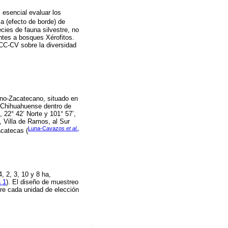
 esencial evaluar los
ia (efecto de borde) de
cies de fauna silvestre, no
ntes a bosques Xérofitos.
LCC-CV sobre la diversidad
sino-Zacatecano, situado en
to Chihuahuense dentro de
 22° 42’ Norte y 101° 57’,
, Villa de Ramos, al Sur
Luna-Cavazos
et al
.,
catecas (
, 2, 3, 10 y 8 ha,
a 1
). El diseño de muestreo
re cada unidad de elección