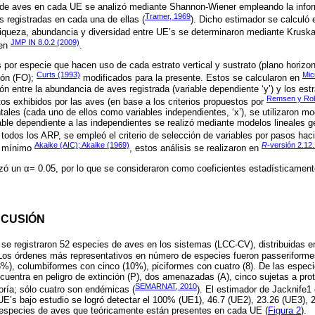
 de aves en cada UE se analizó mediante Shannon-Wiener empleando la infor
Tramer, 1969
s registradas en cada una de ellas (
). Dicho estimador se calculó
 riqueza, abundancia y diversidad entre UE’s se determinaron mediante Kruskal
JMP IN 8.0.2 (2009)
 en
.
s por especie que hacen uso de cada estrato vertical y sustrato (plano horizon
Curts (1993)
Mic
ión (FO);
modificados para la presente. Estos se calcularon en
ión entre la abundancia de aves registrada (variable dependiente ‘y’) y los estr
Remsen y Rob
s exhibidos por las aves (en base a los criterios propuestos por
tales (cada uno de ellos como variables independientes, ‘x’), se utilizaron m
iable dependiente a las independientes se realizó mediante modelos lineales 
 todos los ARP, se empleó el criterio de selección de variables por pasos hac
Akaike (AIC); Akaike (1969)
R
-versión 2.12
el mínimo
, estos análisis se realizaron en
izó un α= 0.05, por lo que se consideraron como coeficientes estadísticamente
SCUSIÓN
 se registraron 52 especies de aves en los sistemas (LCC-CV), distribuidas e
. Los órdenes más representativos en número de especies fueron passeriform
3%), columbiformes con cinco (10%), piciformes con cuatro (8). De las especi
cuentra en peligro de extinción (P), dos amenazadas (A), cinco sujetas a prot
SEMARNAT, 2010
oría; sólo cuatro son endémicas (
). El estimador de Jacknife1
E’s bajo estudio se logró detectar el 100% (UE1), 46.7 (UE2), 23.26 (UE3), 2
especies de aves que teóricamente están presentes en cada UE (
Figura 2
).