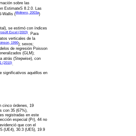
mación sobre las
 en EstimateS 8.2.0. Las
Molinero, 2003a
-Wallis (
)
tal), se estimó con índices
rosoft Excel (2003)
. Para
atos verticales de la
inson, 1990
); sexos;
odelos de regresión Poisson
generalizados (GLM);
ia atrás (Stepwise), con
.1 (2010)
.
 significativos aquéllos en
n cinco órdenes, 19
es con 35 (67%),
es registradas en este
ección especial (Pr), 44 no
 evidenció que con el
5 (UE4), 30.3 (UE5), 19.9