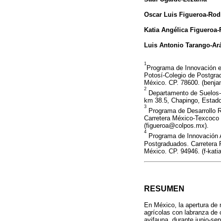
Oscar Luis Figueroa-Rod
Katia Angélica Figueroa
Luis Antonio Tarango-A
1
Programa de Innovación 
Potosí-Colegio de Postgrad
México. CP. 78600. (benj
2
Departamento de Suelos-
km 38.5, Chapingo, Estado
3
Programa de Desarrollo R
Carretera México-Texcoco
(figueroa@colpos.mx).
4
Programa de Innovación 
Postgraduados. Carretera 
México. CP. 94946. (f-kat
RESUMEN
En México, la apertura de 
agrícolas con labranza de 
avifauna, durante junio-se