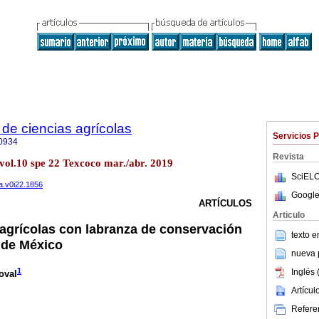
de ciencias agrícolas
Servicios 
0934
Revista
vol.10 spe 22 Texcoco mar./abr. 2019
SciELO
a.v0i22.1856
Google
ARTÍCULOS
Articulo
agrícolas con labranza de conservación
texto 
e de México
nueva p
1
Inglés 
oval
Artícu
Referen