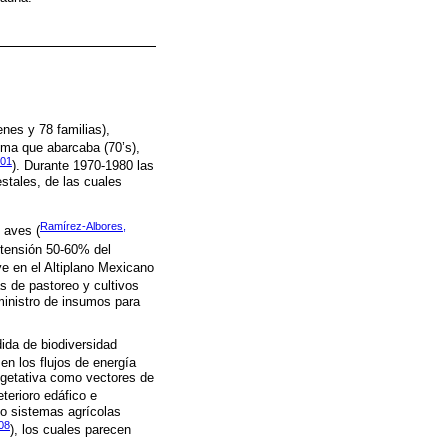
nes y 78 familias),
isma que abarcaba (70’s),
001
). Durante 1970-1980 las
estales, de las cuales
Ramírez-Albores,
 aves (
xtensión 50-60% del
ye en el Altiplano Mexicano
s de pastoreo y cultivos
inistro de insumos para
ida de biodiversidad
en los flujos de energía
egetativa como vectores de
eterioro edáfico e
ido sistemas agrícolas
008
), los cuales parecen