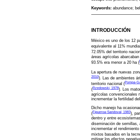
Keywords:
abundance; beh
INTRODUCCIÓN
México es uno de los 12 p
equivalente al 11% mundial
72.05% del territorio nacio
áreas agrícolas abarcaban 
93.5% era menor a 20 ha (
La apertura de nuevas zona
2010
). Las de ambientes ár
Pompa-Ga
territorio nacional (
Rzedowski, 1978
(
). Los mato
agrícolas convencionales 
incrementar la fertilidad de
Dicho manejo ha ocasionado
Figueroa-Sandoval, 1983
(
), pa
dentro y entre ecosistema
diseminación de semillas, 
incrementar el rendimiento 
mixtos basados en la tecn
mitigar los efectos negativ