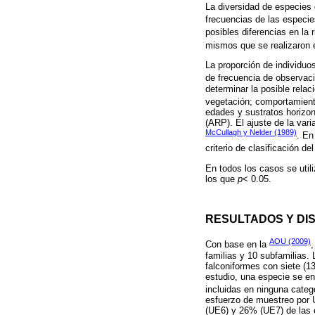
La diversidad de especies
frecuencias de las especie
posibles diferencias en la
mismos que se realizaron
La proporción de individuo
de frecuencia de observac
determinar la posible relac
vegetación; comportamiento
edades y sustratos horizon
(ARP). El ajuste de la var
McCullagh y Nelder (1989)
. En
criterio de clasificación d
En todos los casos se util
los que
p
< 0.05.
RESULTADOS Y DI
AOU (2009)
Con base en la
,
familias y 10 subfamilias
falconiformes con siete (1
estudio, una especie se en
incluidas en ninguna categ
esfuerzo de muestreo por U
(UE6) y 26% (UE7) de las 