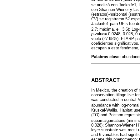
se analizó con Jacknife1,
con Shannon-Wiener y las p
(estratos)-horizontal (sust
CV) se registraron 52 espe
Jacknife1 para UE’s fue 
2.7; máxima, e= 3.6); Log-
p
-value= 0.0248, 0.028, 0.
vuelo (27.95%). El ARP par
coeficientes significativos
escapan a este fenómeno, 
Palabras clave:
abundanci
ABSTRACT
In Mexico, the creation of 
conservation tillage-live f
was conducted in central M
abundance with log-normal
Kruskal-Wallis. Habitat use
(FO) and Poisson regressio
subamalgamations (minimu
0.028); Shannon-Wiener H’
layer-substrate was most us
and 6 variables had signifi
escape this phenomenon; th