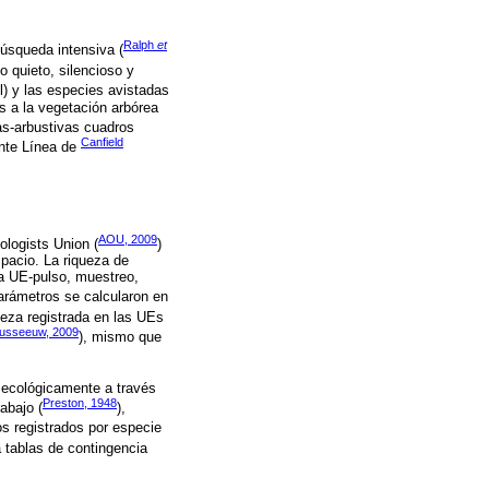
Ralph
et
úsqueda intensiva (
 quieto, silencioso y
) y las especies avistadas
s a la vegetación arbórea
as-arbustivas cuadros
Canfield
ante Línea de
AOU, 2009
ologists Union (
)
spacio. La riqueza de
a UE-pulso, muestreo,
parámetros se calcularon en
queza registrada en las UEs
usseeuw, 2009
), mismo que
ó ecológicamente a través
Preston, 1948
abajo (
),
os registrados por especie
 tablas de contingencia