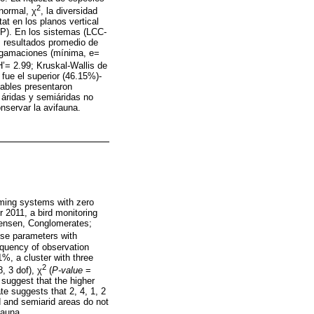
2
normal, χ
, la diversidad
at en los planos vertical
ARP). En los sistemas (LCC-
s resultados promedio de
lgamaciones (mínima, e=
’= 2.99; Kruskal-Wallis de
fue el superior (46.15%)-
iables presentaron
s áridas y semiáridas no
nservar la avifauna.
arming systems with zero
r 2011, a bird monitoring
rensen, Conglomerates;
ese parameters with
requency of observation
%, a cluster with three
2
, 3 dof), χ
(
P-value
=
suggest that the higher
te suggests that 2, 4, 1, 2
id and semiarid areas do not
fauna.