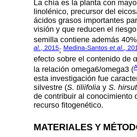
La chía es la planta con mayo
linolénico, precursor del eic
ácidos grasos importantes para
visión y que reducen el riesg
semilla contiene además 40% de
al
., 2015
Medina-Santos
et al
., 20
;
efecto sobre el contenido de α-
A
la relación omega6/omega3 (
esta investigación fue caracte
silvestre (
S. tiliifolia
y
S. hirs
de contribuir al conocimiento 
recurso fitogenético.
MATERIALES Y MÉTO