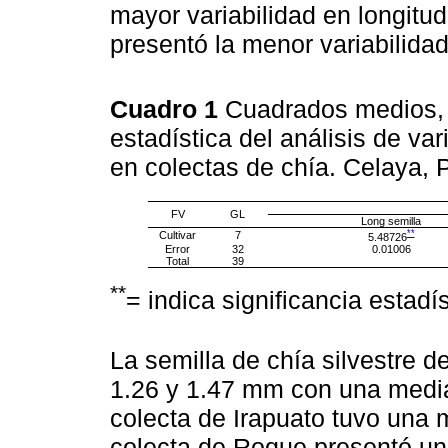
mayor variabilidad en longitu
presentó la menor variabilidad
Cuadro 1
Cuadrados medios, g
estadística del análisis de va
en colectas de chía. Celaya,
FV
GL
Long semilla
**
Cultivar
7
5.48726
Error
32
0.01006
Total
39
**
= indica significancia estadís
La semilla de chía silvestre d
1.26 y 1.47 mm con una media
colecta de Irapuato tuvo una 
colecta de Roque presentó u