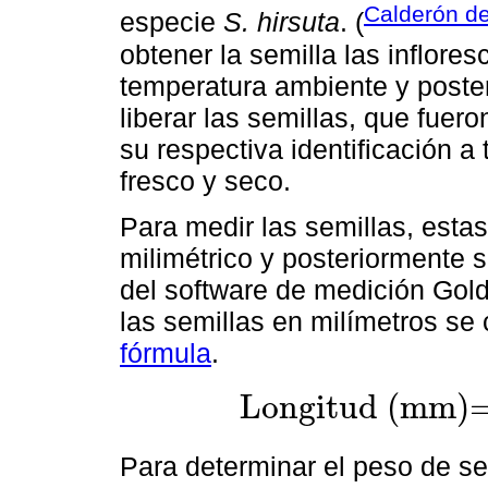
Calderón d
especie
S. hirsuta
. (
obtener la semilla las inflor
temperatura ambiente y poster
liberar las semillas, que fuer
su respectiva identificación 
fresco y seco.
Para medir las semillas, estas
milimétrico y posteriormente s
del software de medición Golde
las semillas en milímetros se 
fórmula
.
Longitud (mm)
Longitud (mm)=
medida de la semill
Para determinar el peso de se