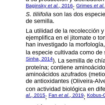
Baginsky
et al.
, 2016
Grimes
et al.
;
S. tiliifolia
son las dos especies
de semilla.
La utilidad de la recolección 
ejemplifica en el jitomate o to
han investigado la morfología, 
la especie cultivada como de s
Sinha, 2014
). La semilla de ch
proteína; contiene aminoácido
aminoácidos azufrados (metion
de antioxidantes (Oliveira-Al
con actividad biológica en dife
al
., 2015
Fan
et al
., 2019
Kobus-
;
;