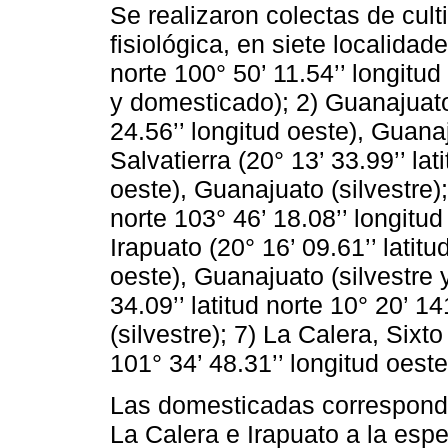
Se realizaron colectas de cul
fisiológica, en siete localidade
norte 100° 50’ 11.54’’ longitu
y domesticado); 2) Guanajuato 
24.56’’ longitud oeste), Guana
Salvatierra (20° 13’ 33.99’’ lat
oeste), Guanajuato (silvestre);
norte 103° 46’ 18.08’’ longitu
Irapuato (20° 16’ 09.61’’ latitu
oeste), Guanajuato (silvestre
34.09’’ latitud norte 10° 20’ 1
(silvestre); 7) La Calera, Sixto
101° 34’ 48.31’’ longitud oeste
Las domesticadas correspond
La Calera e Irapuato a la esp