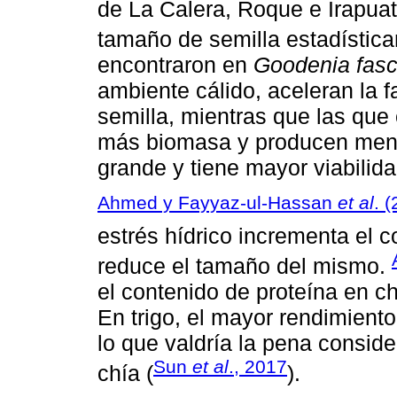
de La Calera, Roque e Irapuat
tamaño de semilla estadísti
encontraron en
Goodenia fasci
ambiente cálido, aceleran la 
semilla, mientras que las qu
más biomasa y producen menos
grande y tiene mayor viabilida
Ahmed y Fayyaz-ul-Hassan
et al
. 
estrés hídrico incrementa el c
reduce el tamaño del mismo.
el contenido de proteína en ch
En trigo, el mayor rendimient
lo que valdría la pena conside
Sun
et al
., 2017
chía (
).