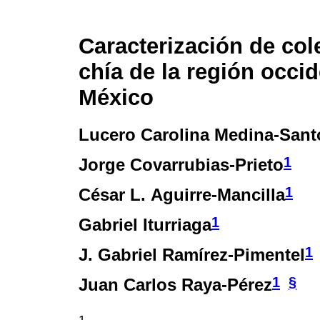
Caracterización de col
chía de la región occid
México
Lucero Carolina Medina-Sant
1
Jorge Covarrubias-Prieto
1
César L. Aguirre-Mancilla
1
Gabriel Iturriaga
1
J. Gabriel Ramírez-Pimentel
1
§
Juan Carlos Raya-Pérez