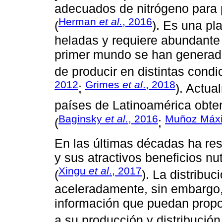
adecuados de nitrógeno para 
Herman
et al.
, 2016
(
). Es una pla
heladas y requiere abundante 
primer mundo se han generado
de producir en distintas condi
2012
Grimes
et al
., 2018
;
). Actua
países de Latinoamérica obten
Baginsky
et al.
, 2016
Muñoz Máx
(
;
En las últimas décadas ha res
y sus atractivos beneficios n
Xingu
et al
., 2017
(
). La distribuc
aceleradamente, sin embargo,
información que puedan propo
a su producción y distribución