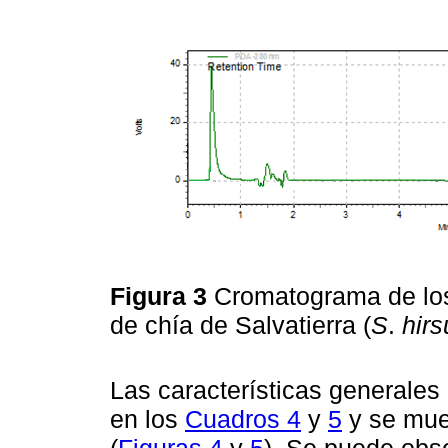
Figura 3
Cromatograma de los 
de chía de Salvatierra (
S
.
hir
Las características generales
en los
Cuadros 4
y
5
y se mues
(
Figuras 4
y
5
). Se puede obse