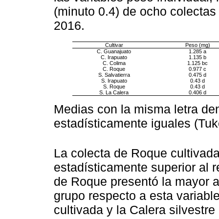
(minuto 0.4) de ocho colectas
2016.
Cultivar
Peso (mg)
C. Guanajuato
1.285 a
C. Irapuato
1.135 b
C. Colima
1.125 bc
C. Roque
0.977 c
S. Salvatierra
0.475 d
S. Irapuato
0.43 d
S. Roque
0.43 d
S. La Calera
0.406 d
Medias con la misma letra den
estadísticamente iguales (Tu
La colecta de Roque cultivad
estadísticamente superior al re
de Roque presentó la mayor ab
grupo respecto a esta variab
cultivada y la Calera silvestre 