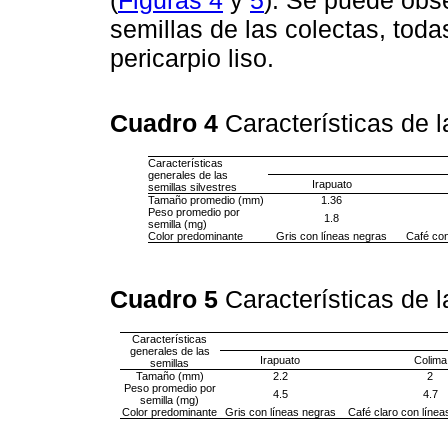
semillas de las colectas, tod
pericarpio liso.
Cuadro 4
Características de l
Características
generales de las
Irapuato
semillas silvestres
Tamaño promedio (mm)
1.36
Peso promedio por
1.8
semilla (mg)
Color predominante
Gris con líneas negras
Café co
Cuadro 5
Características de l
Características
generales de las
Irapuato
Colima
semillas
Tamaño (mm)
2.2
2
Peso promedio por
4.5
4.7
semilla (mg)
Color predominante
Gris con líneas negras
Café claro con línea