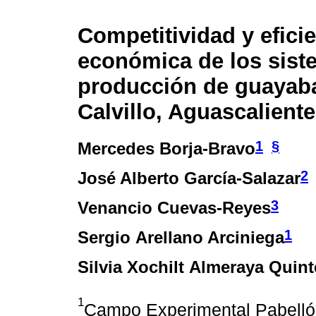
Competitividad y efici
económica de los sist
producción de guayab
Calvillo, Aguascalient
1
§
Mercedes Borja-Bravo
2
José Alberto García-Salazar
3
Venancio Cuevas-Reyes
1
Sergio Arellano Arciniega
Silvia Xochilt Almeraya Quint
1
Campo Experimental Pabellón