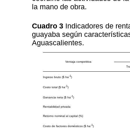
la mano de obra.
Cuadro 3
Indicadores de renta
guayaba según características 
Aguascalientes.
Ventaja competitiva
Tr
-1
Ingreso bruto ($ ha
)
-1
Costo total ($ ha
)
-1
Ganancia neta ($ ha
)
Rentabilidad privada
Retorno nominal al capital (%)
-1
Costo de factores domésticos ($ ha
)