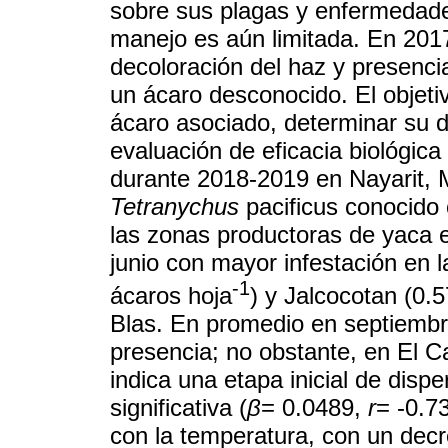
sobre sus plagas y enfermedad
manejo es aún limitada. En 201
decoloración del haz y presenci
un ácaro desconocido. El objetivo
ácaro asociado, determinar su di
evaluación de eficacia biológica 
durante 2018-2019 en Nayarit, M
Tetranychus
pacificus conocido 
las zonas productoras de yaca 
junio con mayor infestación en 
-1
ácaros hoja
) y Jalcocotan (0.
Blas. En promedio en septiembr
presencia; no obstante, en El C
indica una etapa inicial de disp
significativa (
β
= 0.0489,
r
= -0.7
con la temperatura, con un dec