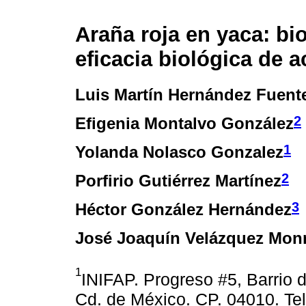
Araña roja en yaca: bi
eficacia biológica de a
Luis Martín Hernández Fuent
2
Efigenia Montalvo González
1
Yolanda Nolasco Gonzalez
2
Porfirio Gutiérrez Martínez
3
Héctor González Hernández
José Joaquín Velázquez Monr
1
INIFAP. Progreso #5, Barrio 
Cd. de México. CP. 04010. Tel