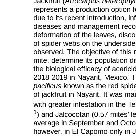
Jackfruit (
Artocarpus heterophyl
represents a production option f
due to its recent introduction, i
diseases and management recomme
deformation of the leaves, disc
of spider webs on the undersid
observed. The objective of this 
mite, determine its population di
the biological efficacy of acari
2018-2019 in Nayarit, Mexico. Th
pacificus
known as the red spider.
of jackfruit in Nayarit. It was 
with greater infestation in the T
1
) and Jalcocotan (0.57 mites’ l
average in September and Octobe
however, in El Capomo only in 