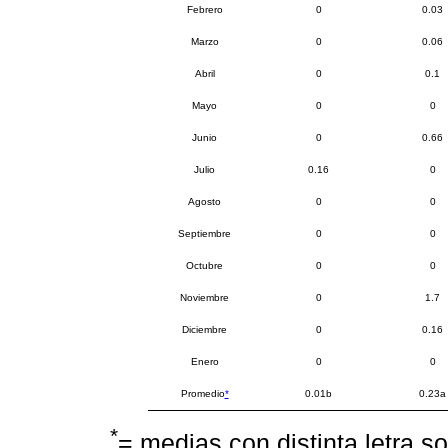
Febrero
0
0.03
Marzo
0
0.06
Abril
0
0.1
Mayo
0
0
Junio
0
0.66
Julio
0.16
0
Agosto
0
0
Septiembre
0
0
Octubre
0
0
Noviembre
0
1.7
Diciembre
0
0.16
Enero
0
0
Promedio
*
0.01b
0.23a
*
= medias con distinta letra s