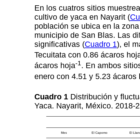
En los cuatros sitios muestr
cultivo de yaca en Nayarit (
Cu
población se ubica en la zona
municipio de San Blas. Las dif
significativas (
Cuadro 1
), el 
Tecuitata con 0.86 ácaros hoj
-1
ácaros hoja
. En ambos sitio
enero con 4.51 y 5.23 ácaros 
Cuadro 1
Distribución y fluc
Yaca. Nayarit, México. 2018-
Mes
El Capomo
El Llan