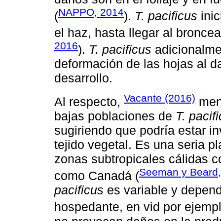
NAPPO, 2014
(
).
T. pacificus
inic
el haz, hasta llegar al broncea
2016
).
T. pacificus
adicionalme
deformación de las hojas al 
desarrollo.
Vacante (2016)
Al respecto,
menc
bajas poblaciones de
T. pacif
sugiriendo que podría estar in
tejido vegetal. Es una seria p
zonas subtropicales cálidas
Seeman y Beard,
como Canadá (
pacificus
es variable y depend
hospedante, en vid por ejemp