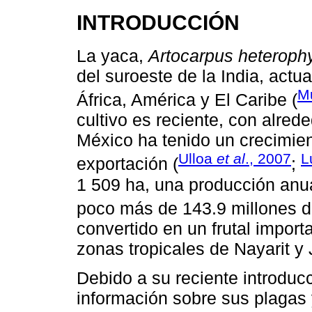
INTRODUCCIÓN
La yaca,
Artocarpus heterophy
del suroeste de la India, actu
M
África, América y El Caribe (
cultivo es reciente, con alred
México ha tenido un crecimie
Ulloa
et al
., 2007
L
exportación (
;
1 509 ha, una producción anua
poco más de 143.9 millones d
convertido en un frutal impor
zonas tropicales de Nayarit y 
Debido a su reciente introducc
información sobre sus plagas