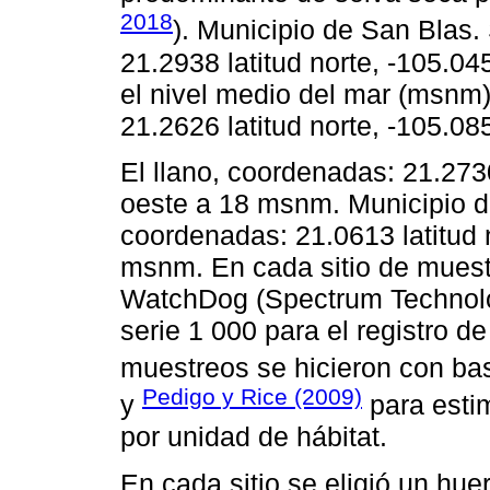
2018
). Municipio de San Blas.
21.2938 latitud norte, -105.0
el nivel medio del mar (msnm).
21.2626 latitud norte, -105.08
El llano, coordenadas: 21.2730
oeste a 18 msnm. Municipio d
coordenadas: 21.0613 latitud 
msnm. En cada sitio de muest
WatchDog (Spectrum Technologi
serie 1 000 para el registro d
muestreos se hicieron con ba
Pedigo y Rice (2009)
y
para esti
por unidad de hábitat.
En cada sitio se eligió un hu