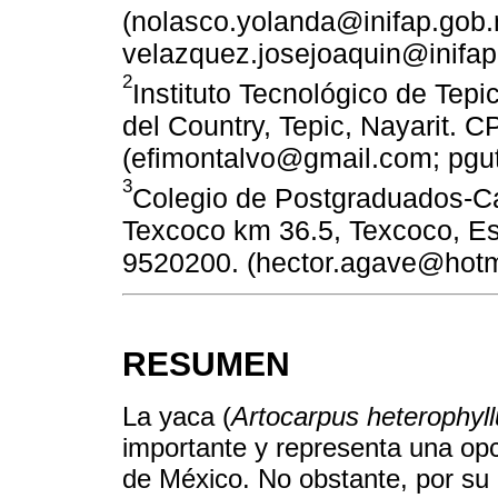
(nolasco.yolanda@inifap.gob
velazquez.josejoaquin@inifap
2
Instituto Tecnológico de Tep
del Country, Tepic, Nayarit. C
(efimontalvo@gmail.com; pgut
3
Colegio de Postgraduados-Ca
Texcoco km 36.5, Texcoco, Es
9520200. (hector.agave@hotm
RESUMEN
La yaca (
Artocarpus heterophyl
importante y representa una opc
de México. No obstante, por su r