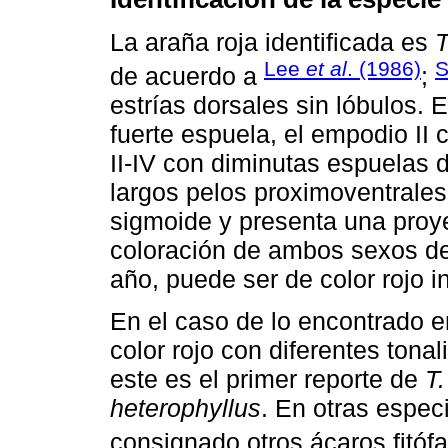
La araña roja identificada es
T
Lee
et al
. (1986)
S
de acuerdo a
;
estrías dorsales sin lóbulos. 
fuerte espuela, el empodio I
II-IV con diminutas espuelas 
largos pelos proximoventrales
sigmoide y presenta una proye
coloración de ambos sexos de
año, puede ser de color rojo i
En el caso de lo encontrado 
color rojo con diferentes tona
este es el primer reporte de
T.
heterophyllus
. En otras espec
consignado otros ácaros fitóf