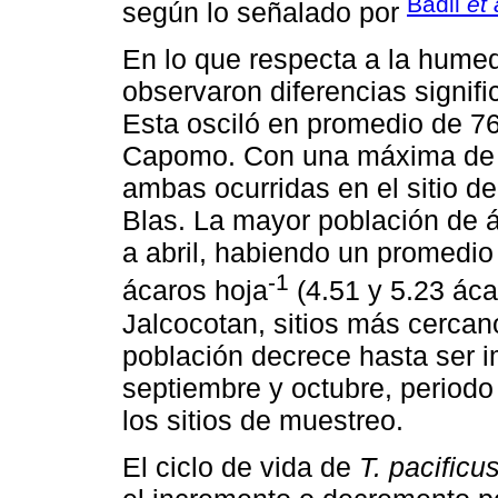
Badii
et 
según lo señalado por
En lo que respecta a la hume
observaron diferencias signifi
Esta osciló en promedio de 7
Capomo. Con una máxima de 
ambas ocurridas en el sitio d
Blas. La mayor población de 
a abril, habiendo un promedi
-1
ácaros hoja
(4.51 y 5.23 ácar
Jalcocotan, sitios más cercanos 
población decrece hasta ser 
septiembre y octubre, period
los sitios de muestreo.
El ciclo de vida de
T. pacificu