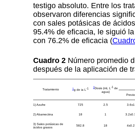
testigo absoluto. Entre los tr
observaron diferencias signifi
con sales potásicas de ácidos
95.4% de eficacia, le siguió 
con 76.2% de eficacia (
Cuadr
Cuadro 2
Número promedio d
después de la aplicación de t
2
-1
Dosis (mL L
de
1
-1
Tratamiento
g de ia L
agua)
Previo
1) Azufre
725
2.5
3.6±1
2) Abamectina
18
1
3.2±0.
3) Sales potásicas de
582.8
18
4±0.2
ácidos grasos