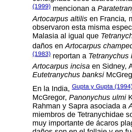
(1999)
mencionan a
Paratetra
Artocarpus altilis
en Francia
,
m
observaron esta misma espec
Malasia al igual que
Tetranyc
daños en
Artocarpus champe
(1983)
reportan a
Tetranychus 
Artocarpus incisa
en Sidney, A
Eutetranychus banksi
McGreg
Gupta y Gupta (1994
En la India,
McGregor,
Panonychus ulmi
K
Rahman y Sapra asociada a
A
miembros de Tetranychidae so
muy importante de ácaros plag
daños son en el follaje y en fu