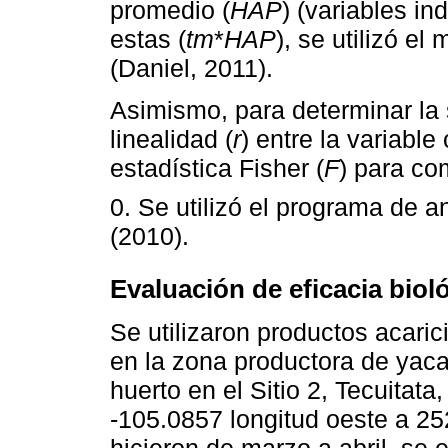
promedio (
HAP
) (variables in
estas (
tm
*
HAP
), se utilizó e
(Daniel, 2011).
Asimismo, para determinar la s
linealidad (
r
) entre la variable
estadística Fisher (
F
) para c
0. Se utilizó el programa de a
(2010).
Evaluación de eficacia biol
Se utilizaron productos acaric
en la zona productora de yaca.
huerto en el Sitio 2, Tecuitata
-105.0857 longitud oeste a 2
hicieron de marzo a abril, se 