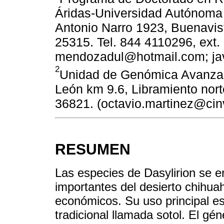
Áridas-Universidad Autónoma 
Antonio Narro 1923, Buenavist
25315. Tel. 844 4110296, ex
mendozadul@hotmail.com; jav
2
Unidad de Genómica Avanzad
León km 9.6, Libramiento nort
36821. (octavio.martinez@cin
RESUMEN
Las especies de Dasylirion se 
importantes del desierto chihua
económicos. Su uso principal es
tradicional llamada sotol. El g