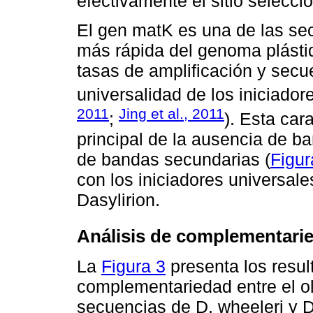
efectivamente el sitio selecci
El gen matK es una de las se
más rápida del genoma plásti
tasas de amplificación y secu
universalidad de los iniciadore
2011
Jing et al., 2011
;
). Esta car
principal de la ausencia de ba
de bandas secundarias (
Figur
con los iniciadores universale
Dasylirion.
Análisis de complementari
La
Figura 3
presenta los resul
complementariedad entre el o
secuencias de D. wheeleri y D