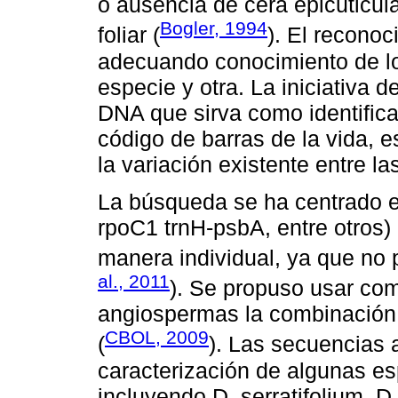
o ausencia de cera epicuticula
Bogler, 1994
foliar (
). El recono
adecuando conocimiento de lo
especie y otra. La iniciativa 
DNA que sirva como identific
código de barras de la vida, e
la variación existente entre l
La búsqueda se ha centrado e
rpoC1 trnH-psbA, entre otros)
manera individual, ya que no p
al., 2011
). Se propuso usar com
angiospermas la combinación 
CBOL, 2009
(
). Las secuencias a
caracterización de algunas es
incluyendo D. serratifolium, 