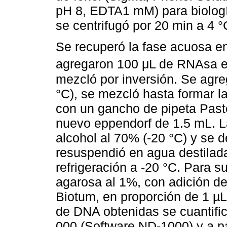
pH 8, EDTA1 mM) para biología
se centrifugó por 20 min a 4 
Se recuperó la fase acuosa e
agregaron 100 μL de RNAsa e
mezcló por inversión. Se agre
°C), se mezcló hasta formar l
con un gancho de pipeta Pasteu
nuevo eppendorf de 1.5 mL. La
alcohol al 70% (-20 °C) y se 
resuspendió en agua destilad
refrigeración a -20 °C. Para su
agarosa al 1%, con adición de
Biotum, en proporción de 1 µ
de DNA obtenidas se cuantif
000 (Software ND-1000) y a pa