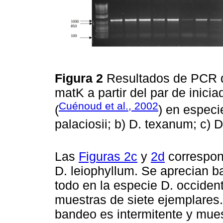
Figura 2
Resultados de PCR d
matK a partir del par de inic
Cuénoud et al., 2002
(
) en especi
palaciosii; b) D. texanum; c) D
Las
Figuras 2c
y
2d
correspond
D. leiophyllum. Se aprecian b
todo en la especie D. occident
muestras de siete ejemplares.
bandeo es intermitente y mue