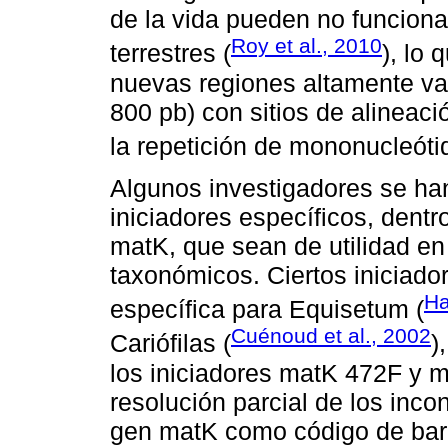
de la vida pueden no funciona
Roy et al., 2010
terrestres (
), lo
nuevas regiones altamente va
800 pb) con sitios de alineac
la repetición de mononucleóti
Algunos investigadores se han
iniciadores específicos, dent
matK, que sean de utilidad en 
taxonómicos. Ciertos iniciad
Ha
específica para Equisetum (
Cuénoud et al., 2002
Cariófilas (
)
los iniciadores matK 472F y m
resolución parcial de los inco
gen matK como código de barra