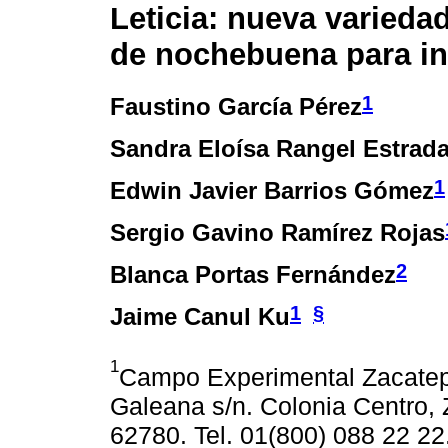
Leticia: nueva varied
de nochebuena para in
1
Faustino García Pérez
Sandra Eloísa Rangel Estrad
1
Edwin Javier Barrios Gómez
Sergio Gavino Ramírez Rojas
2
Blanca Portas Fernández
1
§
Jaime Canul Ku
1
Campo Experimental Zacatep
Galeana s/n. Colonia Centro,
62780. Tel. 01(800) 088 22 22