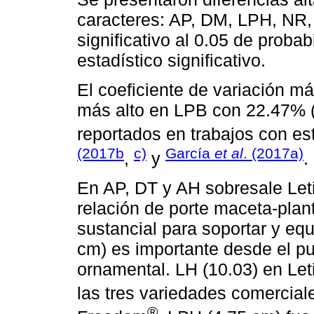
caracteres: AP, DM, LPH, NR,
significativo al 0.05 de proba
estadístico significativo.
El coeficiente de variación m
más alto en LPB con 22.47% 
reportados en trabajos con e
(2017b
c)
García
et al
. (2017a)
,
y
.
En AP, DT y AH sobresale Leti
relación de porte maceta-plan
sustancial para soportar y equi
cm) es importante desde el pu
ornamental. LH (10.03) en Leti
las tres variedades comercial
®