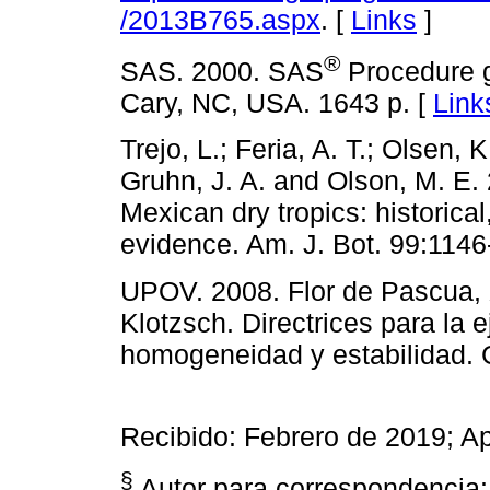
/2013B765.aspx
. [
Links
]
®
SAS. 2000. SAS
Procedure g
Cary, NC, USA. 1643 p. [
Link
Trejo, L.; Feria, A. T.; Olsen, K
Gruhn, J. A. and Olson, M. E. 
Mexican dry tropics: historica
evidence. Am. J. Bot. 99:1146
UPOV. 2008. Flor de Pascua,
Klotzsch. Directrices para la 
homogeneidad y estabilidad. G
Recibido: Febrero de 2019; A
§
Autor para correspondencia