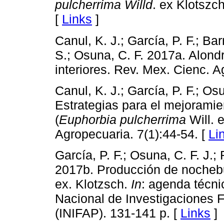
pulcherrima Willd
. ex Klotszc
[
Links
]
Canul, K. J.; García, P. F.; Ba
S.; Osuna, C. F. 2017a. Alon
interiores. Rev. Mex. Cienc. A
Canul, K. J.; García, P. F.; Os
Estrategias para el mejorami
(
Euphorbia pulcherrima
Will. 
Agropecuaria. 7(1):44-54. [
Li
García, P. F.; Osuna, C. F. J.;
2017b. Producción de noche
ex. Klotzsch.
In
: agenda técnic
Nacional de Investigaciones F
(INIFAP). 131-141 p. [
Links
]