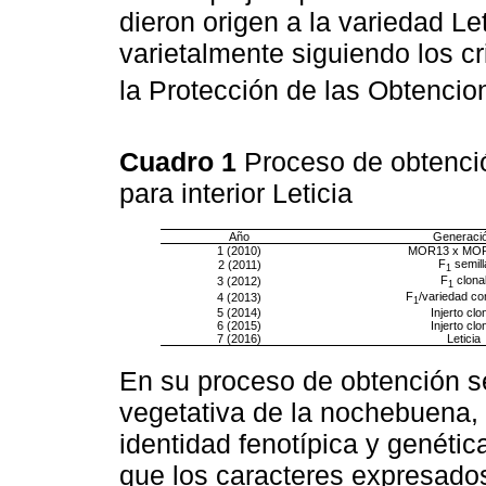
dieron origen a la variedad Let
varietalmente siguiendo los cr
la Protección de las Obtencio
Cuadro 1
Proceso de obtenci
para interior Leticia
Año
Generaci
1 (2010)
MOR13 x MO
F
semill
2 (2011)
1
F
clona
3 (2012)
1
F
/variedad co
4 (2013)
1
5 (2014)
Injerto clo
6 (2015)
Injerto clo
7 (2016)
Leticia
En su proceso de obtención s
vegetativa de la nochebuena, 
identidad fenotípica y genética
que los caracteres expresados