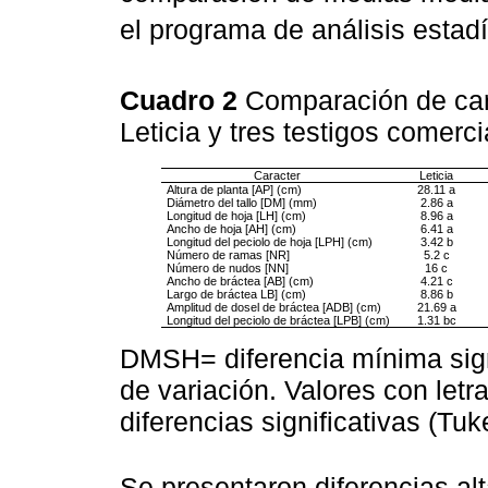
el programa de análisis estadí
Cuadro 2
Comparación de car
Leticia y tres testigos comer
Caracter
Leticia
Altura de planta [AP] (cm)
28.11 a
Diámetro del tallo [DM] (mm)
2.86 a
Longitud de hoja [LH] (cm)
8.96 a
Ancho de hoja [AH] (cm)
6.41 a
Longitud del peciolo de hoja [LPH] (cm)
3.42 b
Número de ramas [NR]
5.2 c
Número de nudos [NN]
16 c
Ancho de bráctea [AB] (cm)
4.21 c
Largo de bráctea LB] (cm)
8.86 b
Amplitud de dosel de bráctea [ADB] (cm)
21.69 a
Longitud del peciolo de bráctea [LPB] (cm)
1.31 bc
DMSH= diferencia mínima sign
de variación. Valores con letr
diferencias significativas (Tuk
Se presentaron diferencias alt