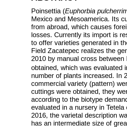
Poinsettia (
Euphorbia pulcherri
Mexico and Mesoamerica. Its cul
from abroad, which causes for
losses. Currently its import is r
to offer varieties generated in 
Field Zacatepec realizes the gen
2010 by manual cross betwe
obtained, which was evaluated i
number of plants increased. In 2
commercial variety (pattern) wer
cuttings were obtained, they wer
according to the biotype demand
evaluated in a nursery in Tetel
2016, the varietal description w
has an intermediate size of grea