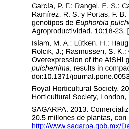
García, P. F.; Rangel, E. S.; C
Ramírez, R. S. y Portas, F. B.
genotipos de
Euphorbia pulch
Agroproductividad. 10:18-23. 
Islam, M. A.; Lütken, H.; Haugs
Rolcik, J.; Rasmussen, S. K.; 
Overexpression of the AtSHI g
pulcherrima
, results in compa
doi:10.1371/journal.pone.005
Royal Horticultural Society. 2
Horticultural Society, London,
SAGARPA. 2013. Comercializ
20.5 millones de plantas, con
http://www.sagarpa.gob.mx/De