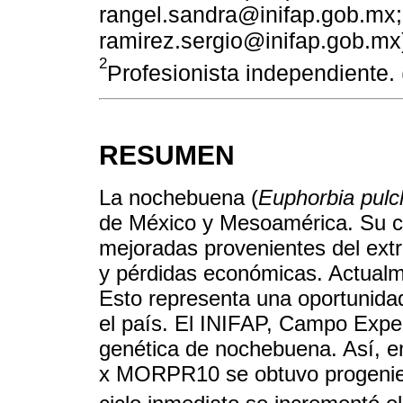
rangel.sandra@inifap.gob.mx;
ramirez.sergio@inifap.gob.mx
2
Profesionista independiente
RESUMEN
La nochebuena (
Euphorbia pulc
de México y Mesoamérica. Su c
mejoradas provenientes del extr
y pérdidas económicas. Actualme
Esto representa una oportunida
el país. El INIFAP, Campo Exper
genética de nochebuena. Así, 
x MORPR10 se obtuvo progeni