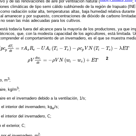
ivo y de las renovaciones de aire por ventilación natural (
;
ciones climáticas de tipo semi cálido subhúmedo de la región de Irapuato (INE
como radiación solar alta, temperaturas altas, baja humedad relativa durante
y al amanecer y por supuesto, concentraciones de dióxido de carbono limitada
 no sean las más adecuadas para los cultivos.
 está todavía fuera del alcance para la mayoría de los productores, ya que im
técnicos, que, con la modesta capacidad de los agricultores, está limitada.
 comprender el comportamiento de un invernadero, es el que se muestra medi
d
T
=
−
(
−
)
−
(
−
)
−
i
p
c
τ
A
R
U
A
T
T
ρ
c
V
N
T
T
λ
E
T
p
c
p
d
T
i
d
t
=
τ
A
s
R
e
-
U
A
c
T
i
-
T
e
-
ρ
c
p
V
N
T
i
-
T
e
-
λ
E
T
s
e
c
i
e
p
i
e
p
d
t
2
d
w
=
−
(
−
)
+
i
ρ
V
ρ
V
N
w
w
E
T
ρ
V
d
w
i
d
t
=
-
ρ
V
N
w
i
-
w
e
+
E
T
i
e
d
t
3
ro, m
;
3
aire, kg/m
;
ire en el invernadero debido a la ventilación, 1/s;
el interior del invernadero, kg
/s;
w
el interior del invernadero, C;
 el exterior, C;
2
 por el invernadero, m
;