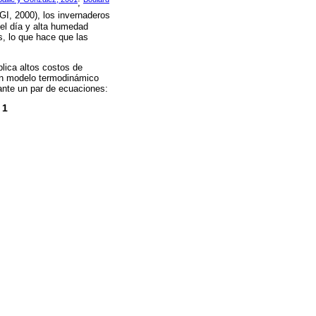
;
GI, 2000), los invernaderos
 el día y alta humedad
s, lo que hace que las
plica altos costos de
 Un modelo termodinámico
ante un par de ecuaciones:
1