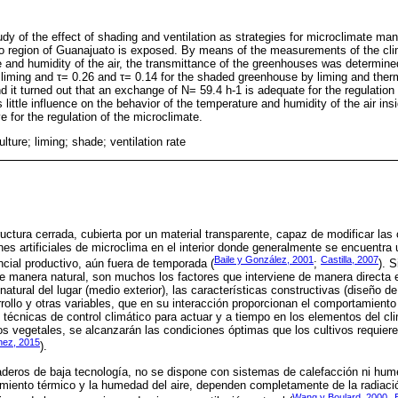
tudy of the effect of shading and ventilation as strategies for microclimate m
o region of Guanajuato is exposed. By means of the measurements of the clim
re and humidity of the air, the transmittance of the greenhouses was determine
 liming and τ= 0.26 and τ= 0.14 for the shaded greenhouse by liming and ther
 it turned out that an exchange of N= 59.4 h-1 is adequate for the regulation 
little influence on the behavior of the temperature and humidity of the air in
ive for the regulation of the microclimate.
ulture; liming; shade; ventilation rate
uctura cerrada, cubierta por un material transparente, capaz de modificar la
nes artificiales de microclima en el interior donde generalmente se encuentra 
Baile y González, 2001
Castilla, 2007
cial productivo, aún fuera de temporada (
;
). 
e manera natural, son muchos los factores que interviene de manera directa e 
atural del lugar (medio exterior), las características constructivas (diseño de 
rrollo y otras variables, que en su interacción proporcionan el comportamient
 técnicas de control climático para actuar y a tiempo en los elementos del cl
 los vegetales, se alcanzarán las condiciones óptimas que los cultivos requie
nez, 2015
).
aderos de baja tecnología, no se dispone con sistemas de calefacción ni hume
amiento térmico y la humedad del aire, dependen completamente de la radiació
Wang y Boulard, 2000