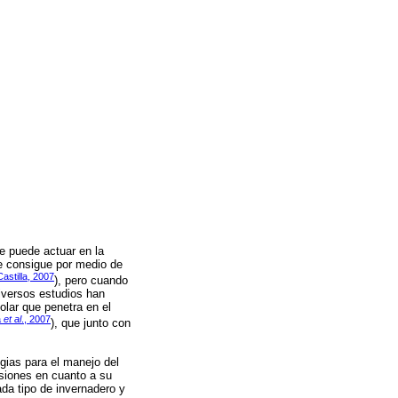
se puede actuar en la
 se consigue por medio de
Castilla, 2007
), pero cuando
iversos estudios han
olar que penetra en el
a
et al
., 2007
), que junto con
egias para el manejo del
isiones en cuanto a su
da tipo de invernadero y