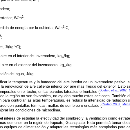
nadero;
2
 exterior; W/m
;
2
érdida de energía por la cubierta, W/m
C;
2
;
o
re, J/(kg
C);
ire en el interior del invernadero, kg
/kg;
w
aire en el exterior del invernadero, kg
/kg;
w
zación del agua, J/kg.
icar la temperatura y la humedad del aire interior de un invernadero pasivo, 
e la renovación de aire caliente interior por aire más fresco del exterior. Esto
Boulard
et al
., 2002
mporales en el techo, en las paredes laterales o frontales (
;
s de la región no son favorables, no ayudan mucho estas acciones. También d
para controlar las altas temperaturas, es reducir la intensidad de radiación s
Caldari, 2007
Mec
reo con pantallas térmicas, mallas de sombreo o encalado (
;
ejorar las condiciones de microclima.
el interés de estudiar la efectividad del sombreo y la ventilación como estrat
más comunes en la región de Irapuato, Guanajuato. Esto permitirá tomar dec
os equipos de climatización y adaptar las tecnologías más apropiadas para ca