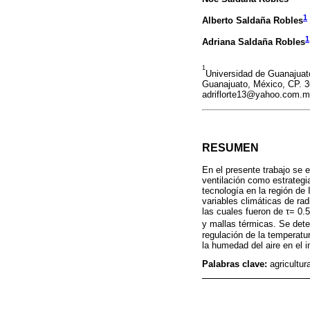
1
Alberto Saldaña Robles
1
Adriana Saldaña Robles
1
Universidad de Guanajuato
Guanajuato, México, CP. 3
adriflorte13@yahoo.com.m
RESUMEN
En el presente trabajo se 
ventilación como estrategi
tecnología en la región de
variables climáticas de rad
las cuales fueron de τ= 0.
y mallas térmicas. Se dete
regulación de la temperatu
la humedad del aire en el in
Palabras clave:
agricultur