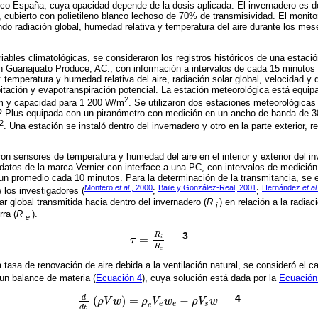
o España, cuya opacidad depende de la dosis aplicada. El invernadero es de
al, cubierto con polietileno blanco lechoso de 70% de transmisividad. El monit
ndo radiación global, humedad relativa y temperatura del aire durante los me
riables climatológicas, se consideraron los registros históricos de una estaci
 Guanajuato Produce, AC., con información a intervalos de cada 15 minutos 
: temperatura y humedad relativa del aire, radiación solar global, velocidad y d
pitación y evapotranspiración potencial. La estación meteorológica está equi
2
 y capacidad para 1 200 W/m
. Se utilizaron dos estaciones meteorológicas 
2 Plus equipada con un piranómetro con medición en un ancho de banda de 
2
. Una estación se instaló dentro del invernadero y otro en la parte exterior,
ron sensores de temperatura y humedad del aire en el interior y exterior del i
datos de la marca Vernier con interface a una PC, con intervalos de medició
un promedio cada 10 minutos. Para la determinación de la transmitancia, se e
Montero
et al
., 2000
Baile y González-Real, 2001
Hernández
et al
 los investigadores (
;
;
lar global transmitida hacia dentro del invernadero (
R
) en relación a la radiac
i
rra (
R
).
e
3
R
=
i
τ
τ
=
R
i
R
e
R
e
 tasa de renovación de aire debida a la ventilación natural, se consideró el 
un balance de materia (
Ecuación 4
), cuya solución está dada por la
Ecuación 
4
d
(
)
=
−
ρ
V
w
ρ
V
w
ρ
V
w
d
d
t
ρ
V
w
=
ρ
e
V
e
w
e
-
ρ
V
s
w
e
e
s
e
d
t