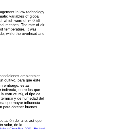
anagement in low technology
atic variables of global
d, which were of τ= 0.56
mal meshes. The rate of air
of temperature. It was
side, while the overhead and
s condiciones ambientales
un cultivo, para que éste
Sin embargo, estas
indirecta, entre los que
la estructura), el tipo de
o térmico y de humedad del
ima que mayor influencia
ren para obtener buenos
ctación del aire, así que,
n solar, de la
Baille y González, 2001
Boulard