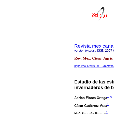
Revista mexicana 
versión impresa
ISSN
2007-
Rev. Mex. Cienc. Agríc 
https://doi.org/10.29312/remexc
Estudio de las est
invernaderos de b
1
§
Adrián Flores Ortega
1
César Gutiérrez Vaca
1
Noé Saldaña Robles