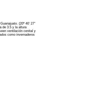
 Guanajuato. (20º 40’ 27”
a de 3.5 y la altura
een ventilación cenital y
logados como invernaderos