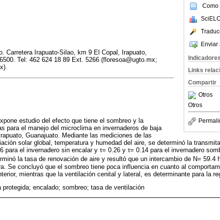
Como c
SciELO
Traduc
Enviar 
. Carretera Irapuato-Silao, km 9 El Copal, Irapuato,
Indicadore
6500. Tel: 462 624 18 89 Ext. 5266 (floresoa@ugto.mx;
x).
Links rela
Compartir
Otros
Otros
expone estudio del efecto que tiene el sombreo y la
Permali
as para el manejo del microclima en invernaderos de baja
 Irapuato, Guanajuato. Mediante las mediciones de las
iación solar global, temperatura y humedad del aire, se determinó la transmit
56 para el invernadero sin encalar y τ= 0.26 y τ= 0.14 para el invernadero s
rminó la tasa de renovación de aire y resultó que un intercambio de N= 59.4 
ra. Se concluyó que el sombreo tiene poca influencia en cuanto al comportam
terior, mientras que la ventilación cenital y lateral, es determinante para la r
a protegida; encalado; sombreo; tasa de ventilación