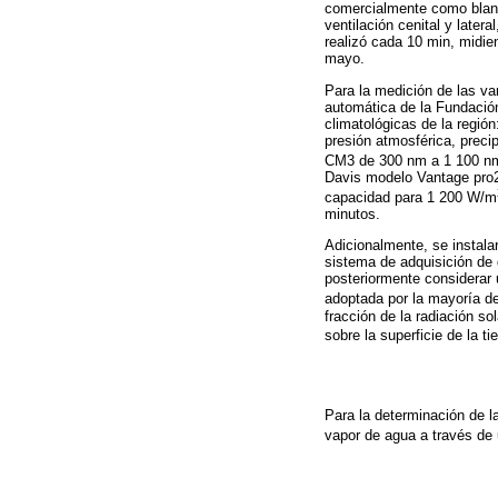
comercialmente como blanc
ventilación cenital y later
realizó cada 10 min, midie
mayo.
Para la medición de las va
automática de la Fundación
climatológicas de la región
presión atmosférica, preci
CM3 de 300 nm a 1 100 nm
Davis modelo Vantage pro
capacidad para 1 200 W/m
minutos.
Adicionalmente, se instala
sistema de adquisición de 
posteriormente considerar 
adoptada por la mayoría de
fracción de la radiación so
sobre la superficie de la tie
Para la determinación de la
vapor de agua a través de 