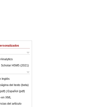
Personalizados
 Analytics
 Scholar H5M5 (
2021
)
en
Inglés
ágina del texto (beta)
(pdf)
| Español (pdf)
lo en XML
cias del artículo