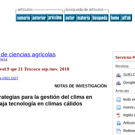
de ciencias agrícolas
Servicios 
0934
Revista
vol.9 spe 21 Texcoco sep./nov. 2018
SciELO
a.v0i21.1527
Google
NOTAS DE INVESTIGACIÓN
Articulo
rategias para la gestión del clima en
texto 
aja tecnología en climas cálidos
nueva p
Inglés 
Artícu
Referen