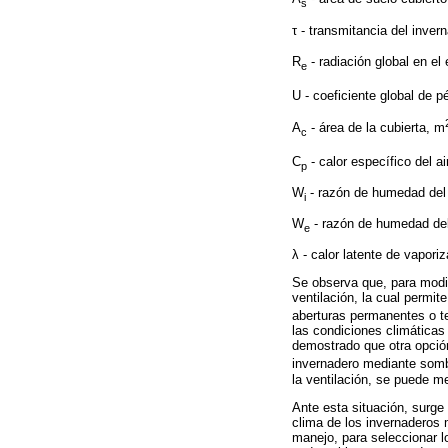
s
τ - transmitancia del inver
R
- radiación global en el
e
U - coeficiente global de p
A
- área de la cubierta, m
c
C
- calor específico del ai
p
W
- razón de humedad del a
i
W
- razón de humedad del 
e
λ - calor latente de vapori
Se observa que, para modif
ventilación, la cual permit
aberturas permanentes o te
las condiciones climática
demostrado que otra opción 
invernadero mediante somb
la ventilación, se puede m
Ante esta situación, surge 
clima de los invernaderos 
manejo, para seleccionar l