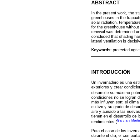
ABSTRACT
In the present work, the s
greenhouses in the Irapuat
solar radiation, temperatu
for the greenhouse without
renewal was determined and
concluded that shading has 
lateral ventilation is decis
Keywords:
protected agric
INTRODUCCIÓN
Un invernadero es una estr
exteriores y crear condicio
desarrolle su máximo poten
condiciones no se logran d
más influyen son: el clima n
cultivo y su grado de desa
aire y aunado a las nuevas
tienen en el desarrollo de
García y Martí
rendimientos (
Para el caso de los invern
durante el día, el comport