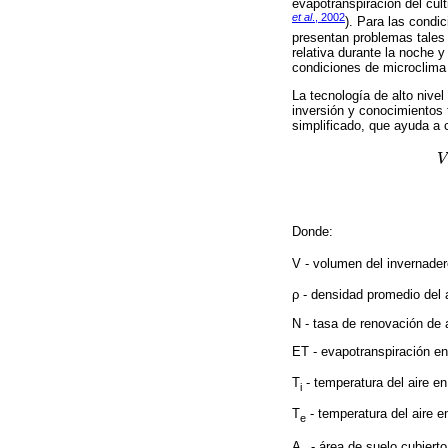
evapotranspiración del cult
et al
., 2002
). Para las condi
presentan problemas tales 
relativa durante la noche 
condiciones de microclima
La tecnología de alto nivel
inversión y conocimientos 
simplificado, que ayuda a
V
V
Donde:
V - volumen del invernade
ρ - densidad promedio del 
N - tasa de renovación de a
ET - evapotranspiración en 
T
- temperatura del aire en 
i
T
- temperatura del aire en
e
A
- área de suelo cubierto