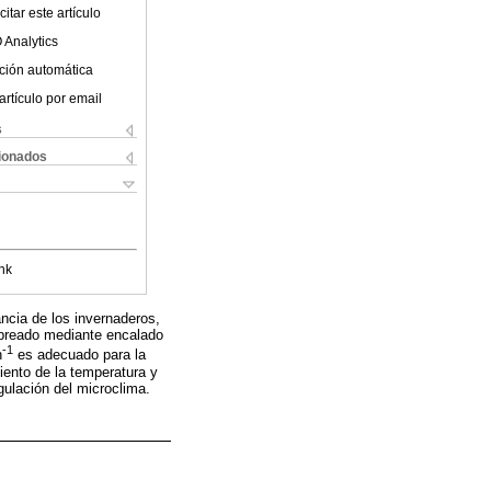
itar este artículo
 Analytics
ción automática
artículo por email
s
cionados
nk
ancia de los invernaderos,
ombreado mediante encalado
-1
h
es adecuado para la
iento de la temperatura y
egulación del microclima.