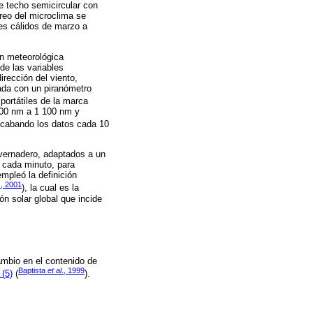
 techo semicircular con
oreo del microclima se
ses cálidos de marzo a
ón meteorológica
de las variables
irección del viento,
pada con un piranómetro
portátiles de la marca
300 nm a 1 100 nm y
 recabando los datos cada 10
nvernadero, adaptados a un
n cada minuto, para
mpleó la definición
., 2001
), la cual es la
ión solar global que incide
cambio en el contenido de
Baptista
et al
., 1999
(5)
(
).