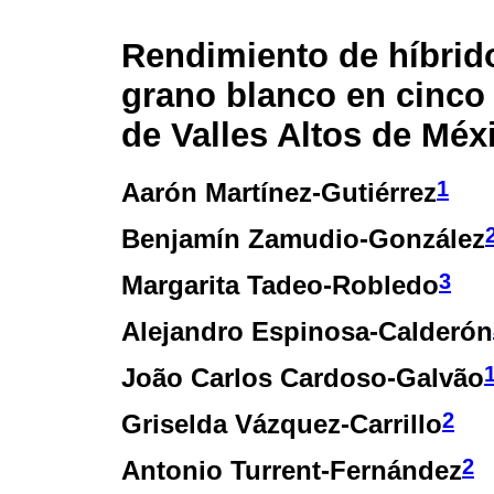
Rendimiento de híbrid
grano blanco en cinco
de Valles Altos de Méx
1
Aarón Martínez-Gutiérrez
Benjamín Zamudio-González
3
Margarita Tadeo-Robledo
Alejandro Espinosa-Calderón
João Carlos Cardoso-Galvão
2
Griselda Vázquez-Carrillo
2
Antonio Turrent-Fernández