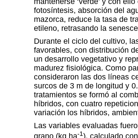
mantenerse ‘verde’ y con ello 
fotosíntesis, absorción del ag
mazorca, reduce la tasa de tra
etileno, retrasando la senesce
Durante el ciclo del cultivo, l
favorables, con distribución d
un desarrollo vegetativo y rep
madurez fisiológica. Como par
consideraron las dos líneas c
surcos de 3 m de longitud y 0
tratamientos se formó al combi
híbridos, con cuatro repetici
variación los híbridos, ambien
Las variables evaluadas fuero
-1
grano (kg ha
), calculado co