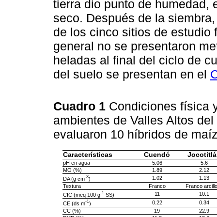
tierra dio punto de humedad,
seco. Después de la siembra, 
de los cinco sitios de estudio 
general no se presentaron me
heladas al final del ciclo de c
del suelo se presentan en el
C
Cuadro 1
Condiciones física 
ambientes de Valles Altos del
evaluaron 10 híbridos de maí
Características
Cuendó
Jocotitl
pH en agua
5.06
5.6
MO (%)
1.89
2.12
-3
1.02
1.13
DA (g cm
)
Textura
Franco
Franco arcill
-1
11
10.1
CIC (meq 100 g
SS)
-1
0.22
0.34
CE (ds m
)
CC (%)
19
22.9