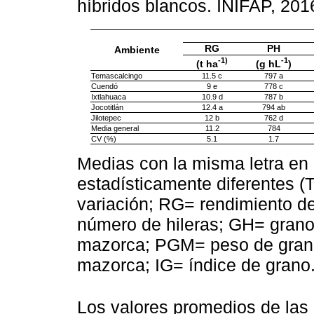
híbridos blancos. INIFAP, 201
RG
PH
Ambiente
-1)
-1
(t ha
(g hL
)
Temascalcingo
11.5 c
797 a
Cuendó
9 e
778 c
Ixtlahuaca
10.9 d
787 b
Jocotitlán
12.4 a
794 ab
Jilotepec
12 b
762 d
Media general
11.2
784
CV (%)
5.1
1.7
Medias con la misma letra en
estadísticamente diferentes (
variación; RG= rendimiento de
número de hileras; GH= grano
mazorca; PGM= peso de gran
mazorca; IG= índice de grano
Los valores promedios de las 