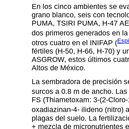
En los cinco ambientes se eva
grano blanco, seis con tecnol
PUMA, TSIRI PUMA, H-47 AE, 
dos primeros generados en 
Esp
otros cuatro en el INIFAP (
fértiles (H-50, H-66, H-70) y u
ASGROW, estos últimos cuatro 
Altos de México.
La sembradora de precisión se
surcos a 0.8 m de ancho. Las 
FS (Thiametoxam: 3-(2-Cloro-1,3
oxadiazinan-4- ilideno (nitro)
plagas del suelo. La fertiliza
+ mezcla de micronutrientes en