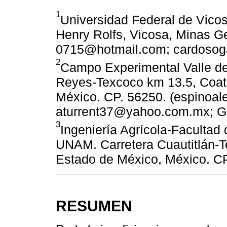
1
Universidad Federal de Vico
Henry Rolfs, Vicosa, Minas Ger
0715@hotmail.com; cardosog
2
Campo Experimental Valle de
Reyes-Texcoco km 13.5, Coatl
México. CP. 56250. (espino
aturrent37@yahoo.com.mx; G
3
Ingeniería Agrícola-Facultad 
UNAM. Carretera Cuautitlán-Te
Estado de México, México. C
RESUMEN