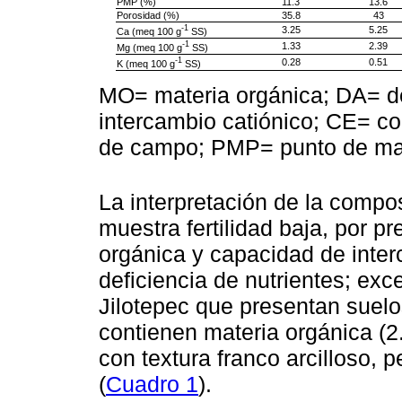
PMP (%)
11.3
13.6
Porosidad (%)
35.8
43
-1
3.25
5.25
Ca (meq 100 g
SS)
-1
1.33
2.39
Mg (meq 100 g
SS)
-1
0.28
0.51
K (meq 100 g
SS)
MO= materia orgánica; DA= d
intercambio catiónico; CE= co
de campo; PMP= punto de ma
La interpretación de la compos
muestra fertilidad baja, por p
orgánica y capacidad de inter
deficiencia de nutrientes; exce
Jilotepec que presentan suelo
contienen materia orgánica (
con textura franco arcilloso, 
(
Cuadro 1
).