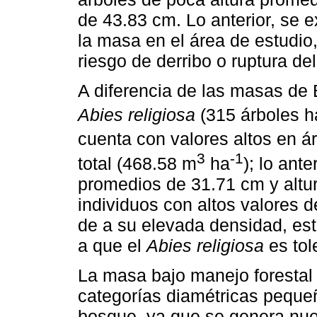
de 43.83 cm. Lo anterior, se e
la masa en el área de estudio,
riesgo de derribo o ruptura del
A diferencia de las masas de
Abies religiosa
(315 árboles h
cuenta con valores altos en á
3
-1
total (468.58 m
ha
); lo ant
promedios de 31.71 cm y altur
individuos con altos valores d
de a su elevada densidad, es
a que el
Abies religiosa
es tol
La masa bajo manejo forestal
categorías diamétricas peque
bosque, ya que se genera nue