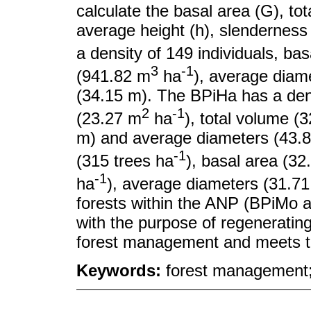
calculate the basal area (G), to
average height (h), slenderness
a density of 149 individuals, ba
3
-1
(941.82 m
ha
), average diam
(34.15 m). The BPiHa has a dens
2
-1
(23.27 m
ha
), total volume (
m) and average diameters (43.8
-1
(315 trees ha
), basal area (3
-1
ha
), average diameters (31.7
forests within the ANP (BPiMo a
with the purpose of regeneratin
forest management and meets th
Keywords:
forest management; 