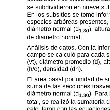
se subdividieron en nueve sub
En los subsitios se tomó info
especies arbóreas presentes,
diámetro normal (d
), altur
1.30
de diámetro normal.
Análisis de datos. Con la inf
campo se calculó para cada sit
(vt), diámetro promedio (d), a
(h/d), densidad (dn).
El área basal por unidad de su
suma de las secciones trasvers
diámetro normal (d
). Para
1.30
total, se realizó la sumatoria 
calcularon con las ecuaciones