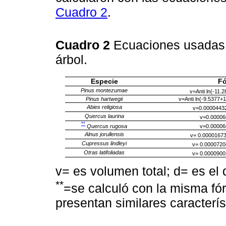
Cuadro 2
.
Cuadro 2
Ecuaciones usadas p
árbol.
Especie
Fó
Pinus montezumae
v=Anti ln(-11.2
Pinus hartwegii
v=Anti ln(-9.5377+1
Abies religiosa
v=0.0000443
Quercus laurina
v=0.00006
**
Quercus rugosa
v=0.00006
Alnus jorullensis
v= 0.0000167
Cupressus lindleyi
v= 0.0000720
Otras latifoliadas
v= 0.0000900
v= es volumen total; d= es el 
**
=se calculó con la misma fór
presentan similares caracterís