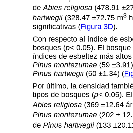
de
Abies religiosa
(478.91 ±2
3
hartwegii
(328.47 ±72.75 m
h
significativas (
Figura 3D
).
Con respecto al índice de esbel
bosques (
p<
0.05). El bosque
índices de esbeltez más altos
Pinus montezumae
(59 ±3.91)
Pinus hartwegii
(50 ±1.34) (
Fi
Por último, la densidad también
tipos de bosques (
p<
0.05). E
Abies religiosa
(369 ±12.64 ár
Pinus montezumae
(202 ± 12.
de
Pinus hartwegii
(133 ±20.1