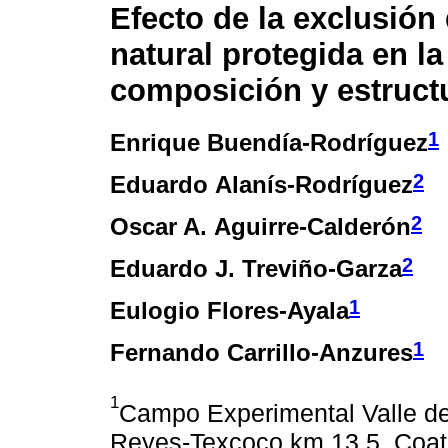
Efecto de la exclusión
natural protegida en la
composición y estruct
1
Enrique Buendía-Rodríguez
2
Eduardo Alanís-Rodríguez
2
Oscar A. Aguirre-Calderón
2
Eduardo J. Treviño-Garza
1
Eulogio Flores-Ayala
1
Fernando Carrillo-Anzures
1
Campo Experimental Valle de
Reyes-Texcoco km 13.5, Coatl