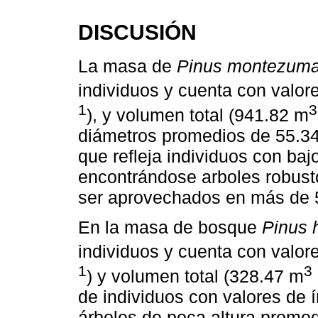
DISCUSIÓN
La masa de
Pinus montezum
individuos y cuenta con valor
1
3
), y volumen total (941.82 m
diámetros promedios de 55.34
que refleja individuos con baj
encontrándose arboles robusto
ser aprovechados en más de 
En la masa de bosque
Pinus 
individuos y cuenta con valor
1
3
) y volumen total (328.47 m
de individuos con valores de í
árboles de poca altura prome