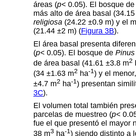
áreas (
p<
0.05). El bosque d
más alto de área basal (34.15
religiosa
(24.22 ±0.9 m) y el 
(21.44 ±2 m) (
Figura 3B
).
El área basal presenta diferenc
(
p<
0.05). El bosque de
Pinus
2
de área basal (41.61 ±3.8 m
2
-1
(34 ±1.63 m
ha
) y el menor
2
-1
±4.7 m
ha
) presentan simil
3C
).
El volumen total también prese
parcelas de muestreo (
p<
0.05
fue el que presentó el mayor 
3
-1
38 m
ha
) siendo distinto a