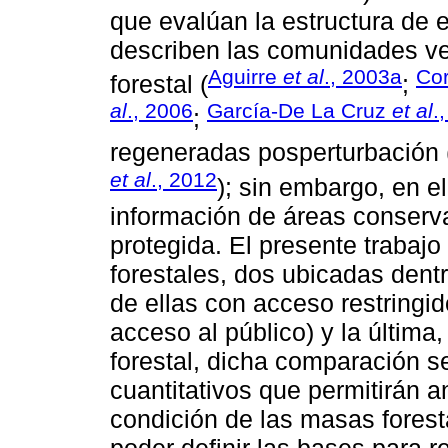
que evalúan la estructura de 
describen las comunidades v
Aguirre
et al
., 2003a
Cor
forestal (
;
al
., 2006
García-De La Cruz
et al
.
;
regeneradas posperturbación 
et al
., 2012
); sin embargo, en e
información de áreas conserv
protegida. El presente trabaj
forestales, dos ubicadas dent
de ellas con acceso restringid
acceso al público) y la últim
forestal, dicha comparación s
cuantitativos que permitirán an
condición de las masas foresta
poder definir las bases para 