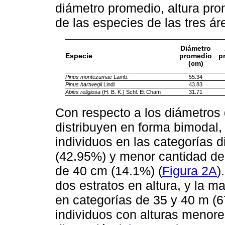
diámetro promedio, altura pro
de las especies de las tres á
Diámetro
Especie
promedio
p
(cm)
Pinus montezumae
Lamb.
55.34
Pinus hartwegii
Lindl
43.83
Abies religiosa
(H. B. K.) Schl. Et Cham
31.71
Con respecto a los diámetros
distribuyen en forma bimodal
individuos en las categorías 
(42.95%) y menor cantidad de
de 40 cm (14.1%) (
Figura 2A
)
dos estratos en altura, y la m
en categorías de 35 y 40 m (67
individuos con alturas menore