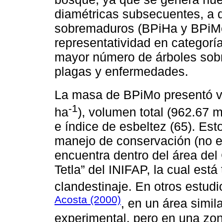
diamétricas subsecuentes, a 
sobremaduros (BPiHa y BPiMo
representatividad en categorí
mayor número de árboles sob
plagas y enfermedades.
La masa de BPiMo presentó va
-1
ha
), volumen total (962.67 
e índice de esbeltez (65). Est
manejo de conservación (no e
encuentra dentro del área de
Tetla” del INIFAP, la cual está
clandestinaje. En otros estud
Acosta (2000)
, en un área simi
experimental, pero en una zo