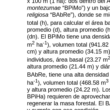
x 100 m (1 ha): dos dentro del 
montezumae
“BPiMo”) y un bajo
religiosa
“BAbRe”), donde se mid
total (h), para calcular el área 
promedio (d), altura promedio (h
(dn). El BPiMo tiene una densid
2
-1
m
ha
), volumen total (941.82
cm) y altura promedio (34.15 m
individuos, área basal (23.27 m
altura promedio (21.44 m) y di
BAbRe, tiene una alta densidad 
-1
3
ha
), volumen total (468.58 m
y altura promedio (24.22 m). L
BPiHa) requieren de aprovecham
regenerar la masa forestal. El 