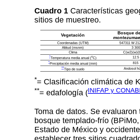
Cuadro 1
Características geog
sitios de muestreo.
Bosque d
Vegetación
montezuma
Coordenadas (UTM)
547311 W 21
Altitud (msnm)
3 300
Clima
C(w2)(w)(b’
*
o
12.5
Temperatura media anual (
C)
*
815
Precipitación media anual (mm)
**
Andosol h
Tipo de suelo
*
= Clasificación climática de
**
INIFAP y CONAB
= edafología (
Toma de datos. Se evaluaron 
bosque templado-frío (BPiMo,
Estado de México y occidente 
establecer tres sitios cuadrad