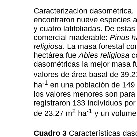
Caracterización dasométrica. 
encontraron nueve especies a
y cuatro latifoliadas. De esta
comercial maderable:
Pinus h
religiosa
. La masa forestal c
hectárea fue
Abies religiosa
co
dasométricas la mejor masa f
valores de área basal de 39.
-1
ha
en una población de 149 
los valores menores son para
registraron 133 individuos por
2
-1
de 23.27 m
ha
y un volume
Cuadro 3
Características das