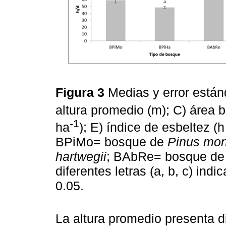
Figura 3
Medias y error están
altura promedio (m); C) área 
-1
ha
); E) índice de esbeltez (h
BPiMo= bosque de
Pinus mo
hartwegii
; BAbRe= bosque d
diferentes letras (a, b, c) indi
0.05.
La altura promedio presenta dif