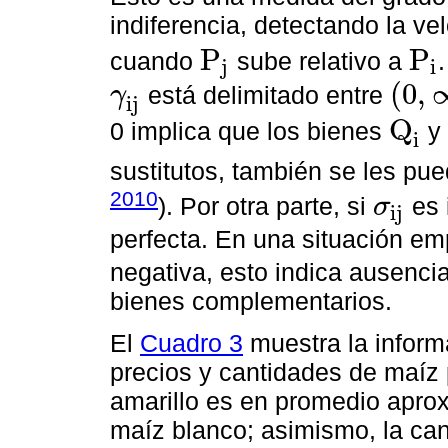
indiferencia, detectando la v
P
P
cuando
sube relativo a
j
i
P
j
P
i
(
0
,
está delimitado entre
γ
i
j
γ
i
j
(
0
,
∞
)
Q
0 implica que los bienes
i
Q
i
sustitutos, también se les pu
2010
). Por otra parte, si
es 
σ
i
j
σ
i
j
perfecta. En una situación em
negativa, esto indica ausencia
bienes complementarios.
El
Cuadro 3
muestra la inform
precios y cantidades de maíz 
amarillo es en promedio apro
maíz blanco; asimismo, la ca