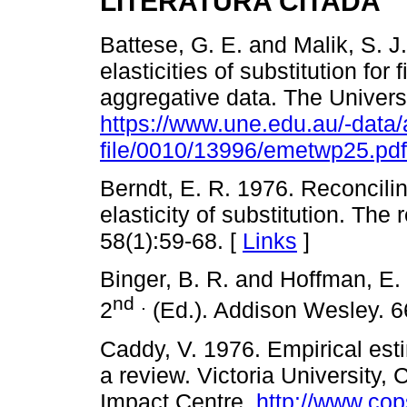
LITERATURA CITADA
Battese, G. E. and Malik, S. J.
elasticities of substitution for
aggregative data. The Univers
https://www.une.edu.au/-data/
file/0010/13996/emetwp25.pdf
Berndt, E. R. 1976. Reconcilin
elasticity of substitution. The
58(1):59-68. [
Links
]
Binger, B. R. and Hoffman, E.
nd
.
2
(Ed.). Addison Wesley. 6
Caddy, V. 1976. Empirical estim
a review. Victoria University, 
Impact Centre.
http://www.co