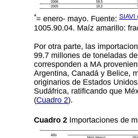
2006
58.5
2005
18.2
*
SIAVI 
= enero- mayo. Fuente:
1005.90.04. Maíz amarillo: fr
Por otra parte, las importaci
99.7 millones de toneladas de
corresponden a MA provenient
Argentina, Canadá y Belice, 
originarios de Estados Unido
Sudáfrica, ratificando que Mé
(
Cuadro 2
).
Cuadro 2
Importaciones de m
Año
Maíz blanco
(%