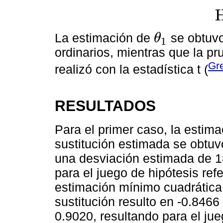
H
La estimación de
se obtuvo
θ
1
θ
1
ordinarios, mientras que la p
Gr
realizó con la estadística t (
RESULTADOS
Para el primer caso, la estima
sustitución estimada se obtuv
una desviación estimada de 18
para el juego de hipótesis ref
estimación mínimo cuadrática 
sustitución resulto en -0.846
0.9020, resultando para el jue