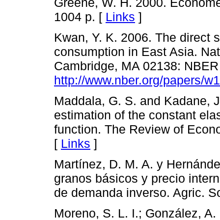
Greene, W. H. 2000. Econometri
1004 p. [
Links
]
Kwan, Y. K. 2006. The direct 
consumption in East Asia. Nat
Cambridge, MA 02138: NBER W
http://www.nber.org/papers/w
Maddala, G. S. and Kadane, J
estimation of the constant elas
function. The Review of Econo
[
Links
]
Martínez, D. M. A. y Hernánde
granos básicos y precio inter
de demanda inverso. Agric. So
Moreno, S. L. I.; González, A.