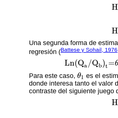
H
Ho:
H
Una segunda forma de estimaci
Battese y Sohail, 1976
regresión (
Ln
(
Q
/
Q
)
=
a
b
Ln
(
Q
a
/
Q
b
)
t
=
θ
0
+
θ
1
d
ln(
P
b
t
/
P
a
)
t
+
Para este caso,
es el estim
θ
1
θ
1
donde interesa tanto el valor
contraste del siguiente juego 
H
Ho: