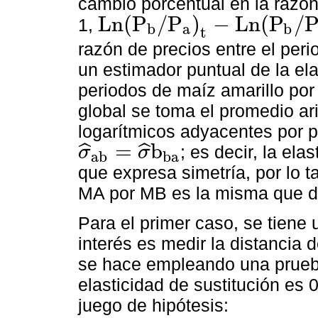
cambio porcentual en la razón 
L
n
(
P
/
P
)
−
L
n
(
P
/
1,
b
a
b
L
n
P
b
/
P
a
t
-
L
n
P
b
/
P
a
t
-
1
t
razón de precios entre el peri
un estimador puntual de la ela
periodos de maíz amarillo por
global se toma el promedio ari
logarítmicos adyacentes por 
=
b
ˆ
ˆ
; es decir, la el
σ
σ
a
b
b
a
σ
^
a
b
=
σ
^
b
b
a
que expresa simetría, por lo ta
MA por MB es la misma que 
Para el primer caso, se tiene 
interés es medir la distancia 
se hace empleando una prueba 
elasticidad de sustitución es 0
juego de hipótesis: