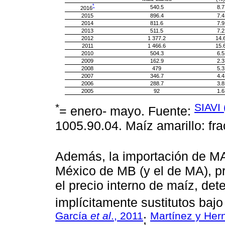
*
540.5
8.7
2016
2015
896.4
7.4
2014
811.6
7.9
2013
511.5
7.2
2012
1 377.2
14.
2011
1 466.6
15.
2010
504.3
6.5
2009
162.9
2.3
2008
479
5.3
2007
346.7
4.4
2006
288.7
3.8
2005
92
1.6
*
SIAVI 
= enero- mayo. Fuente:
1005.90.04. Maíz amarillo: fr
Además, la importación de MA 
México de MB (y el de MA), pr
el precio interno de maíz, de
implícitamente sustitutos baj
García
et al
., 2011
Martínez y Her
;