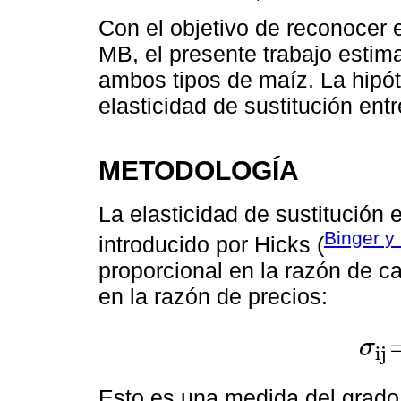
Con el objetivo de reconocer 
MB, el presente trabajo estima
ambos tipos de maíz. La hipóte
elasticidad de sustitución ent
METODOLOGÍA
La elasticidad de sustitución
Binger y
introducido por Hicks (
proporcional en la razón de c
en la razón de precios:
σ
ij
σ
ij
=
dln
Esto es una medida del grado