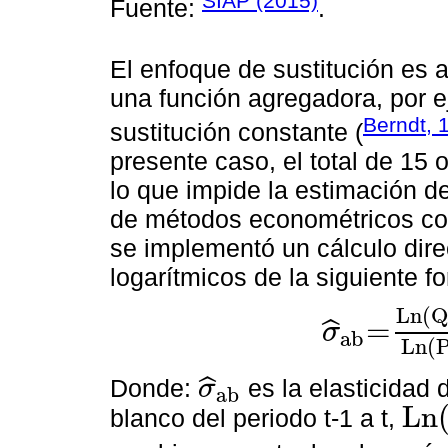
SIAP (2015)
Fuente:
.
El enfoque de sustitución es
una función agregadora, por e
Berndt, 
sustitución constante (
presente caso, el total de 15
lo que impide la estimación de
de métodos econométricos con
se implementó un cálculo direc
logarítmicos de la siguiente f
Ln
(
=
ˆ
σ
ab
σ
^
ab
=
Ln
Q
a
/
Q
b
t
-Ln
Ln
(
ˆ
Donde:
es la elasticidad 
σ
a
b
σ
^
a
b
L
n
blanco del periodo t-1 a t,
L
n
Q
a
/
Q