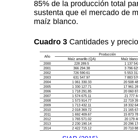
85% de la producción total p
sustenta que el mercado de m
maíz blanco.
Cuadro 3
Cantidades y preci
Producción
Año
Maíz amarillo (QA)
Maíz blanc
2000
228 289.5
1 137 54
2001
366 294.38
3 796 62
2002
726 590.61
5 553 31
2003
631 547.97
7 883 57
2004
1 061 330.33
20 508 4
2005
1 330 127.71
17 961 2
2006
1 718 291.85
20 060 8
2007
1 574 675.11
21 777 4
2008
1 573 914.77
22 719 3
2009
1 713 432.11
18 332 6
2010
2 018 369.72
21 165 6
2011
1 692 409.67
15 873 7
2012
1 765 571.02
20 179 4
2013
2 230 190.14
20 296 1
2014
2 422 715.12
20 710 8