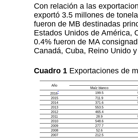
Con relación a las exportacio
exportó 3.5 millones de tonel
fueron de MB destinadas prin
Estados Unidos de América, C
0.4% fueron de MA consignad
Canadá, Cuba, Reino Unido y
Cuadro 1
Exportaciones de m
Año
Maíz blanco
*
199.5
2016
2015
711.9
2014
371.6
2013
553.5
2012
465.4
2011
28.9
2010
548.6
2009
277.7
2008
52.6
2007
212.5