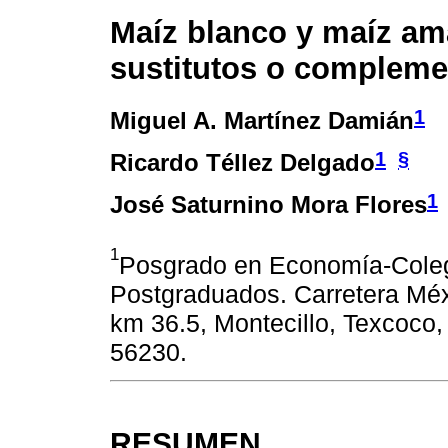
Maíz blanco y maíz ama
sustitutos o complem
1
Miguel A. Martínez Damián
1
§
Ricardo Téllez Delgado
1
José Saturnino Mora Flores
1
Posgrado en Economía-Cole
Postgraduados. Carretera Mé
km 36.5, Montecillo, Texcoco
56230.
RESUMEN