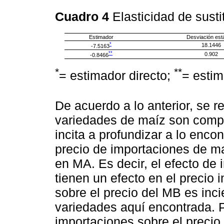
Cuadro 4
Elasticidad de sust
Estimador
Desviación est
*
18.1446
-7.5163
**
0.902
-0.8466
*
**
= estimador directo;
= estim
De acuerdo a lo anterior, se 
variedades de maíz son comple
incita a profundizar a lo enco
precio de importaciones de m
en MA. Es decir, el efecto de
tienen un efecto en el precio 
sobre el precio del MB es inc
variedades aquí encontrada. P
importaciones sobre el precio 