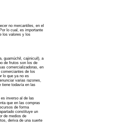
ecer no mercantiles, en el
Por lo cual, es importante
e los valores y los
 guamúchil, cajinicuil), a
po de frutos son los de
sas comercializadoras, en
os comerciantes de los
r lo que ya no es
enunciar varias razones,
 tiene todavía en las
 es inverso al de las
enta que en las compras
recursos de forma
 apartado constituye un
ior de medios de
etos, deriva de una suerte