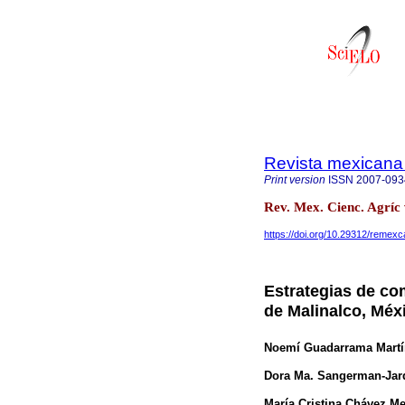
Revista mexicana 
Print version
ISSN
2007-093
Rev. Mex. Cienc. Agríc 
https://doi.org/10.29312/remexc
Estrategias de com
de Malinalco, Méx
Noemí Guadarrama Martí
Dora Ma. Sangerman-Jar
María Cristina Chávez Me