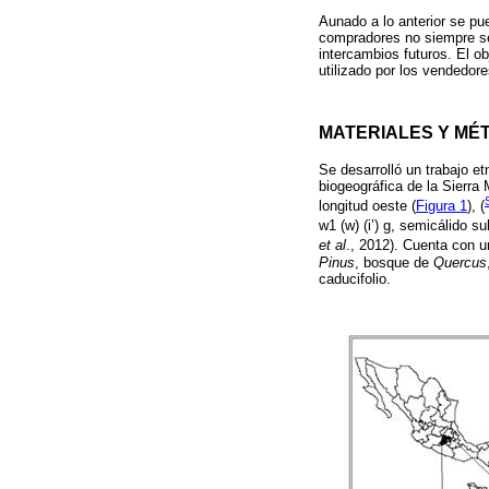
Aunado a lo anterior se pu
compradores no siempre se
intercambios futuros. El o
utilizado por los vendedor
MATERIALES Y MÉ
Se desarrolló un trabajo et
biogeográfica de la Sierra M
longitud oeste (
Figura 1
), (
w1 (w) (i’) g, semicálido 
et al
., 2012). Cuenta con u
Pinus
, bosque de
Quercus
caducifolio.