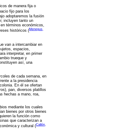
icos de manera fija o
cio fijo para los
bajo adoptaremos la fusión
, incluyen tanto un
s en términos económicos,
Menegus,
reses históricos (
.
que van a intercambiar en
sujetos, espacios,
ra interpretar, en primer
cambio trueque y
nstituyen así, una
ércoles de cada semana, en
rente a la presidencia
 colonia. En él se ofertan
os), pan, diversos platillos
las hechas a mano, roa,
mbios mediante los cuales
ian bienes por otros bienes
uieren la función como
inas que caracterizan a
Callón,
onómica y cultural (