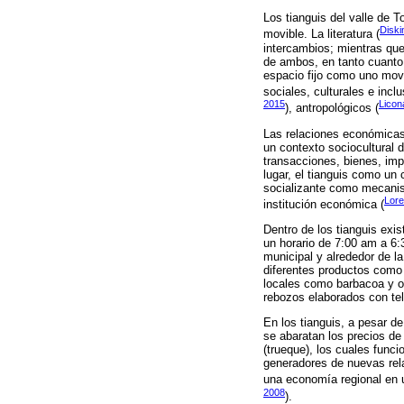
Los tianguis del valle de 
Diski
movible. La literatura (
intercambios; mientras que
de ambos, en tanto cuanto 
espacio fijo como uno mov
sociales, culturales e incl
2015
Licon
), antropológicos (
Las relaciones económicas 
un contexto sociocultural d
transacciones, bienes, imp
lugar, el tianguis como un
socializante como mecanis
Lore
institución económica (
Dentro de los tianguis exi
un horario de 7:00 am a 6:3
municipal y alrededor de la
diferentes productos como f
locales como barbacoa y obi
rebozos elaborados con tel
En los tianguis, a pesar d
se abaratan los precios de
(trueque), los cuales fun
generadores de nuevas rel
una economía regional en 
2008
).