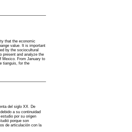
ity that the economic
hange value. It is important
ed by the sociocultural
to present and analyze the
 of Mexico. From January to
 tianguis, for the
enta del siglo XX. De
 debido a su continuidad
estudio por su origen
studió porque son
s de articulación con la