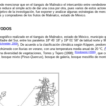
ede mencionar que en el tianguis de Malinalco el intercambio entre vendedore
 reduce al simple acto de dar una cosa por otra, pues varios de estos actor
bjetivo de la investigación, fue exponer y analizar algunas estrategias de mer
es y compradores de los frutos de Malinalco, estado de México.
TODOS
nográfico realizado en el tianguis de Malinalco, estado de México, municipio 
adre del Sur, entre los paralelos 18º 45’ 18” y 19º 01’ 58” de latitud norte y 9
Schneider, 2000
). De acuerdo a la clasificación climática según Köppen, predomi
subhúmedo con lluvias en verano, con una temperatura media anual de 20 °C, (
Rzedowski (2006)
na diversidad de vegetaciones, Torres y Tejero (1998);
, que 
, bosque mixto (
Pinus-Quercus
), bosque de galería, bosque mesófilo de mont