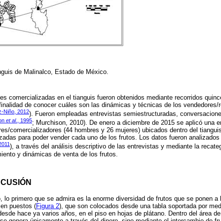
anguis de Malinalco, Estado de México.
es comercializadas en el tianguis fueron obtenidos mediante recorridos quinc
a finalidad de conocer cuáles son las dinámicas y técnicas de los vendedores/r
-Niño, 2012
). Fueron empleadas entrevistas semiestructuradas, conversacione
on
et al
., 1995
; Murchison, 2010). De enero a diciembre de 2015 se aplicó una 
ores/comercializadores (44 hombres y 26 mujeres) ubicados dentro del tianguis
ilizadas para poder vender cada uno de los frutos. Los datos fueron analizados
 2011
), a través del análisis descriptivo de las entrevistas y mediante la recat
iento y dinámicas de venta de los frutos.
SCUSIÓN
, lo primero que se admira es la enorme diversidad de frutos que se ponen a 
 en puestos (
Figura 2
), que son colocados desde una tabla soportada por me
esde hace ya varios años, en el piso en hojas de plátano. Dentro del área de 
 se genera únicamente a través del dinero, sino mediante el intercambio de 