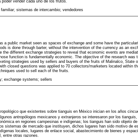
a poder vender cada uno de los frutos.
familiar; sistemas de intercambio; vendedores
as a public market seen as spaces of exchange and some have the particular
goods is done through barter, without the intervention of the currency as an exc
be the different exchange strategies to reveal that economic events are mediat
whose function is fundamentally economic. The objective of the research was 
keting strategies used by sellers and buyers of the fruits of Malinalco, State
th closed questions was applied to 70 collectors/marketers located within the
echniques used to sell each of the fruits.
y; exchange systems; sellers
tropológico que existentes sobre tianguis en México inician en los años cincu
algunos antropólogos mexicanos y extranjeros se interesaron por los tianguis,
conómica en regiones campesinas e indígenas; los tianguis han sido objeto de 
os sistemas de mercado que instituyen, dichos lugares han sido motivo de e
ígenas locales, lugares de enlace social, abastecimiento de bienes y espacio
, entre otras razones.