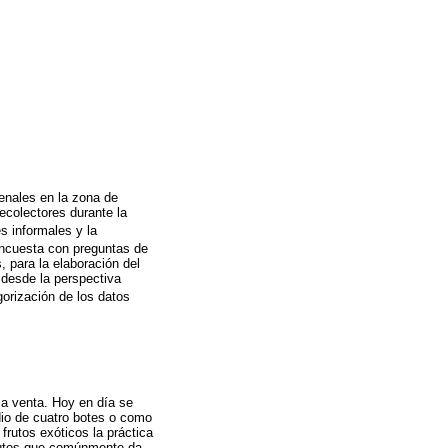
enales en la zona de
ecolectores durante la
s informales y la
encuesta con preguntas de
, para la elaboración del
 desde la perspectiva
egorización de los datos
la venta. Hoy en día se
dio de cuatro botes o como
frutos exóticos la práctica
frutos que comúnmente da