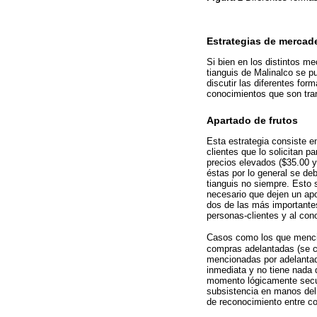
Estrategias de mercad
Si bien en los distintos m
tianguis de Malinalco se p
discutir las diferentes for
conocimientos que son tran
Apartado de frutos
Esta estrategia consiste en
clientes que lo solicitan p
precios elevados ($35.00 
éstas por lo general se deb
tianguis no siempre. Esto 
necesario que dejen un apo
dos de las más importante
personas-clientes y al con
Casos como los que menc
compras adelantadas (se c
mencionadas por adelantado
inmediata y no tiene nada 
momento lógicamente secund
subsistencia en manos del i
de reconocimiento entre c