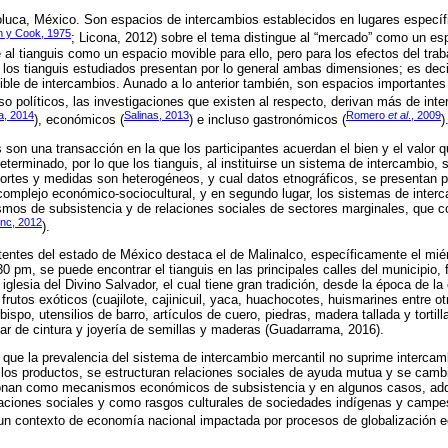
Toluca, México. Son espacios de intercambios establecidos en lugares específ
n y Cook, 1975
; Licona, 2012) sobre el tema distingue al “mercado” como un espa
 al tianguis como un espacio movible para ello, pero para los efectos del tra
los tianguis estudiados presentan por lo general ambas dimensiones; es decir
ible de intercambios. Aunado a lo anterior también, son espacios importante
uso políticos, las investigaciones que existen al respecto, derivan más de inte
a, 2014
Salinas, 2013
Romero
et al
., 2009
), económicos (
) e incluso gastronómicos (
)
son una transacción en la que los participantes acuerdan el bien y el valor 
eterminado, por lo que los tianguis, al instituirse un sistema de intercambio, 
ortes y medidas son heterogéneos, y cual datos etnográficos, se presentan pa
 complejo económico-sociocultural, y en segundo lugar, los sistemas de inter
mos de subsistencia y de relaciones sociales de sectores marginales, que co
nc, 2012
).
stentes del estado de México destaca el de Malinalco, específicamente el mi
0 pm, se puede encontrar el tianguis en las principales calles del municipio, f
 iglesia del Divino Salvador, el cual tiene gran tradición, desde la época de la
rutos exóticos (cuajilote, cajinicuil, yaca, huachocotes, huismarines entre otr
spo, utensilios de barro, artículos de cuero, piedras, madera tallada y tortil
ar de cintura y joyería de semillas y maderas (Guadarrama, 2016).
e que la prevalencia del sistema de intercambio mercantil no suprime interca
 los productos, se estructuran relaciones sociales de ayuda mutua y se camb
cionan como mecanismos económicos de subsistencia y en algunos casos, adq
aciones sociales y como rasgos culturales de sociedades indígenas y campes
un contexto de economía nacional impactada por procesos de globalización ec