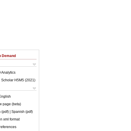
on Demand
 Analytics
 Scholar H5M5 (
2021
)
English
w page (beta)
 (pdf)
| Spanish (pdf)
 in xml format
 references