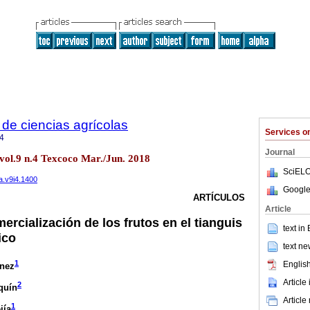
de ciencias agrícolas
Services 
4
Journal
vol.9 n.4 Texcoco Mar./Jun. 2018
SciELO
a.v9i4.1400
Google
ARTÍCULOS
Article
ercialización de los frutos en el tianguis
text in
ico
text ne
1
English
nez
Article
2
quín
Article
1
jía