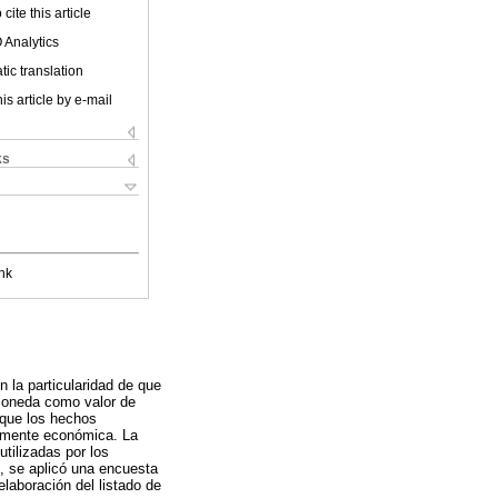
cite this article
 Analytics
ic translation
is article by e-mail
ks
nk
 la particularidad de que
 moneda como valor de
 que los hechos
almente económica. La
tilizadas por los
, se aplicó una encuesta
elaboración del listado de