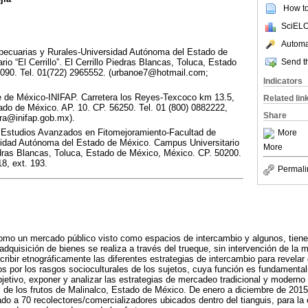
How to 
SciELO
Automat
opecuarias y Rurales-Universidad Autónoma del Estado de
Send th
o “El Cerrillo”. El Cerrillo Piedras Blancas, Toluca, Estado
090. Tel. 01(722) 2965552. (urbanoe7@hotmail.com;
Indicators
 de México-INIFAP. Carretera los Reyes-Texcoco km 13.5,
Related lin
ado de México. AP. 10. CP. 56250. Tel. 01 (800) 0882222,
Share
ra@inifap.gob.mx).
y Estudios Avanzados en Fitomejoramiento-Facultad de
More
sidad Autónoma del Estado de México. Campus Universitario
More
Piedras Blancas, Toluca, Estado de México, México. CP. 50200.
8, ext. 193.
Permali
omo un mercado público visto como espacios de intercambio y algunos, tienen
adquisición de bienes se realiza a través del trueque, sin intervención de la
ribir etnográficamente las diferentes estrategias de intercambio para revelar
 por los rasgos socioculturales de los sujetos, cuya función es fundament
jetivo, exponer y analizar las estrategias de mercadeo tradicional y moderno u
de los frutos de Malinalco, Estado de México. De enero a diciembre de 2015
do a 70 recolectores/comercializadores ubicados dentro del tianguis, para la 