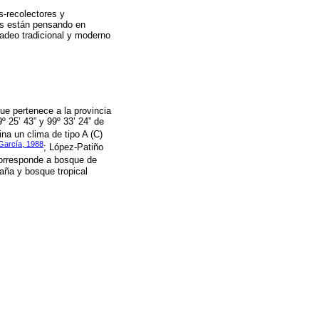
s-recolectores y
es están pensando en
cadeo tradicional y moderno
que pertenece a la provincia
9º 25’ 43” y 99º 33’ 24” de
na un clima de tipo A (C)
García, 1988
; López-Patiño
corresponde a bosque de
aña y bosque tropical