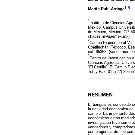
3
§
Martín Rubí Arriaga
1
Instituto de Ciencias Agr
México. Campus Universitari
de México, México. CP. 50
chavezm@uaemex.mx).
2
Campo Experimental Valle
Coatlinchán, Texcoco, Est
ext. 85353. (sangerman.do
3
Centro de Investigación 
Ciencias Agrícolas-Univer
“El Cerrillo”. El Cerrillo 
Tel. y Fax: 01 (722) 296551
RESUMEN
El tianguis es concebido c
la actividad económica de 
cambio. Es importante desc
económicos están mediados
investigación tuvo como ob
vendedores y compradores 
con preguntas de tipo cerra