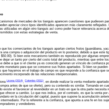
eo
ecanismos de mercadeo de los tianguis aparecen cuestiones que pudiesen par
ueden apreciar cinco tipos identificados aparecen más claramente reflejados. 
mas utilizadas en algún otro tianguis así como poder hacer relevancia acerca d
smitidos con estas estrategias de venta.
 que los comerciantes de los tianguis apartan ciertos frutos (guanábana, yaca,
ara una compra o adquisición del producto en lo posterior, debido a que este ti
y $50.00). Si bien este mecanismo también es reproducido por algunas empre
e dejar un tanto por cierto del costo total del producto, mientras que entre l
se debe a que si el cliente ya es conocido generan un vínculo de confianza po
rte monetario para que se conserve sus frutos apartados. Si bien se pueden 
s que hayamos en el trabajo de campo es que responde a la confianza que se
ocimiento incorporado de las relaciones interpersonales.
Licona (2014)
Colombo (2011)
iona
;
, en donde realizar la venta mediante apartado
ompra antes de que se oferte), pero su contenido es similar. Tomando en cu
 existe el favorecer al revendedor en un trato en que la otra parte necesita 
que ofrecer a cambio. Lo que nos indica, por el contrario, es que la venta por
ario en la circulación del capital, puesto que supone la acumulación anter
ntermediario. Por lo referente a la confianza, que apunta a una fe en los suj
ompradores y vendedores.