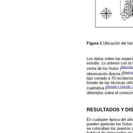
Figura 1
Ubicación del ti
Los datos sobre las especi
estudio. Lo anterior con l
Sánchez
venta de los frutos (
Emers
observación directa (
tipo cerrado a 70 recolect
listado de las técnicas ut
Denzin y Lincoln,
cualitativa (
obtenidos sobre el conocim
RESULTADOS Y DI
En cualquier época del año
pueden aprecian los frutos
se colocaban los puestos d
habitual de intercambio no