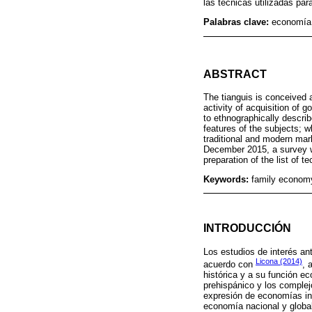
las técnicas utilizadas par
Palabras clave:
economía 
ABSTRACT
The tianguis is conceived 
activity of acquisition of 
to ethnographically descri
features of the subjects; 
traditional and modern mar
December 2015, a survey wi
preparation of the list of t
Keywords:
family econom
INTRODUCCIÓN
Los estudios de interés an
Licona (2014)
acuerdo con
, 
histórica y a su función e
prehispánico y los complej
expresión de economías ind
economía nacional y global