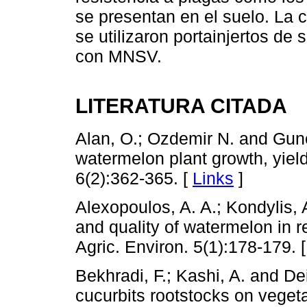
se presentan en el suelo. La c
se utilizaron portainjertos de 
con MNSV.
LITERATURA CITADA
Alan, O.; Ozdemir N. and Gune
watermelon plant growth, yield
6(2):362-365. [
Links
]
Alexopoulos, A. A.; Kondylis, 
and quality of watermelon in re
Agric. Environ. 5(1):178-179. 
Bekhradi, F.; Kashi, A. and De
cucurbits rootstocks on vegeta