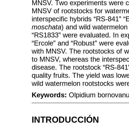
MNSV. Two experiments were con
MNSV of rootstocks for watermel
interspecific hybrids “RS-841” “E
moschata
) and wild watermelon
“RS1833” were evaluated. In ex
“Ercole” and “Robust” were evalu
with MNSV. The rootstocks of wi
to MNSV, whereas the interspeci
disease. The rootstock “RS-841
quality fruits. The yield was low
wild watermelon rootstocks wer
Keywords:
Olpidium bornovanu
INTRODUCCIÓN