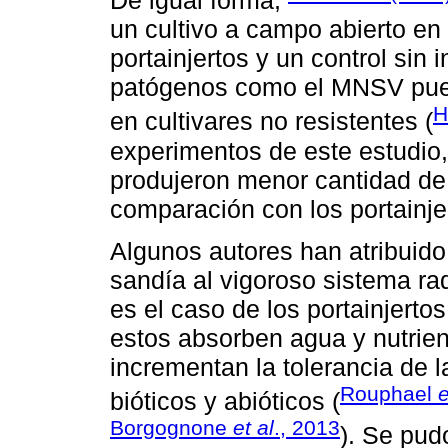
De igual forma,
un cultivo a campo abierto en
portainjertos y un control sin 
patógenos como el MNSV puede
H
en cultivares no resistentes (
experimentos de este estudio, 
produjeron menor cantidad de f
comparación con los portainjer
Algunos autores han atribuido
sandía al vigoroso sistema ra
es el caso de los portainjerto
estos absorben agua y nutrien
incrementan la tolerancia de l
Rouphael
e
bióticos y abióticos (
Borgognone
et al
., 2013
). Se pud