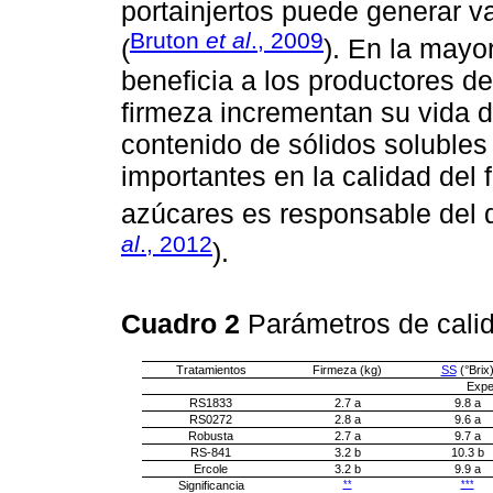
portainjertos puede generar var
Bruton
et al
., 2009
(
). En la mayor
beneficia a los productores d
firmeza incrementan su vida d
contenido de sólidos soluble
importantes en la calidad del 
azúcares es responsable del du
al
., 2012
).
Cuadro 2
Parámetros de calid
Tratamientos
Firmeza (kg)
SS
(°Brix
Expe
RS1833
2.7 a
9.8 a
RS0272
2.8 a
9.6 a
Robusta
2.7 a
9.7 a
RS-841
3.2 b
10.3 b
Ercole
3.2 b
9.9 a
Significancia
**
***