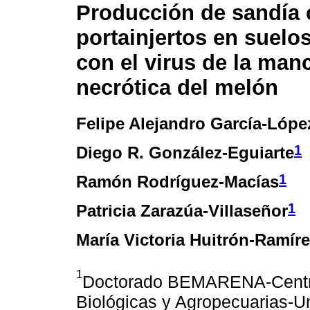
Producción de sandía
portainjertos en suelo
con el virus de la man
necrótica del melón
Felipe Alejandro García-Lópe
1
Diego R. González-Eguiarte
1
Ramón Rodríguez-Macías
1
Patricia Zarazúa-Villaseñor
María Victoria Huitrón-Ramír
1
Doctorado BEMARENA-Centro 
Biológicas y Agropecuarias-U