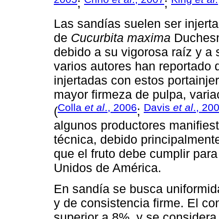
;
;
Las sandías suelen ser injerta
de
Cucurbita maxima
Duches
debido a su vigorosa raíz y a
varios autores han reportado 
injertadas con estos portainj
mayor firmeza de pulpa, varia
Colla
et al
., 2006
Davis
et al
., 20
(
;
algunos productores manifiest
técnica, debido principalment
que el fruto debe cumplir par
Unidos de América.
En sandía se busca uniformid
y de consistencia firme. El c
superior a 8%, y se consider