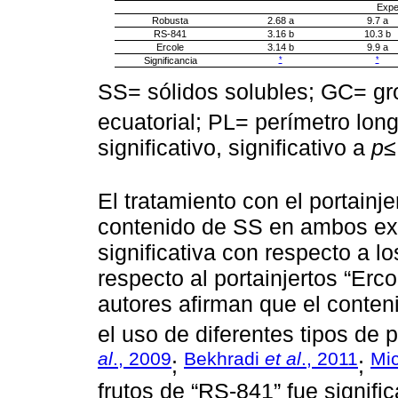
Expe
Robusta
2.68 a
9.7 a
RS-841
3.16 b
10.3 b
Ercole
3.14 b
9.9 a
Significancia
*
*
SS= sólidos solubles; GC= gr
ecuatorial; PL= perímetro lon
significativo, significativo a
p
≤
El tratamiento con el portainj
contenido de SS en ambos exp
significativa con respecto a l
respecto al portainjertos “Erc
autores afirman que el conten
el uso de diferentes tipos de p
al
., 2009
Bekhradi
et al
., 2011
Mic
;
;
frutos de “RS-841” fue signif