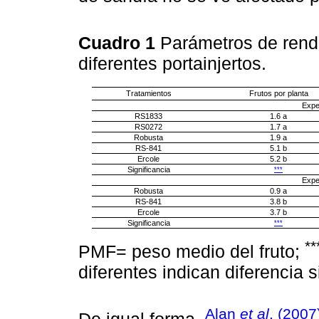
Cuadro 1
Parámetros de rend
diferentes portainjertos.
Tratamientos
Frutos por planta
Expe
RS1833
1.6 a
RS0272
1.7 a
Robusta
1.9 a
RS-841
5.1 b
Ercole
5.2 b
Significancia
***
Expe
Robusta
0.9 a
RS-841
3.8 b
Ercole
3.7 b
Significancia
***
**
PMF= peso medio del fruto;
diferentes indican diferencia s
Alan
et al
. (2007