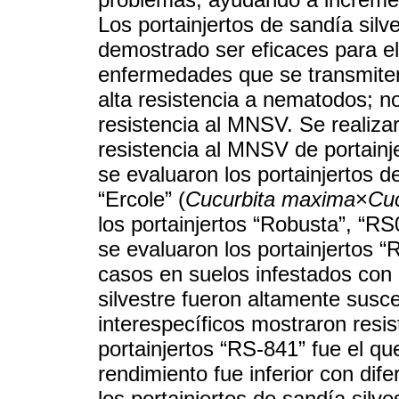
Los portainjertos de sandía silve
demostrado ser eficaces para el
enfermedades que se transmiten
alta resistencia a nematodos; no
resistencia al MNSV. Se realiza
resistencia al MNSV de portainj
se evaluaron los portainjertos d
“Ercole” (
Cucurbita maxima
×
Cu
los portainjertos “Robusta”, “R
se evaluaron los portainjertos 
casos en suelos infestados con
silvestre fueron altamente susc
interespecíficos mostraron resi
portainjertos “RS-841” fue el qu
rendimiento fue inferior con dife
los portainjertos de sandía silve