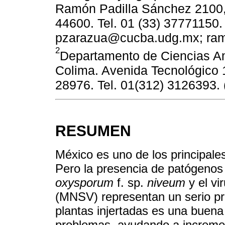
Ramón Padilla Sánchez 2100, 
44600. Tel. 01 (33) 37771150.
pzarazua@cucba.udg.mx; ra
2
Departamento de Ciencias Am
Colima. Avenida Tecnológico 1
28976. Tel. 01(312) 3126393. 
RESUMEN
México es uno de los principale
Pero la presencia de patógeno
oxysporum
f. sp.
niveum
y el vi
(MNSV) representan un serio pr
plantas injertadas es una buena 
problemas, ayudando a increment