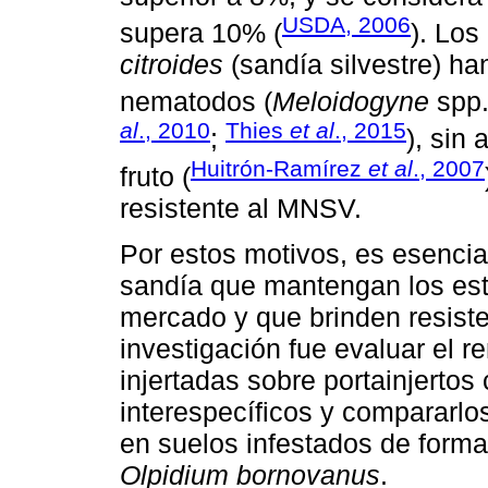
USDA, 2006
supera 10% (
). Los
citroides
(sandía silvestre) ha
nematodos (
Meloidogyne
spp.
al
., 2010
Thies
et al
., 2015
;
), sin
Huitrón-Ramírez
et al
., 2007
fruto (
resistente al MNSV.
Por estos motivos, es esencial
sandía que mantengan los est
mercado y que brinden resiste
investigación fue evaluar el r
injertadas sobre portainjertos
interespecíficos y compararlos
en suelos infestados de form
Olpidium bornovanus
.