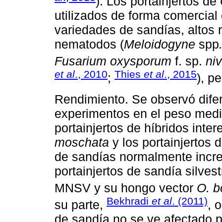
). Los portainjertos de
utilizados de forma comercial
variedades de sandías, altos 
nematodos (
Meloidogyne
spp
Fusarium oxysporum
f. sp.
ni
et al
., 2010
Thies
et al
., 2015
;
), p
Rendimiento. Se observó dife
experimentos en el peso medio
portainjertos de híbridos inte
moschata
y los portainjertos d
de sandías normalmente incre
portainjertos de sandía silves
MNSV y su hongo vector
O. b
Bekhradi
et al
. (2011)
su parte,
, 
de sandía no se ve afectado po