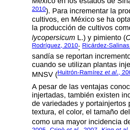
México en los estados de Sina
2010
). Para incrementar la pr
cultivos, en México se ha opta
la producción de cultivos com
lycopersicum
L.) y pimiento (
C
Rodríguez, 2010
Ricárdez-Salina
;
sandía se reportan increment
cuando se utilizan plantas inj
Huitrón-Ramírez
et al
., 2
MNSV (
A pesar de las ventajas conoc
injertadas, también existen 
de variedades y portainjertos
textura, el color, el tamaño de
como una mayor incidencia de 
2005
Crinò
et al
., 2007
King
et al