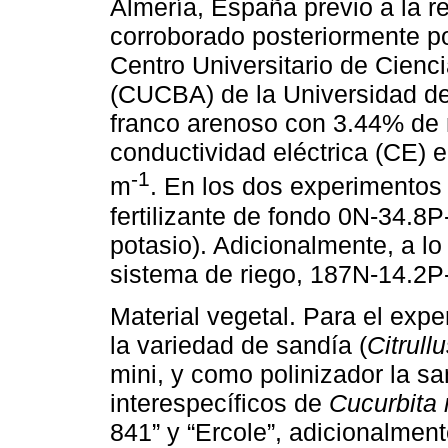
Almería, España previo a la r
corroborado posteriormente por
Centro Universitario de Cienc
(CUCBA) de la Universidad de 
franco arenoso con 3.44% de m
conductividad eléctrica (CE) e
-1
m
. En los dos experimentos 
fertilizante de fondo 0N-34.8P
potasio). Adicionalmente, a lo
sistema de riego, 187N-14.2P
Material vegetal. Para el expe
la variedad de sandía (
Citrull
mini, y como polinizador la sa
interespecíficos de
Cucurbita
841” y “Ercole”, adicionalmente