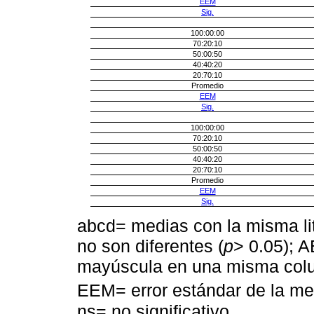
EEM
Sig.
100:00:00
70:20:10
50:00:50
40:40:20
20:70:10
Promedio
EEM
Sig.
100:00:00
70:20:10
50:00:50
40:40:20
20:70:10
Promedio
EEM
Sig.
abcd= medias con la misma li
no son diferentes (
p
> 0.05); 
mayúscula en una misma colum
EEM= error estándar de la med
ns= no significativo.