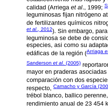
S
calidad (Arriega
et al
., 1999;
leguminosas fijan nitrógeno a
de fertilizantes químicos nitr
et al
., 2012
). Sin embargo, par
leguminosa se debe de conside
especies, asi como su adaptac
Arriaga
e
edáficas de la región (
Sanderson
et al
. (2005)
reportaron
mayor en praderas asociadas 
comparación con dos especie
Camacho y García (200
respecto,
trébol blanco, ballico perenne,
rendimiento anual de 23 454 