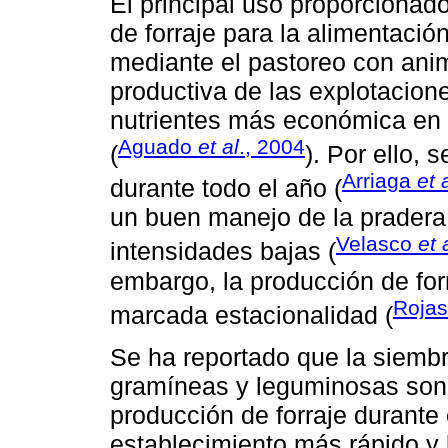
El principal uso proporcionad
de forraje para la alimentació
mediante el pastoreo con anim
productiva de las explotacion
nutrientes más económica en
Aguado
et al
., 2004
(
). Por ello, 
Arriaga
et 
durante todo el año (
un buen manejo de la pradera
Velasco
et 
intensidades bajas (
embargo, la producción de for
Roja
marcada estacionalidad (
Se ha reportado que la siemb
gramíneas y leguminosas son l
producción de forraje durante
establecimiento más rápido y 