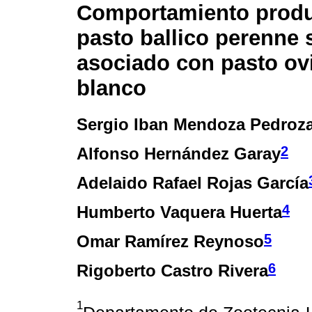
Comportamiento produ
pasto ballico perenne 
asociado con pasto ovi
blanco
Sergio Iban Mendoza Pedroz
2
Alfonso Hernández Garay
Adelaido Rafael Rojas García
4
Humberto Vaquera Huerta
5
Omar Ramírez Reynoso
6
Rigoberto Castro Rivera
1