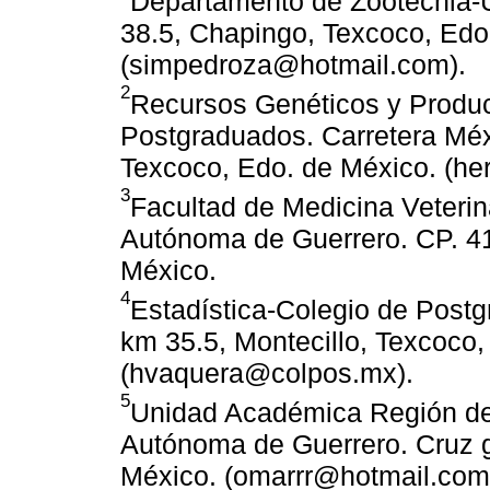
Departamento de Zootecnia-
38.5, Chapingo, Texcoco, Edo
(simpedroza@hotmail.com).
2
Recursos Genéticos y Produc
Postgraduados. Carretera Méx
Texcoco, Edo. de México. (h
3
Facultad de Medicina Veterin
Autónoma de Guerrero. CP. 41
México.
4
Estadística-Colegio de Post
km 35.5, Montecillo, Texcoco,
(hvaquera@colpos.mx).
5
Unidad Académica Región de
Autónoma de Guerrero. Cruz gr
México. (omarrr@hotmail.com