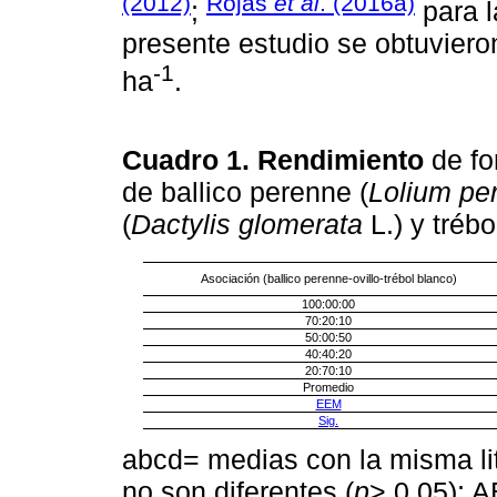
(2012)
Rojas
et al
. (2016a)
;
para l
presente estudio se obtuvier
-1
ha
.
Cuadro 1. Rendimiento
de fo
de ballico perenne (
Lolium pe
(
Dactylis glomerata
L.) y trébo
Asociación (ballico perenne-ovillo-trébol blanco)
100:00:00
70:20:10
50:00:50
40:40:20
20:70:10
Promedio
EEM
Sig.
abcd= medias con la misma li
no son diferentes (
p
> 0.05); 