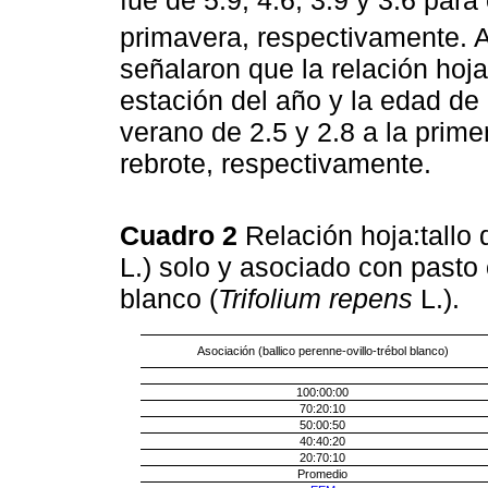
fue de 5.9, 4.6, 3.9 y 3.6 para
primavera, respectivamente. A
señalaron que la relación hoja:
estación del año y la edad de
verano de 2.5 y 2.8 a la prim
rebrote, respectivamente.
Cuadro 2
Relación hoja:tallo 
L.) solo y asociado con pasto o
blanco (
Trifolium repens
L.).
Asociación (ballico perenne-ovillo-trébol blanco)
100:00:00
70:20:10
50:00:50
40:40:20
20:70:10
Promedio