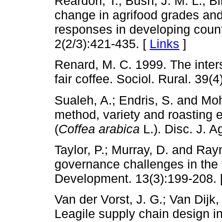
Reardon, T.; Bush, J. M. L.; B
change in agrifood grades and
responses in developing count
2(2/3):421-435. [
Links
]
Renard, M. C. 1999. The inters
fair coffee. Sociol. Rural. 39(
Sualeh, A.; Endris, S. and M
method, variety and roasting e
(
Coffea arabica
L.). Disc. J. A
Taylor, P.; Murray, D. and Ray
governance challenges in the fa
Development. 13(3):199-208. 
Van der Vorst, J. G.; Van Dijk,
Leagile supply chain design in 