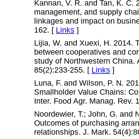
Kannan, V. R. and Tan, K. C. 20
management, and supply chai
linkages and impact on busin
162. [
Links
]
Lijia, W. and Xuexi, H. 2014.
between cooperatives and con
study of Northwestern China.
85(2):233-255. [
Links
]
Luna, F. and Wilson, P. N. 20
Smallholder Value Chains: Co
Inter. Food Agr. Manag. Rev. 
Noordewier, T.; John, G. and 
Outcomes of purchasing arran
relationships. J. Mark. 54(4):8