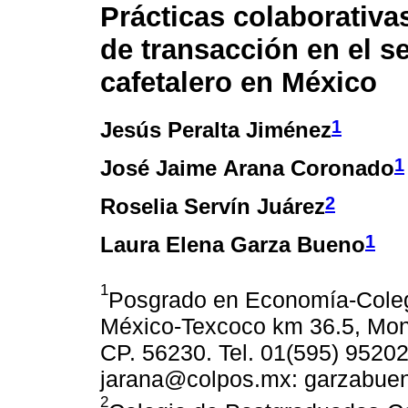
Prácticas colaborativa
de transacción en el s
cafetalero en México
1
Jesús Peralta Jiménez
1
José Jaime Arana Coronado
2
Roselia Servín Juárez
1
Laura Elena Garza Bueno
1
Posgrado en Economía-Coleg
México-Texcoco km 36.5, Mont
CP. 56230. Tel. 01(595) 9520
jarana@colpos.mx: garzabu
2