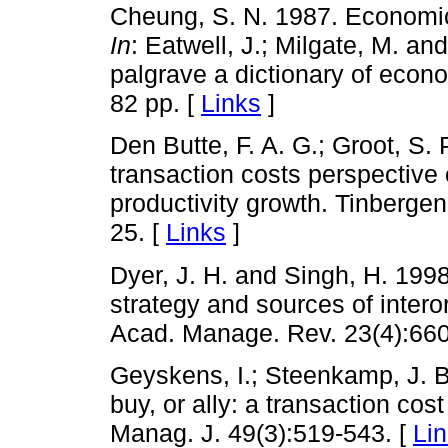
Cheung, S. N. 1987. Economic
In
: Eatwell, J.; Milgate, M. a
palgrave a dictionary of econ
82 pp. [
Links
]
Den Butte, F. A. G.; Groot, S. 
transaction costs perspective
productivity growth. Tinbergen
25. [
Links
]
Dyer, J. H. and Singh, H. 1998
strategy and sources of inter
Acad. Manage. Rev. 23(4):660
Geyskens, I.; Steenkamp, J. 
buy, or ally: a transaction co
Manag. J. 49(3):519-543. [
Li