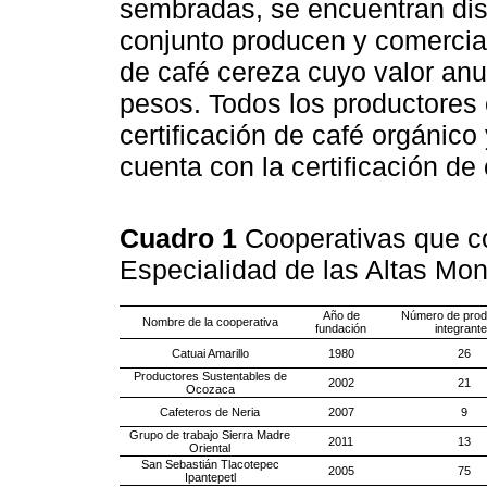
sembradas, se encuentran dist
conjunto producen y comercial
de café cereza cuyo valor anu
pesos. Todos los productores 
certificación de café orgánico
cuenta con la certificación de
Cuadro 1
Cooperativas que c
Especialidad de las Altas Mo
Año de
Número de prod
Nombre de la cooperativa
fundación
integrant
Catuai Amarillo
1980
26
Productores Sustentables de
2002
21
Ocozaca
Cafeteros de Neria
2007
9
Grupo de trabajo Sierra Madre
2011
13
Oriental
San Sebastián Tlacotepec
2005
75
Ipantepetl