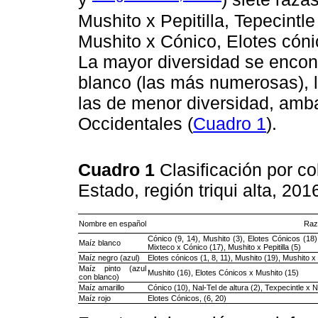
Mushito x Pepitilla, Tepecintle
Mushito x Cónico, Elotes cóni
La mayor diversidad se encon
blanco (las más numerosas), l
las de menor diversidad, amba
Occidentales (
Cuadro 1
).
Cuadro 1
Clasificación por c
Estado, región triqui alta, 201
Nombre en español
Raz
Cónico (9, 14), Mushito (3), Elotes Cónicos (18
Maíz blanco
Mixteco x Cónico (17), Mushito x Pepitilla (5)
Maíz negro (azul)
Elotes cónicos (1, 8, 11), Mushito (19), Mushito x
Maíz pinto (azul
Mushito (16), Elotes Cónicos x Mushito (15)
con blanco)
Maíz amarillo
Cónico (10), Nal-Tel de altura (2), Texpecintle x N
Maíz rojo
Elotes Cónicos, (6, 20)