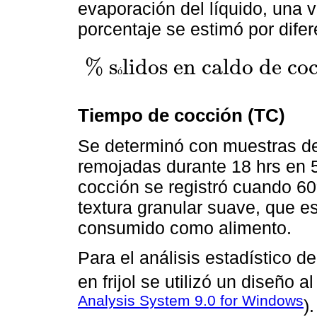
evaporación del líquido, una v
porcentaje se estimó por dife
%
s
l
i
d
o
s
e
n
c
a
l
d
o
d
e
c
o
ó
%
s
ó
l
i
d
o
s
e
n
c
a
l
d
o
d
e
c
o
c
c
i
ó
n
=
(
p
e
s
o
d
e
v
a
s
o
c
/
s
ó
l
i
Tiempo de cocción (TC)
Se determinó con muestras d
remojadas durante 18 hrs en 5
cocción se registró cuando 6
textura granular suave, que es 
consumido como alimento.
Para el análisis estadístico d
en frijol se utilizó un diseño 
Analysis System 9.0 for Windows
)