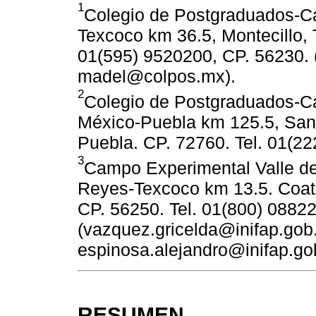
1
Colegio de Postgraduados-Ca
Texcoco km 36.5, Montecillo, 
01(595) 9520200, CP. 56230. 
madel@colpos.mx).
2
Colegio de Postgraduados-C
México-Puebla km 125.5, San
Puebla. CP. 72760. Tel. 01(2
3
Campo Experimental Valle de
Reyes-Texcoco km 13.5. Coatl
CP. 56250. Tel. 01(800) 08822
(vazquez.gricelda@inifap.gob
espinosa.alejandro@inifap.go
RESUMEN