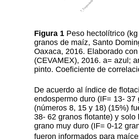
Figura 1
Peso hectolítrico (kg
granos de maíz, Santo Domingo
Oaxaca, 2016. Elaborado con 
(CEVAMEX), 2016. a= azul; am=
pinto. Coeficiente de correlac
De acuerdo al índice de flota
endospermo duro (IF= 13- 37 g
(números 8, 15 y 18) (15%) f
38- 62 granos flotante) y solo
grano muy duro (IF= 0-12 gran
fueron informados para maíces