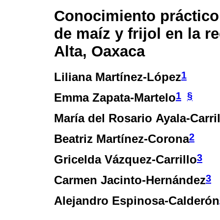
Conocimiento práctico 
de maíz y frijol en la r
Alta, Oaxaca
1
Liliana Martínez-López
1
§
Emma Zapata-Martelo
María del Rosario Ayala-Carri
2
Beatriz Martínez-Corona
3
Gricelda Vázquez-Carrillo
3
Carmen Jacinto-Hernández
Alejandro Espinosa-Calderón