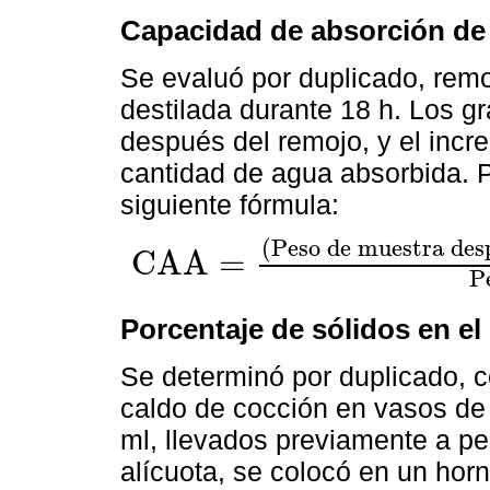
Capacidad de absorción de
Se evaluó por duplicado, rem
destilada durante 18 h. Los g
después del remojo, y el inc
cantidad de agua absorbida. Pa
siguiente fórmula:
(
P
e
s
o
d
e
m
u
e
s
t
r
a
d
e
s
C
A
A
=
C
A
A
=
(
P
e
s
o
d
e
m
u
e
s
t
r
a
d
e
s
p
u
é
s
d
e
l
r
e
m
o
j
o
-
P
e
s
o
i
P
Porcentaje de sólidos en el
Se determinó por duplicado, 
caldo de cocción en vasos de
ml, llevados previamente a pe
alícuota, se colocó en un horn