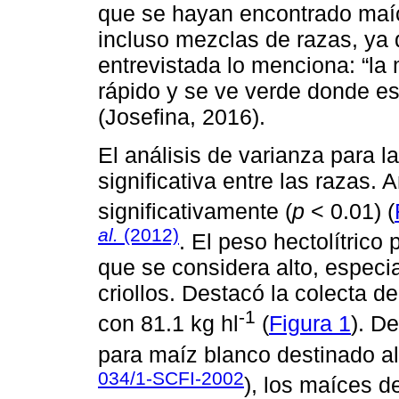
que se hayan encontrado maí
incluso mezclas de razas, ya 
entrevistada lo menciona: “la
rápido y se ve verde donde es
(Josefina, 2016).
El análisis de varianza para l
significativa entre las razas.
significativamente (
p
< 0.01) (
al.
(2012)
. El peso hectolítrico
que se considera alto, especi
criollos. Destacó la colecta de
-1
con 81.1 kg hl
(
Figura 1
). D
para maíz blanco destinado al
034/1-SCFI-2002
), los maíces 