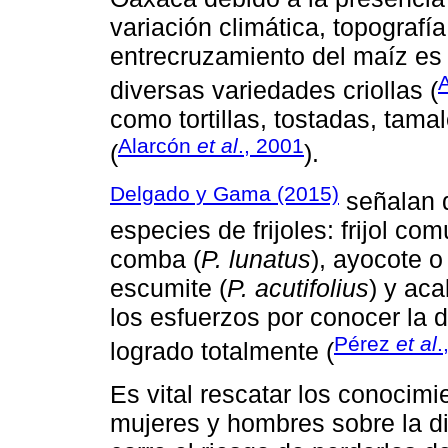
variación climática, topografía
entrecruzamiento del maíz es 
diversas variedades criollas (
como tortillas, tostadas, tamal
Alarcón
et al
., 2001
(
).
Delgado y Gama (2015)
señalan q
especies de frijoles: frijol com
comba (
P. lunatus
), ayocote o 
escumite (
P. acutifolius
) y aca
los esfuerzos por conocer la di
Pérez
et al
.
logrado totalmente (
Es vital rescatar los conocim
mujeres y hombres sobre la div