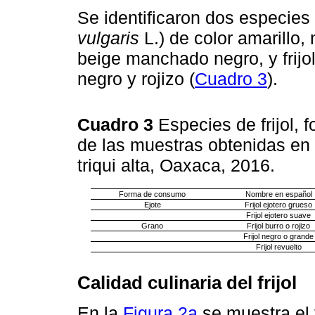
Se identificaron dos especies de
vulgaris
L.) de color amarillo,
beige manchado negro, y frijol
negro y rojizo (
Cuadro 3
).
Cuadro 3
Especies de frijol,
de las muestras obtenidas en
triqui alta, Oaxaca, 2016.
Forma de consumo
Nombre en español
Ejote
Frijol ejotero grueso
Frijol ejotero suave
Grano
Frijol burro o rojizo
Frijol negro o grande
Frijol revuelto
Calidad culinaria del frijol
En la
Figura 2a
se muestra el 