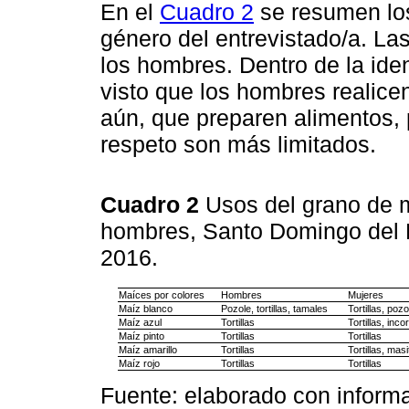
En el
Cuadro 2
se resumen los
género del entrevistado/a. La
los hombres. Dentro de la iden
visto que los hombres realic
aún, que preparen alimentos, 
respeto son más limitados.
Cuadro 2
Usos del grano de m
hombres, Santo Domingo del Es
2016.
Maíces por colores
Hombres
Mujeres
Maíz blanco
Pozole, tortillas, tamales
Tortillas, poz
Maíz azul
Tortillas
Tortillas, inc
Maíz pinto
Tortillas
Tortillas
Maíz amarillo
Tortillas
Tortillas, masi
Maíz rojo
Tortillas
Tortillas
Fuente: elaborado con inform