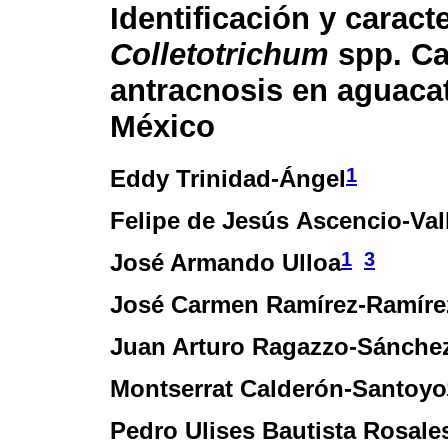
Identificación y caract
Colletotrichum
spp. Ca
antracnosis en aguacat
México
1
Eddy Trinidad-Ángel
Felipe de Jesús Ascencio-Val
1
3
José Armando Ulloa
José Carmen Ramírez-Ramíre
Juan Arturo Ragazzo-Sánche
Montserrat Calderón-Santoyo
Pedro Ulises Bautista Rosale