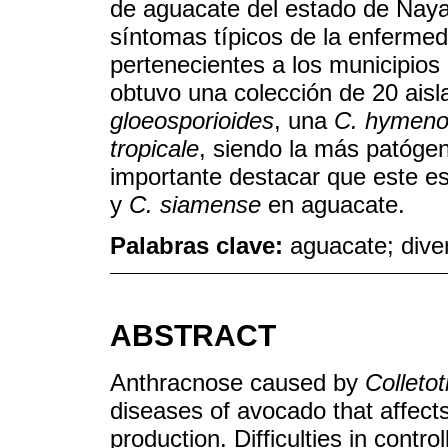
de aguacate del estado de Nayar
síntomas típicos de la enfermed
pertenecientes a los municipios 
obtuvo una colección de 20 aisl
gloeosporioides
, una
C. hymenoc
tropicale
, siendo la más patóge
importante destacar que este es
y
C. siamense
en aguacate.
Palabras clave:
aguacate; diver
ABSTRACT
Anthracnose caused by
Colleto
diseases of avocado that affects 
production. Difficulties in contr