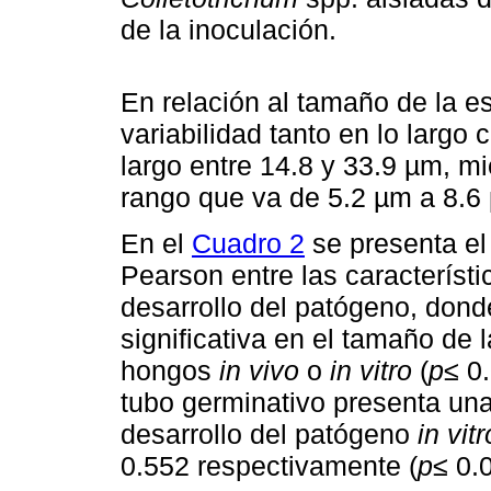
de la inoculación.
En relación al tamaño de la e
variabilidad tanto en lo largo
largo entre 14.8 y 33.9 µm, mi
rango que va de 5.2 µm a 8.6
En el
Cuadro 2
se presenta el 
Pearson entre las característi
desarrollo del patógeno, dond
significativa en el tamaño de l
hongos
in vivo
o
in vitro
(
p
≤ 0
tubo germinativo presenta una 
desarrollo del patógeno
in vitr
0.552 respectivamente (
p≤
0.0