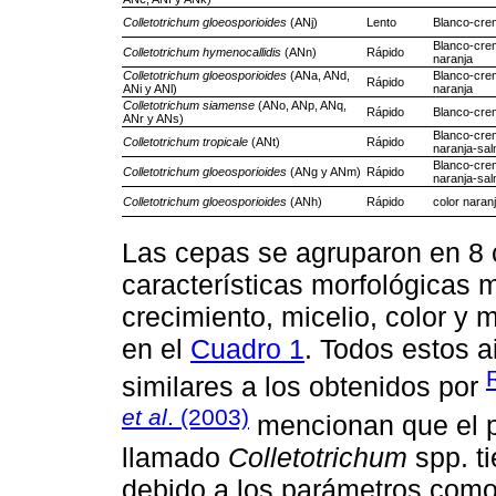
Colletotrichum gloeosporioides
(ANj)
Lento
Blanco-cre
Blanco-crem
Colletotrichum hymenocallidis
(ANn)
Rápido
naranja
Colletotrichum gloeosporioides
(ANa, ANd,
Blanco-crem
Rápido
ANi y ANl)
naranja
Colletotrichum siamense
(ANo, ANp, ANq,
Rápido
Blanco-cre
ANr y ANs)
Blanco-crem
Colletotrichum tropicale
(ANt)
Rápido
naranja-sa
Blanco-crem
Colletotrichum gloeosporioides
(ANg y ANm)
Rápido
naranja-sa
Colletotrichum gloeosporioides
(ANh)
Rápido
color naran
Las cepas se agruparon en 8 
características morfológicas 
crecimiento, micelio, color y 
en el
Cuadro 1
. Todos estos a
similares a los obtenidos por
et al
. (2003)
mencionan que el p
llamado
Colletotrichum
spp. ti
debido a los parámetros como