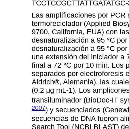
TCCTCCGCTTATTGATATGC-3’
Las amplificaciones por PCR s
termoreciclador (Applied Bi
9700, California, EUA) con la
desnaturalización a 95 °C por
desnaturalización a 95 °C por 
una extensión del iniciador a
final a 72 °C por 10 min. Los 
separados por electroforesis
Aldrich
®
, Alemania), las cual
(0.2 μg mL-1). Los amplicone
transiluminador (BioDoc-IT s
2007
) y secuenciados (Genewi
secuencias de DNA fueron ali
Search Tool (NCBI BLAST) de 