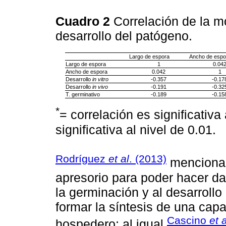
Cuadro 2
Correlación de la m
desarrollo del patógeno.
Largo de espora
Ancho de espo
Largo de espora
1
0.04
Ancho de espora
0.042
1
Desarrollo
in vitro
-0.357
-0.17
Desarrollo
in vivo
-0.191
-0.32
T. germinativo
-0.189
-0.15
*
= correlación es significativa 
significativa al nivel de 0.01.
Rodríguez
et al
. (2013)
mencionan 
apresorio para poder hacer d
la germinación y al desarrollo
formar la síntesis de una cap
Cascino
et a
hospedero; al igual