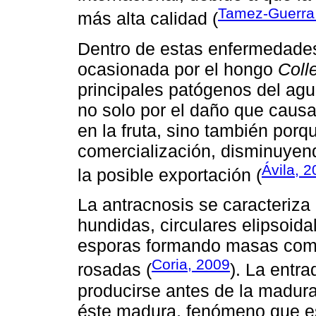
Tamez-Guerr
más alta calidad (
Dentro de estas enfermedades
ocasionada por el hongo
Coll
principales patógenos del ag
no solo por el daño que causa
en la fruta, sino también porq
comercialización, disminuyend
Ávila, 
la posible exportación (
La antracnosis se caracteriza
hundidas, circulares elipsoid
esporas formando masas comp
Coria, 2009
rosadas (
). La entra
producirse antes de la madur
éste madura, fenómeno que es