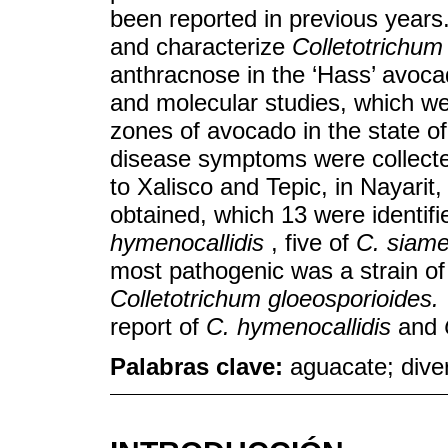
been reported in previous years.
and characterize
Colletotrichum
anthracnose in the ‘Hass’ avoca
and molecular studies, which wer
zones of avocado in the state of 
disease symptoms were collect
to Xalisco and Tepic, in Nayarit,
obtained, which 13 were identif
hymenocallidis
, five of
C. siam
most pathogenic was a strain o
Colletotrichum gloeosporioides.
report of
C. hymenocallidis
and
Palabras clave:
aguacate; diver