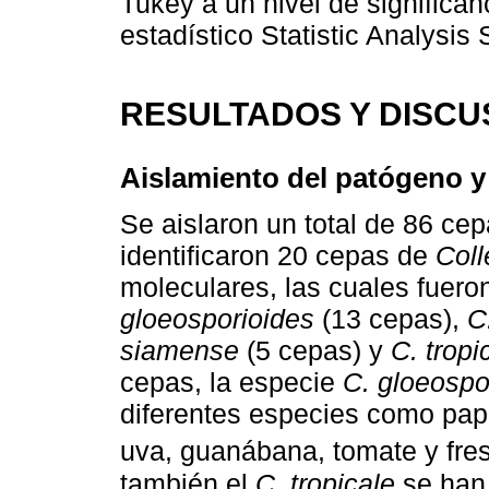
Tukey a un nivel de significa
estadístico Statistic Analysis
RESULTADOS Y DISCU
Aislamiento del patógeno y 
Se aislaron un total de 86 ce
identificaron 20 cepas de
Coll
moleculares, las cuales fuero
gloeosporioides
(13 cepas),
C
siamense
(5 cepas) y
C. tropi
cepas, la especie
C. gloeospo
diferentes especies como papa
uva, guanábana, tomate y fres
también el
C. tropicale
se han 