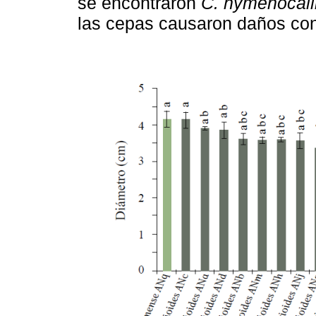
se encontraron
C. hymenocall
las cepas causaron daños cons