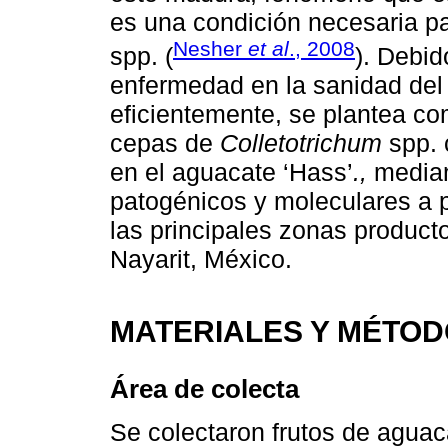
es una condición necesaria p
Nesher
et al
., 2008
spp. (
). Debid
enfermedad en la sanidad del 
eficientemente, se plantea com
cepas de
Colletotrichum
spp. 
en el aguacate ‘Hass’
.,
median
patogénicos y moleculares a p
las principales zonas product
Nayarit, México.
MATERIALES Y MÉTO
Área de colecta
Se colectaron frutos de aguac