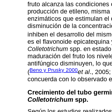
fruto alcanza las condicione
producción de etileno, mism
enzimáticos que estimulan el 
disminución de la concentrac
inhiben el desarrollo del mism
es el flavonoide epicatequina 
Colletotrichum
spp. en estado 
maduración del fruto los nive
antifúngico disminuyen, lo qu
Beno y Prusky 2000
(
et al
., 2005
concuerda con lo observado en
Crecimiento del tubo germi
Colletotrichum
spp.
Según los estudios realizado