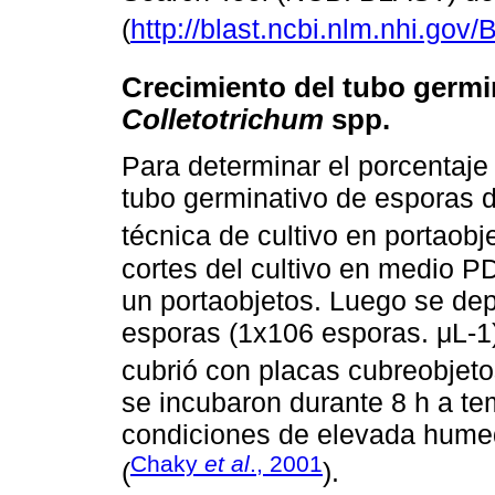
(
http://blast.ncbi.nlm.nhi.gov/B
Crecimiento del tubo germi
Colletotrichum
spp.
Para determinar el porcentaje
tubo germinativo de esporas 
técnica de cultivo en portaobje
cortes del cultivo en medio 
un portaobjetos. Luego se de
esporas (1x106 esporas. μL-1)
cubrió con placas cubreobjeto
se incubaron durante 8 h a te
condiciones de elevada humed
Chaky
et al
., 2001
(
).