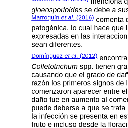
menciona qu
gloeosporioides
se debe a sus
Marroquín
et al
. (2016)
comenta qu
patogénica, lo cual hace que 
expresadas en las interaccio
sean diferentes.
Domínguez
et al
. (2012)
encontrar
Colletotrichum
spp. tienen gra
causando que el grado de daño
razón los primeros signos de 
comenzaron aparecer entre el 
daño fue en aumento al comenz
puede deberse a que se trata 
la infección se presenta en e
fruto e incluso desde la flora