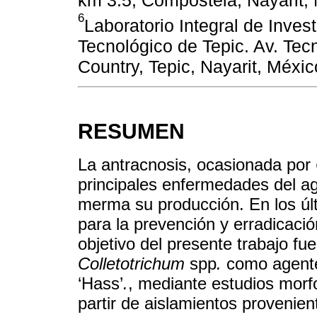
km 3.5, Compostela, Nayarit,
6
Laboratorio Integral de Inves
Tecnológico de Tepic. Av. Tec
Country, Tepic, Nayarit, Méxi
RESUMEN
La antracnosis, ocasionada por
principales enfermedades del agu
merma su producción. En los últ
para la prevención y erradicació
objetivo del presente trabajo fue
Colletotrichum
spp
.
como agente
‘Hass’
.
, mediante estudios morf
partir de aislamientos provenien