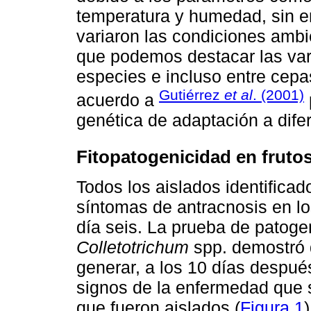
temperatura y humedad, sin e
variaron las condiciones ambie
que podemos destacar las var
especies e incluso entre cep
Gutiérrez
et al
. (2001)
acuerdo a
genética de adaptación a dife
Fitopatogenicidad en fruto
Todos los aislados identific
síntomas de antracnosis en lo
día seis. La prueba de patogen
Colletotrichum
spp. demostró 
generar, a los 10 días después
signos de la enfermedad que s
que fueron aislados (
Figura 1