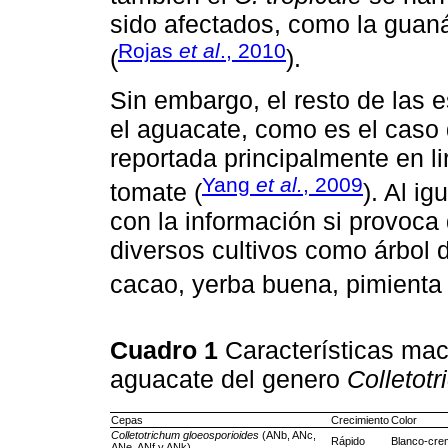
sido afectados, como la guan
Rojas
et al
., 2010
(
).
Sin embargo, el resto de las 
el aguacate, como es el caso
reportada principalmente en li
Yang
et al.
, 2009
tomate (
). Al ig
con la información si provoca 
diversos cultivos como árbol d
cacao, yerba buena, pimienta 
Cuadro 1
Características mac
aguacate del genero
Colletot
Cepas
Crecimiento
Color
Colletotrichum gloeosporioides
(ANb, ANc,
Rápido
Blanco-cre
ANe, ANf y ANk)