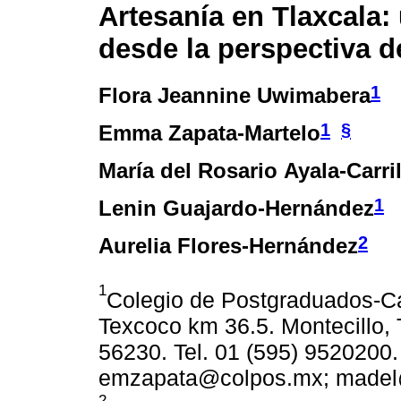
Artesanía en Tlaxcala:
desde la perspectiva 
1
Flora Jeannine Uwimabera
1
§
Emma Zapata-Martelo
María del Rosario Ayala-Carri
1
Lenin Guajardo-Hernández
2
Aurelia Flores-Hernández
1
Colegio de Postgraduados-Ca
Texcoco km 36.5. Montecillo,
56230. Tel. 01 (595) 9520200.
emzapata@colpos.mx; madel@
2