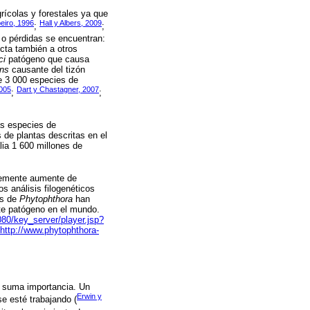
rícolas y forestales ya que
eiro, 1996
Hall y Albers, 2009
;
;
 o pérdidas se encuentran:
cta también a otros
ci
patógeno que causa
ans
causante del tizón
e 3 000 especies de
005
Dart y Chastagner, 2007
;
;
as especies de
 de plantas descritas en el
lia 1 600 millones de
blemente aumente de
s análisis filogenéticos
as de
Phytophthora
han
ste patógeno en el mundo.
8080/key_server/player.jsp?
http://www.phytophthora-
 suma importancia. Un
Erwin y
se esté trabajando (