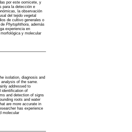
das por este oomicete, y
 para la detección e
onómicas, la observación
al del tejido vegetal
dios de cultivo generales o
n de
Phytophthora
, además
nga experiencia en
 morfológica y molecular
he isolation, diagnosis and
 analysis of the same.
ainly addressed to
identification of
ms and detection of signs
rrounding roots and water
that are more accurate in
 researcher has experience
nd molecular