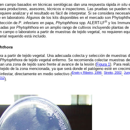
 en campo basados en técnicas serológicas dan una respuesta rápida
in situ
e
 para productores, asesores, técnicos e inspectores. Las pruebas se pueden rea
requiere analizar y el resultado es fácil de interpretar. Si se considera necesa
 en laboratorio. Algunos de los kits disponibles en el mercado son Phytophtho
®
etección de
P
.
infestans
en papa,
Phytophthora
spp. ALERT-LF
y los Immuno
usadas por
Phytophthora
en un amplio rango de cultivos incluyendo plantas de 
n campo o laboratorio a partir de muestras de tejido vegetal, no requieren equ
rial requerido está incluido.
hthora
ra
a partir de tejido vegetal. Una adecuada colecta y selección de muestras d
Phytophthora
de tejido vegetal enfermo
.
Se recomienda colectar muestras de h
ngan una zona de tejido sano frente al avance de la lesión (
Figura 1
). Para real
tejido de la zona mencionada, ya que será donde el patógeno esté en crecimi
Erwin y Ribeiro, 1996
Streito, 2002
Jun
nfestar, directamente en medio selectivo (
;
;
2012
).