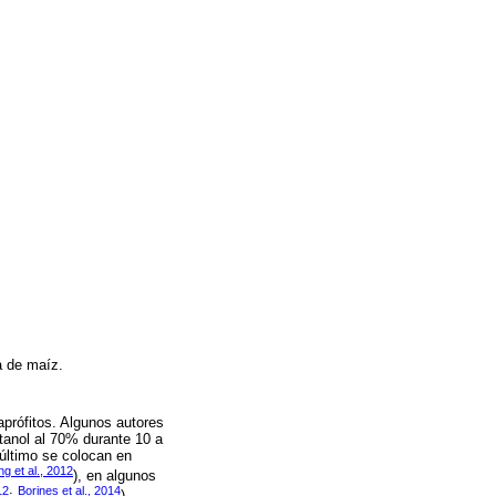
na de maíz.
aprófitos. Algunos autores
etanol al 70% durante 10 a
 último se colocan en
 et al., 2012
), en algunos
12
Borines et al., 2014
;
).