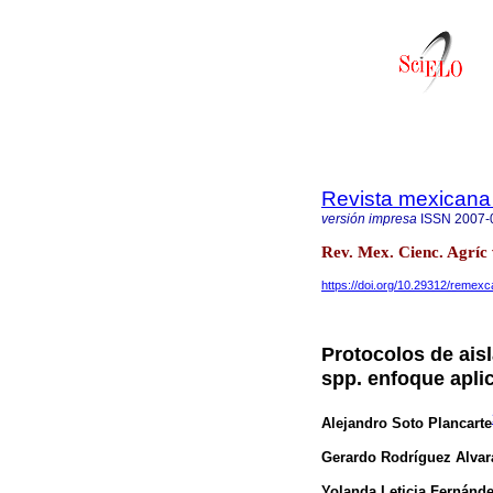
Revista mexicana 
versión impresa
ISSN
2007-
Rev. Mex. Cienc. Agríc 
https://doi.org/10.29312/remexc
Protocolos de ais
spp. enfoque aplic
Alejandro Soto Plancarte
Gerardo Rodríguez Alva
Yolanda Leticia Fernánd