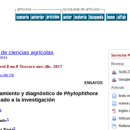
de ciencias agrícolas
Servicios 
0934
Revista
vol.8 no.8 Texcoco nov./dic. 2017
SciELO
a.v8i8.708
Google
ENSAYOS
Articulo
lamiento y diagnóstico de
Phytophthora
texto 
ado a la investigación
nueva p
1
Inglés 
Artícu
1
rado
Referen
2
ez Pavía