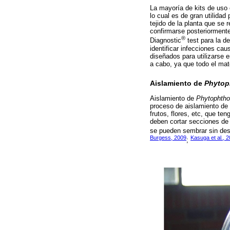
La mayoría de kits de uso
lo cual es de gran utilidad
tejido de la planta que se 
confirmarse posteriormente
®
Diagnostic
test para la d
identificar infecciones ca
diseñados para utilizarse e
a cabo, ya que todo el mate
Aislamiento de
Phytop
Aislamiento de
Phytophtho
proceso de aislamiento de
frutos, flores, etc, que te
deben cortar secciones de 
se pueden sembrar sin desi
Burgess, 2009
Kasuga et al., 
;