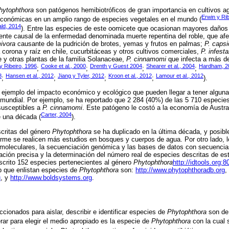
hytophthora
son patógenos hemibiotróficos de gran importancia en cultivos ag
Erwin y Rib
conómicas en un amplio rango de especies vegetales en el mundo (
ld, 2014
). Entre las especies de este oomicete que ocasionan mayores daños
ente causal de la enfermedad denominada muerte repentina del roble, que afe
mivora
causante de la pudrición de brotes, yemas y frutos en palmas;
P. capsi
a corona y raíz en chile, cucurbitáceas y otros cultivos comerciales,
P. infest
e y otras plantas de la familia Solanaceae,
P. cinnamomi
que infecta a más d
y Ribeiro, 1996
Cooke et al., 2000
Drenth y Guest 2004
Shearer et al., 2004
Hardham, 2
;
;
;
;
8
Hansen et al., 2012
Jiang y Tyler, 2012
Kroon et al., 2012
Lamour et al., 2012
;
;
;
;
).
n ejemplo del impacto económico y ecológico que pueden llegar a tener algun
mundial. Por ejemplo, se ha reportado que 2 284 (40%) de las 5 710 especies
susceptibles a
P. cinnamomi
. Este patógeno le costó a la economía de Austra
Carter, 2004
e una década (
).
critas del género
Phytophthora
se ha duplicado en la última década, y posi
me se realicen más estudios en bosques y cuerpos de agua. Por otro lado, lo
s moleculares, la secuenciación genómica y las bases de datos con secuenci
cación precisa y la determinación del número real de especies descritas de e
scrito 152 especies pertenecientes al género
Phytophthora
http://idtools.org:
b que enlistan especies de
Phytophthora
son:
http://www.phytophthoradb.org
,
u
, y
http://www.boldsystems.org
.
cionados para aislar, describir e identificar especies de
Phytophthora
son de
rar para elegir el medio apropiado es la especie de
Phytophthora
con la cual 