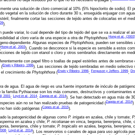
almente una solución de cloro comercial al 10% (5% hipoclorito de sodio). El 
ido vegetal en la solución de cloro durante 30 s, enseguida enjuagar con agua 
éril, finalmente cortar las secciones de tejido antes de colocarlas en el medi
009
).
 puede variar, lo cual depende del tipo de tejido del que se va a realizar el a
Hong et al., (2003
sibilidad al cloro varía de una especie a otra de
Phytophthora.
tógeno-dependiente. Algunas especies de
Phytophthora
, pueden ser sensibles a
Hong
et al.
, 2003
(
). Cuando se desconoce si la especie es sensible a estos co
ecciones de tejido con etanol o cloro y otros sembrarlos directamente en medi
ferentemente con papel filtro o toallas de papel estériles antes de sembrarse 
Erwin y Ribeiro, 1996
 (
). Las secciones de tejido sembradas en medio selectivo 
Erwin y Ribeiro, 1996
Ferguson y Jeffers, 1999
Dre
 el crecimiento de
Phytophthora
(
;
;
ra
de agua. El agua de riego es una fuente importante de inóculo de patógen
 la familia Pythiaceae son los más comunes, destructivos y contaminantes e
ll, 2001
Loyd et al., 2014
Zappia et al., 2014
;
;
). Se han detectado en agua más de 3
Zappia
et al.
, 2014
especies aún no se han realizado pruebas de patogenicidad (
)
Copes et al., 2015
 no han sido patógenas (
).
ado la patogenicidad de algunas como
P. irrigata
en azalea, chile y tomate;
P
asperma
en azalea y chile;
P. nicotianae
en vinca, begonia, berenjena, chile, c
onia, berenjena, chile y tomate;
P. tropicalis
en azalea, begonia, berenjena, ch
 2008
Loyd et al., 2014
;
). Los reservorios o canales de agua para uso agrícola p