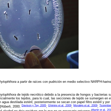
hytophthora
a partir de raíces con pudrición en medio selectivo NARPH-hari
hytophthora
de tejido necrótico debido a la presencia de hongos y bacterias s
icialmente los tejidos, para lo cual, las secciones de tejido se sumergen en 
agua destilada estéril, posteriormente se secan con papel filtro estéril y por
Davison y Tay, 2005
Ghimire et al., 2009
Moralejo et al., 2009
Tsopmbeng
 (Hüberli, 2000;
;
;
;
Martin et al., 20
l alcohol no deja residuos por lo que no es necesario enjuagar (