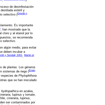
proceso de desinfestación
destilada estéril y
Drenth y
o selectivo (
islamiento. Es importante
)
, han mostrado que la
l cloro y al etanol por lo
mpuestos, se recomienda
o selectivo.
en algún medio, para evitar
se deben incubar a
nth y Sendall, 2001
Martin et
;
os de plantas. Los géneros
Erwin
n sistemas de riego (
0 especies de
Phytophthora
 otras que se han inoculado
. hydropathica
en azalea,
ineraria, lupinus y tomate;
ile, cineraria, lupinus,
ueden ser contaminados por