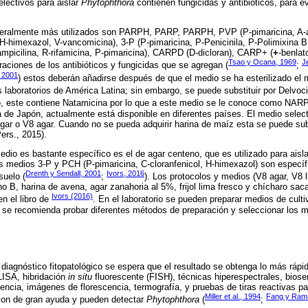
electivos para aislar
Phytophthora
contienen fungicidas y antibióticos, para ev
eralmente más utilizados son PARPH, PARP, PARPH, PVP (P-pimaricina, A-am
H-himexazol, V-vancomicina), 3-P (P-pimaricina, P-Penicinila, P-Polimixina
mpicilina, R-rifamicina, P-pimaricina), CARPD (D-dicloran), CARP+ (
+
-benlat
Tsao y Ocana, 1969
J
raciones de los antibióticos y fungicidas que se agregan (
;
, 2001
) estos deberán añadirse después de que el medio se ha esterilizado el 
s laboratorios de América Latina; sin embargo, se puede substituir por Delvoci
to, este contiene Natamicina por lo que a este medio se le conoce como NA
 de Japón, actualmente está disponible en diferentes países. El medio selec
agar o V8 agar. Cuando no se pueda adquirir harina de maíz esta se puede sub
ers., 2015).
dio es bastante específico es el de agar centeno, que es utilizado para aisl
os medios 3-P y PCH (P-pimaricina, C-cloranfenicol, H-himexazol) son específ
Drenth y Sendall, 2001
Ivors, 2016
suelo (
;
). Los protocolos y medios (V8 agar, V8 
o B, harina de avena, agar zanahoria al 5%, frijol lima fresco y chícharo sa
Ivors (2016)
n el libro de
. En el laboratorio se pueden preparar medios de cul
, se recomienda probar diferentes métodos de preparación y seleccionar los 
diagnóstico fitopatológico se espera que el resultado se obtenga lo más rápid
LISA, hibridación
in situ
fluorescente (FISH), técnicas hiperespectrales, bios
encia, imágenes de florescencia, termografía, y pruebas de tiras reactivas pa
Miller et al., 1994
Fang y Ram
on de gran ayuda y pueden detectar
Phytophthora
(
;