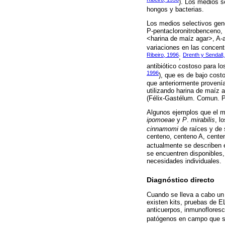
). Los medios s
hongos y bacterias.
Los medios selectivos gen
P-pentacloronitrobenceno, 
<harina de maíz agar>, A-a
variaciones en las concent
Ribeiro, 1996
Drenth y Sendall
;
antibiótico costoso para lo
1996
), que es de bajo cos
que anteriormente provenía
utilizando harina de maíz 
(Félix-Gastélum. Comun. P
Algunos ejemplos que el me
ipomoeae
y
P
.
mirabilis
, l
cinnamomi
de raíces y de 
centeno, centeno A, centen
actualmente se describen e
se encuentren disponibles
necesidades individuales.
Diagnóstico directo
Cuando se lleva a cabo un 
existen kits, pruebas de E
anticuerpos, inmunofloresc
patógenos en campo que s