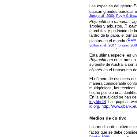
Las especies del género
P
causan grandes pérdidas e
Jung et al., 2000
Roy y Grünwa
;
Phytophthora ramorum
, ag
árboles y arbustos,
P. pal
marchitez y pudrición de l
tardío de la papa, el tomat
Erwin 
plantas en el mundo (
Sutton et al., 2007
Brasier, 200
;
Esta última especie, es u
Phytophthora
en el ámbito 
suroeste de Australia son 
dólares en el transcurso d
El número de especies des
manera considerable confor
multigénicos, las técnica
hecho posible una identifi
En la actualidad se han de
keyId=48
. Las páginas we
id.org
,
http://www.qbank.e
Medios de cultivo
Los medios de cultivo selec
factor que se debe conside
Ribeiro, 1996