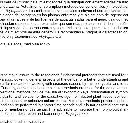
n será de utilidad para investigadores que trabajan con enfermedades causa
mérica Latina. Actualmente, se emplean métodos convencionales y moleculares
 de
Phytophthora.
Los métodos convencionales incluyen el uso de claves tax
 signos del patógeno en las plantas enfermas y el aislamiento del agente caus
dea a las raíces y de las fuentes de agua utilizadas para el riego, usando me
leculares proporcionan resultados que son más precisos en la identificació
en lapsos de tiempo más cortos y no es indispensable que el investigador te
de los miembros de este género. Es recomendable integrar la caracterización
scripción y taxonomía de
Phytophthora
.
ora; aislados; medio selectivo
 is to make known to the researcher, fundamental protocols that are used for t
ora
spp., covering general aspects of the genus for a better understanding and
seful for researchers working with diseases caused by this oomycete, and is m
 Currently, conventional and molecular methods are used for the detection and 
ventional methods include the use of taxonomic keys, observation of sympto
 plants, and isolation of the causative agent of infected plant tissue, soil su
, using general or selective culture media. Molecular methods provide results 
n and can be performed in shorter time periods and it is not essential that the
gy of members of this genus. It is advisable to integrate the morphological a
entification, description and taxonomy of
Phytophthora
.
isolated; medium selective