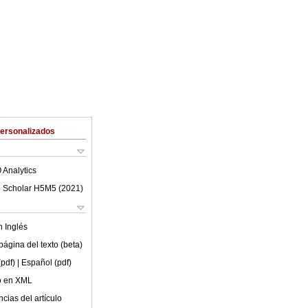
Personalizados
 Analytics
 Scholar H5M5 (
2021
)
en
Inglés
ágina del texto (beta)
(pdf)
| Español (pdf)
lo en XML
cias del artículo