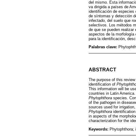
del mismo. Esta informació
va dirigida a países de A
identificación de especies
de síntomas y detección de
infectado, del suelo que ro
selectivos. Los métodos mo
de que se pueden realizar 
aspectos de la morfología 
para la identificación, de
Palabras clave:
Phytophth
ABSTRACT
The purpose of this review
identification of
Phytophth
This information will be u
countries in Latin America.
Phytophthora
species. Con
of the pathogen in diseased
sources used for irrigation
Phytophthora
identificatio
in aspects of the morpholo
characterization for the id
Keywords:
Phytophthora; 