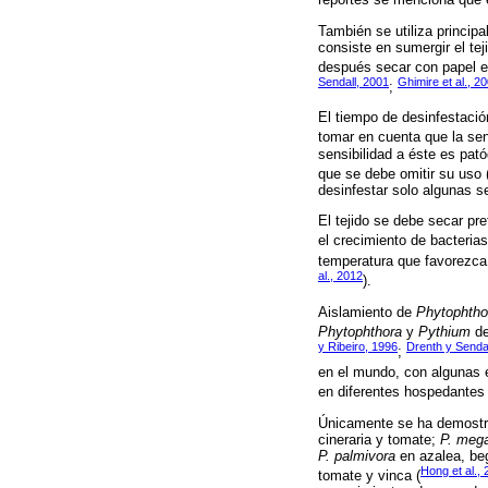
También se utiliza princip
consiste en sumergir el tej
después secar con papel est
Sendall, 2001
Ghimire et al., 2
;
El tiempo de desinfestación
tomar en cuenta que la sen
sensibilidad a éste es pa
que se debe omitir su uso 
desinfestar solo algunas s
El tejido se debe secar pre
el crecimiento de bacterias
temperatura que favorezca
al., 2012
).
Aislamiento de
Phytophtho
Phytophthora
y
Pythium
de
y Ribeiro, 1996
Drenth y Senda
;
en el mundo, con algunas 
en diferentes hospedantes
Únicamente se ha demostr
cineraria y tomate;
P. meg
P. palmivora
en azalea, beg
Hong et al.,
tomate y vinca (