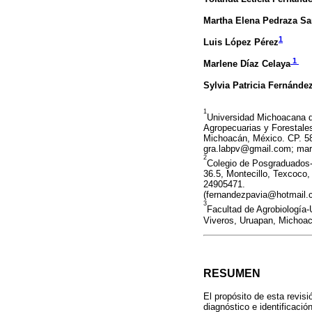
Martha Elena Pedraza Sa
1
Luis López Pérez
1
Marlene Díaz Celaya
Sylvia Patricia Fernánde
1
Universidad Michoacana de
Agropecuarias y Forestale
Michoacán, México. CP. 5
gra.labpv@gmail.com; ma
2
Colegio de Posgraduados-
36.5, Montecillo, Texcoco,
24905471.
(fernandezpavia@hotmail
3
Facultad de Agrobiología
Viveros, Uruapan, Michoa
RESUMEN
El propósito de esta revis
diagnóstico e identificació