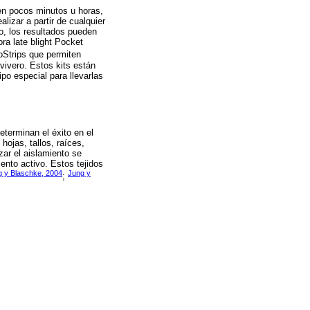
n pocos minutos u horas,
lizar a partir de cualquier
rio, los resultados pueden
ra late blight Pocket
Strips que permiten
vivero. Estos kits están
ipo especial para llevarlas
eterminan el éxito en el
ojas, tallos, raíces,
izar el aislamiento se
ento activo. Estos tejidos
g y Blaschke, 2004
Jung y
;