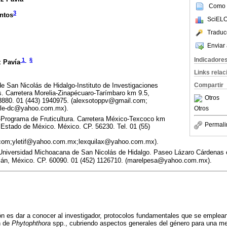
Como c
3
ntos
SciELO
Traduc
Enviar 
Indicadore
1
§
z Pavía
Links rela
Compartir
 San Nicolás de Hidalgo-Instituto de Investigaciones
s. Carretera Morelia-Zinapécuaro-Tarímbaro km 9.5,
Otros
8880. 01 (443) 1940975. (alexsotoppv@gmail.com;
rle-dc@yahoo.com.mx).
Otros
Programa de Fruticultura. Carretera México-Texcoco km
Permali
 Estado de México. México. CP. 56230. Tel. 01 (55)
.com;yletif@yahoo.com.mx;lexquilax@yahoo.com.mx).
-Universidad Michoacana de San Nicolás de Hidalgo. Paseo Lázaro Cárdenas e
cán, México. CP. 60090. 01 (452) 1126710. (marelpesa@yahoo.com.mx).
ión es dar a conocer al investigador, protocolos fundamentales que se emplean
n de
Phytophthora
spp., cubriendo aspectos generales del género para una me