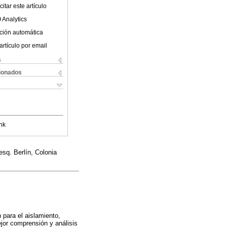
itar este artículo
 Analytics
ción automática
artículo por email
s
cionados
nk
sq. Berlín, Colonia
 para el aislamiento,
jor comprensión y análisis