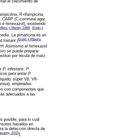
itar el crecimiento de
picilina, R-rifampicina,
 B, CARP (C-cornmeal agar
o e himexazol), existiendo
effers y Martin, 1986
Erwin y
;
medio. La pimaricina es un
Erwin y Ribeiro,
d Instant (
RPH. Asimismo el himexazol
tivo se puede preparar
stituir por fécula de maíz
ar
P. infestans
,
P
.
icos para aislar
P.
líquido, súper V8, V8-
carosa), empleados
tivo con componentes que
más adecuados a las
o posible, para lo cual
ensores basados en
ra la detección directa de
asamy, 2015
).