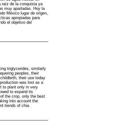
 raíz de la conquista ya
nas muy apartadas. Hoy la
ndo México lugar de origen,
acticas apropiadas para
ndo el objetivo del
ng triglycerides, similarly
nquering peoples, their
hildbirth, their use today
 production was lost as a
 to plant only in very
lowed to expand its
of the crop, only the best
king into account the
nt trends of chia.