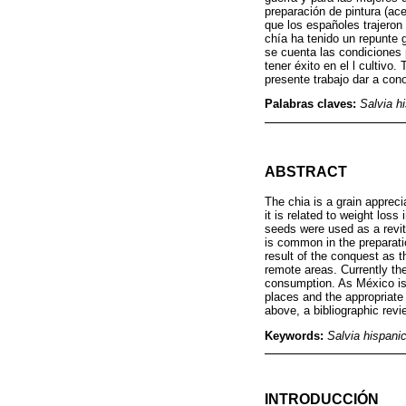
preparación de pintura (ac
que los españoles trajeron
chía ha tenido un repunte 
se cuenta las condiciones 
tener éxito en el l cultivo.
presente trabajo dar a cono
Palabras claves:
Salvia h
ABSTRACT
The chia is a grain apprecia
it is related to weight los
seeds were used as a revit
is common in the preparatio
result of the conquest as t
remote areas. Currently the
consumption. As México is a
places and the appropriate
above, a bibliographic revi
Keywords:
Salvia hispani
INTRODUCCIÓN