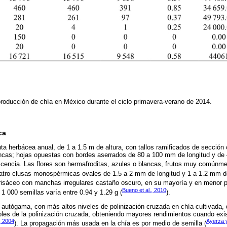
producción de chía en México durante el ciclo primavera-verano de 2014.
ca
ta herbácea anual, de 1 a 1.5 m de altura, con tallos ramificados de sección
ncas; hojas opuestas con bordes aserrados de 80 a 100 mm de longitud y de
scencia. Las flores son hermafroditas, azules o blancas, frutos muy comúnme
uatro clusas monospérmicas ovales de 1.5 a 2 mm de longitud y 1 a 1.2 mm d
 grisáceo con manchas irregulares castaño oscuro, en su mayoría y en menor p
Bueno et al., 2010
 1 000 semillas varía entre 0.94 y 1.29 g (
).
autógama, con más altos niveles de polinización cruzada en chía cultivada, q
les de la polinización cruzada, obteniendo mayores rendimientos cuando exis
, 2004
Ayerza 
). La propagación más usada en la chía es por medio de semilla (