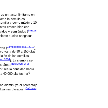
es un factor limitante en
como la semilla es
a semilla y como máximo 10
antas crecen bien con
Ayerza
ridos y semiáridos (
toleran suelos anegados
Jamboonsri et al., 2012
rtos (
),
tivo varia de 90 a 150 días
sición de las semillas
es, 2004
). La siembra se
Busilacchi et al.,
ctárea (
or sea la densidad habrá
-1
 a 40 000 plantas ha
dad disminuye el porcentaje
Dal’maso
lizantes clorados (