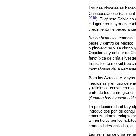
Los pseudocereales hacen r
Chenopodiaceae (cañihua), 
2016
). El género Salvia es
el lugar con mayor diversi
crecimiento herbáceo anual
Salvia hispanica
conocida 
oeste y centro de México,
o pino-encino y se distrib
Occidental y del sur de Ch
fenotípica de chía silvestr
tropicales como subtropica
montañosas de la vertiente
Para los Aztecas y Mayas r
medicinas y en uso ceremo
y religiosos convirtieron 
parte de los cuatro granos
(
Amaranthus hypochondri
La producción de chía y a
introducidos por los conqui
conquistadores, colapsaron
alimenticias por los hábito
comunidades aisladas, en g
Las semillas de chía se ha