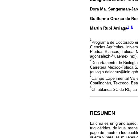
Dora Ma. Sangerman-Jar
Guillermo Orozco de Ro
1
§
Martin Rubí Arriaga
1
Programa de Doctorado en
Ciencias Agrícolas-Univer
Piedras Blancas, Toluca,
agonzalezh@uaemex.mx).
2
Departamento de Biología-
Carretera México-Toluca 
(eulogio.delacruz@inin.gob
3
Campo Experimental Valle
Coatlinchán, Texcoco, Est
4
Chíablanca SC de RL, La 
RESUMEN
La chía es un grano aprecia
triglicéridos, de igual ma
pago de tributo a los pueb
guerra y para las mujeres 