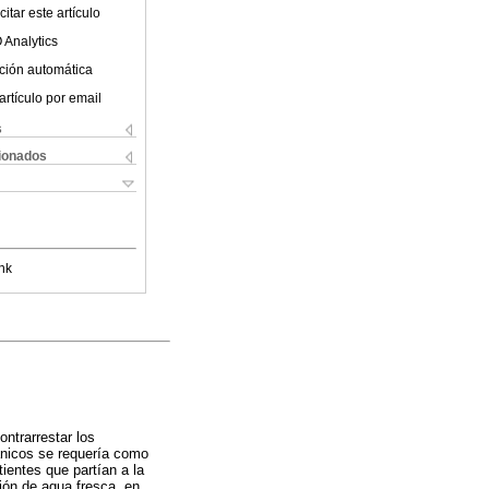
itar este artículo
 Analytics
ción automática
artículo por email
s
cionados
nk
ontrarrestar los
pánicos se requería como
ientes que partían a la
ión de agua fresca, en