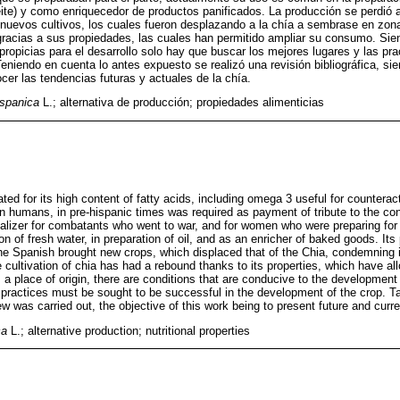
eite) y como enriquecedor de productos panificados. La producción se perdió a
 nuevos cultivos, los cuales fueron desplazando a la chía a sembrase en zo
gracias a sus propiedades, las cuales han permitido ampliar su consumo. Sie
propicias para el desarrollo solo hay que buscar los mejores lugares y las pr
 Teniendo en cuenta lo antes expuesto se realizó una revisión bibliográfica, sie
cer las tendencias futuras y actuales de la chía.
ispanica
L.; alternativa de producción; propiedades alimenticias
ted for its high content of fatty acids, including omega 3 useful for counteracti
s in humans, in pre-hispanic times was required as payment of tribute to the co
alizer for combatants who went to war, and for women who were preparing for c
n of fresh water, in preparation of oil, and as an enricher of baked goods. Its
he Spanish brought new crops, which displaced that of the Chia, condemning it
 cultivation of chia has had a rebound thanks to its properties, which have al
 place of origin, there are conditions that are conducive to the development 
 practices must be sought to be successful in the development of the crop. Ta
ew was carried out, the objective of this work being to present future and curre
ca
L.; alternative production; nutritional properties