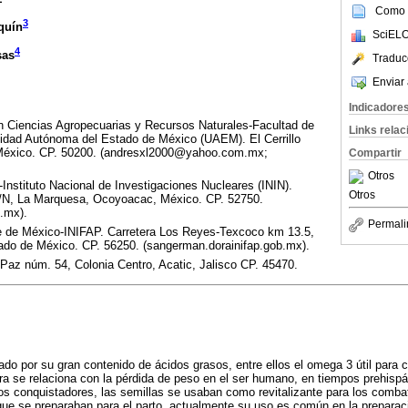
Como c
3
quín
SciELO
4
sas
Traduc
Enviar 
Indicadore
 Ciencias Agropecuarias y Recursos Naturales-Facultad de
Links rela
sidad Autónoma del Estado de México (UAEM). El Cerrillo
 México. CP. 50200. (andresxl2000@yahoo.com.mx;
Compartir
Otros
Instituto Nacional de Investigaciones Nucleares (ININ).
Otros
S/N, La Marquesa, Ocoyoacac, México. CP. 52750.
.mx).
Permali
 de México-INIFAP. Carretera Los Reyes-Texcoco km 13.5,
ado de México. CP. 56250. (sangerman.dorainifap.gob.mx).
Paz núm. 54, Colonia Centro, Acatic, Jalisco CP. 45470.
do por su gran contenido de ácidos grasos, entre ellos el omega 3 útil para c
nera se relaciona con la pérdida de peso en el ser humano, en tiempos prehis
los conquistadores, las semillas se usaban como revitalizante para los combat
que se preparaban para el parto, actualmente su uso es común en la preparac