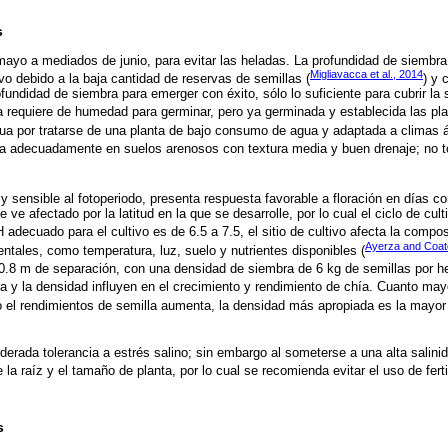
s
ayo a mediados de junio, para evitar las heladas. La profundidad de siembra 
Migliavacca et al., 2014
ivo debido a la baja cantidad de reservas de semillas (
) y 
fundidad de siembra para emerger con éxito, sólo lo suficiente para cubrir l
la requiere de humedad para germinar, pero ya germinada y establecida las pl
ua por tratarse de una planta de bajo consumo de agua y adaptada a climas á
lla adecuadamente en suelos arenosos con textura media y buen drenaje; no 
y sensible al fotoperiodo, presenta respuesta favorable a floración en días co
 ve afectado por la latitud en la que se desarrolle, por lo cual el ciclo de cul
H adecuado para el cultivo es de 6.5 a 7.5, el sitio de cultivo afecta la compo
Ayerza and Coat
entales, como temperatura, luz, suelo y nutrientes disponibles (
 0.8 m de separación, con una densidad de siembra de 6 kg de semillas por he
a y la densidad influyen en el crecimiento y rendimiento de chía. Cuanto may
 el rendimientos de semilla aumenta, la densidad más apropiada es la mayor
erada tolerancia a estrés salino; sin embargo al someterse a una alta salini
 la raíz y el tamaño de planta, por lo cual se recomienda evitar el uso de ferti
s