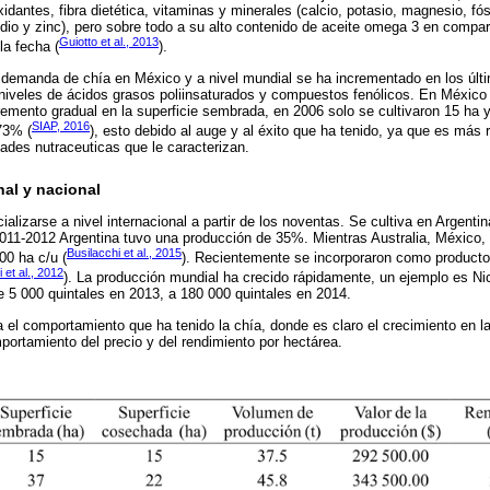
xidantes, fibra dietética, vitaminas y minerales (calcio, potasio, magnesio, fósf
io y zinc), pero sobre todo a su alto contenido de aceite omega 3 en compar
Guiotto et al., 2013
la fecha (
).
demanda de chía en México y a nivel mundial se ha incrementado en los últi
 niveles de ácidos grasos poliinsaturados y compuestos fenólicos. En México 
emento gradual en la superficie sembrada, en 2006 solo se cultivaron 15 ha 
SIAP, 2016
73% (
), esto debido al auge y al éxito que ha tenido, ya que es más 
ades nutraceuticas que le caracterizan.
al y nacional
izarse a nivel internacional a partir de los noventas. Se cultiva en Argentin
011-2012 Argentina tuvo una producción de 35%. Mientras Australia, México,
Busilacchi et al., 2015
00 ha c/u (
). Recientemente se incorporaron como producto
et al., 2012
). La producción mundial ha crecido rápidamente, un ejemplo es Ni
 5 000 quintales en 2013, a 180 000 quintales en 2014.
a el comportamiento que ha tenido la chía, donde es claro el crecimiento en l
portamiento del precio y del rendimiento por hectárea.