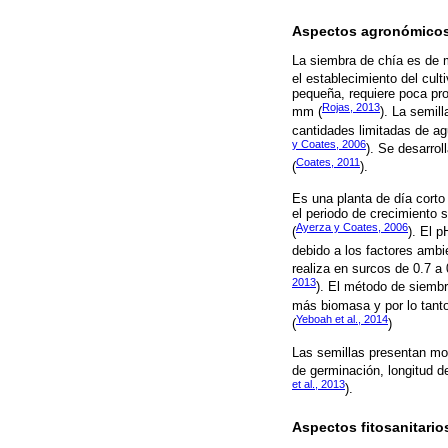
Aspectos agronómico
La siembra de chía es de m
el establecimiento del cult
pequeña, requiere poca pro
Rojas, 2013
mm (
). La semil
cantidades limitadas de ag
y Coates, 2006
). Se desarro
Coates, 2011
(
).
Es una planta de día corto 
el periodo de crecimiento se
Ayerza y Coates, 2006
(
). El p
debido a los factores ambi
realiza en surcos de 0.7 a
2013
). El método de siembr
más biomasa y por lo tanto
Yeboah et al., 2014
(
)
Las semillas presentan mod
de germinación, longitud de
et al., 2013
).
Aspectos fitosanitario