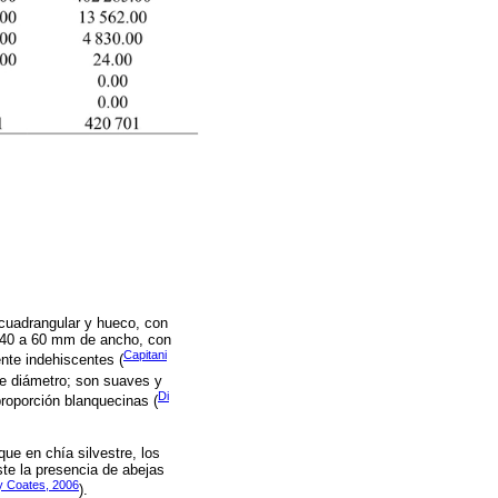
 cuadrangular y hueco, con
 40 a 60 mm de ancho, con
Capitani
nte indehiscentes (
e diámetro; son suaves y
Di
roporción blanquecinas (
ue en chía silvestre, los
te la presencia de abejas
y Coates, 2006
).