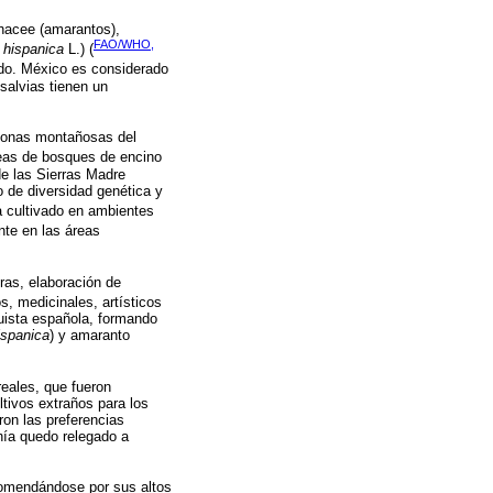
thacee (amarantos),
FAO/WHO,
 hispanica
L.) (
ndo. México es considerado
salvias tienen un
zonas montañosas del
reas de bosques de encino
de las Sierras Madre
o de diversidad genética y
a cultivado en ambientes
nte en las áreas
ras, elaboración de
s, medicinales, artísticos
quista española, formando
ispanica
) y amaranto
eales, que fueron
ltivos extraños para los
on las preferencias
chía quedo relegado a
ecomendándose por sus altos