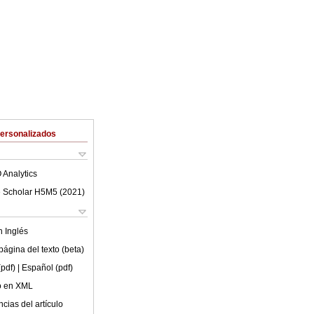
Personalizados
 Analytics
 Scholar H5M5 (
2021
)
en
Inglés
ágina del texto (beta)
(pdf)
| Español (pdf)
lo en XML
cias del artículo