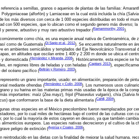
eferencia a semillas, granos o aquenios de plantas de las familias: Amaran
Polygoniaceae (alforfón) y Lamiaceae en la cual está incluida la chía (
Salvia
 de los más diversos con cerca de 1 000 especies distribuidas en todo el mu
dad con 500 especies, que lo ubican como el segundo genero más diverso; la 
Ramammorthy, 2001
 y perene, arbustivo y muy raro arbustivo trepador (
).
comúnmente como chía, es una especie anual nativa de Centroamérica, de 
Di Sapio et al., 2012
 así como de Guatemala (
). Se encuentra naturalmente en á
uye en ambientes semicálidos y templados del Eje Neovolcánico Transversal 
iapas, en altitudes que oscilan entre 1 400 y 2 200 m donde se ubica el centr
Hernández y Miranda, 2008
e y domesticada (
). Históricamente, esta especie se h
Capitani, 2013
les, en regiones libres de heladas y con heladas (
), específicame
Beltrán y Romero, 2003
 del océano pacífico (
).
epresento un grano importante, usado: en alimentación, preparación de pintu
Hernández y Colín, 2008
nial mediante ofrendas (
). Los numerosos usos culinario
al grano y su harina en las materias primas más usadas de la época de la con
 más importantes: maíz (
Zea mayz
), frijol (
Phaseolus vulgaris
), chía (
Salvia h
Cahill, 2004
acus
) que conformaron la base de la dieta alimentaria (
).
lgunas otras especies en el México precolombino fueron reemplazados por cer
stadores, por lo cual miles de hectáreas bajo el control de las culturas con cu
; por lo cual la mayoría de estos cayeron en desuso, ya que también cambiar
s alimenticios europeos. Las especies nativas decrecieron y el cultivo de la 
Ayersa y Coates, 2006
rave peligro de extinción (
).
n reintroducido en las dietas con la finalidad de mejorar la salud humana, r