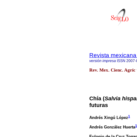
Revista mexicana 
versión impresa
ISSN
2007-
Rev. Mex. Cienc. Agríc 
Chía (
Salvia hispa
futuras
1
Andrés Xingú López
1
Andrés González Huerta
Eulogio de la Cruz Torre