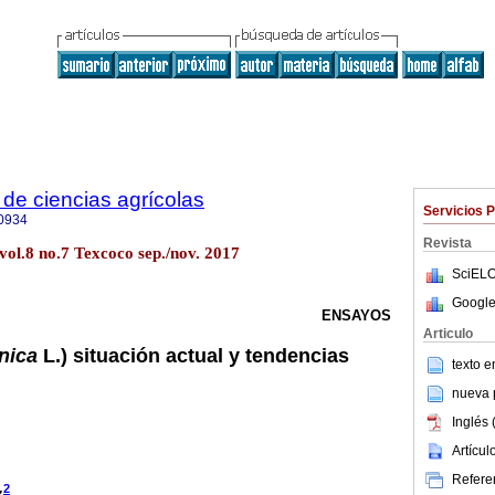
de ciencias agrícolas
Servicios 
0934
Revista
vol.8 no.7 Texcoco sep./nov. 2017
SciELO
Google
ENSAYOS
Articulo
nica
L.) situación actual y tendencias
texto 
nueva p
Inglés 
Artícu
Referen
2
z